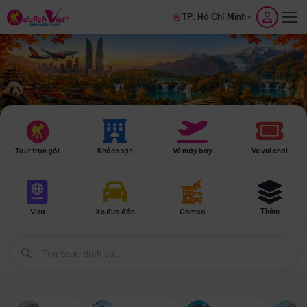
TP. Hồ Chí Minh
Tour trọn gói
Khách sạn
Vé máy bay
Vé vui chơi
Thêm
Visa
Xe đưa đón
Combo