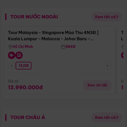
TOUR NƯỚC NGOÀI
Xem tất cả
Điểm nổi bật
Tour Malaysia - Singapore Mùa Thu 4N3Đ |
To
Kuala Lumpur - Malacca - Johor Baru -
Lử
Singapore
Hồ Chí Minh
5N4Đ
13/08
Giá từ:
Giá
Xem chi tiết
13.990.000đ
1
TOUR CHÂU Á
Xem tất cả
Điểm nổi bật