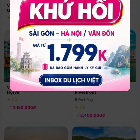
Quoc
Vinpearl Resort & Spa Phu
Phú Quốc
Quoc
★ 5.0
★ 5.0
Vinpearl Resort & Golf Nam
Melia Vinpearl Danang
Hội An
Riverfront
★ 5.0
Đà Nẵng
Từ
4,150,000đ
★ 5.0
Từ
2,400,000đ