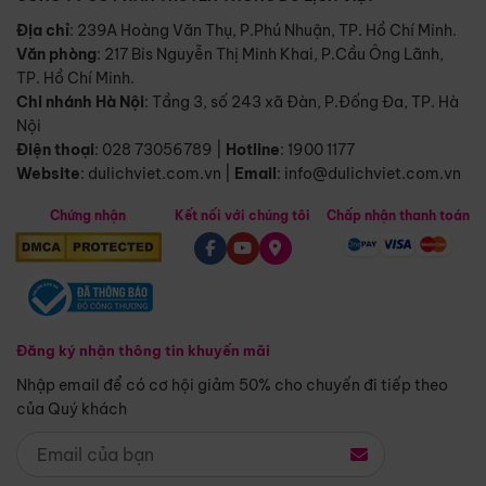
Địa chỉ
: 239A Hoàng Văn Thụ, P.Phú Nhuận, TP. Hồ Chí Minh.
Văn phòng
:
217 Bis Nguyễn Thị Minh Khai, P.Cầu Ông Lãnh,
TP. Hồ Chí Minh.
Chi nhánh Hà Nội
:
Tầng 3, số 243 xã Đàn, P.Đống Đa, TP. Hà
Nội
Điện thoại
:
028 73056789
|
Hotline
:
1900 1177
Website
:
dulichviet.com.vn
|
Email
:
info@dulichviet.com.vn
Chứng nhận
Kết nối với chúng tôi
Chấp nhận thanh toán
Đăng ký nhận thông tin khuyến mãi
Nhập email để có cơ hội giảm 50% cho chuyến đi tiếp theo
của Quý khách