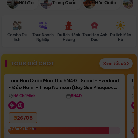
Nội địa
Trung Quốc
Hàn Quốc
N
Combo Du
Tour Doanh
Du lịch Hành
Tour Hoa Anh
Du lịch Mùa
D
lịch
Nghiệp
Hương
Đào
Hè
TOUR GIỜ CHÓT
Xem tất cả
Điểm nổi bật
Còn
17 ngày 09:31:57
Cò
Tour Hàn Quốc Mùa Thu 5N4Đ | Seoul - Everland
To
- Đảo Nami - Tháp Namsan (Bay Sun Phuquoc
Hò
Bay Sun Phuquoc Airways
Tặ
Airways)
Aq
Hồ Chí Minh
5N4Đ
26/08
‹
Còn 9/10 chỗ
Còn 9/10 chỗ
C
C