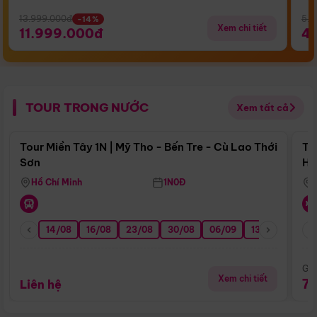
13.999.000đ
5.5
-14%
Xem chi tiết
11.999.000đ
4
TOUR TRONG NƯỚC
Xem tất cả
Điểm nổi bật
Tour Miền Tây 1N | Mỹ Tho - Bến Tre - Cù Lao Thới
To
Sơn
Hu
Hồ Chí Minh
1N0Đ
14/08
16/08
23/08
30/08
06/09
13/09
20/0
Giá
Xem chi tiết
7
Liên hệ