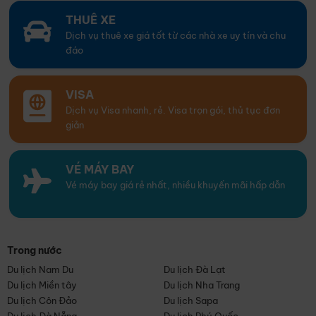
THUÊ XE
Dịch vụ thuê xe giá tốt từ các nhà xe uy tín và chu
đáo
VISA
Dịch vụ Visa nhanh, rẻ. Visa trọn gói, thủ tục đơn
giản
VÉ MÁY BAY
Vé máy bay giá rẻ nhất, nhiều khuyến mãi hấp dẫn
Trong nước
Du lịch Nam Du
Du lịch Đà Lạt
Du lịch Miền tây
Du lịch Nha Trang
Du lịch Côn Đảo
Du lịch Sapa