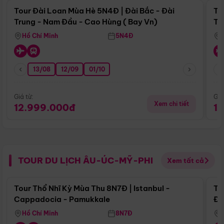
Tour Đài Loan Mùa Hè 5N4Đ | Đài Bắc - Đài
To
Trung - Nam Đầu - Cao Hùng ( Bay Vn)
Tr
Hồ Chí Minh
5N4Đ
13/08
12/09
01/10
Giá từ:
Giá
Xem chi tiết
12.999.000đ
1
TOUR DU LỊCH ÂU-ÚC-MỸ-PHI
Xem tất cả
Điểm nổi bật
Tour Thổ Nhĩ Kỳ Mùa Thu 8N7Đ | Istanbul -
To
Cappadocia - Pamukkale
Đế
Hồ Chí Minh
8N7Đ