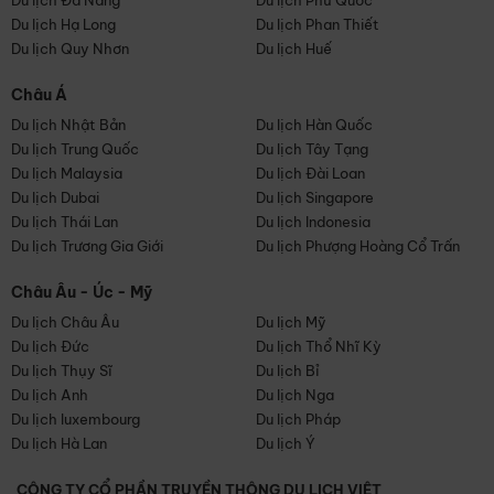
Du lịch Đà Nẵng
Du lịch Phú Quốc
Du lịch Hạ Long
Du lịch Phan Thiết
Du lịch Quy Nhơn
Du lịch Huế
Châu Á
Du lịch Nhật Bản
Du lịch Hàn Quốc
Du lịch Trung Quốc
Du lịch Tây Tạng
Du lịch Malaysia
Du lịch Đài Loan
Du lịch Dubai
Du lịch Singapore
Du lịch Thái Lan
Du lịch Indonesia
Du lịch Trương Gia Giới
Du lịch Phượng Hoàng Cổ Trấn
Châu Âu - Úc - Mỹ
Du lịch Châu Âu
Du lịch Mỹ
Du lịch Đức
Du lịch Thổ Nhĩ Kỳ
Du lịch Thụy Sĩ
Du lịch Bỉ
Du lịch Anh
Du lịch Nga
Du lịch luxembourg
Du lịch Pháp
Du lịch Hà Lan
Du lịch Ý
CÔNG TY CỔ PHẦN TRUYỀN THÔNG DU LỊCH VIỆT