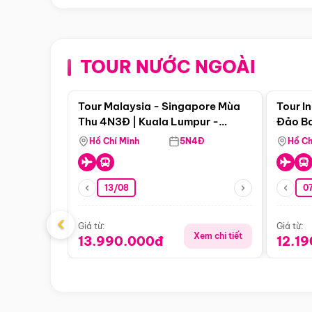
TOUR NƯỚC NGOÀI
Điểm nổi bật
Tour Malaysia - Singapore Mùa
Tour I
Thu 4N3Đ | Kuala Lumpur -
Đảo Ba
Malacca - Johor Baru -
Pengli
Hồ Chí Minh
5N4Đ
Hồ Ch
Singapore
13/08
07
‹
Giá từ:
Giá từ:
Xem chi tiết
13.990.000đ
12.1