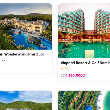
arl Wonderworld Phu Quoc
Quốc
Vinpearl Resort & Golf Nam 
★ 5.0
Từ
4,150,000đ