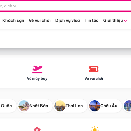
Điểm khởi hành
Tháng khở
Hồ Chí Minh
Bất kỳ 
Khách sạn
Vé vui chơi
Dịch vụ visa
Tin tức
Giới thiệu
Vé máy bay
Vé vui chơi
 Quốc
Nhật Bản
Thái Lan
Châu Âu