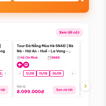
Xem tất cả
 bật
Điểm nổi bật
|
Tour Đà Nẵng Mùa Hè 5N4Đ | Bà
Tour Đà Nẵn
ong
Nà - Hội An - Huế - La Vang -
Nà - Hội An
Động Thiên Đường
Nha
Hồ Chí Minh
5N4Đ
Hồ Chí Minh
2/08
26/08
05/09
12/08
19/08
09/09
26/08
12/09
13/08
›
Giá từ:
Giá từ:
tiết
Xem chi tiết
8.099.000đ
6.899.00