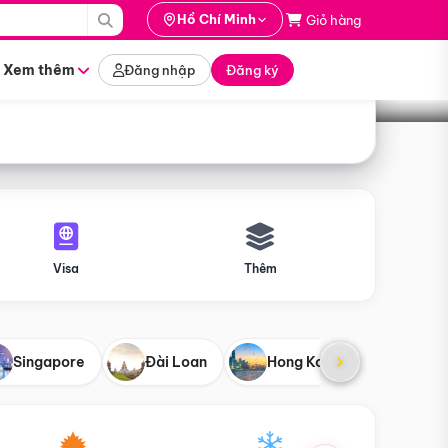
i hành
Hồ Chí Minh
Giỏ hàng
Tìm tour
tháng nào
Xem thêm
Đăng nhập
Đăng ký
Visa
Thêm
Singapore
Đài Loan
Hong Kong
Mỹ