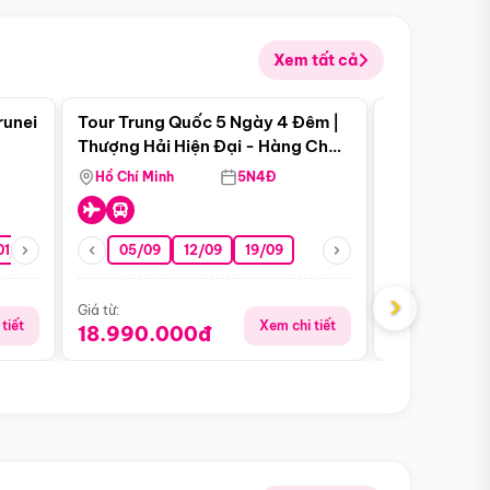
Xem tất cả
 bật
Điểm nổi bật
runei
Tour Trung Quốc 5 Ngày 4 Đêm |
Tour Trung 
Tour Hè
Thượng Hải Hiện Đại - Hàng Châu
Ân Thi - Trư
Nên Thơ - Ô Trấn Cổ Kính
Hồ Chí Minh
5N4Đ
Hồ Chí Minh
01/10
15/10
29/10
05/09
12/09
19/09
16/08
›
Giá từ:
Giá từ:
tiết
Xem chi tiết
18.990.000đ
16.990.0