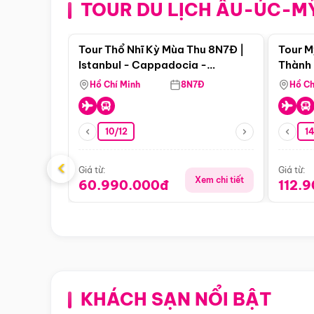
TOUR DU LỊCH ÂU-ÚC-M
Điểm nổi bật
Tour Thổ Nhĩ Kỳ Mùa Thu 8N7Đ |
Tour M
Istanbul - Cappadocia -
Thành 
Pamukkale
Thiên 
Hồ Chí Minh
8N7Đ
Hồ Ch
10/12
1
‹
Giá từ:
Giá từ:
Xem chi tiết
60.990.000đ
112.
KHÁCH SẠN NỔI BẬT