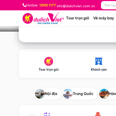
Bạn muốn đi đâu?
*
Hotline:
1900 1177
info@dulichviet.com.vn
Tour trọn gói
Vé máy bay
Tour trọn gói
Khách sạn
Nội địa
Trung Quốc
Hàn