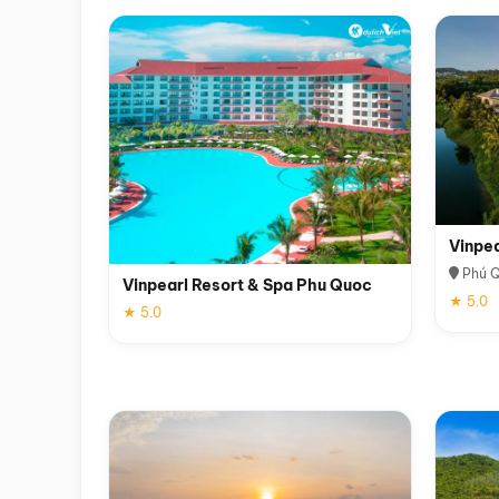
Vinpe
Phú 
Vinpearl Resort & Spa Phu Quoc
★ 5.0
★ 5.0