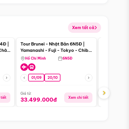
Xem tất cả
 bật
Điểm nổi bật
4Đ |
Tour Brunei - Nhật Bản 6N5Đ |
Tour Campu
 Châu
Yamanashi - Fuji - Tokyo - Chiba
Siem Reap -
- Freeday
Hồ Chí Minh
6N5Đ
Hồ Chí Minh
01/09
20/10
13/08
›
Giá từ:
Giá từ:
tiết
Xem chi tiết
33.499.000đ
5.650.00