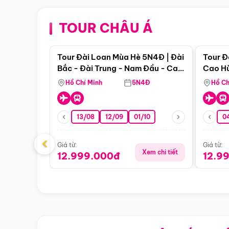
TOUR CHÂU Á
Điểm nổi bật
Tour Đài Loan Mùa Hè 5N4Đ | Đài
Tour Đ
Bắc - Đài Trung - Nam Đầu - Cao
Cao Hù
Hùng ( Bay Vn)
(Bay V
Hồ Chí Minh
5N4Đ
Hồ Ch
13/08
12/09
01/10
0
‹
Giá từ:
Giá từ:
Xem chi tiết
12.999.000đ
12.9