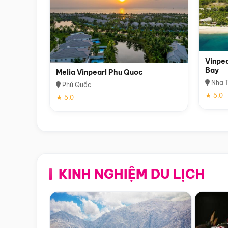
Vinpea
Bay
Melia Vinpearl Phu Quoc
Nha T
Phú Quốc
★ 5.0
★ 5.0
KINH NGHIỆM DU LỊCH