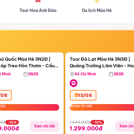
Du lịch Mùa Hè
Du lịch Mùa Thu
Điểm nổi bật
Điểm nổi
ngày 08:18:45
Còn
05 ngày 08:18:45
hú Quốc Mùa Hè 3N2Đ |
Tour Đà Lạt Mùa Hè 3N3Đ |
áp Treo Hòn Thơm - Cầu
Quảng Trường Lâm Viên - H
áp Treo Hòn Thơm
Công Viên Nước Aquatopia
Hill - Puppy Farm
í Minh
3N2Đ
Hồ Chí Minh
3N3Đ
/08
13/08
chỗ
chỗ
Còn 10 chỗ
Còn 10 chỗ
00đ
1.444.000đ
-10%
-10%
Xem chi tiết
Xem chi 
9.000đ
1.299.000đ