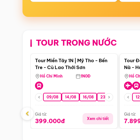
TOUR TRONG NƯỚC
Điểm nổi bật
Tour Miền Tây 1N | Mỹ Tho - Bến
Tour Đ
Tre - Cù Lao Thới Sơn
Nà - H
Nha
Hồ Chí Minh
1N0Đ
Hồ Ch
09/08
14/08
16/08
23/08
30/08
12
0
‹
Giá từ:
Giá từ:
Xem chi tiết
399.000đ
7.89