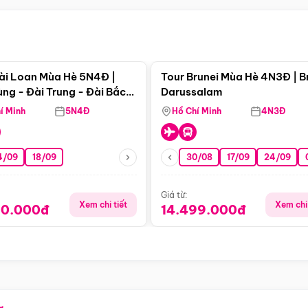
Điểm nổi bật
Điểm nổi
ài Loan Mùa Hè 5N4Đ |
Tour Brunei Mùa Hè 4N3Đ | B
ng - Đài Trung - Đài Bắc
Darussalam
j)
í Minh
5N4Đ
Hồ Chí Minh
4N3Đ
4/09
18/09
30/08
17/09
24/09
Giá từ:
Xem chi tiết
Xem chi 
90.000đ
14.499.000đ