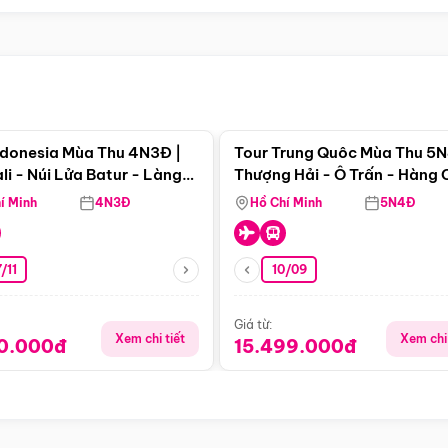
Điểm nổi bật
Điểm nổi
ndonesia Mùa Thu 4N3Đ |
Tour Trung Quôc Mùa Thu 5N
li - Núi Lửa Batur - Làng
Thượng Hải - Ô Trấn - Hàng
puran
(Tour Không Shopping)
í Minh
4N3Đ
Hồ Chí Minh
5N4Đ
/11
10/09
Giá từ:
Xem chi tiết
Xem chi 
90.000đ
15.499.000đ