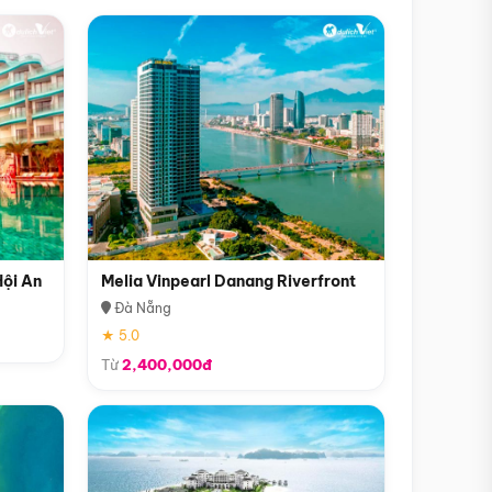
Hội An
Melia Vinpearl Danang Riverfront
Đà Nẵng
★ 5.0
Từ
2,400,000đ