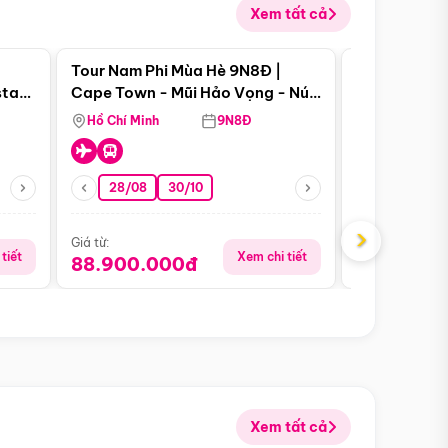
Xem tất cả
 bật
Điểm nổi bật
Tour Nam Phi Mùa Hè 9N8Đ |
Tour Mỹ Mùa
star
Cape Town - Mũi Hảo Vọng - Núi
Hoa Kỳ - Me
Bàn - Johannesburg - Pretoria -
Hồ Chí Minh
9N8Đ
Hồ Chí Minh
Safari - Lodge
28/08
30/10
29/08
›
Giá từ:
Giá từ:
tiết
Xem chi tiết
88.900.000đ
59.900.
Xem tất cả