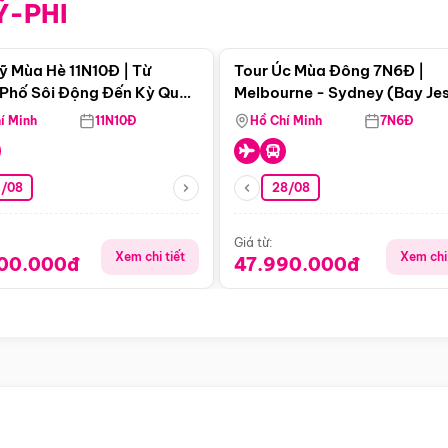
Ỹ-PHI
Điểm nổi bật
Điểm nổi
ỹ Mùa Hè 11N10Đ | Từ
Tour Úc Mùa Đông 7N6Đ |
Phố Sôi Động Đến Kỳ Quan
Melbourne - Sydney (Bay Je
Nhiên Mỹ
Airways)
í Minh
11N10Đ
Hồ Chí Minh
7N6Đ
4/08
28/08
Giá từ:
Xem chi tiết
Xem chi 
900.000đ
47.990.000đ