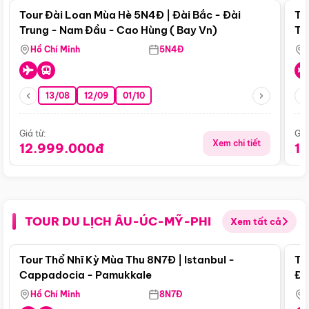
Tour Đài Loan Mùa Hè 5N4Đ | Đài Bắc - Đài
To
Trung - Nam Đầu - Cao Hùng ( Bay Vn)
Tr
Hồ Chí Minh
5N4Đ
13/08
12/09
01/10
Giá từ:
Giá
Xem chi tiết
12.999.000đ
1
TOUR DU LỊCH ÂU-ÚC-MỸ-PHI
Xem tất cả
Điểm nổi bật
Tour Thổ Nhĩ Kỳ Mùa Thu 8N7Đ | Istanbul -
To
Cappadocia - Pamukkale
Đế
Hồ Chí Minh
8N7Đ