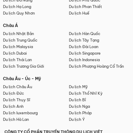
Du lịch Đà Nẵng
Du lịch Phú Quốc
Du lịch Hạ Long
Du lịch Phan Thiết
Du lịch Quy Nhơn
Du lịch Huế
Châu Á
Du lịch Nhật Bản
Du lịch Hàn Quốc
Du lịch Trung Quốc
Du lịch Tây Tạng
Du lịch Malaysia
Du lịch Đài Loan
Du lịch Dubai
Du lịch Singapore
Du lịch Thái Lan
Du lịch Indonesia
Du lịch Trương Gia Giới
Du lịch Phượng Hoàng Cổ Trấn
Châu Âu - Úc - Mỹ
Du lịch Châu Âu
Du lịch Mỹ
Du lịch Đức
Du lịch Thổ Nhĩ Kỳ
Du lịch Thụy Sĩ
Du lịch Bỉ
Du lịch Anh
Du lịch Nga
Du lịch luxembourg
Du lịch Pháp
Du lịch Hà Lan
Du lịch Ý
CÔNG TY CỔ PHẦN TRUYỀN THÔNG DU LỊCH VIỆT