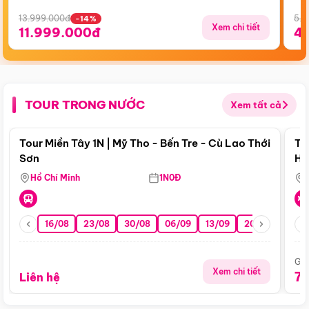
13.999.000đ
5.5
-14%
Xem chi tiết
11.999.000đ
4
TOUR TRONG NƯỚC
Xem tất cả
Điểm nổi bật
Tour Miền Tây 1N | Mỹ Tho - Bến Tre - Cù Lao Thới
To
Sơn
Hu
Hồ Chí Minh
1N0Đ
16/08
23/08
30/08
06/09
13/09
20/09
27/0
Giá
Xem chi tiết
7
Liên hệ