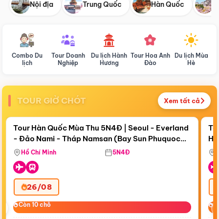
Nội địa
Trung Quốc
Hàn Quốc
N
Combo Du
Tour Doanh
Du lịch Hành
Tour Hoa Anh
Du lịch Mùa
D
lịch
Nghiệp
Hương
Đào
Hè
TOUR GIỜ CHÓT
Xem tất cả
Điểm nổi bật
Còn
17 ngày 19:02:38
Cò
Tour Hàn Quốc Mùa Thu 5N4Đ | Seoul - Everland
To
- Đảo Nami - Tháp Namsan (Bay Sun Phuquoc
Hò
Bay Sun Phuquoc Airways
Tặ
Airways)
Aq
Hồ Chí Minh
5N4Đ
26/08
‹
Còn 10 chỗ
Còn 10 chỗ
C
C