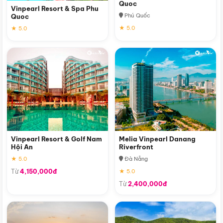
Quoc
Vinpearl Resort & Spa Phu
Phú Quốc
Quoc
★ 5.0
★ 5.0
Vinpearl Resort & Golf Nam
Melia Vinpearl Danang
Hội An
Riverfront
★ 5.0
Đà Nẵng
Từ
4,150,000đ
★ 5.0
Từ
2,400,000đ