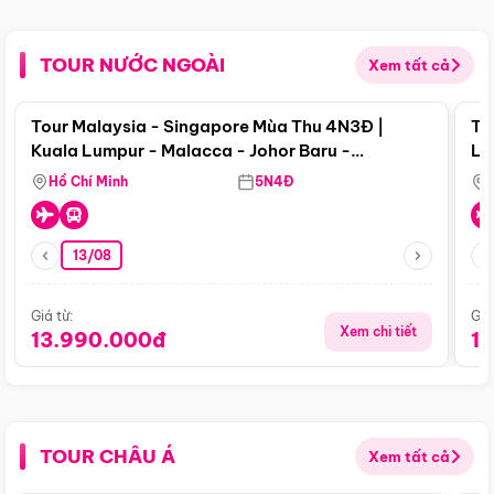
TOUR NƯỚC NGOÀI
Xem tất cả
Điểm nổi bật
Tour Malaysia - Singapore Mùa Thu 4N3Đ |
To
Kuala Lumpur - Malacca - Johor Baru -
Lử
Singapore
Hồ Chí Minh
5N4Đ
13/08
Giá từ:
Giá
Xem chi tiết
13.990.000đ
1
TOUR CHÂU Á
Xem tất cả
Điểm nổi bật