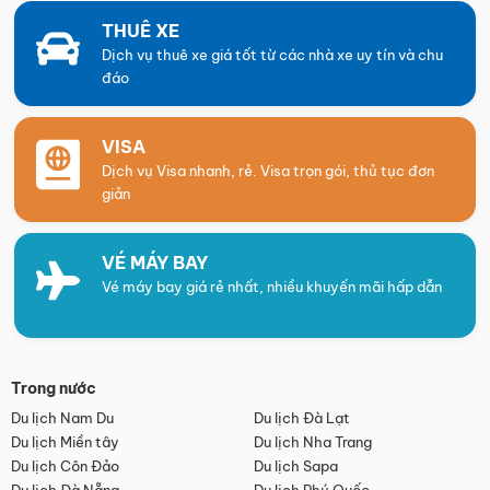
THUÊ XE
Dịch vụ thuê xe giá tốt từ các nhà xe uy tín và chu
đáo
VISA
Dịch vụ Visa nhanh, rẻ. Visa trọn gói, thủ tục đơn
giản
VÉ MÁY BAY
Vé máy bay giá rẻ nhất, nhiều khuyến mãi hấp dẫn
Trong nước
Du lịch Nam Du
Du lịch Đà Lạt
Du lịch Miền tây
Du lịch Nha Trang
Du lịch Côn Đảo
Du lịch Sapa