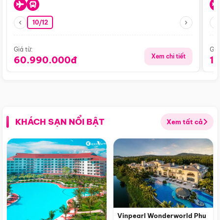
10/12
Giá từ:
Giá
Xem chi tiết
60.990.000đ
1
KHÁCH SẠN NỔI BẬT
Xem tất cả
Vinpearl Wonderworld Phu