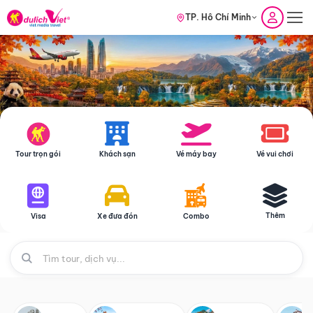
TP. Hồ Chí Minh
Tour trọn gói
Khách sạn
Vé máy bay
Vé vui chơi
Thêm
Visa
Xe đưa đón
Combo