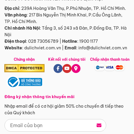
Địa chỉ
: 239A Hoàng Văn Thụ, P.Phú Nhuận, TP. Hồ Chí Minh.
Văn phòng
:
217 Bis Nguyễn Thị Minh Khai, P.Cầu Ông Lãnh,
TP. Hồ Chí Minh.
Chi nhánh Hà Nội
:
Tầng 3, số 243 xã Đàn, P.Đống Đa, TP. Hà
Nội
Điện thoại
:
028 73056789
|
Hotline
:
1900 1177
Website
:
dulichviet.com.vn
|
Email
:
info@dulichviet.com.vn
Chứng nhận
Kết nối với chúng tôi
Chấp nhận thanh toán
Đăng ký nhận thông tin khuyến mãi
Nhập email để có cơ hội giảm 50% cho chuyến đi tiếp theo
của Quý khách