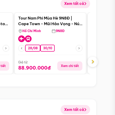
Xem tất cả
 bật
Điểm nổi bật
Tour Nam Phi Mùa Hè 9N8Đ |
Tour Mỹ Mùa
star
Cape Town - Mũi Hảo Vọng - Núi
Hoa Kỳ - Me
Bàn - Johannesburg - Pretoria -
Hồ Chí Minh
9N8Đ
Hồ Chí Minh
Safari - Lodge
28/08
30/10
29/08
›
Giá từ:
Giá từ:
tiết
Xem chi tiết
88.900.000đ
59.900.
Xem tất cả