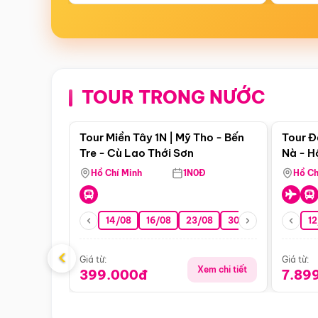
TOUR TRONG NƯỚC
Điểm nổi bật
Tour Miền Tây 1N | Mỹ Tho - Bến
Tour Đ
Tre - Cù Lao Thới Sơn
Nà - H
Nha
Hồ Chí Minh
1N0Đ
Hồ Ch
14/08
16/08
23/08
30/08
06/09
12
1
‹
Giá từ:
Giá từ:
Xem chi tiết
399.000đ
7.89