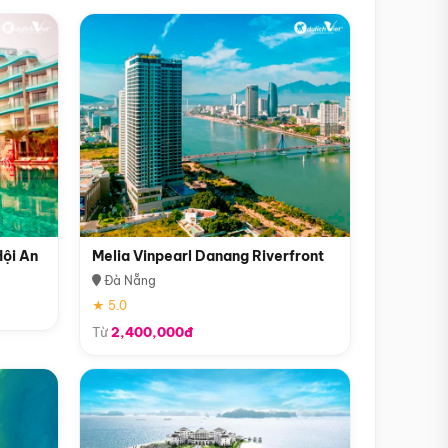
Hội An
Melia Vinpearl Danang Riverfront
Đà Nẵng
★ 5.0
Từ
2,400,000đ