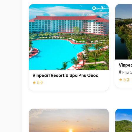
Vinpe
Phú 
Vinpearl Resort & Spa Phu Quoc
★ 5.0
★ 5.0