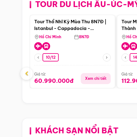
TOUR DU LỊCH ÂU-ÚC-M
Điểm nổi bật
Tour Thổ Nhĩ Kỳ Mùa Thu 8N7Đ |
Tour M
Istanbul - Cappadocia -
Thành 
Pamukkale
Thiên 
Hồ Chí Minh
8N7Đ
Hồ Ch
10/12
1
‹
Giá từ:
Giá từ:
Xem chi tiết
60.990.000đ
112.
KHÁCH SẠN NỔI BẬT