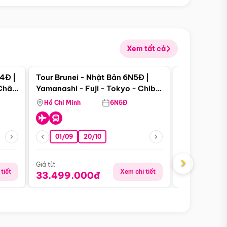
Xem tất cả
 bật
Điểm nổi bật
4Đ |
Tour Brunei - Nhật Bản 6N5Đ |
Tour Campu
 Châu
Yamanashi - Fuji - Tokyo - Chiba
Siem Reap -
- Freeday
Hồ Chí Minh
6N5Đ
Hồ Chí Minh
01/09
20/10
13/08
›
Giá từ:
Giá từ:
tiết
Xem chi tiết
33.499.000đ
5.650.00