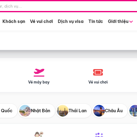
Điểm khởi hành
Tháng khở
Hồ Chí Minh
Bất kỳ 
Khách sạn
Vé vui chơi
Dịch vụ visa
Tin tức
Giới thiệu
Vé máy bay
Vé vui chơi
 Quốc
Nhật Bản
Thái Lan
Châu Âu