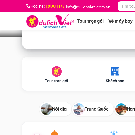
Bạn muốn đi đâu?
*
Hotline:
1900 1177
info@dulichviet.com.vn
Tour trọn gói
Vé máy bay
Tour trọn gói
Khách sạn
Nội địa
Trung Quốc
Hàn