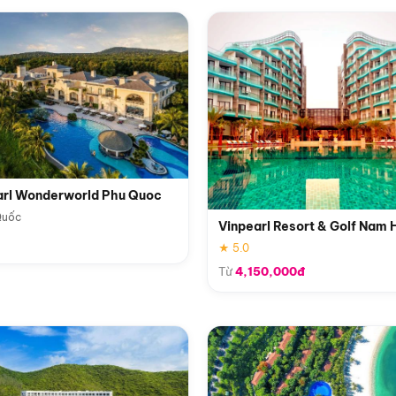
arl Wonderworld Phu Quoc
Quốc
Vinpearl Resort & Golf Nam 
★ 5.0
Từ
4,150,000đ