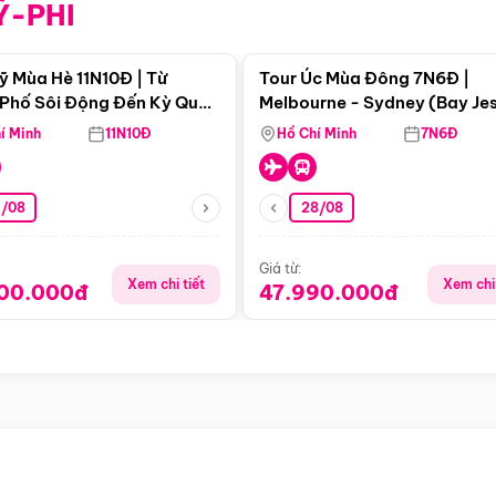
Ỹ-PHI
Điểm nổi bật
Điểm nổi
ỹ Mùa Hè 11N10Đ | Từ
Tour Úc Mùa Đông 7N6Đ |
Phố Sôi Động Đến Kỳ Quan
Melbourne - Sydney (Bay Je
Nhiên Mỹ
Airways)
í Minh
11N10Đ
Hồ Chí Minh
7N6Đ
4/08
28/08
Giá từ:
Xem chi tiết
Xem chi 
900.000đ
47.990.000đ