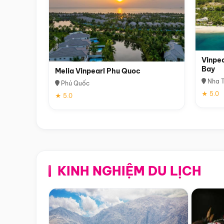
Vinpea
Bay
Melia Vinpearl Phu Quoc
Nha T
Phú Quốc
★ 5.0
★ 5.0
KINH NGHIỆM DU LỊCH