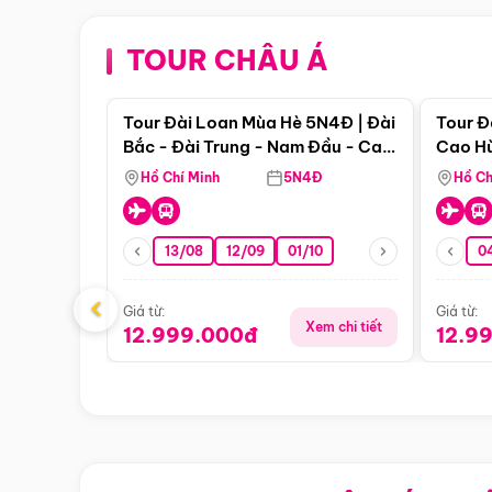
TOUR CHÂU Á
Điểm nổi bật
Tour Đài Loan Mùa Hè 5N4Đ | Đài
Tour Đ
Bắc - Đài Trung - Nam Đầu - Cao
Cao Hù
Hùng ( Bay Vn)
(Bay V
Hồ Chí Minh
5N4Đ
Hồ Ch
13/08
12/09
01/10
0
‹
Giá từ:
Giá từ:
Xem chi tiết
12.999.000đ
12.9