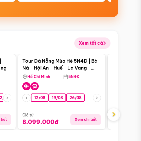
Xem tất cả
 bật
Điểm nổi bật
|
Tour Đà Nẵng Mùa Hè 5N4Đ | Bà
Tour Đà Nẵn
ong
Nà - Hội An - Huế - La Vang -
Nà - Hội An
Động Thiên Đường
Nha
Hồ Chí Minh
5N4Đ
Hồ Chí Minh
2/08
26/08
05/09
12/08
19/08
09/09
26/08
12/09
13/08
›
Giá từ:
Giá từ:
tiết
Xem chi tiết
8.099.000đ
6.899.00