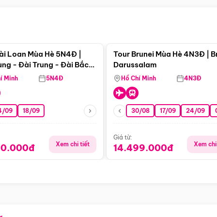
Điểm nổi bật
Điểm nổi
ài Loan Mùa Hè 5N4Đ |
Tour Brunei Mùa Hè 4N3Đ | B
ng - Đài Trung - Đài Bắc
Darussalam
j)
í Minh
5N4Đ
Hồ Chí Minh
4N3Đ
4/09
18/09
30/08
17/09
24/09
Giá từ:
Xem chi tiết
Xem chi 
90.000đ
14.499.000đ