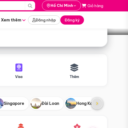
i hành
Hồ Chí Minh
Giỏ hàng
Tìm tour
tháng nào
Xem thêm
Đăng nhập
Đăng ký
Visa
Thêm
Singapore
Đài Loan
Hong Kong
Mỹ