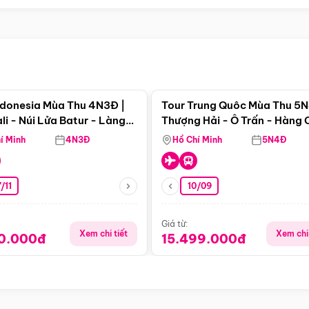
Điểm nổi bật
Điểm nổi
ndonesia Mùa Thu 4N3Đ |
Tour Trung Quôc Mùa Thu 5N
li - Núi Lửa Batur - Làng
Thượng Hải - Ô Trấn - Hàng
puran
(Tour Không Shopping)
í Minh
4N3Đ
Hồ Chí Minh
5N4Đ
/11
10/09
Giá từ:
Xem chi tiết
Xem chi 
90.000đ
15.499.000đ