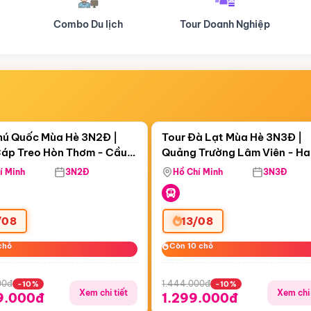
Tour Doanh Nghiệp
Du lịch Hành Hương
Điểm nổi bật
Điểm nổi
ngày 04:09:27
Còn
05 ngày 04:09:27
hú Quốc Mùa Hè 3N2Đ |
Tour Đà Lạt Mùa Hè 3N3Đ |
áp Treo Hòn Thơm - Cầu
Quảng Trường Lâm Viên - H
áp Treo Hòn Thơm
Công Viên Nước Aquatopia
Hill - Puppy Farm
í Minh
3N2Đ
Hồ Chí Minh
3N3Đ
/08
13/08
chỗ
chỗ
Còn 10 chỗ
Còn 10 chỗ
00đ
1.444.000đ
-10%
-10%
Xem chi tiết
Xem chi 
9.000đ
1.299.000đ