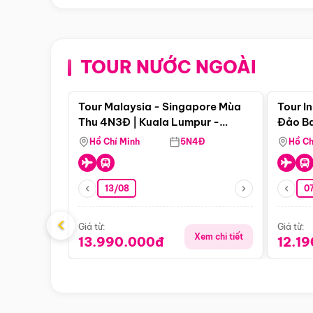
TOUR NƯỚC NGOÀI
Điểm nổi bật
Tour Malaysia - Singapore Mùa
Tour I
Thu 4N3Đ | Kuala Lumpur -
Đảo Ba
Malacca - Johor Baru -
Pengli
Hồ Chí Minh
5N4Đ
Hồ Ch
Singapore
13/08
07
‹
Giá từ:
Giá từ:
Xem chi tiết
13.990.000đ
12.1