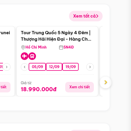
Xem tất cả
 bật
Điểm nổi bật
runei
Tour Trung Quốc 5 Ngày 4 Đêm |
Tour Trung 
Tour Hè
Thượng Hải Hiện Đại - Hàng Châu
Ân Thi - Trư
Nên Thơ - Ô Trấn Cổ Kính
Hồ Chí Minh
5N4Đ
Hồ Chí Minh
01/10
15/10
29/10
05/09
12/09
19/09
16/08
›
Giá từ:
Giá từ:
tiết
Xem chi tiết
18.990.000đ
16.990.0