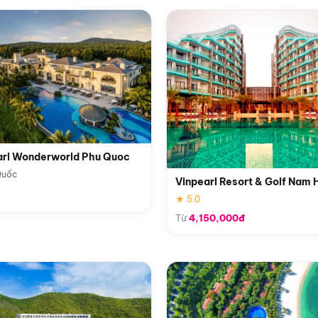
arl Wonderworld Phu Quoc
Quốc
Vinpearl Resort & Golf Nam 
★ 5.0
Từ
4,150,000đ