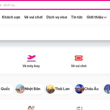
Điểm khởi hành
Tháng khở
Hồ Chí Minh
Bất kỳ 
Khách sạn
Vé vui chơi
Dịch vụ visa
Tin tức
Giới thiệu
Vé máy bay
Vé vui chơi
 Quốc
Nhật Bản
Thái Lan
Châu Âu