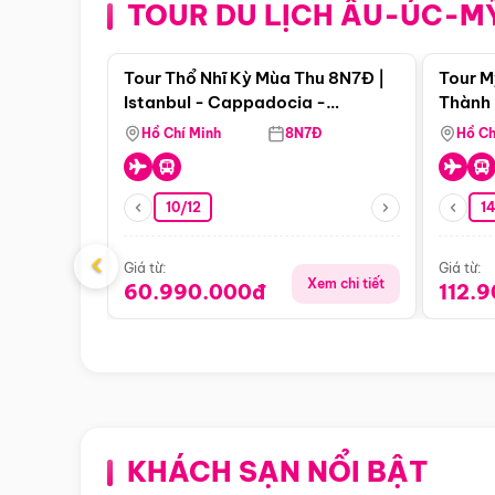
TOUR DU LỊCH ÂU-ÚC-M
Điểm nổi bật
Tour Thổ Nhĩ Kỳ Mùa Thu 8N7Đ |
Tour M
Istanbul - Cappadocia -
Thành 
Pamukkale
Thiên 
Hồ Chí Minh
8N7Đ
Hồ Ch
10/12
1
‹
Giá từ:
Giá từ:
Xem chi tiết
60.990.000đ
112.
KHÁCH SẠN NỔI BẬT