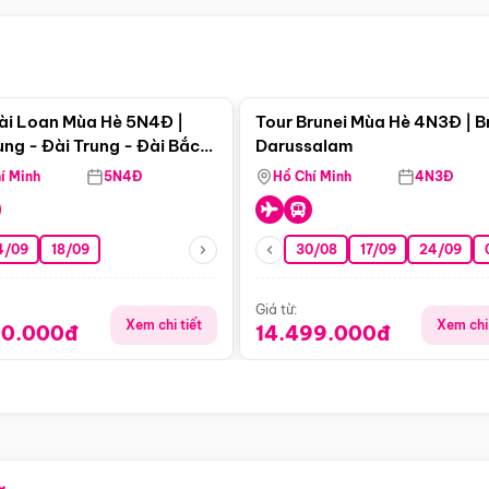
Điểm nổi bật
Điểm nổi
ài Loan Mùa Hè 5N4Đ |
Tour Brunei Mùa Hè 4N3Đ | B
ng - Đài Trung - Đài Bắc
Darussalam
j)
í Minh
5N4Đ
Hồ Chí Minh
4N3Đ
4/09
18/09
30/08
17/09
24/09
Giá từ:
Xem chi tiết
Xem chi 
90.000đ
14.499.000đ