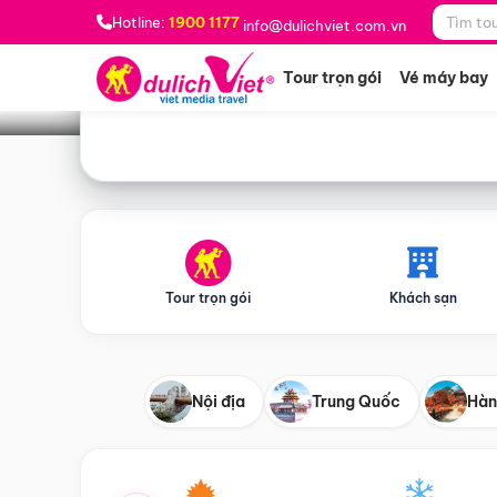
Bạn muốn đi đâu?
*
Hotline:
1900 1177
info@dulichviet.com.vn
Tour trọn gói
Vé máy bay
Tour trọn gói
Khách sạn
Nội địa
Trung Quốc
Hàn