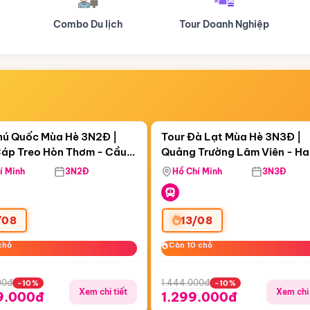
Tour Doanh Nghiệp
Du lịch Hành Hương
Điểm nổi bật
Điểm nổi
ngày 18:56:26
Còn
05 ngày 18:56:26
hú Quốc Mùa Hè 3N2Đ |
Tour Đà Lạt Mùa Hè 3N3Đ |
áp Treo Hòn Thơm - Cầu
Quảng Trường Lâm Viên - H
áp Treo Hòn Thơm
Công Viên Nước Aquatopia
Hill - Puppy Farm
í Minh
3N2Đ
Hồ Chí Minh
3N3Đ
/08
13/08
chỗ
chỗ
Còn 10 chỗ
Còn 10 chỗ
00đ
1.444.000đ
-10%
-10%
Xem chi tiết
Xem chi 
9.000đ
1.299.000đ