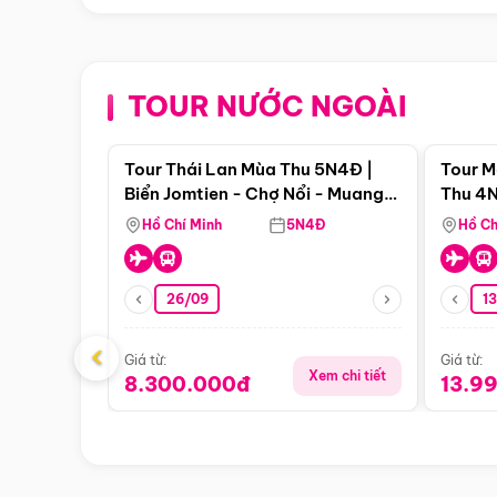
TOUR NƯỚC NGOÀI
Điểm nổi bật
Tour Thái Lan Mùa Thu 5N4Đ |
Tour M
Biển Jomtien - Chợ Nổi - Muang
Thu 4N
Boran - Suanthai (Bay Vietnam
Malacc
Hồ Chí Minh
5N4Đ
Hồ Ch
Airlines)
Singa
26/09
1
‹
Giá từ:
Giá từ:
Xem chi tiết
8.300.000đ
13.9