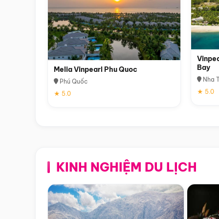
Vinpea
Bay
Melia Vinpearl Phu Quoc
Nha T
Phú Quốc
★ 5.0
★ 5.0
KINH NGHIỆM DU LỊCH