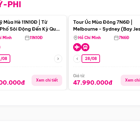
Ỹ-PHI
Điểm nổi bật
Điểm nổi
ỹ Mùa Hè 11N10Đ | Từ
Tour Úc Mùa Đông 7N6Đ |
Phố Sôi Động Đến Kỳ Quan
Melbourne - Sydney (Bay Je
Nhiên Mỹ
Airways)
í Minh
11N10Đ
Hồ Chí Minh
7N6Đ
4/08
28/08
Giá từ:
Xem chi tiết
Xem chi 
900.000đ
47.990.000đ