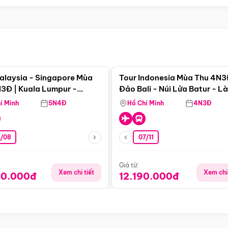
Điểm nổi bật
Điểm nổi
alaysia - Singapore Mùa
Tour Indonesia Mùa Thu 4N3
3Đ | Kuala Lumpur -
Đảo Bali - Núi Lửa Batur - L
a - Johor Baru -
Penglipuran
í Minh
5N4Đ
Hồ Chí Minh
4N3Đ
pore
3/08
07/11
Giá từ:
Xem chi tiết
Xem chi 
90.000đ
12.190.000đ