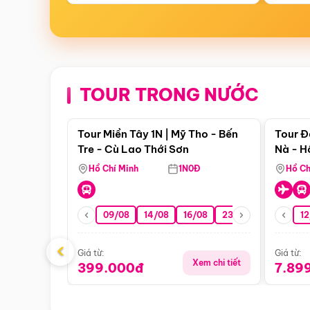
TOUR TRONG NƯỚC
Điểm nổi bật
Tour Miền Tây 1N | Mỹ Tho - Bến
Tour Đ
Tre - Cù Lao Thới Sơn
Nà - H
Nha
Hồ Chí Minh
1N0Đ
Hồ Ch
09/08
14/08
16/08
23/08
30/08
12
0
‹
Giá từ:
Giá từ:
Xem chi tiết
399.000đ
7.89