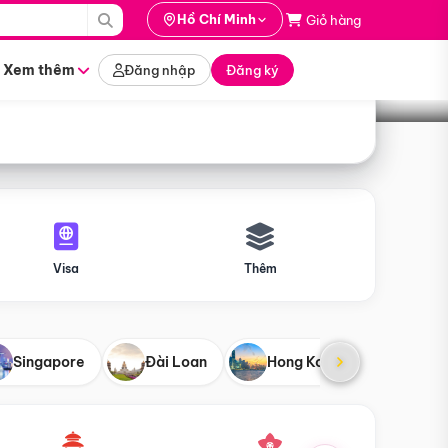
i hành
Hồ Chí Minh
Giỏ hàng
Tìm tour
tháng nào
Xem thêm
Đăng nhập
Đăng ký
Visa
Thêm
Singapore
Đài Loan
Hong Kong
Mỹ