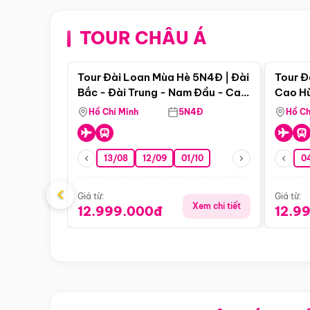
TOUR CHÂU Á
Điểm nổi bật
Tour Đài Loan Mùa Hè 5N4Đ | Đài
Tour Đ
Bắc - Đài Trung - Nam Đầu - Cao
Cao Hù
Hùng ( Bay Vn)
(Bay V
Hồ Chí Minh
5N4Đ
Hồ Ch
13/08
12/09
01/10
0
‹
Giá từ:
Giá từ:
Xem chi tiết
12.999.000đ
12.9