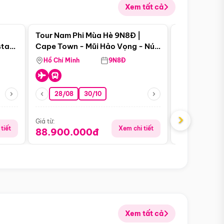
Xem tất cả
 bật
Điểm nổi bật
Tour Nam Phi Mùa Hè 9N8Đ |
Tour Mỹ Mùa
star
Cape Town - Mũi Hảo Vọng - Núi
Hoa Kỳ - Me
Bàn - Johannesburg - Pretoria -
Hồ Chí Minh
9N8Đ
Hồ Chí Minh
Safari - Lodge
28/08
30/10
29/08
›
Giá từ:
Giá từ:
tiết
Xem chi tiết
88.900.000đ
59.900.
Xem tất cả