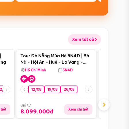
Xem tất cả
 bật
Điểm nổi bật
|
Tour Đà Nẵng Mùa Hè 5N4Đ | Bà
Tour Đà Nẵn
ong
Nà - Hội An - Huế - La Vang -
Nà - Hội An
Động Thiên Đường
Nha
Hồ Chí Minh
5N4Đ
Hồ Chí Minh
2/08
26/08
05/09
12/08
19/08
09/09
26/08
12/09
13/08
›
Giá từ:
Giá từ:
tiết
Xem chi tiết
8.099.000đ
6.899.00