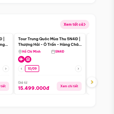
Xem tất cả
 bật
Điểm nổi bật
Đ |
Tour Trung Quôc Mùa Thu 5N4Đ |
Tour Trung
àng
Thượng Hải - Ô Trấn - Hàng Châu
| Thành Đô 
(Tour Không Shopping)
Viên Gấu Tr
Hồ Chí Minh
5N4Đ
Hồ Chí Minh
10/09
21/08
›
Giá từ:
Giá từ:
tiết
Xem chi tiết
15.499.000đ
16.999.0