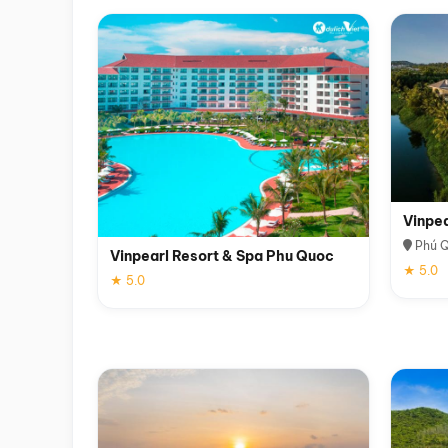
Vinpe
Phú 
Vinpearl Resort & Spa Phu Quoc
★ 5.0
★ 5.0