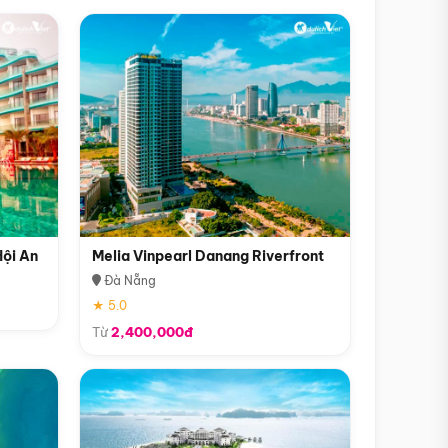
Hội An
Melia Vinpearl Danang Riverfront
Đà Nẵng
★ 5.0
Từ
2,400,000đ