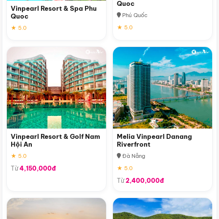
Quoc
Vinpearl Resort & Spa Phu
Phú Quốc
Quoc
★ 5.0
★ 5.0
Vinpearl Resort & Golf Nam
Melia Vinpearl Danang
Hội An
Riverfront
★ 5.0
Đà Nẵng
Từ
4,150,000đ
★ 5.0
Từ
2,400,000đ