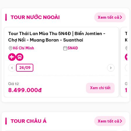
TOUR NƯỚC NGOÀI
Xem tất cả
Điểm nổi bật
Tour Thái Lan Mùa Thu 5N4Đ | Biển Jomtien -
To
Chợ Nổi - Muang Boran - Suanthai
Ku
Si
Hồ Chí Minh
5N4Đ
26/09
Giá từ:
Giá
Xem chi tiết
8.499.000đ
1
TOUR CHÂU Á
Xem tất cả
Điểm nổi bật