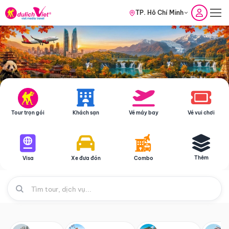
TP. Hồ Chí Minh
Tour trọn gói
Khách sạn
Vé máy bay
Vé vui chơi
Thêm
Visa
Xe đưa đón
Combo