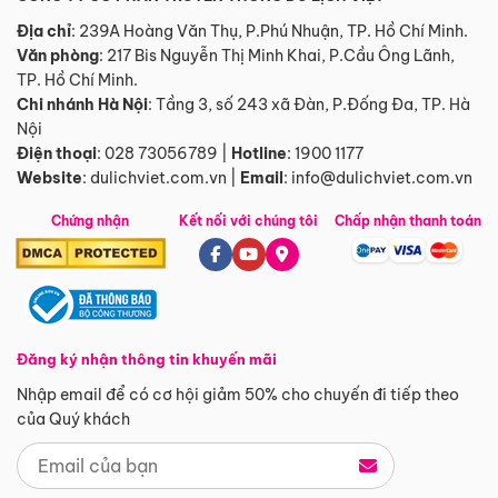
Địa chỉ
: 239A Hoàng Văn Thụ, P.Phú Nhuận, TP. Hồ Chí Minh.
Văn phòng
:
217 Bis Nguyễn Thị Minh Khai, P.Cầu Ông Lãnh,
TP. Hồ Chí Minh.
Chi nhánh Hà Nội
:
Tầng 3, số 243 xã Đàn, P.Đống Đa, TP. Hà
Nội
Điện thoại
:
028 73056789
|
Hotline
:
1900 1177
Website
:
dulichviet.com.vn
|
Email
:
info@dulichviet.com.vn
Chứng nhận
Kết nối với chúng tôi
Chấp nhận thanh toán
Đăng ký nhận thông tin khuyến mãi
Nhập email để có cơ hội giảm 50% cho chuyến đi tiếp theo
của Quý khách