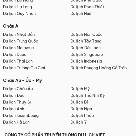
Du lịch Đà Nẵng
Du lịch Phú Quốc
Du lịch Hạ Long
Du lịch Phan Thiết
Du lịch Quy Nhơn
Du lịch Huế
Châu Á
Du lịch Nhật Bản
Du lịch Hàn Quốc
Du lịch Trung Quốc
Du lịch Tây Tạng
Du lịch Malaysia
Du lịch Đài Loan
Du lịch Dubai
Du lịch Singapore
Du lịch Thái Lan
Du lịch Indonesia
Du lịch Trương Gia Giới
Du lịch Phượng Hoàng Cổ Trấn
Châu Âu - Úc - Mỹ
Du lịch Châu Âu
Du lịch Mỹ
Du lịch Đức
Du lịch Thổ Nhĩ Kỳ
Du lịch Thụy Sĩ
Du lịch Bỉ
Du lịch Anh
Du lịch Nga
Du lịch luxembourg
Du lịch Pháp
Du lịch Hà Lan
Du lịch Ý
CÔNG TY CỔ PHẦN TRUYỀN THÔNG DU LỊCH VIỆT