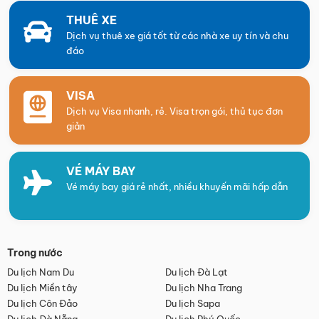
THUÊ XE
Dịch vụ thuê xe giá tốt từ các nhà xe uy tín và chu
đáo
VISA
Dịch vụ Visa nhanh, rẻ. Visa trọn gói, thủ tục đơn
giản
VÉ MÁY BAY
Vé máy bay giá rẻ nhất, nhiều khuyến mãi hấp dẫn
Trong nước
Du lịch Nam Du
Du lịch Đà Lạt
Du lịch Miền tây
Du lịch Nha Trang
Du lịch Côn Đảo
Du lịch Sapa