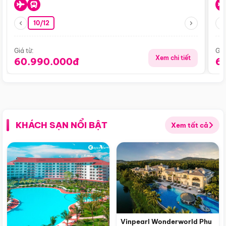
10/12
Giá từ:
Giá
Xem chi tiết
60.990.000đ
6
KHÁCH SẠN NỔI BẬT
Xem tất cả
Vinpearl Wonderworld Phu