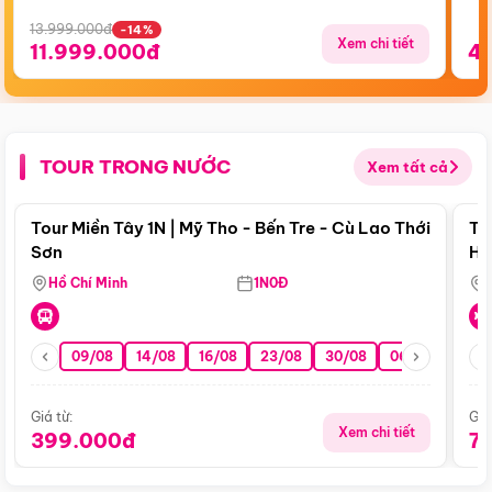
13.999.000đ
-14%
Xem chi tiết
11.999.000đ
4
TOUR TRONG NƯỚC
Xem tất cả
Điểm nổi bật
Tour Miền Tây 1N | Mỹ Tho - Bến Tre - Cù Lao Thới
To
Sơn
Hu
Hồ Chí Minh
1N0Đ
09/08
14/08
16/08
23/08
30/08
06/09
13/0
Giá từ:
Giá
Xem chi tiết
399.000đ
7