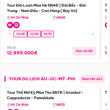
Tour Đài Loan Mùa Hè 5N4Đ | Đài Bắc - Đài
To
Trung - Nam Đầu - Cao Hùng ( Bay Vn)
Tr
Hồ Chí Minh
5N4Đ
13/08
12/09
01/10
Giá từ:
Giá
Xem chi tiết
12.999.000đ
1
TOUR DU LỊCH ÂU-ÚC-MỸ-PHI
Xem tất cả
Điểm nổi bật
Tour Thổ Nhĩ Kỳ Mùa Thu 8N7Đ | Istanbul -
To
Cappadocia - Pamukkale
Hồ Chí Minh
8N7Đ