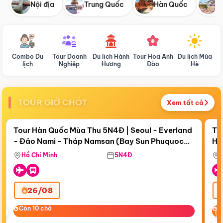
Nội địa
Trung Quốc
Hàn Quốc
N
Combo Du
Tour Doanh
Du lịch Hành
Tour Hoa Anh
Du lịch Mùa
D
lịch
Nghiệp
Hương
Đào
Hè
TOUR GIỜ CHÓT
Xem tất cả
Điểm nổi bật
Còn
19 ngày 07:28:56
Cò
Tour Hàn Quốc Mùa Thu 5N4Đ | Seoul - Everland
To
- Đảo Nami - Tháp Namsan (Bay Sun Phuquoc
Hò
Tặ
Airways)
Aq
Hồ Chí Minh
5N4Đ
26/08
‹
Còn 10 chỗ
Còn 10 chỗ
C
C