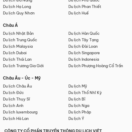
Du lịch Đà Nẵng
Du lịch Phú Quốc
Du lịch Hạ Long
Du lịch Phan Thiết
Du lịch Quy Nhơn
Du lịch Huế
Châu Á
Du lịch Nhật Bản
Du lịch Hàn Quốc
Du lịch Trung Quốc
Du lịch Tây Tạng
Du lịch Malaysia
Du lịch Đài Loan
Du lịch Dubai
Du lịch Singapore
Du lịch Thái Lan
Du lịch Indonesia
Du lịch Trương Gia Giới
Du lịch Phượng Hoàng Cổ Trấn
Châu Âu - Úc - Mỹ
Du lịch Châu Âu
Du lịch Mỹ
Du lịch Đức
Du lịch Thổ Nhĩ Kỳ
Du lịch Thụy Sĩ
Du lịch Bỉ
Du lịch Anh
Du lịch Nga
Du lịch luxembourg
Du lịch Pháp
Du lịch Hà Lan
Du lịch Ý
CÔNG TY CỔ PHẦN TRUYỀN THÔNG DU LỊCH VIỆT