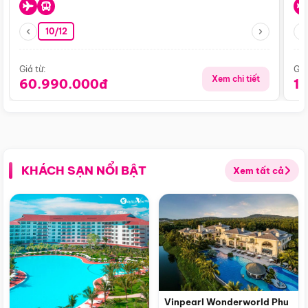
10/12
Giá từ:
Giá
Xem chi tiết
60.990.000đ
1
KHÁCH SẠN NỔI BẬT
Xem tất cả
Vinpearl Wonderworld Phu