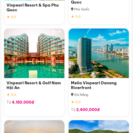
Quoc
Vinpearl Resort & Spa Phu
Phú Quốc
Quoc
★ 5.0
★ 5.0
Vinpearl Resort & Golf Nam
Melia Vinpearl Danang
Hội An
Riverfront
★ 5.0
Đà Nẵng
Từ
4,150,000đ
★ 5.0
Từ
2,400,000đ