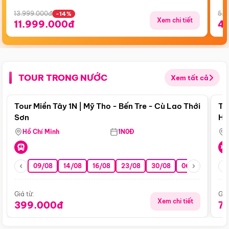
13.999.000đ
5.5
-14%
Xem chi tiết
11.999.000đ
4
TOUR TRONG NƯỚC
Xem tất cả
Điểm nổi bật
Tour Miền Tây 1N | Mỹ Tho - Bến Tre - Cù Lao Thới
To
Sơn
Hu
Hồ Chí Minh
1N0Đ
09/08
14/08
16/08
23/08
30/08
06/09
13/0
Giá từ:
Giá
Xem chi tiết
399.000đ
7