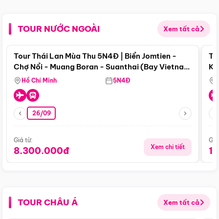
TOUR NƯỚC NGOÀI
Xem tất cả
Điểm nổi bật
Tour Thái Lan Mùa Thu 5N4Đ | Biển Jomtien -
To
Chợ Nổi - Muang Boran - Suanthai (Bay Vietnam
Ku
Airlines)
Si
Hồ Chí Minh
5N4Đ
26/09
Giá từ:
Giá
Xem chi tiết
8.300.000đ
1
TOUR CHÂU Á
Xem tất cả
Điểm nổi bật