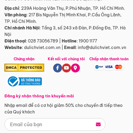
Địa chỉ
: 239A Hoàng Văn Thụ, P.Phú Nhuận, TP. Hồ Chí Minh.
Văn phòng
:
217 Bis Nguyễn Thị Minh Khai, P.Cầu Ông Lãnh,
TP. Hồ Chí Minh.
Chi nhánh Hà Nội
:
Tầng 3, số 243 xã Đàn, P.Đống Đa, TP. Hà
Nội
Điện thoại
:
028 73056789
|
Hotline
:
1900 1177
Website
:
dulichviet.com.vn
|
Email
:
info@dulichviet.com.vn
Chứng nhận
Kết nối với chúng tôi
Chấp nhận thanh toán
Đăng ký nhận thông tin khuyến mãi
Nhập email để có cơ hội giảm 50% cho chuyến đi tiếp theo
của Quý khách