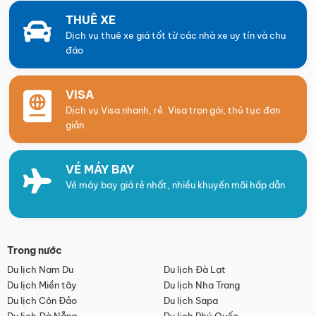
THUÊ XE
Dịch vụ thuê xe giá tốt từ các nhà xe uy tín và chu
đáo
VISA
Dịch vụ Visa nhanh, rẻ. Visa trọn gói, thủ tục đơn
giản
VÉ MÁY BAY
Vé máy bay giá rẻ nhất, nhiều khuyến mãi hấp dẫn
Trong nước
Du lịch Nam Du
Du lịch Đà Lạt
Du lịch Miền tây
Du lịch Nha Trang
Du lịch Côn Đảo
Du lịch Sapa