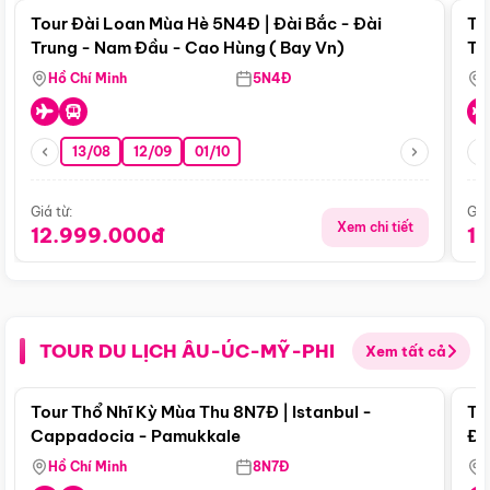
Tour Đài Loan Mùa Hè 5N4Đ | Đài Bắc - Đài
To
Trung - Nam Đầu - Cao Hùng ( Bay Vn)
Tr
Hồ Chí Minh
5N4Đ
13/08
12/09
01/10
Giá từ:
Giá
Xem chi tiết
12.999.000đ
1
TOUR DU LỊCH ÂU-ÚC-MỸ-PHI
Xem tất cả
Điểm nổi bật
Tour Thổ Nhĩ Kỳ Mùa Thu 8N7Đ | Istanbul -
To
Cappadocia - Pamukkale
Đế
Hồ Chí Minh
8N7Đ