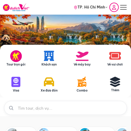
TP. Hồ Chí Minh
Tour trọn gói
Khách sạn
Vé máy bay
Vé vui chơi
Thêm
Visa
Xe đưa đón
Combo