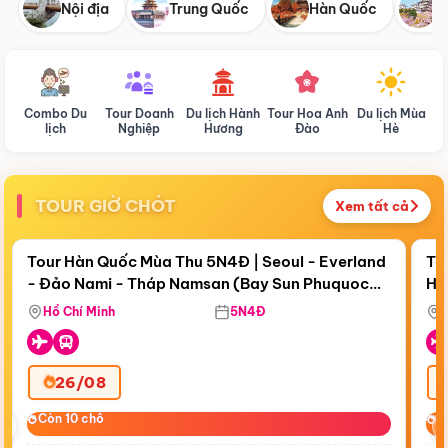
Nội địa
Trung Quốc
Hàn Quốc
N
Combo Du
Tour Doanh
Du lịch Hành
Tour Hoa Anh
Du lịch Mùa
D
lịch
Nghiệp
Hương
Đào
Hè
TOUR GIỜ CHÓT
Xem tất cả
Điểm nổi bật
Còn
18 ngày 16:27:48
Cò
Tour Hàn Quốc Mùa Thu 5N4Đ | Seoul - Everland
To
- Đảo Nami - Tháp Namsan (Bay Sun Phuquoc
Hò
Bay Sun Phuquoc Airways
Tặ
Airways)
Aq
Hồ Chí Minh
5N4Đ
26/08
‹
Còn 10 chỗ
Còn 10 chỗ
C
C