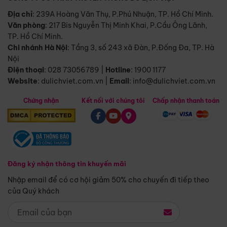
Địa chỉ
: 239A Hoàng Văn Thụ, P.Phú Nhuận, TP. Hồ Chí Minh.
Văn phòng
:
217 Bis Nguyễn Thị Minh Khai, P.Cầu Ông Lãnh,
TP. Hồ Chí Minh.
Chi nhánh Hà Nội
:
Tầng 3, số 243 xã Đàn, P.Đống Đa, TP. Hà
Nội
Điện thoại
:
028 73056789
|
Hotline
:
1900 1177
Website
:
dulichviet.com.vn
|
Email
:
info@dulichviet.com.vn
Chứng nhận
Kết nối với chúng tôi
Chấp nhận thanh toán
Đăng ký nhận thông tin khuyến mãi
Nhập email để có cơ hội giảm 50% cho chuyến đi tiếp theo
của Quý khách