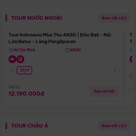
TOUR NƯỚC NGOÀI
Xem tất cả
Điểm nổi bật
Tour Indonesia Mùa Thu 4N3Đ | Đảo Bali - Núi
To
Lửa Batur - Làng Penglipuran
Tr
Hồ Chí Minh
4N3Đ
07/11
Giá từ:
Xem chi tiết
12.190.000đ
TOUR CHÂU Á
Xem tất cả
Điểm nổi bật