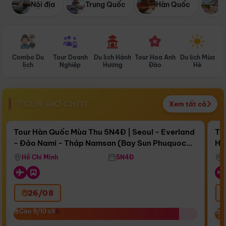
Nội địa
Trung Quốc
Hàn Quốc
N
Combo Du
Tour Doanh
Du lịch Hành
Tour Hoa Anh
Du lịch Mùa
D
lịch
Nghiệp
Hương
Đào
Hè
TOUR GIỜ CHÓT
Xem tất cả
Điểm nổi bật
Còn
15 ngày 08:20:43
Cò
Tour Hàn Quốc Mùa Thu 5N4Đ | Seoul - Everland
To
- Đảo Nami - Tháp Namsan (Bay Sun Phuquoc
Hò
Bay Sun Phuquoc Airways
Tặ
Airways)
Aq
Hồ Chí Minh
5N4Đ
26/08
‹
Còn 9/10 chỗ
Còn 9/10 chỗ
C
C