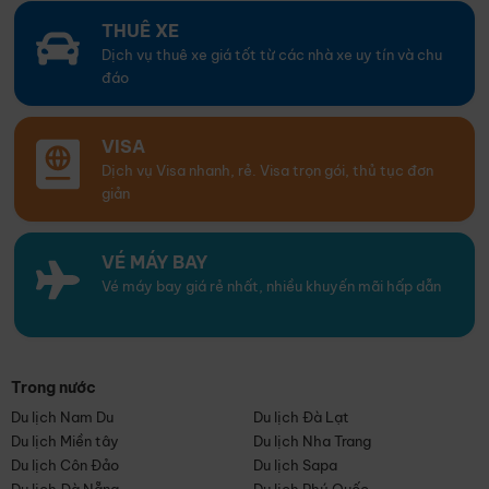
THUÊ XE
Dịch vụ thuê xe giá tốt từ các nhà xe uy tín và chu
đáo
VISA
Dịch vụ Visa nhanh, rẻ. Visa trọn gói, thủ tục đơn
giản
VÉ MÁY BAY
Vé máy bay giá rẻ nhất, nhiều khuyến mãi hấp dẫn
Trong nước
Du lịch Nam Du
Du lịch Đà Lạt
Du lịch Miền tây
Du lịch Nha Trang
Du lịch Côn Đảo
Du lịch Sapa