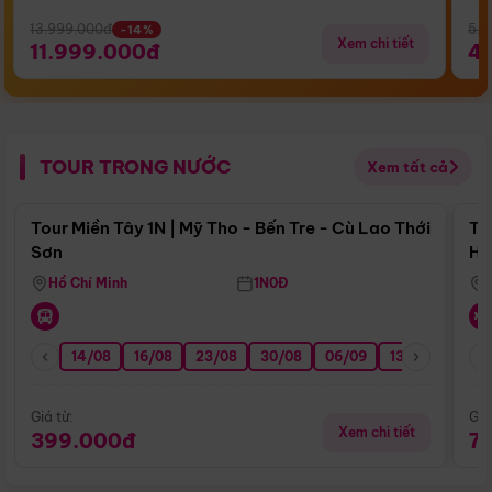
13.999.000đ
5.5
-14%
Xem chi tiết
11.999.000đ
4
TOUR TRONG NƯỚC
Xem tất cả
Điểm nổi bật
Tour Miền Tây 1N | Mỹ Tho - Bến Tre - Cù Lao Thới
To
Sơn
Hu
Hồ Chí Minh
1N0Đ
14/08
16/08
23/08
30/08
06/09
13/09
20/0
Giá từ:
Giá
Xem chi tiết
399.000đ
7