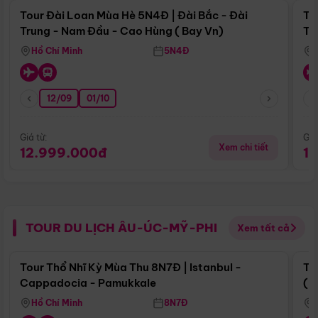
Tour Đài Loan Mùa Hè 5N4Đ | Đài Bắc - Đài
To
Trung - Nam Đầu - Cao Hùng ( Bay Vn)
Tr
Hồ Chí Minh
5N4Đ
12/09
01/10
Giá từ:
Giá
Xem chi tiết
12.999.000đ
1
TOUR DU LỊCH ÂU-ÚC-MỸ-PHI
Xem tất cả
Điểm nổi bật
Tour Thổ Nhĩ Kỳ Mùa Thu 8N7Đ | Istanbul -
To
Cappadocia - Pamukkale
(B
Hồ Chí Minh
8N7Đ