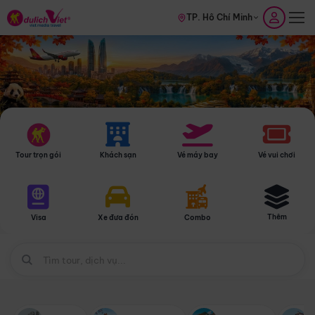
TP. Hồ Chí Minh
Tour trọn gói
Khách sạn
Vé máy bay
Vé vui chơi
Thêm
Visa
Xe đưa đón
Combo