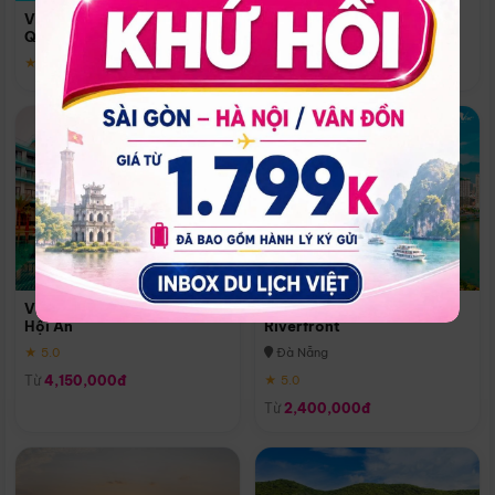
Quoc
Vinpearl Resort & Spa Phu
Phú Quốc
Quoc
★ 5.0
★ 5.0
Vinpearl Resort & Golf Nam
Melia Vinpearl Danang
Hội An
Riverfront
★ 5.0
Đà Nẵng
Từ
4,150,000đ
★ 5.0
Từ
2,400,000đ