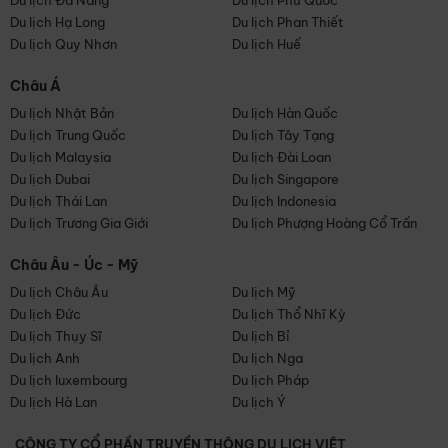
Du lịch Đà Nẵng
Du lịch Phú Quốc
Du lịch Hạ Long
Du lịch Phan Thiết
Du lịch Quy Nhơn
Du lịch Huế
Châu Á
Du lịch Nhật Bản
Du lịch Hàn Quốc
Du lịch Trung Quốc
Du lịch Tây Tạng
Du lịch Malaysia
Du lịch Đài Loan
Du lịch Dubai
Du lịch Singapore
Du lịch Thái Lan
Du lịch Indonesia
Du lịch Trương Gia Giới
Du lịch Phượng Hoàng Cổ Trấn
Châu Âu - Úc - Mỹ
Du lịch Châu Âu
Du lịch Mỹ
Du lịch Đức
Du lịch Thổ Nhĩ Kỳ
Du lịch Thụy Sĩ
Du lịch Bỉ
Du lịch Anh
Du lịch Nga
Du lịch luxembourg
Du lịch Pháp
Du lịch Hà Lan
Du lịch Ý
CÔNG TY CỔ PHẦN TRUYỀN THÔNG DU LỊCH VIỆT