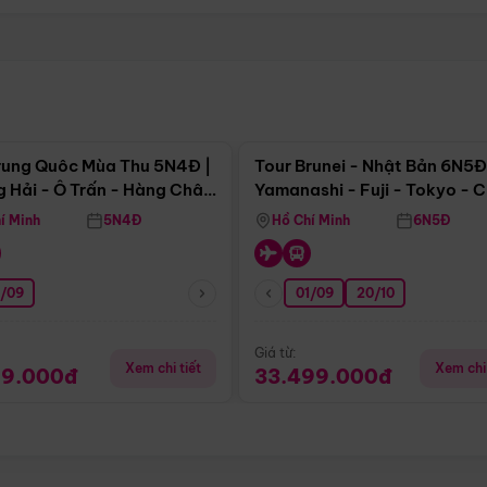
Điểm nổi bật
Điểm nổi
rung Quôc Mùa Thu 5N4Đ |
Tour Brunei - Nhật Bản 6N5Đ
 Hải - Ô Trấn - Hàng Châu
Yamanashi - Fuji - Tokyo - 
Không Shopping)
- Freeday
í Minh
5N4Đ
Hồ Chí Minh
6N5Đ
0/09
01/09
20/10
Giá từ:
Xem chi tiết
Xem chi 
99.000đ
33.499.000đ