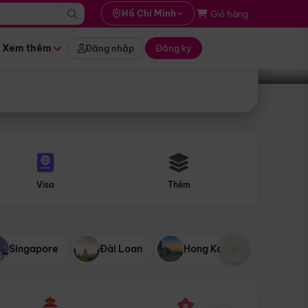
i hành
Hồ Chí Minh
Giỏ hàng
Tìm tour
tháng nào
Xem thêm
Đăng nhập
Đăng ký
Visa
Thêm
Singapore
Đài Loan
Hong Kong
Mỹ