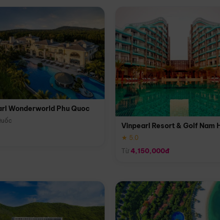
arl Wonderworld Phu Quoc
Quốc
Vinpearl Resort & Golf Nam 
★ 5.0
Từ
4,150,000đ