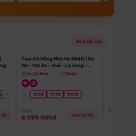
Xem tất cả
 bật
Điểm nổi bật
|
Tour Đà Nẵng Mùa Hè 5N4Đ | Bà
Tour Đà Nẵn
ong
Nà - Hội An - Huế - La Vang -
Nà - Hội An
Động Thiên Đường
Nha
Hồ Chí Minh
5N4Đ
Hồ Chí Minh
2/08
26/08
05/09
12/08
19/08
09/09
26/08
12/09
13/08
›
Giá từ:
Giá từ:
tiết
Xem chi tiết
8.099.000đ
6.899.00