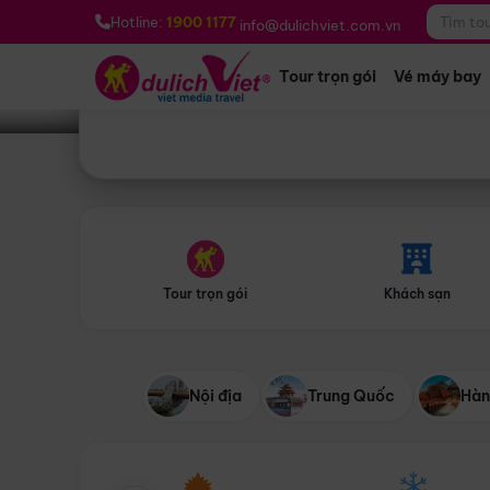
Bạn muốn đi đâu?
*
Hotline:
1900 1177
info@dulichviet.com.vn
Tour trọn gói
Vé máy bay
Tour trọn gói
Khách sạn
Nội địa
Trung Quốc
Hàn