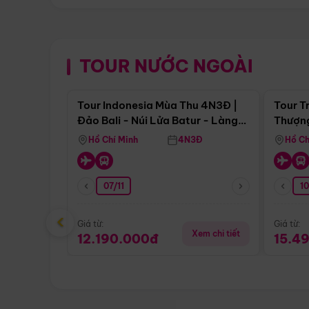
TOUR NƯỚC NGOÀI
Điểm nổi bật
Tour Indonesia Mùa Thu 4N3Đ |
Tour T
Đảo Bali - Núi Lửa Batur - Làng
Thượng
Penglipuran
(Tour 
Hồ Chí Minh
4N3Đ
Hồ Ch
07/11
1
‹
Giá từ:
Giá từ:
Xem chi tiết
12.190.000đ
15.4