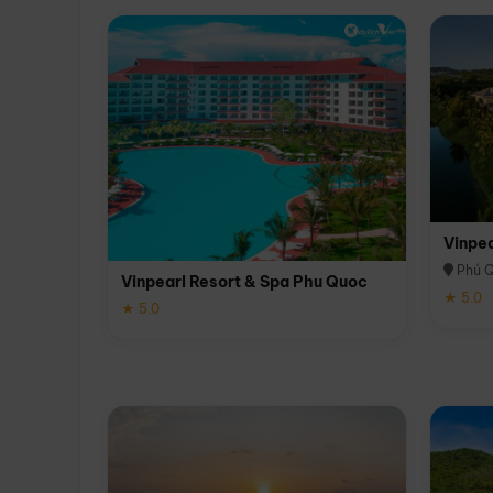
Vinpe
Phú 
Vinpearl Resort & Spa Phu Quoc
★ 5.0
★ 5.0