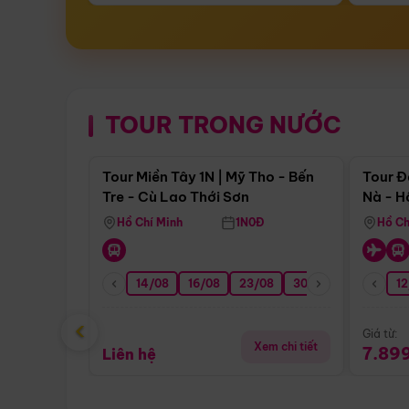
TOUR TRONG NƯỚC
Điểm nổi bật
Tour Miền Tây 1N | Mỹ Tho - Bến
Tour Đ
Tre - Cù Lao Thới Sơn
Nà - H
Nha
Hồ Chí Minh
1N0Đ
Hồ Ch
14/08
16/08
23/08
30/08
06/09
12
1
‹
Giá từ:
Xem chi tiết
7.89
Liên hệ