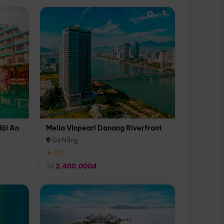
Hội An
Melia Vinpearl Danang Riverfront
Đà Nẵng
★ 5.0
Từ
2,400,000đ