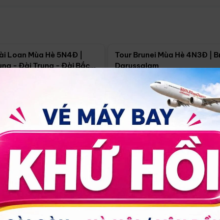
Điểm nổi bật
Điểm nổi
ài Loan Mùa Hè 5N4Đ |
Tour Brunei Mùa Hè 4N3Đ | B
ng - Đài Trung - Đài Bắc
Darussalam
j)
í Minh
5N4Đ
Hồ Chí Minh
4N3Đ
4/09
18/09
30/08
17/09
24/09
Giá từ:
Xem chi tiết
Xem chi 
90.000đ
14.499.000đ