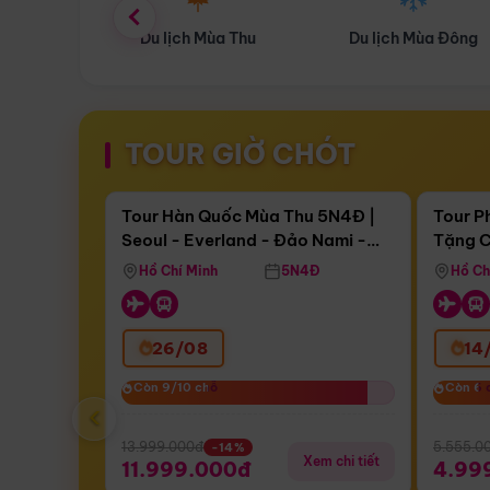
ùa Thu
Du lịch Mùa Đông
Combo Du lịch
TOUR GIỜ CHÓT
Điểm nổi bật
Còn
16 ngày 10:13:59
Còn
04 
Tour Hàn Quốc Mùa Thu 5N4Đ |
Tour P
Seoul - Everland - Đảo Nami -
Tặng C
Bay Sun Phuquoc Airways
Tặng C
Tháp Namsan (Bay Sun Phuquoc
Hôn - 
Hồ Chí Minh
5N4Đ
Hồ Ch
Airways)
26/08
14
Còn 9/10 chỗ
Còn 9/10 chỗ
Còn 6 
Còn 6 
‹
13.999.000đ
5.555.0
-14%
Xem chi tiết
11.999.000đ
4.99