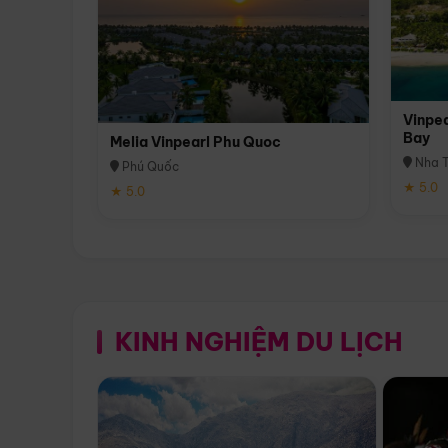
Vinpea
Bay
Melia Vinpearl Phu Quoc
Nha T
Phú Quốc
★ 5.0
★ 5.0
KINH NGHIỆM DU LỊCH