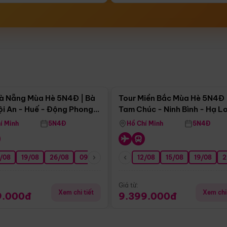
Điểm nổi bật
Điểm nổi
à Nẵng Mùa Hè 5N4Đ | Bà
Tour Miền Bắc Mùa Hè 5N4Đ 
ội An - Huế - Động Phong
Tam Chúc - Ninh Bình - Hạ L
í Minh
5N4Đ
Hồ Chí Minh
5N4Đ
/08
3/09
19/08
20/09
26/08
27/09
09/09
16/09
12/08
23/09
15/08
30/09
19/08
07/10
2
Giá từ:
Xem chi tiết
Xem chi 
9.000đ
9.399.000đ