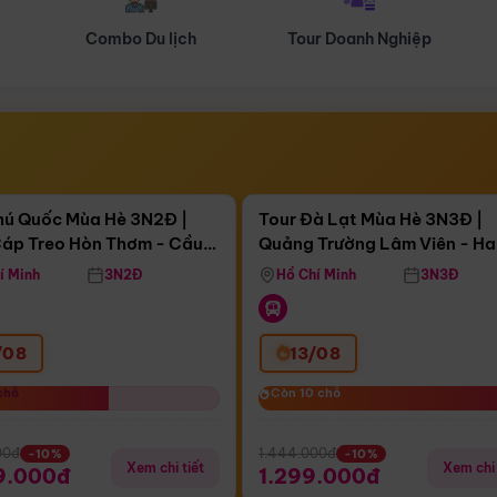
Tour Doanh Nghiệp
Du lịch Hành Hương
Điểm nổi bật
Điểm nổi
ngày 10:13:59
Còn
03 ngày 10:13:59
hú Quốc Mùa Hè 3N2Đ |
Tour Đà Lạt Mùa Hè 3N3Đ |
áp Treo Hòn Thơm - Cầu
Quảng Trường Lâm Viên - H
áp Treo Hòn Thơm
Công Viên Nước Aquatopia
Hill - Puppy Farm
í Minh
3N2Đ
Hồ Chí Minh
3N3Đ
/08
13/08
chỗ
chỗ
Còn 10 chỗ
Còn 10 chỗ
00đ
1.444.000đ
-10%
-10%
Xem chi tiết
Xem chi 
9.000đ
1.299.000đ