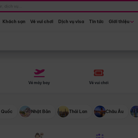
Điểm khởi hành
Tháng khở
Hồ Chí Minh
Bất kỳ 
Khách sạn
Vé vui chơi
Dịch vụ visa
Tin tức
Giới thiệu
Vé máy bay
Vé vui chơi
 Quốc
Nhật Bản
Thái Lan
Châu Âu