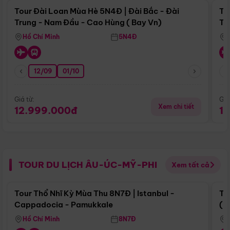
Tour Đài Loan Mùa Hè 5N4Đ | Đài Bắc - Đài
To
Trung - Nam Đầu - Cao Hùng ( Bay Vn)
Tr
Hồ Chí Minh
5N4Đ
12/09
01/10
Giá từ:
Giá
Xem chi tiết
12.999.000đ
1
TOUR DU LỊCH ÂU-ÚC-MỸ-PHI
Xem tất cả
Điểm nổi bật
Tour Thổ Nhĩ Kỳ Mùa Thu 8N7Đ | Istanbul -
To
Cappadocia - Pamukkale
(B
Hồ Chí Minh
8N7Đ