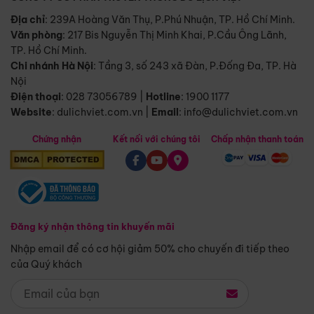
Địa chỉ
: 239A Hoàng Văn Thụ, P.Phú Nhuận, TP. Hồ Chí Minh.
Văn phòng
:
217 Bis Nguyễn Thị Minh Khai, P.Cầu Ông Lãnh,
TP. Hồ Chí Minh.
Chi nhánh Hà Nội
:
Tầng 3, số 243 xã Đàn, P.Đống Đa, TP. Hà
Nội
Điện thoại
:
028 73056789
|
Hotline
:
1900 1177
Website
:
dulichviet.com.vn
|
Email
:
info@dulichviet.com.vn
Chứng nhận
Kết nối với chúng tôi
Chấp nhận thanh toán
Đăng ký nhận thông tin khuyến mãi
Nhập email để có cơ hội giảm 50% cho chuyến đi tiếp theo
của Quý khách