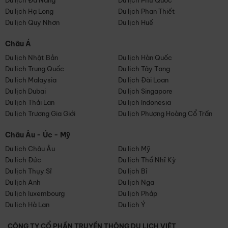
Du lịch Đà Nẵng
Du lịch Phú Quốc
Du lịch Hạ Long
Du lịch Phan Thiết
Du lịch Quy Nhơn
Du lịch Huế
Châu Á
Du lịch Nhật Bản
Du lịch Hàn Quốc
Du lịch Trung Quốc
Du lịch Tây Tạng
Du lịch Malaysia
Du lịch Đài Loan
Du lịch Dubai
Du lịch Singapore
Du lịch Thái Lan
Du lịch Indonesia
Du lịch Trương Gia Giới
Du lịch Phượng Hoàng Cổ Trấn
Châu Âu - Úc - Mỹ
Du lịch Châu Âu
Du lịch Mỹ
Du lịch Đức
Du lịch Thổ Nhĩ Kỳ
Du lịch Thụy Sĩ
Du lịch Bỉ
Du lịch Anh
Du lịch Nga
Du lịch luxembourg
Du lịch Pháp
Du lịch Hà Lan
Du lịch Ý
CÔNG TY CỔ PHẦN TRUYỀN THÔNG DU LỊCH VIỆT