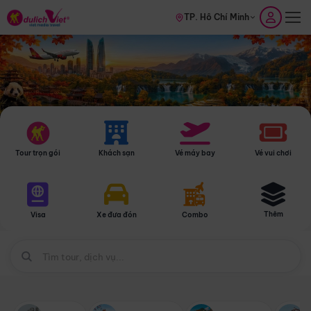
TP. Hồ Chí Minh
Tour trọn gói
Khách sạn
Vé máy bay
Vé vui chơi
Thêm
Visa
Xe đưa đón
Combo