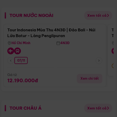
TOUR NƯỚC NGOÀI
Xem tất cả
Điểm nổi bật
Tour Indonesia Mùa Thu 4N3Đ | Đảo Bali - Núi
To
Lửa Batur - Làng Penglipuran
Tr
Hồ Chí Minh
4N3Đ
07/11
Giá từ:
Xem chi tiết
12.190.000đ
TOUR CHÂU Á
Xem tất cả
Điểm nổi bật