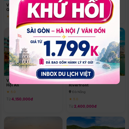
Quoc
Vinpearl Resort & Spa Phu
Phú Quốc
Quoc
★ 5.0
★ 5.0
Vinpearl Resort & Golf Nam
Melia Vinpearl Danang
Hội An
Riverfront
★ 5.0
Đà Nẵng
Từ
4,150,000đ
★ 5.0
Từ
2,400,000đ