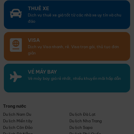
THUÊ XE
Dịch vụ thuê xe giá tốt từ các nhà xe uy tín và chu
đáo
VISA
Dịch vụ Visa nhanh, rẻ. Visa trọn gói, thủ tục đơn
giản
VÉ MÁY BAY
Vé máy bay giá rẻ nhất, nhiều khuyến mãi hấp dẫn
Trong nước
Du lịch Nam Du
Du lịch Đà Lạt
Du lịch Miền tây
Du lịch Nha Trang
Du lịch Côn Đảo
Du lịch Sapa