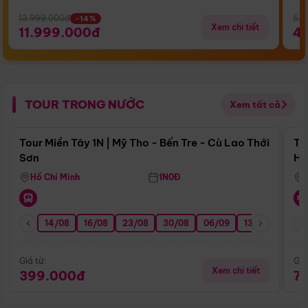
13.999.000đ
5.5
-14%
Xem chi tiết
11.999.000đ
4
TOUR TRONG NƯỚC
Xem tất cả
Điểm nổi bật
Tour Miền Tây 1N | Mỹ Tho - Bến Tre - Cù Lao Thới
To
Sơn
Hu
Hồ Chí Minh
1N0Đ
14/08
16/08
23/08
30/08
06/09
13/09
20/0
Giá từ:
Giá
Xem chi tiết
399.000đ
7