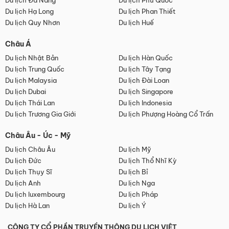
Du lịch Đà Nẵng
Du lịch Phú Quốc
Du lịch Hạ Long
Du lịch Phan Thiết
Du lịch Quy Nhơn
Du lịch Huế
Châu Á
Du lịch Nhật Bản
Du lịch Hàn Quốc
Du lịch Trung Quốc
Du lịch Tây Tạng
Du lịch Malaysia
Du lịch Đài Loan
Du lịch Dubai
Du lịch Singapore
Du lịch Thái Lan
Du lịch Indonesia
Du lịch Trương Gia Giới
Du lịch Phượng Hoàng Cổ Trấn
Châu Âu - Úc - Mỹ
Du lịch Châu Âu
Du lịch Mỹ
Du lịch Đức
Du lịch Thổ Nhĩ Kỳ
Du lịch Thụy Sĩ
Du lịch Bỉ
Du lịch Anh
Du lịch Nga
Du lịch luxembourg
Du lịch Pháp
Du lịch Hà Lan
Du lịch Ý
CÔNG TY CỔ PHẦN TRUYỀN THÔNG DU LỊCH VIỆT