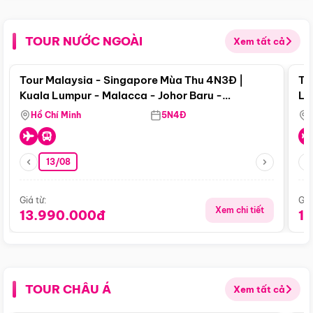
TOUR NƯỚC NGOÀI
Xem tất cả
Điểm nổi bật
Tour Malaysia - Singapore Mùa Thu 4N3Đ |
To
Kuala Lumpur - Malacca - Johor Baru -
Lử
Singapore
Hồ Chí Minh
5N4Đ
13/08
Giá từ:
Giá
Xem chi tiết
13.990.000đ
1
TOUR CHÂU Á
Xem tất cả
Điểm nổi bật