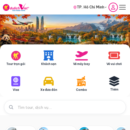
TP. Hồ Chí Minh
Tour trọn gói
Khách sạn
Vé máy bay
Vé vui chơi
Thêm
Visa
Xe đưa đón
Combo