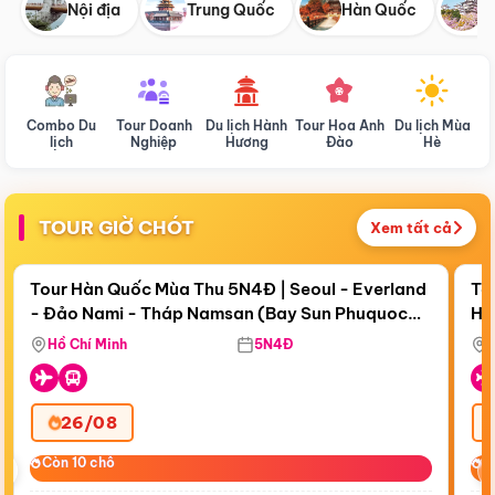
Nội địa
Trung Quốc
Hàn Quốc
N
Combo Du
Tour Doanh
Du lịch Hành
Tour Hoa Anh
Du lịch Mùa
D
lịch
Nghiệp
Hương
Đào
Hè
TOUR GIỜ CHÓT
Xem tất cả
Điểm nổi bật
Còn
18 ngày 01:29:38
Cò
Tour Hàn Quốc Mùa Thu 5N4Đ | Seoul - Everland
To
- Đảo Nami - Tháp Namsan (Bay Sun Phuquoc
Hò
Bay Sun Phuquoc Airways
Tặ
Airways)
Aq
Hồ Chí Minh
5N4Đ
26/08
‹
Còn 10 chỗ
Còn 10 chỗ
C
C