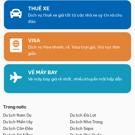
THUÊ XE
Dịch vụ thuê xe giá tốt từ các nhà xe uy tín và chu
đáo
VISA
Dịch vụ Visa nhanh, rẻ. Visa trọn gói, thủ tục đơn
giản
VÉ MÁY BAY
Vé máy bay giá rẻ nhất, nhiều khuyến mãi hấp dẫn
Trong nước
Du lịch Nam Du
Du lịch Đà Lạt
Du lịch Miền tây
Du lịch Nha Trang
Du lịch Côn Đảo
Du lịch Sapa