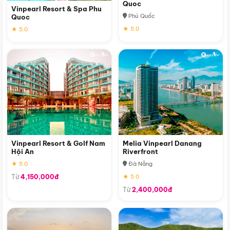
Quoc
Vinpearl Resort & Spa Phu
Phú Quốc
Quoc
★ 5.0
★ 5.0
Vinpearl Resort & Golf Nam
Melia Vinpearl Danang
Hội An
Riverfront
★ 5.0
Đà Nẵng
Từ
4,150,000đ
★ 5.0
Từ
2,400,000đ