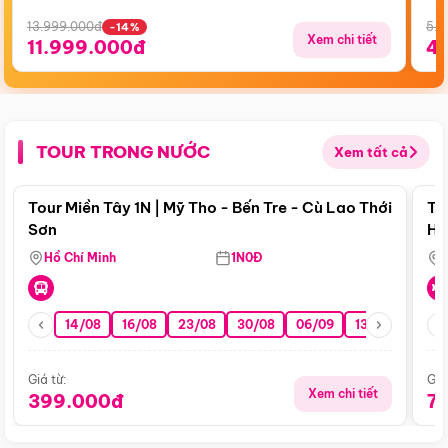
13.999.000đ
5.5
-14%
Xem chi tiết
11.999.000đ
4
TOUR TRONG NƯỚC
Xem tất cả
Điểm nổi bật
Tour Miền Tây 1N | Mỹ Tho - Bến Tre - Cù Lao Thới
To
Sơn
Hu
Hồ Chí Minh
1N0Đ
14/08
16/08
23/08
30/08
06/09
13/09
20/0
Giá từ:
Giá
Xem chi tiết
399.000đ
7