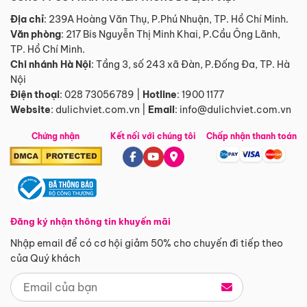
Địa chỉ
: 239A Hoàng Văn Thụ, P.Phú Nhuận, TP. Hồ Chí Minh.
Văn phòng
:
217 Bis Nguyễn Thị Minh Khai, P.Cầu Ông Lãnh,
TP. Hồ Chí Minh.
Chi nhánh Hà Nội
:
Tầng 3, số 243 xã Đàn, P.Đống Đa, TP. Hà
Nội
Điện thoại
:
028 73056789
|
Hotline
:
1900 1177
Website
:
dulichviet.com.vn
|
Email
:
info@dulichviet.com.vn
Chứng nhận
Kết nối với chúng tôi
Chấp nhận thanh toán
Đăng ký nhận thông tin khuyến mãi
Nhập email để có cơ hội giảm 50% cho chuyến đi tiếp theo
của Quý khách