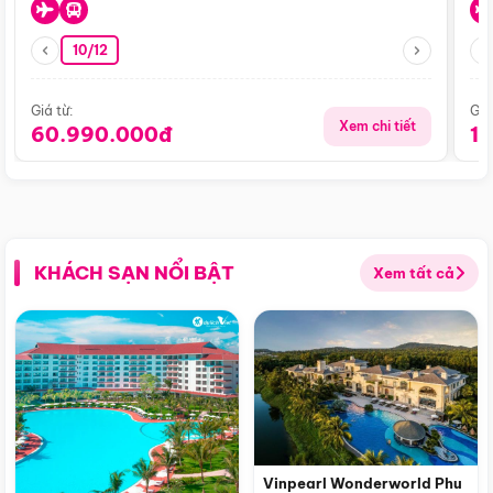
10/12
Giá từ:
Giá
Xem chi tiết
60.990.000đ
1
KHÁCH SẠN NỔI BẬT
Xem tất cả
Vinpearl Wonderworld Phu