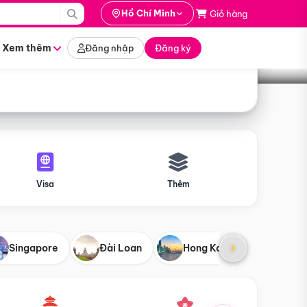
i hành
Hồ Chí Minh
Giỏ hàng
Tìm tour
tháng nào
Xem thêm
Đăng nhập
Đăng ký
Visa
Thêm
Singapore
Đài Loan
Hong Kong
Mỹ