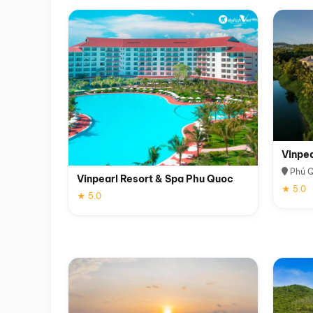
Vinpe
Phú 
Vinpearl Resort & Spa Phu Quoc
★ 5.0
★ 5.0