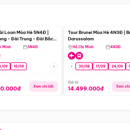
Điểm nổi bật
Điểm nổi
ài Loan Mùa Hè 5N4Đ |
Tour Brunei Mùa Hè 4N3Đ | B
ng - Đài Trung - Đài Bắc
Darussalam
j)
í Minh
5N4Đ
Hồ Chí Minh
4N3Đ
4/09
18/09
30/08
17/09
24/09
Giá từ:
Xem chi tiết
Xem chi 
90.000đ
14.499.000đ