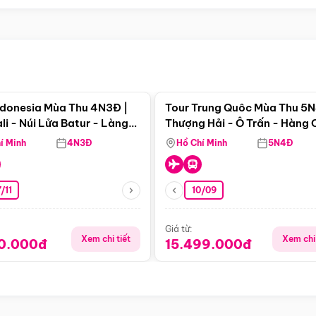
Điểm nổi bật
Điểm nổi
ndonesia Mùa Thu 4N3Đ |
Tour Trung Quôc Mùa Thu 5N
li - Núi Lửa Batur - Làng
Thượng Hải - Ô Trấn - Hàng
puran
(Tour Không Shopping)
í Minh
4N3Đ
Hồ Chí Minh
5N4Đ
/11
10/09
Giá từ:
Xem chi tiết
Xem chi 
90.000đ
15.499.000đ