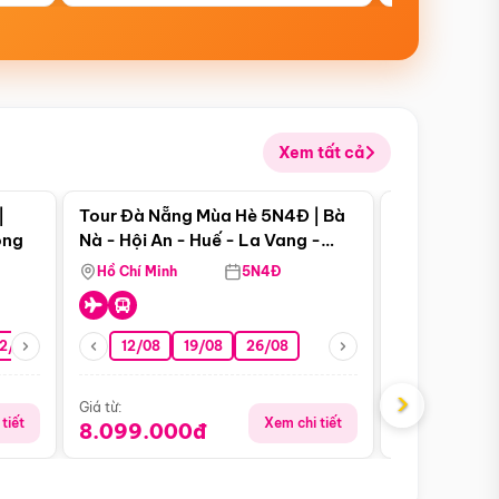
Xem tất cả
 bật
Điểm nổi bật
|
Tour Đà Nẵng Mùa Hè 5N4Đ | Bà
Tour Đà Nẵn
ong
Nà - Hội An - Huế - La Vang -
Nà - Hội An
Động Thiên Đường
Nha
Hồ Chí Minh
5N4Đ
Hồ Chí Minh
2/08
26/08
05/09
12/08
19/08
09/09
26/08
12/09
13/08
›
Giá từ:
Giá từ:
tiết
Xem chi tiết
8.099.000đ
6.899.00