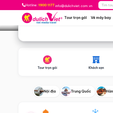
Bạn muốn đi đâu?
*
Hotline:
1900 1177
info@dulichviet.com.vn
Tour trọn gói
Vé máy bay
Tour trọn gói
Khách sạn
Nội địa
Trung Quốc
Hàn