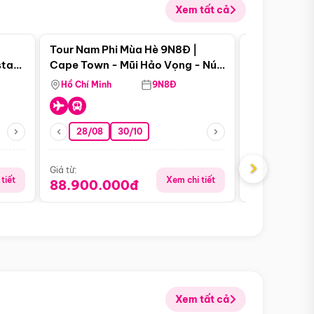
Xem tất cả
 bật
Điểm nổi bật
Tour Nam Phi Mùa Hè 9N8Đ |
Tour Mỹ Mùa
star
Cape Town - Mũi Hảo Vọng - Núi
Hoa Kỳ - Me
Bàn - Johannesburg - Pretoria -
Hồ Chí Minh
9N8Đ
Hồ Chí Minh
Safari - Lodge
28/08
30/10
29/08
›
Giá từ:
Giá từ:
tiết
Xem chi tiết
88.900.000đ
59.900.
Xem tất cả