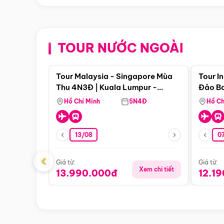
TOUR NƯỚC NGOÀI
Điểm nổi bật
Tour Malaysia - Singapore Mùa
Tour I
Thu 4N3Đ | Kuala Lumpur -
Đảo Ba
Malacca - Johor Baru -
Pengli
Hồ Chí Minh
5N4Đ
Hồ Ch
Singapore
13/08
07
‹
Giá từ:
Giá từ:
Xem chi tiết
13.990.000đ
12.1