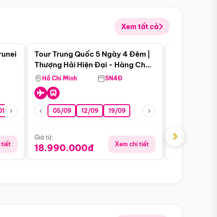
Xem tất cả
 bật
Điểm nổi bật
runei
Tour Trung Quốc 5 Ngày 4 Đêm |
Tour Trung 
Tour Hè
Thượng Hải Hiện Đại - Hàng Châu
Ân Thi - Trư
Nên Thơ - Ô Trấn Cổ Kính
Hồ Chí Minh
5N4Đ
Hồ Chí Minh
01/10
15/10
29/10
05/09
12/09
19/09
16/08
›
Giá từ:
Giá từ:
tiết
Xem chi tiết
18.990.000đ
16.990.0