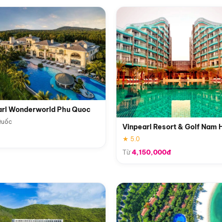
arl Wonderworld Phu Quoc
Quốc
Vinpearl Resort & Golf Nam 
★ 5.0
Từ
4,150,000đ