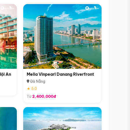
Hội An
Melia Vinpearl Danang Riverfront
Đà Nẵng
★ 5.0
Từ
2,400,000đ