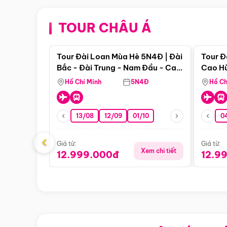
TOUR CHÂU Á
Điểm nổi bật
Tour Đài Loan Mùa Hè 5N4Đ | Đài
Tour Đ
Bắc - Đài Trung - Nam Đầu - Cao
Cao Hù
Hùng ( Bay Vn)
(Bay V
Hồ Chí Minh
5N4Đ
Hồ Ch
13/08
12/09
01/10
0
‹
Giá từ:
Giá từ:
Xem chi tiết
12.999.000đ
12.9