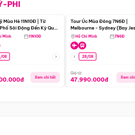
Ỹ-PHI
Điểm nổi bật
Điểm nổi
ỹ Mùa Hè 11N10Đ | Từ
Tour Úc Mùa Đông 7N6Đ |
Phố Sôi Động Đến Kỳ Quan
Melbourne - Sydney (Bay Je
Nhiên Mỹ
Airways)
í Minh
11N10Đ
Hồ Chí Minh
7N6Đ
4/08
28/08
Giá từ:
Xem chi tiết
Xem chi 
900.000đ
47.990.000đ