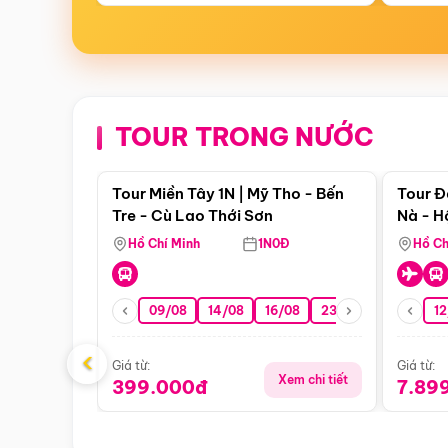
TOUR TRONG NƯỚC
Điểm nổi bật
Tour Miền Tây 1N | Mỹ Tho - Bến
Tour Đ
Tre - Cù Lao Thới Sơn
Nà - H
Nha
Hồ Chí Minh
1N0Đ
Hồ Ch
09/08
14/08
16/08
23/08
30/08
12
0
‹
Giá từ:
Giá từ:
Xem chi tiết
399.000đ
7.89