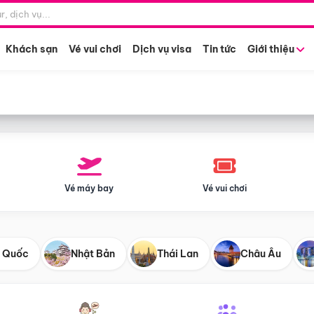
Điểm khởi hành
Tháng khở
Hồ Chí Minh
Bất kỳ 
Khách sạn
Vé vui chơi
Dịch vụ visa
Tin tức
Giới thiệu
Vé máy bay
Vé vui chơi
 Quốc
Nhật Bản
Thái Lan
Châu Âu