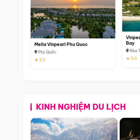
Vinpea
Bay
Melia Vinpearl Phu Quoc
Nha T
Phú Quốc
★ 5.0
★ 5.0
KINH NGHIỆM DU LỊCH