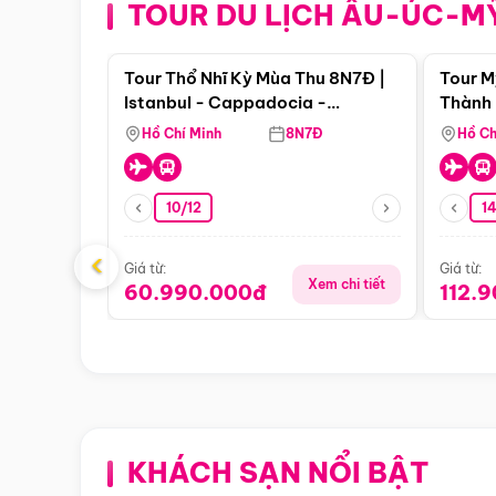
TOUR DU LỊCH ÂU-ÚC-M
Điểm nổi bật
Tour Thổ Nhĩ Kỳ Mùa Thu 8N7Đ |
Tour M
Istanbul - Cappadocia -
Thành 
Pamukkale
Thiên 
Hồ Chí Minh
8N7Đ
Hồ Ch
10/12
1
‹
Giá từ:
Giá từ:
Xem chi tiết
60.990.000đ
112.
KHÁCH SẠN NỔI BẬT