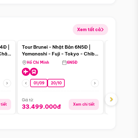
Xem tất cả
 bật
Điểm nổi bật
4Đ |
Tour Brunei - Nhật Bản 6N5Đ |
Tour Campu
 Châu
Yamanashi - Fuji - Tokyo - Chiba
Siem Reap -
- Freeday
Hồ Chí Minh
6N5Đ
Hồ Chí Minh
01/09
20/10
13/08
›
Giá từ:
Giá từ:
tiết
Xem chi tiết
33.499.000đ
5.650.00