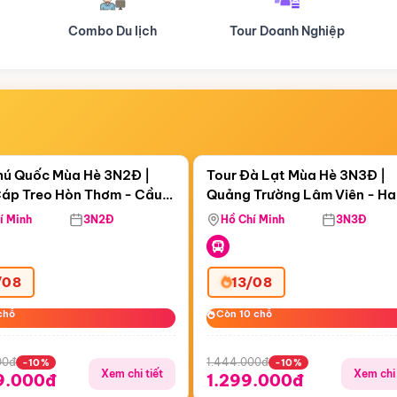
Tour Doanh Nghiệp
Du lịch Hành Hương
Điểm nổi bật
Điểm nổi
ngày 07:03:09
Còn
05 ngày 07:03:09
hú Quốc Mùa Hè 3N2Đ |
Tour Đà Lạt Mùa Hè 3N3Đ |
áp Treo Hòn Thơm - Cầu
Quảng Trường Lâm Viên - H
áp Treo Hòn Thơm
Công Viên Nước Aquatopia
Hill - Puppy Farm
í Minh
3N2Đ
Hồ Chí Minh
3N3Đ
/08
13/08
chỗ
chỗ
Còn 10 chỗ
Còn 10 chỗ
00đ
1.444.000đ
-10%
-10%
Xem chi tiết
Xem chi 
9.000đ
1.299.000đ