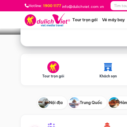
Bạn muốn đi đâu?
*
Hotline:
1900 1177
info@dulichviet.com.vn
Tour trọn gói
Vé máy bay
Tour trọn gói
Khách sạn
Nội địa
Trung Quốc
Hàn