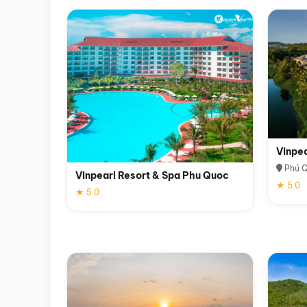
Vinpe
Phú 
Vinpearl Resort & Spa Phu Quoc
★ 5.0
★ 5.0