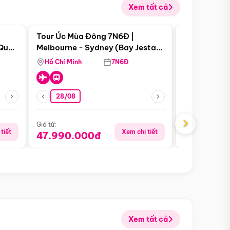
Xem tất cả
 bật
Điểm nổi bật
Tour Úc Mùa Đông 7N6Đ |
Tour Nam Ph
 Quan
Melbourne - Sydney (Bay Jestar
Cape Town -
Airways)
Bàn - Johan
Hồ Chí Minh
7N6Đ
Hồ Chí Minh
Safari - Lo
28/08
28/08
›
Giá từ:
Giá từ:
tiết
Xem chi tiết
47.990.000đ
88.900.0
Xem tất cả