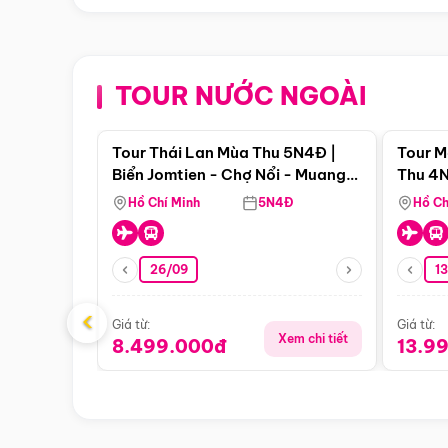
TOUR NƯỚC NGOÀI
Điểm nổi bật
Tour Thái Lan Mùa Thu 5N4Đ |
Tour M
Biển Jomtien - Chợ Nổi - Muang
Thu 4N
Boran - Suanthai
Malacc
Hồ Chí Minh
5N4Đ
Hồ Ch
Singa
26/09
1
‹
Giá từ:
Giá từ:
Xem chi tiết
8.499.000đ
13.9