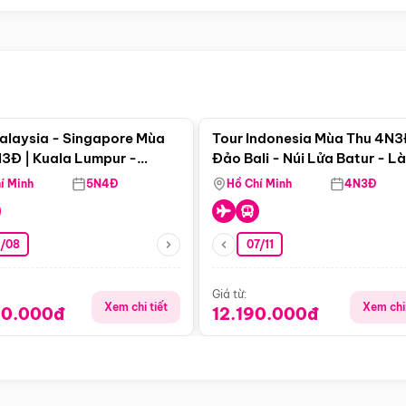
Điểm nổi bật
Điểm nổi
alaysia - Singapore Mùa
Tour Indonesia Mùa Thu 4N3
3Đ | Kuala Lumpur -
Đảo Bali - Núi Lửa Batur - L
a - Johor Baru -
Penglipuran
í Minh
5N4Đ
Hồ Chí Minh
4N3Đ
pore
3/08
07/11
Giá từ:
Xem chi tiết
Xem chi 
90.000đ
12.190.000đ