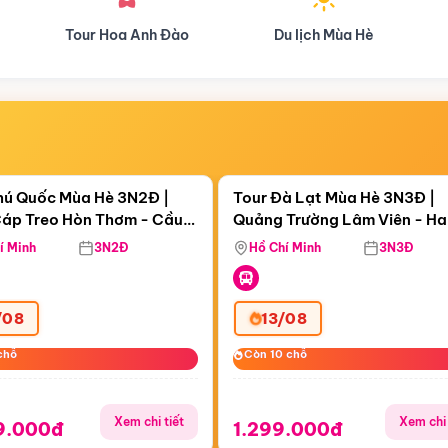
Du lịch Mùa Hè
Du lịch Mùa Thu
Điểm nổi bật
Điểm nổi
ngày 08:34:17
Còn
06 ngày 08:34:17
hú Quốc Mùa Hè 3N2Đ |
Tour Đà Lạt Mùa Hè 3N3Đ |
áp Treo Hòn Thơm - Cầu
Quảng Trường Lâm Viên - H
áp Treo Hòn Thơm
Công Viên Nước Aquatopia
Hill - Puppy Farm
í Minh
3N2Đ
Hồ Chí Minh
3N3Đ
/08
13/08
chỗ
chỗ
Còn 10 chỗ
Còn 10 chỗ
Xem chi tiết
Xem chi 
9.000đ
1.299.000đ