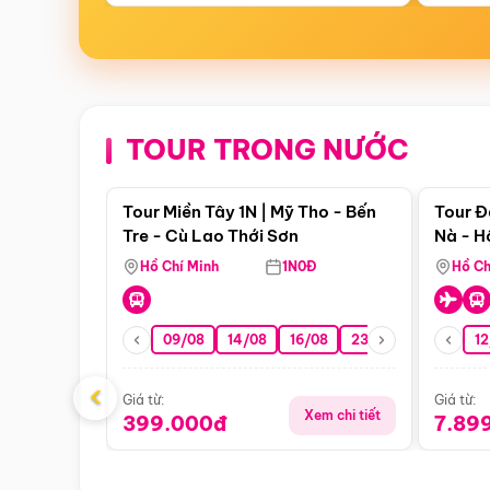
TOUR TRONG NƯỚC
Điểm nổi bật
Tour Miền Tây 1N | Mỹ Tho - Bến
Tour Đ
Tre - Cù Lao Thới Sơn
Nà - H
Nha
Hồ Chí Minh
1N0Đ
Hồ Ch
09/08
14/08
16/08
23/08
30/08
12
0
‹
Giá từ:
Giá từ:
Xem chi tiết
399.000đ
7.89