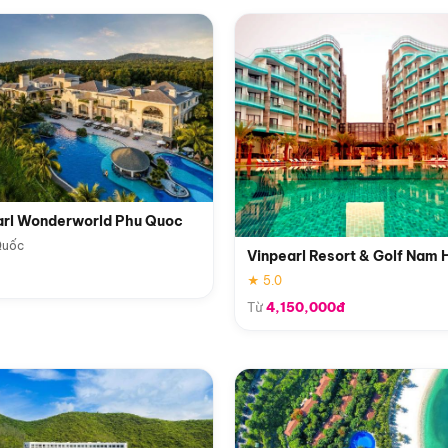
arl Wonderworld Phu Quoc
Quốc
Vinpearl Resort & Golf Nam 
★ 5.0
Từ
4,150,000đ