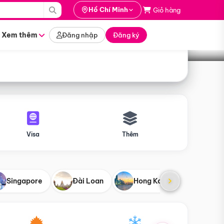
i hành
Hồ Chí Minh
Giỏ hàng
Tìm tour
tháng nào
Xem thêm
Đăng nhập
Đăng ký
Visa
Thêm
Singapore
Đài Loan
Hong Kong
Mỹ