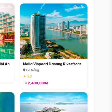
Hội An
Melia Vinpearl Danang Riverfront
Đà Nẵng
★ 5.0
Từ
2,400,000đ