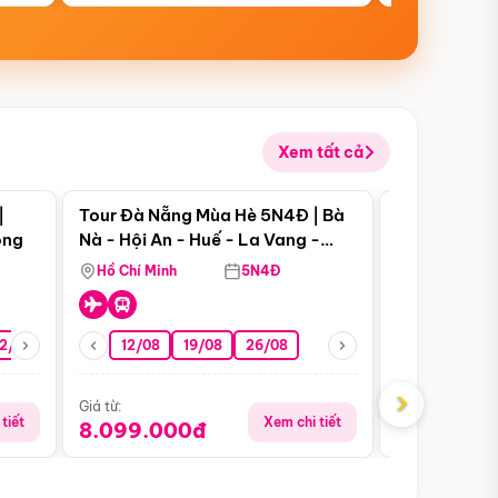
Xem tất cả
 bật
Điểm nổi bật
|
Tour Đà Nẵng Mùa Hè 5N4Đ | Bà
Tour Đà Nẵn
ong
Nà - Hội An - Huế - La Vang -
Nà - Hội An
Động Thiên Đường
Nha
Hồ Chí Minh
5N4Đ
Hồ Chí Minh
2/08
26/08
05/09
12/08
19/08
09/09
26/08
12/09
13/08
›
Giá từ:
Giá từ:
tiết
Xem chi tiết
8.099.000đ
6.899.00