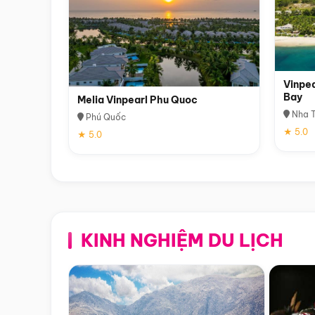
Vinpea
Bay
Melia Vinpearl Phu Quoc
Nha T
Phú Quốc
★ 5.0
★ 5.0
KINH NGHIỆM DU LỊCH