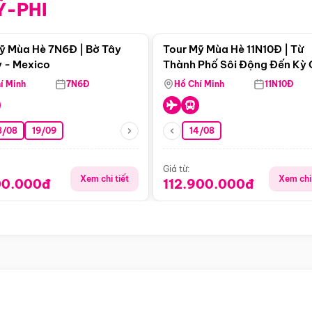
Ỹ-PHI
Điểm nổi bật
Điểm nổi
ỹ Mùa Hè 7N6Đ | Bờ Tây
Tour Mỹ Mùa Hè 11N10Đ | Từ
 - Mexico
Thành Phố Sôi Động Đến Kỳ
Thiên Nhiên Mỹ
í Minh
7N6Đ
Hồ Chí Minh
11N10Đ
8/08
19/09
14/08
Giá từ:
Xem chi tiết
Xem chi 
00.000đ
112.900.000đ