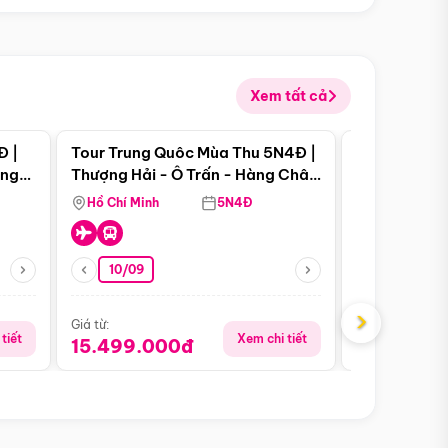
Xem tất cả
 bật
Điểm nổi bật
Đ |
Tour Trung Quôc Mùa Thu 5N4Đ |
Tour Trung
àng
Thượng Hải - Ô Trấn - Hàng Châu
| Thành Đô 
(Tour Không Shopping)
Viên Gấu Tr
Hồ Chí Minh
5N4Đ
Hồ Chí Minh
10/09
06/08
›
Giá từ:
Giá từ:
tiết
Xem chi tiết
15.499.000đ
18.990.0