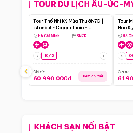
TOUR DU LỊCH ÂU-ÚC-M
Điểm nổi bật
Tour Thổ Nhĩ Kỳ Mùa Thu 8N7Đ |
Tour M
Istanbul - Cappadocia -
Hoa Kỳ
Pamukkale
Hồ Chí Minh
8N7Đ
Hồ Ch
10/12
0
‹
Giá từ:
Giá từ:
Xem chi tiết
60.990.000đ
61.9
KHÁCH SẠN NỔI BẬT