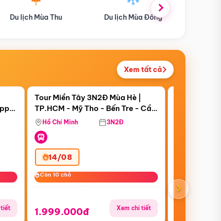
Du lịch Mùa Đông
Combo Du lịch
Tour 
Xem tất cả
 bật
Điểm nổi bật
Còn
07 ngày 08:34:17
Còn
20 ngày 08
Tour Miền Tây 3N2Đ Mùa Hè |
Tour Trung 
appy
TP.HCM - Mỹ Tho - Bến Tre - Cần
Thượng Hải 
Thơ - Sóc Trăng - Bạc Liêu - Cà
Trấn (Bay Vi
Hồ Chí Minh
3N2Đ
Hồ Chí Minh
Mau
14/08
27/08
Còn 10 chỗ
Còn 10 chỗ
Còn 7/10 chỗ
Còn 7/10 chỗ
›
tiết
Xem chi tiết
1.999.000đ
16.999.0