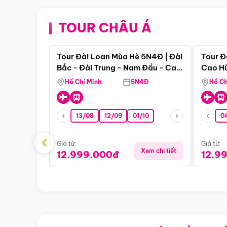
TOUR CHÂU Á
Điểm nổi bật
Tour Đài Loan Mùa Hè 5N4Đ | Đài
Tour Đ
Bắc - Đài Trung - Nam Đầu - Cao
Cao Hù
Hùng ( Bay Vn)
(Bay V
Hồ Chí Minh
5N4Đ
Hồ Ch
13/08
12/09
01/10
0
‹
Giá từ:
Giá từ:
Xem chi tiết
12.999.000đ
12.9