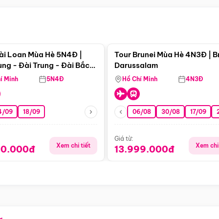
Điểm nổi bật
Điểm nổi
ài Loan Mùa Hè 5N4Đ |
Tour Brunei Mùa Hè 4N3Đ | B
ng - Đài Trung - Đài Bắc
Darussalam
j)
í Minh
5N4Đ
Hồ Chí Minh
4N3Đ
4/09
18/09
06/08
30/08
17/09
Giá từ:
Xem chi tiết
Xem chi 
90.000đ
13.999.000đ