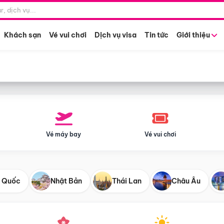
Điểm khởi hành
Tháng khở
Hồ Chí Minh
Bất kỳ 
Khách sạn
Vé vui chơi
Dịch vụ visa
Tin tức
Giới thiệu
Vé máy bay
Vé vui chơi
 Quốc
Nhật Bản
Thái Lan
Châu Âu