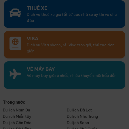
THUÊ XE
Dịch vụ thuê xe giá tốt từ các nhà xe uy tín và chu
đáo
VISA
Dịch vụ Visa nhanh, rẻ. Visa trọn gói, thủ tục đơn
giản
VÉ MÁY BAY
Vé máy bay giá rẻ nhất, nhiều khuyến mãi hấp dẫn
Trong nước
Du lịch Nam Du
Du lịch Đà Lạt
Du lịch Miền tây
Du lịch Nha Trang
Du lịch Côn Đảo
Du lịch Sapa