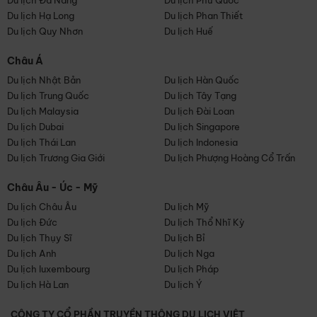
Du lịch Đà Nẵng
Du lịch Phú Quốc
Du lịch Hạ Long
Du lịch Phan Thiết
Du lịch Quy Nhơn
Du lịch Huế
Châu Á
Du lịch Nhật Bản
Du lịch Hàn Quốc
Du lịch Trung Quốc
Du lịch Tây Tạng
Du lịch Malaysia
Du lịch Đài Loan
Du lịch Dubai
Du lịch Singapore
Du lịch Thái Lan
Du lịch Indonesia
Du lịch Trương Gia Giới
Du lịch Phượng Hoàng Cổ Trấn
Châu Âu - Úc - Mỹ
Du lịch Châu Âu
Du lịch Mỹ
Du lịch Đức
Du lịch Thổ Nhĩ Kỳ
Du lịch Thụy Sĩ
Du lịch Bỉ
Du lịch Anh
Du lịch Nga
Du lịch luxembourg
Du lịch Pháp
Du lịch Hà Lan
Du lịch Ý
CÔNG TY CỔ PHẦN TRUYỀN THÔNG DU LỊCH VIỆT