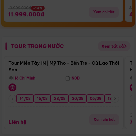
13.999.000đ
5.5
-14%
Xem chi tiết
11.999.000đ
4
TOUR TRONG NƯỚC
Xem tất cả
Điểm nổi bật
Tour Miền Tây 1N | Mỹ Tho - Bến Tre - Cù Lao Thới
To
Sơn
Hu
Hồ Chí Minh
1N0Đ
14/08
16/08
23/08
30/08
06/09
13/09
20/0
Giá
Xem chi tiết
7
Liên hệ