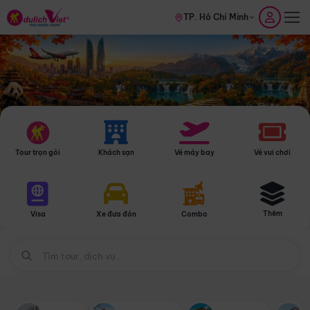
TP. Hồ Chí Minh
Tour trọn gói
Khách sạn
Vé máy bay
Vé vui chơi
Thêm
Visa
Xe đưa đón
Combo