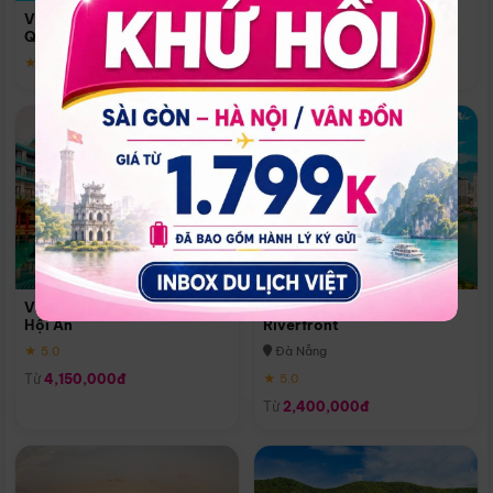
Quoc
Vinpearl Resort & Spa Phu
Phú Quốc
Quoc
★ 5.0
★ 5.0
Vinpearl Resort & Golf Nam
Melia Vinpearl Danang
Hội An
Riverfront
★ 5.0
Đà Nẵng
Từ
4,150,000đ
★ 5.0
Từ
2,400,000đ