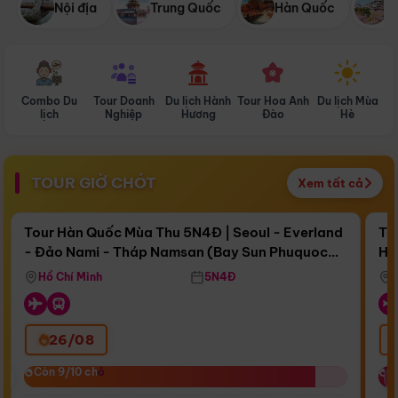
Nội địa
Trung Quốc
Hàn Quốc
N
Combo Du
Tour Doanh
Du lịch Hành
Tour Hoa Anh
Du lịch Mùa
D
lịch
Nghiệp
Hương
Đào
Hè
TOUR GIỜ CHÓT
Xem tất cả
Điểm nổi bật
Còn
17 ngày 09:48:53
Cò
Tour Hàn Quốc Mùa Thu 5N4Đ | Seoul - Everland
To
- Đảo Nami - Tháp Namsan (Bay Sun Phuquoc
Hò
Bay Sun Phuquoc Airways
Tặ
Airways)
Aq
Hồ Chí Minh
5N4Đ
26/08
‹
Còn 9/10 chỗ
Còn 9/10 chỗ
C
C