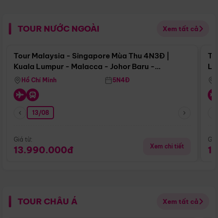
TOUR NƯỚC NGOÀI
Xem tất cả
Điểm nổi bật
Tour Malaysia - Singapore Mùa Thu 4N3Đ |
To
Kuala Lumpur - Malacca - Johor Baru -
Lử
Singapore
Hồ Chí Minh
5N4Đ
13/08
Giá từ:
Giá
Xem chi tiết
13.990.000đ
1
TOUR CHÂU Á
Xem tất cả
Điểm nổi bật