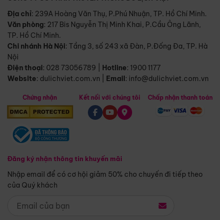
Địa chỉ
: 239A Hoàng Văn Thụ, P.Phú Nhuận, TP. Hồ Chí Minh.
Văn phòng
:
217 Bis Nguyễn Thị Minh Khai, P.Cầu Ông Lãnh,
TP. Hồ Chí Minh.
Chi nhánh Hà Nội
:
Tầng 3, số 243 xã Đàn, P.Đống Đa, TP. Hà
Nội
Điện thoại
:
028 73056789
|
Hotline
:
1900 1177
Website
:
dulichviet.com.vn
|
Email
:
info@dulichviet.com.vn
Chứng nhận
Kết nối với chúng tôi
Chấp nhận thanh toán
Đăng ký nhận thông tin khuyến mãi
Nhập email để có cơ hội giảm 50% cho chuyến đi tiếp theo
của Quý khách