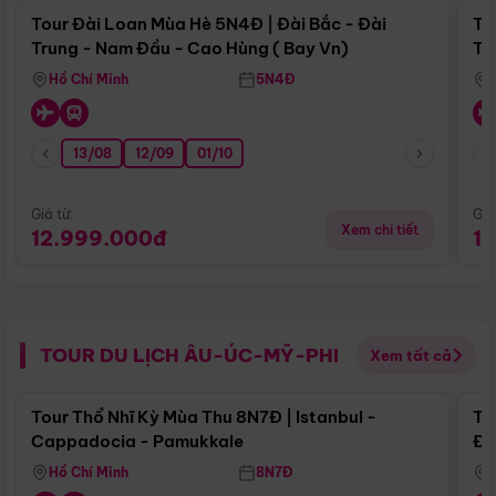
Tour Đài Loan Mùa Hè 5N4Đ | Đài Bắc - Đài
To
Trung - Nam Đầu - Cao Hùng ( Bay Vn)
Tr
Hồ Chí Minh
5N4Đ
13/08
12/09
01/10
Giá từ:
Giá
Xem chi tiết
12.999.000đ
1
TOUR DU LỊCH ÂU-ÚC-MỸ-PHI
Xem tất cả
Điểm nổi bật
Tour Thổ Nhĩ Kỳ Mùa Thu 8N7Đ | Istanbul -
To
Cappadocia - Pamukkale
Đế
Hồ Chí Minh
8N7Đ