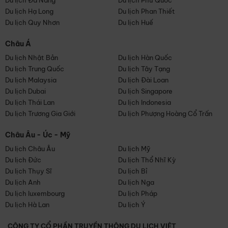
Du lịch Đà Nẵng
Du lịch Phú Quốc
Du lịch Hạ Long
Du lịch Phan Thiết
Du lịch Quy Nhơn
Du lịch Huế
Châu Á
Du lịch Nhật Bản
Du lịch Hàn Quốc
Du lịch Trung Quốc
Du lịch Tây Tạng
Du lịch Malaysia
Du lịch Đài Loan
Du lịch Dubai
Du lịch Singapore
Du lịch Thái Lan
Du lịch Indonesia
Du lịch Trương Gia Giới
Du lịch Phượng Hoàng Cổ Trấn
Châu Âu - Úc - Mỹ
Du lịch Châu Âu
Du lịch Mỹ
Du lịch Đức
Du lịch Thổ Nhĩ Kỳ
Du lịch Thụy Sĩ
Du lịch Bỉ
Du lịch Anh
Du lịch Nga
Du lịch luxembourg
Du lịch Pháp
Du lịch Hà Lan
Du lịch Ý
CÔNG TY CỔ PHẦN TRUYỀN THÔNG DU LỊCH VIỆT