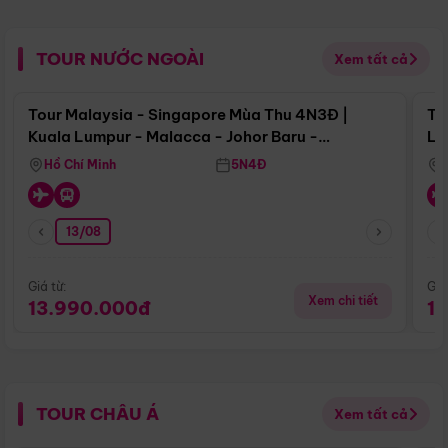
TOUR NƯỚC NGOÀI
Xem tất cả
Điểm nổi bật
Tour Malaysia - Singapore Mùa Thu 4N3Đ |
To
Kuala Lumpur - Malacca - Johor Baru -
Lử
Singapore
Hồ Chí Minh
5N4Đ
13/08
Giá từ:
Giá
Xem chi tiết
13.990.000đ
1
TOUR CHÂU Á
Xem tất cả
Điểm nổi bật