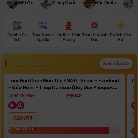
Nội địa
Trung Quốc
Hàn Quốc
N
Combo Du
Tour Doanh
Du lịch Hành
Tour Hoa Anh
Du lịch Mùa
D
lịch
Nghiệp
Hương
Đào
Hè
TOUR GIỜ CHÓT
Xem tất cả
Điểm nổi bật
Còn
17 ngày 11:26:39
Cò
Tour Hàn Quốc Mùa Thu 5N4Đ | Seoul - Everland
To
- Đảo Nami - Tháp Namsan (Bay Sun Phuquoc
Hò
Bay Sun Phuquoc Airways
Tặ
Airways)
Aq
Hồ Chí Minh
5N4Đ
26/08
‹
Còn 9/10 chỗ
Còn 9/10 chỗ
C
C