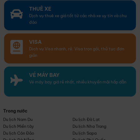
THUÊ XE
Dịch vụ thuê xe giá tốt từ các nhà xe uy tín và chu
đáo
VISA
Dịch vụ Visa nhanh, rẻ. Visa trọn gói, thủ tục đơn
giản
VÉ MÁY BAY
Vé máy bay giá rẻ nhất, nhiều khuyến mãi hấp dẫn
Trong nước
Du lịch Nam Du
Du lịch Đà Lạt
Du lịch Miền tây
Du lịch Nha Trang
Du lịch Côn Đảo
Du lịch Sapa