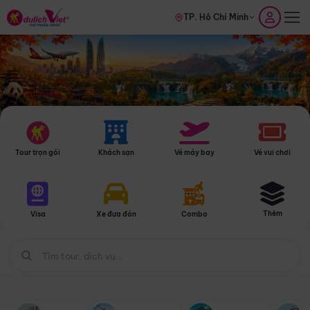
TP. Hồ Chí Minh
Tour trọn gói
Khách sạn
Vé máy bay
Vé vui chơi
Thêm
Visa
Xe đưa đón
Combo