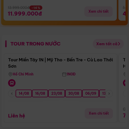
13.999.000đ
5.5
-14%
Xem chi tiết
11.999.000đ
4
TOUR TRONG NƯỚC
Xem tất cả
Điểm nổi bật
Tour Miền Tây 1N | Mỹ Tho - Bến Tre - Cù Lao Thới
To
Sơn
Hu
Hồ Chí Minh
1N0Đ
14/08
16/08
23/08
30/08
06/09
13/09
20/0
Giá
Xem chi tiết
7
Liên hệ