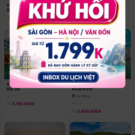
Quoc
Vinpearl Resort & Spa Phu
Phú Quốc
Quoc
★ 5.0
★ 5.0
Vinpearl Resort & Golf Nam
Melia Vinpearl Danang
Hội An
Riverfront
★ 5.0
Đà Nẵng
Từ
4,150,000đ
★ 5.0
Từ
2,400,000đ