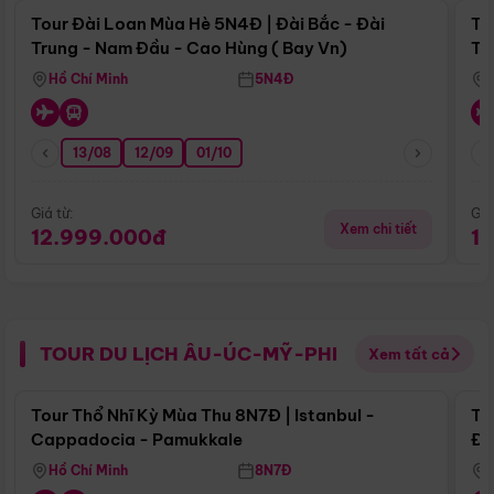
Tour Đài Loan Mùa Hè 5N4Đ | Đài Bắc - Đài
To
Trung - Nam Đầu - Cao Hùng ( Bay Vn)
Tr
Hồ Chí Minh
5N4Đ
13/08
12/09
01/10
Giá từ:
Giá
Xem chi tiết
12.999.000đ
1
TOUR DU LỊCH ÂU-ÚC-MỸ-PHI
Xem tất cả
Điểm nổi bật
Tour Thổ Nhĩ Kỳ Mùa Thu 8N7Đ | Istanbul -
To
Cappadocia - Pamukkale
Đế
Hồ Chí Minh
8N7Đ