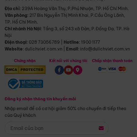
Địa chỉ
: 239A Hoàng Văn Thụ, P.Phú Nhuận, TP. Hồ Chí Minh.
Văn phòng
:
217 Bis Nguyễn Thị Minh Khai, P.Cầu Ông Lãnh,
TP. Hồ Chí Minh.
Chi nhánh Hà Nội
:
Tầng 3, số 243 xã Đàn, P.Đống Đa, TP. Hà
Nội
Điện thoại
:
028 73056789
|
Hotline
:
1900 1177
Website
:
dulichviet.com.vn
|
Email
:
info@dulichviet.com.vn
Chứng nhận
Kết nối với chúng tôi
Chấp nhận thanh toán
Đăng ký nhận thông tin khuyến mãi
Nhập email để có cơ hội giảm 50% cho chuyến đi tiếp theo
của Quý khách