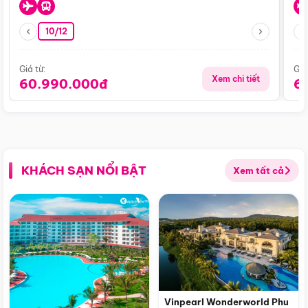
10/12
Giá từ:
Giá
Xem chi tiết
60.990.000đ
6
KHÁCH SẠN NỔI BẬT
Xem tất cả
Vinpearl Wonderworld Phu