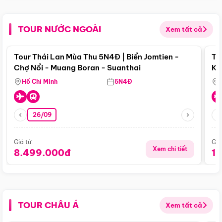
TOUR NƯỚC NGOÀI
Xem tất cả
Điểm nổi bật
Tour Thái Lan Mùa Thu 5N4Đ | Biển Jomtien -
To
Chợ Nổi - Muang Boran - Suanthai
Ku
Si
Hồ Chí Minh
5N4Đ
26/09
Giá từ:
Giá
Xem chi tiết
8.499.000đ
1
TOUR CHÂU Á
Xem tất cả
Điểm nổi bật