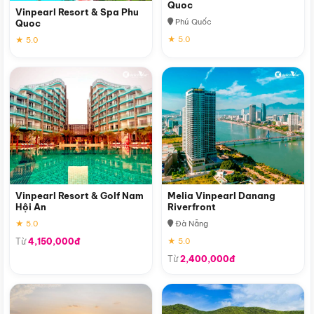
Quoc
Vinpearl Resort & Spa Phu
Phú Quốc
Quoc
★ 5.0
★ 5.0
Vinpearl Resort & Golf Nam
Melia Vinpearl Danang
Hội An
Riverfront
★ 5.0
Đà Nẵng
Từ
4,150,000đ
★ 5.0
Từ
2,400,000đ