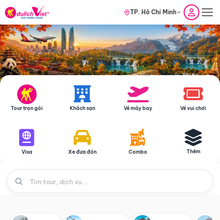
TP. Hồ Chí Minh
Tour trọn gói
Khách sạn
Vé máy bay
Vé vui chơi
Thêm
Visa
Xe đưa đón
Combo