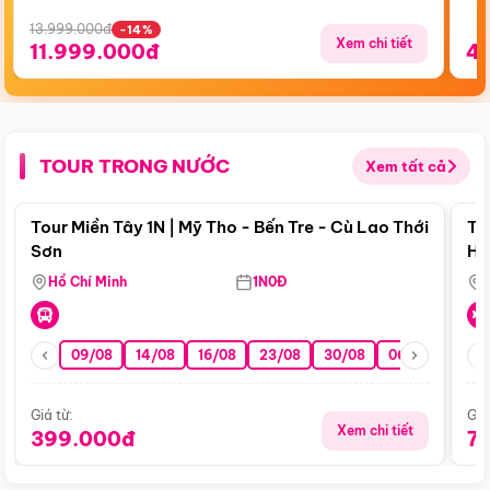
13.999.000đ
-14%
Xem chi tiết
11.999.000đ
4
TOUR TRONG NƯỚC
Xem tất cả
Điểm nổi bật
Tour Miền Tây 1N | Mỹ Tho - Bến Tre - Cù Lao Thới
To
Sơn
Hu
Hồ Chí Minh
1N0Đ
09/08
14/08
16/08
23/08
30/08
06/09
13/0
Giá từ:
Giá
Xem chi tiết
399.000đ
7