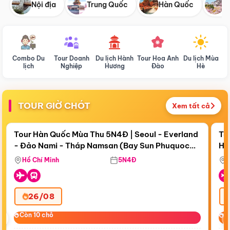
Nội địa
Trung Quốc
Hàn Quốc
N
Combo Du
Tour Doanh
Du lịch Hành
Tour Hoa Anh
Du lịch Mùa
D
lịch
Nghiệp
Hương
Đào
Hè
TOUR GIỜ CHÓT
Xem tất cả
Điểm nổi bật
Còn
19 ngày 07:26:44
Cò
Tour Hàn Quốc Mùa Thu 5N4Đ | Seoul - Everland
To
- Đảo Nami - Tháp Namsan (Bay Sun Phuquoc
Hò
Tặ
Airways)
Aq
Hồ Chí Minh
5N4Đ
26/08
‹
Còn 10 chỗ
Còn 10 chỗ
C
C