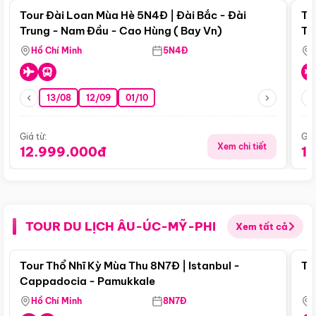
Tour Đài Loan Mùa Hè 5N4Đ | Đài Bắc - Đài
To
Trung - Nam Đầu - Cao Hùng ( Bay Vn)
Tr
Hồ Chí Minh
5N4Đ
13/08
12/09
01/10
Giá từ:
Giá
Xem chi tiết
12.999.000đ
1
TOUR DU LỊCH ÂU-ÚC-MỸ-PHI
Xem tất cả
Điểm nổi bật
Tour Thổ Nhĩ Kỳ Mùa Thu 8N7Đ | Istanbul -
To
Cappadocia - Pamukkale
Hồ Chí Minh
8N7Đ