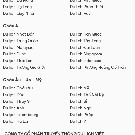
Du lịch Đà Nẵng
Du lịch Phú Quốc
Du lịch Hạ Long
Du lịch Phan Thiết
Du lịch Quy Nhơn
Du lịch Huế
Châu Á
Du lịch Nhật Bản
Du lịch Hàn Quốc
Du lịch Trung Quốc
Du lịch Tây Tạng
Du lịch Malaysia
Du lịch Đài Loan
Du lịch Dubai
Du lịch Singapore
Du lịch Thái Lan
Du lịch Indonesia
Du lịch Trương Gia Giới
Du lịch Phượng Hoàng Cổ Trấn
Châu Âu - Úc - Mỹ
Du lịch Châu Âu
Du lịch Mỹ
Du lịch Đức
Du lịch Thổ Nhĩ Kỳ
Du lịch Thụy Sĩ
Du lịch Bỉ
Du lịch Anh
Du lịch Nga
Du lịch luxembourg
Du lịch Pháp
Du lịch Hà Lan
Du lịch Ý
CÔNG TY CỔ PHẦN TRUYỀN THÔNG DU LỊCH VIỆT