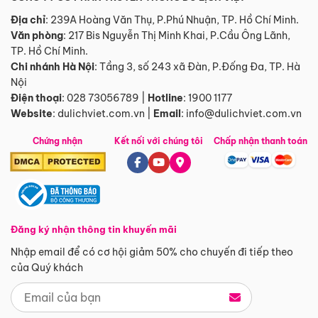
Địa chỉ
: 239A Hoàng Văn Thụ, P.Phú Nhuận, TP. Hồ Chí Minh.
Văn phòng
:
217 Bis Nguyễn Thị Minh Khai, P.Cầu Ông Lãnh,
TP. Hồ Chí Minh.
Chi nhánh Hà Nội
:
Tầng 3, số 243 xã Đàn, P.Đống Đa, TP. Hà
Nội
Điện thoại
:
028 73056789
|
Hotline
:
1900 1177
Website
:
dulichviet.com.vn
|
Email
:
info@dulichviet.com.vn
Chứng nhận
Kết nối với chúng tôi
Chấp nhận thanh toán
Đăng ký nhận thông tin khuyến mãi
Nhập email để có cơ hội giảm 50% cho chuyến đi tiếp theo
của Quý khách