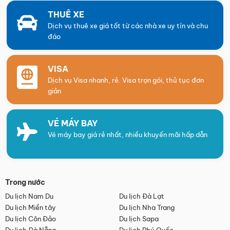
THUÊ XE
Dịch vụ thuê xe giá tốt từ các nhà xe uy tín và chu
đáo
VISA
Dịch vụ Visa nhanh, rẻ. Visa trọn gói, thủ tục đơn
giản
VÉ MÁY BAY
Vé máy bay giá rẻ nhất, nhiều khuyến mãi hấp dẫn
Trong nước
Du lịch Nam Du
Du lịch Đà Lạt
Du lịch Miền tây
Du lịch Nha Trang
Du lịch Côn Đảo
Du lịch Sapa