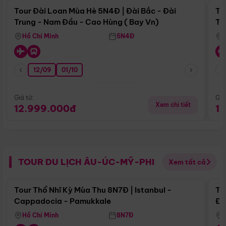
Tour Đài Loan Mùa Hè 5N4Đ | Đài Bắc - Đài
To
Trung - Nam Đầu - Cao Hùng ( Bay Vn)
Tr
Hồ Chí Minh
5N4Đ
12/09
01/10
Giá từ:
Giá
Xem chi tiết
12.999.000đ
1
TOUR DU LỊCH ÂU-ÚC-MỸ-PHI
Xem tất cả
Điểm nổi bật
Tour Thổ Nhĩ Kỳ Mùa Thu 8N7Đ | Istanbul -
To
Cappadocia - Pamukkale
Đế
Hồ Chí Minh
8N7Đ