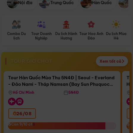
Nội địa
Trung Quốc
Hàn Quốc
N
Combo Du
Tour Doanh
Du lịch Hành
Tour Hoa Anh
Du lịch Mùa
D
lịch
Nghiệp
Hương
Đào
Hè
TOUR GIỜ CHÓT
Xem tất cả
Điểm nổi bật
Còn
16 ngày 17:55:19
Cò
Tour Hàn Quốc Mùa Thu 5N4Đ | Seoul - Everland
To
- Đảo Nami - Tháp Namsan (Bay Sun Phuquoc
Hò
Bay Sun Phuquoc Airways
Tặ
Airways)
Aq
Hồ Chí Minh
5N4Đ
26/08
‹
Còn 9/10 chỗ
Còn 9/10 chỗ
C
C