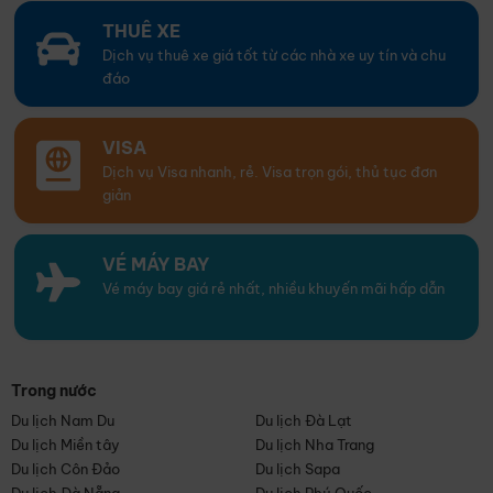
THUÊ XE
Dịch vụ thuê xe giá tốt từ các nhà xe uy tín và chu
đáo
VISA
Dịch vụ Visa nhanh, rẻ. Visa trọn gói, thủ tục đơn
giản
VÉ MÁY BAY
Vé máy bay giá rẻ nhất, nhiều khuyến mãi hấp dẫn
Trong nước
Du lịch Nam Du
Du lịch Đà Lạt
Du lịch Miền tây
Du lịch Nha Trang
Du lịch Côn Đảo
Du lịch Sapa