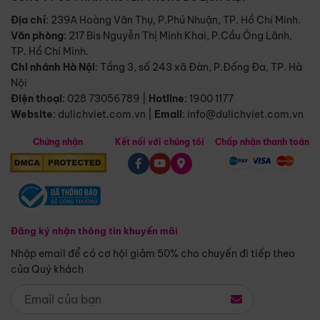
Địa chỉ
: 239A Hoàng Văn Thụ, P.Phú Nhuận, TP. Hồ Chí Minh.
Văn phòng
:
217 Bis Nguyễn Thị Minh Khai, P.Cầu Ông Lãnh,
TP. Hồ Chí Minh.
Chi nhánh Hà Nội
:
Tầng 3, số 243 xã Đàn, P.Đống Đa, TP. Hà
Nội
Điện thoại
:
028 73056789
|
Hotline
:
1900 1177
Website
:
dulichviet.com.vn
|
Email
:
info@dulichviet.com.vn
Chứng nhận
Kết nối với chúng tôi
Chấp nhận thanh toán
Đăng ký nhận thông tin khuyến mãi
Nhập email để có cơ hội giảm 50% cho chuyến đi tiếp theo
của Quý khách