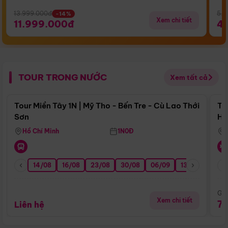
13.999.000đ
5.5
-14%
Xem chi tiết
11.999.000đ
4
TOUR TRONG NƯỚC
Xem tất cả
Điểm nổi bật
Tour Miền Tây 1N | Mỹ Tho - Bến Tre - Cù Lao Thới
To
Sơn
Hu
Hồ Chí Minh
1N0Đ
14/08
16/08
23/08
30/08
06/09
13/09
20/0
Giá
Xem chi tiết
7
Liên hệ