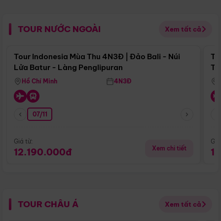
TOUR NƯỚC NGOÀI
Xem tất cả
Điểm nổi bật
Tour Indonesia Mùa Thu 4N3Đ | Đảo Bali - Núi
To
Lửa Batur - Làng Penglipuran
Tr
Hồ Chí Minh
4N3Đ
07/11
Giá từ:
Giá
Xem chi tiết
12.190.000đ
1
TOUR CHÂU Á
Xem tất cả
Điểm nổi bật