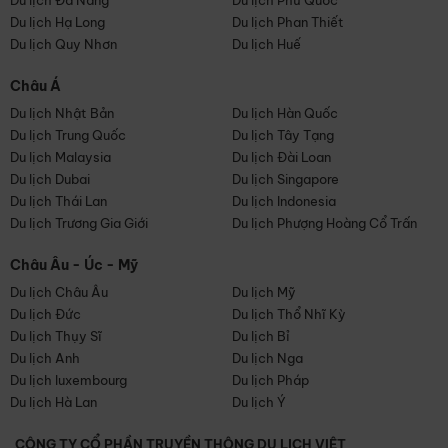
Du lịch Đà Nẵng
Du lịch Phú Quốc
Du lịch Hạ Long
Du lịch Phan Thiết
Du lịch Quy Nhơn
Du lịch Huế
Châu Á
Du lịch Nhật Bản
Du lịch Hàn Quốc
Du lịch Trung Quốc
Du lịch Tây Tạng
Du lịch Malaysia
Du lịch Đài Loan
Du lịch Dubai
Du lịch Singapore
Du lịch Thái Lan
Du lịch Indonesia
Du lịch Trương Gia Giới
Du lịch Phượng Hoàng Cổ Trấn
Châu Âu - Úc - Mỹ
Du lịch Châu Âu
Du lịch Mỹ
Du lịch Đức
Du lịch Thổ Nhĩ Kỳ
Du lịch Thụy Sĩ
Du lịch Bỉ
Du lịch Anh
Du lịch Nga
Du lịch luxembourg
Du lịch Pháp
Du lịch Hà Lan
Du lịch Ý
CÔNG TY CỔ PHẦN TRUYỀN THÔNG DU LỊCH VIỆT