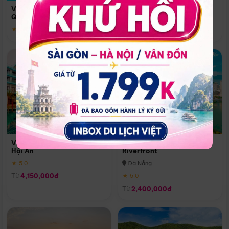
Quoc
Vinpearl Resort & Spa Phu
Phú Quốc
Quoc
★ 5.0
★ 5.0
Vinpearl Resort & Golf Nam
Melia Vinpearl Danang
Hội An
Riverfront
★ 5.0
Đà Nẵng
Từ
4,150,000đ
★ 5.0
Từ
2,400,000đ