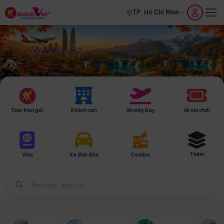
TP. Hồ Chí Minh
Tour trọn gói
Khách sạn
Vé máy bay
Vé vui chơi
Thêm
Visa
Xe đưa đón
Combo