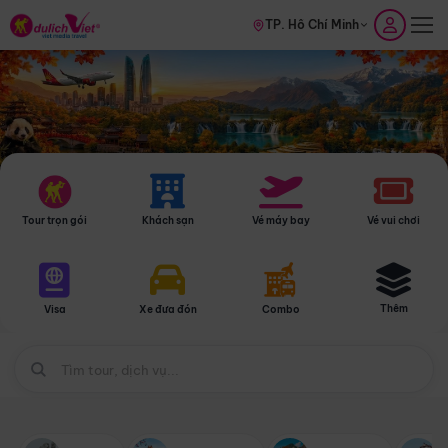
TP. Hồ Chí Minh
Tour trọn gói
Khách sạn
Vé máy bay
Vé vui chơi
Thêm
Visa
Xe đưa đón
Combo