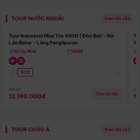
TOUR NƯỚC NGOÀI
Xem tất cả
Điểm nổi bật
Tour Indonesia Mùa Thu 4N3Đ | Đảo Bali - Núi
To
Lửa Batur - Làng Penglipuran
Tr
Hồ Chí Minh
4N3Đ
07/11
Giá từ:
Giá
Xem chi tiết
12.190.000đ
1
TOUR CHÂU Á
Xem tất cả
Điểm nổi bật