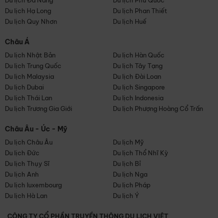
Du lịch Đà Nẵng
Du lịch Phú Quốc
Du lịch Hạ Long
Du lịch Phan Thiết
Du lịch Quy Nhơn
Du lịch Huế
Châu Á
Du lịch Nhật Bản
Du lịch Hàn Quốc
Du lịch Trung Quốc
Du lịch Tây Tạng
Du lịch Malaysia
Du lịch Đài Loan
Du lịch Dubai
Du lịch Singapore
Du lịch Thái Lan
Du lịch Indonesia
Du lịch Trương Gia Giới
Du lịch Phượng Hoàng Cổ Trấn
Châu Âu - Úc - Mỹ
Du lịch Châu Âu
Du lịch Mỹ
Du lịch Đức
Du lịch Thổ Nhĩ Kỳ
Du lịch Thụy Sĩ
Du lịch Bỉ
Du lịch Anh
Du lịch Nga
Du lịch luxembourg
Du lịch Pháp
Du lịch Hà Lan
Du lịch Ý
CÔNG TY CỔ PHẦN TRUYỀN THÔNG DU LỊCH VIỆT