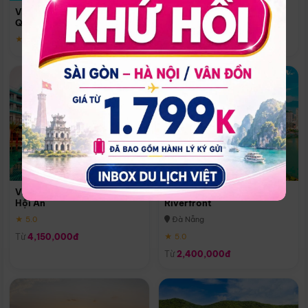
Quoc
Vinpearl Resort & Spa Phu
Phú Quốc
Quoc
★ 5.0
★ 5.0
Vinpearl Resort & Golf Nam
Melia Vinpearl Danang
Hội An
Riverfront
★ 5.0
Đà Nẵng
Từ
4,150,000đ
★ 5.0
Từ
2,400,000đ