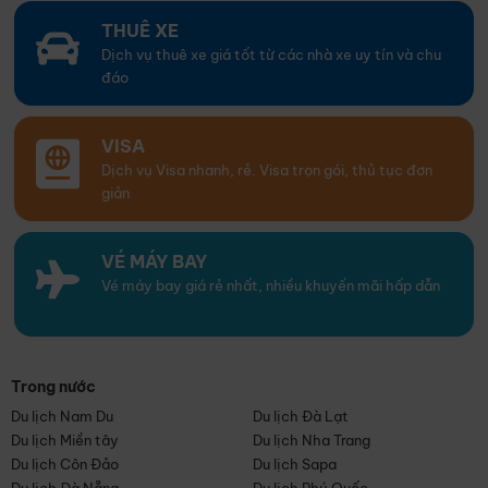
THUÊ XE
Dịch vụ thuê xe giá tốt từ các nhà xe uy tín và chu
đáo
VISA
Dịch vụ Visa nhanh, rẻ. Visa trọn gói, thủ tục đơn
giản
VÉ MÁY BAY
Vé máy bay giá rẻ nhất, nhiều khuyến mãi hấp dẫn
Trong nước
Du lịch Nam Du
Du lịch Đà Lạt
Du lịch Miền tây
Du lịch Nha Trang
Du lịch Côn Đảo
Du lịch Sapa