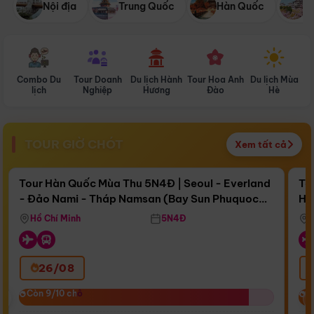
Nội địa
Trung Quốc
Hàn Quốc
N
Combo Du
Tour Doanh
Du lịch Hành
Tour Hoa Anh
Du lịch Mùa
D
lịch
Nghiệp
Hương
Đào
Hè
TOUR GIỜ CHÓT
Xem tất cả
Điểm nổi bật
Còn
16 ngày 10:23:50
Cò
Tour Hàn Quốc Mùa Thu 5N4Đ | Seoul - Everland
To
- Đảo Nami - Tháp Namsan (Bay Sun Phuquoc
Hò
Bay Sun Phuquoc Airways
Tặ
Airways)
Aq
Hồ Chí Minh
5N4Đ
26/08
‹
Còn 9/10 chỗ
Còn 9/10 chỗ
C
C