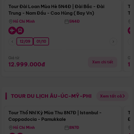
Tour Đài Loan Mùa Hè 5N4Đ | Đài Bắc - Đài
To
Trung - Nam Đầu - Cao Hùng ( Bay Vn)
Tr
Hồ Chí Minh
5N4Đ
12/09
01/10
Giá từ:
Giá
Xem chi tiết
12.999.000đ
1
TOUR DU LỊCH ÂU-ÚC-MỸ-PHI
Xem tất cả
Điểm nổi bật
Tour Thổ Nhĩ Kỳ Mùa Thu 8N7Đ | Istanbul -
To
Cappadocia - Pamukkale
Đế
Hồ Chí Minh
8N7Đ