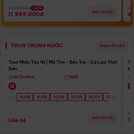
13.999.000đ
5.5
-14%
Xem chi tiết
11.999.000đ
4
TOUR TRONG NƯỚC
Xem tất cả
Điểm nổi bật
Tour Miền Tây 1N | Mỹ Tho - Bến Tre - Cù Lao Thới
To
Sơn
Hu
Hồ Chí Minh
1N0Đ
14/08
16/08
23/08
30/08
06/09
13/09
20/0
Giá
Xem chi tiết
7
Liên hệ