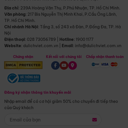
Địa chỉ
: 239A Hoàng Văn Thụ, P.Phú Nhuận, TP. Hồ Chí Minh.
Văn phòng
:
217 Bis Nguyễn Thị Minh Khai, P.Cầu Ông Lãnh,
TP. Hồ Chí Minh.
Chi nhánh Hà Nội
:
Tầng 3, số 243 xã Đàn, P.Đống Đa, TP. Hà
Nội
Điện thoại
:
028 73056789
|
Hotline
:
1900 1177
Website
:
dulichviet.com.vn
|
Email
:
info@dulichviet.com.vn
Chứng nhận
Kết nối với chúng tôi
Chấp nhận thanh toán
Đăng ký nhận thông tin khuyến mãi
Nhập email để có cơ hội giảm 50% cho chuyến đi tiếp theo
của Quý khách