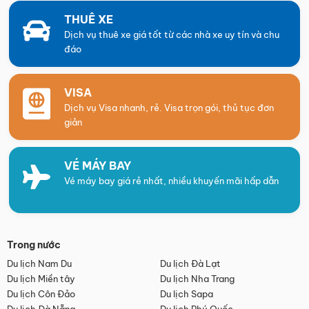
THUÊ XE
Dịch vụ thuê xe giá tốt từ các nhà xe uy tín và chu
đáo
VISA
Dịch vụ Visa nhanh, rẻ. Visa trọn gói, thủ tục đơn
giản
VÉ MÁY BAY
Vé máy bay giá rẻ nhất, nhiều khuyến mãi hấp dẫn
Trong nước
Du lịch Nam Du
Du lịch Đà Lạt
Du lịch Miền tây
Du lịch Nha Trang
Du lịch Côn Đảo
Du lịch Sapa