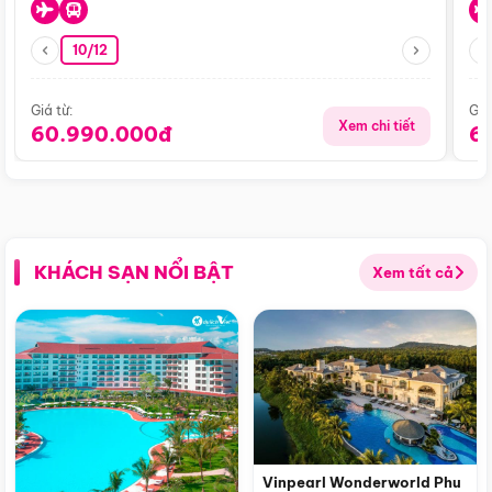
10/12
Giá từ:
Giá
Xem chi tiết
60.990.000đ
6
KHÁCH SẠN NỔI BẬT
Xem tất cả
Vinpearl Wonderworld Phu