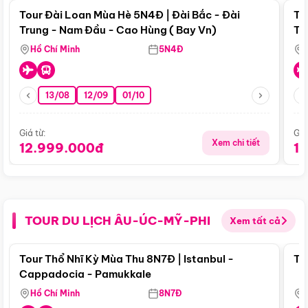
Tour Đài Loan Mùa Hè 5N4Đ | Đài Bắc - Đài
To
Trung - Nam Đầu - Cao Hùng ( Bay Vn)
Tr
Hồ Chí Minh
5N4Đ
13/08
12/09
01/10
Giá từ:
Giá
Xem chi tiết
12.999.000đ
1
TOUR DU LỊCH ÂU-ÚC-MỸ-PHI
Xem tất cả
Điểm nổi bật
Tour Thổ Nhĩ Kỳ Mùa Thu 8N7Đ | Istanbul -
To
Cappadocia - Pamukkale
Hồ Chí Minh
8N7Đ