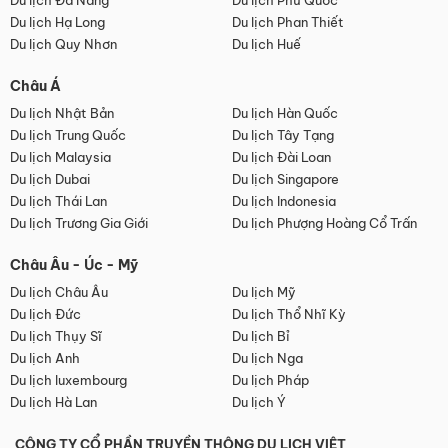
Du lịch Đà Nẵng
Du lịch Phú Quốc
Du lịch Hạ Long
Du lịch Phan Thiết
Du lịch Quy Nhơn
Du lịch Huế
Châu Á
Du lịch Nhật Bản
Du lịch Hàn Quốc
Du lịch Trung Quốc
Du lịch Tây Tạng
Du lịch Malaysia
Du lịch Đài Loan
Du lịch Dubai
Du lịch Singapore
Du lịch Thái Lan
Du lịch Indonesia
Du lịch Trương Gia Giới
Du lịch Phượng Hoàng Cổ Trấn
Châu Âu - Úc - Mỹ
Du lịch Châu Âu
Du lịch Mỹ
Du lịch Đức
Du lịch Thổ Nhĩ Kỳ
Du lịch Thụy Sĩ
Du lịch Bỉ
Du lịch Anh
Du lịch Nga
Du lịch luxembourg
Du lịch Pháp
Du lịch Hà Lan
Du lịch Ý
CÔNG TY CỔ PHẦN TRUYỀN THÔNG DU LỊCH VIỆT