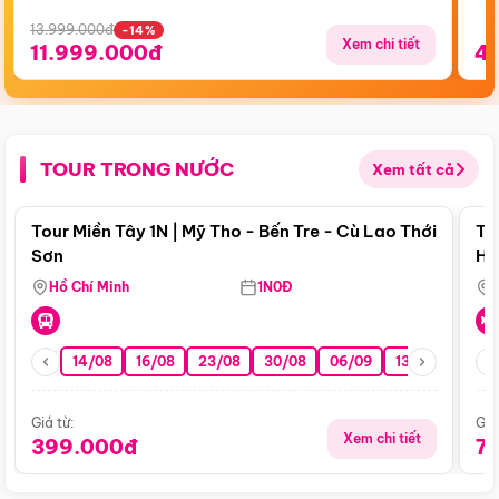
13.999.000đ
-14%
Xem chi tiết
11.999.000đ
4
TOUR TRONG NƯỚC
Xem tất cả
Điểm nổi bật
Tour Miền Tây 1N | Mỹ Tho - Bến Tre - Cù Lao Thới
To
Sơn
Hu
Hồ Chí Minh
1N0Đ
14/08
16/08
23/08
30/08
06/09
13/09
20/0
Giá từ:
Giá
Xem chi tiết
399.000đ
7