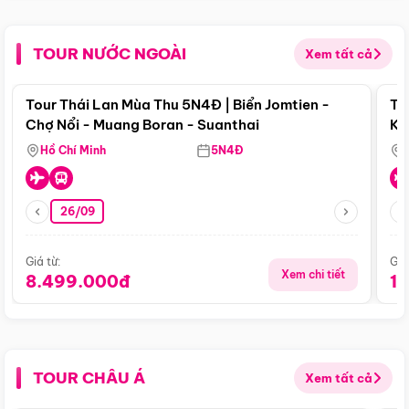
TOUR NƯỚC NGOÀI
Xem tất cả
Điểm nổi bật
Tour Thái Lan Mùa Thu 5N4Đ | Biển Jomtien -
To
Chợ Nổi - Muang Boran - Suanthai
Ku
Si
Hồ Chí Minh
5N4Đ
26/09
Giá từ:
Giá
Xem chi tiết
8.499.000đ
1
TOUR CHÂU Á
Xem tất cả
Điểm nổi bật