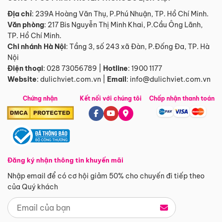
Địa chỉ
: 239A Hoàng Văn Thụ, P.Phú Nhuận, TP. Hồ Chí Minh.
Văn phòng
:
217 Bis Nguyễn Thị Minh Khai, P.Cầu Ông Lãnh,
TP. Hồ Chí Minh.
Chi nhánh Hà Nội
:
Tầng 3, số 243 xã Đàn, P.Đống Đa, TP. Hà
Nội
Điện thoại
:
028 73056789
|
Hotline
:
1900 1177
Website
:
dulichviet.com.vn
|
Email
:
info@dulichviet.com.vn
Chứng nhận
Kết nối với chúng tôi
Chấp nhận thanh toán
Đăng ký nhận thông tin khuyến mãi
Nhập email để có cơ hội giảm 50% cho chuyến đi tiếp theo
của Quý khách