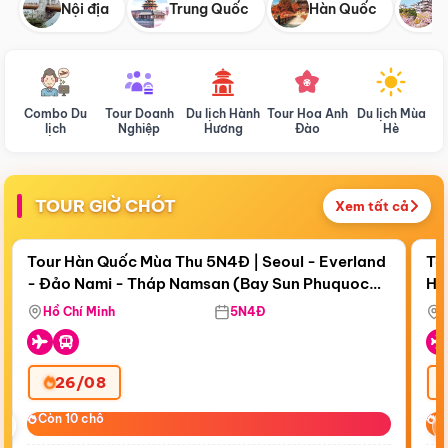
Nội địa
Trung Quốc
Hàn Quốc
N
Combo Du
Tour Doanh
Du lịch Hành
Tour Hoa Anh
Du lịch Mùa
D
lịch
Nghiệp
Hương
Đào
Hè
TOUR GIỜ CHÓT
Xem tất cả
Điểm nổi bật
Còn
19 ngày 05:04:14
Cò
Tour Hàn Quốc Mùa Thu 5N4Đ | Seoul - Everland
To
- Đảo Nami - Tháp Namsan (Bay Sun Phuquoc
Hò
Tặ
Airways)
Aq
Hồ Chí Minh
5N4Đ
26/08
‹
Còn 10 chỗ
Còn 10 chỗ
C
C