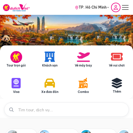
TP. Hồ Chí Minh
Tour trọn gói
Khách sạn
Vé máy bay
Vé vui chơi
Thêm
Visa
Xe đưa đón
Combo