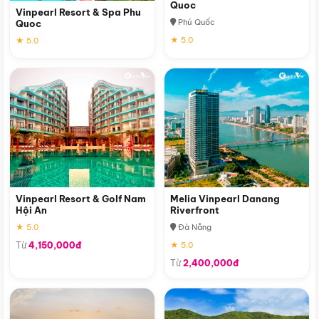
Quoc
Vinpearl Resort & Spa Phu
Phú Quốc
Quoc
★ 5.0
★ 5.0
Vinpearl Resort & Golf Nam
Melia Vinpearl Danang
Hội An
Riverfront
★ 5.0
Đà Nẵng
Từ
4,150,000đ
★ 5.0
Từ
2,400,000đ