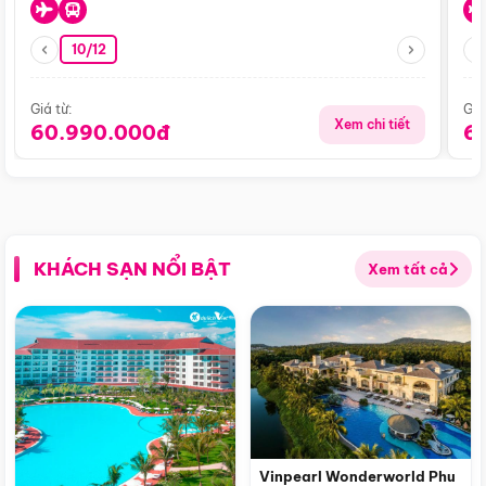
10/12
Giá từ:
Giá
Xem chi tiết
60.990.000đ
6
KHÁCH SẠN NỔI BẬT
Xem tất cả
Vinpearl Wonderworld Phu