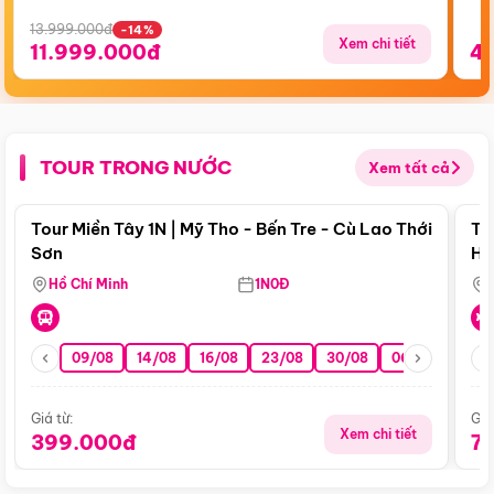
13.999.000đ
-14%
Xem chi tiết
11.999.000đ
4
TOUR TRONG NƯỚC
Xem tất cả
Điểm nổi bật
Tour Miền Tây 1N | Mỹ Tho - Bến Tre - Cù Lao Thới
To
Sơn
Hu
Hồ Chí Minh
1N0Đ
09/08
14/08
16/08
23/08
30/08
06/09
13/0
Giá từ:
Giá
Xem chi tiết
399.000đ
7