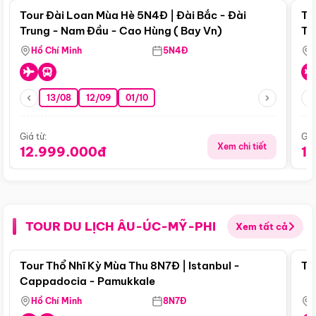
Tour Đài Loan Mùa Hè 5N4Đ | Đài Bắc - Đài
To
Trung - Nam Đầu - Cao Hùng ( Bay Vn)
Tr
Hồ Chí Minh
5N4Đ
13/08
12/09
01/10
Giá từ:
Giá
Xem chi tiết
12.999.000đ
1
TOUR DU LỊCH ÂU-ÚC-MỸ-PHI
Xem tất cả
Điểm nổi bật
Tour Thổ Nhĩ Kỳ Mùa Thu 8N7Đ | Istanbul -
To
Cappadocia - Pamukkale
Hồ Chí Minh
8N7Đ