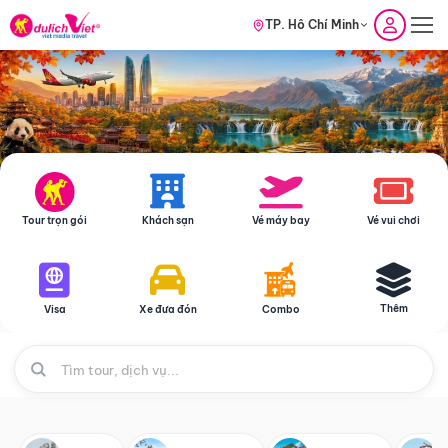
TP. Hồ Chí Minh
Tour trọn gói
Khách sạn
Vé máy bay
Vé vui chơi
Thêm
Visa
Xe đưa đón
Combo