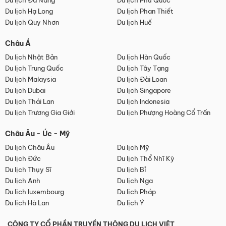
Du lịch Đà Nẵng
Du lịch Phú Quốc
Du lịch Hạ Long
Du lịch Phan Thiết
Du lịch Quy Nhơn
Du lịch Huế
Châu Á
Du lịch Nhật Bản
Du lịch Hàn Quốc
Du lịch Trung Quốc
Du lịch Tây Tạng
Du lịch Malaysia
Du lịch Đài Loan
Du lịch Dubai
Du lịch Singapore
Du lịch Thái Lan
Du lịch Indonesia
Du lịch Trương Gia Giới
Du lịch Phượng Hoàng Cổ Trấn
Châu Âu - Úc - Mỹ
Du lịch Châu Âu
Du lịch Mỹ
Du lịch Đức
Du lịch Thổ Nhĩ Kỳ
Du lịch Thụy Sĩ
Du lịch Bỉ
Du lịch Anh
Du lịch Nga
Du lịch luxembourg
Du lịch Pháp
Du lịch Hà Lan
Du lịch Ý
CÔNG TY CỔ PHẦN TRUYỀN THÔNG DU LỊCH VIỆT