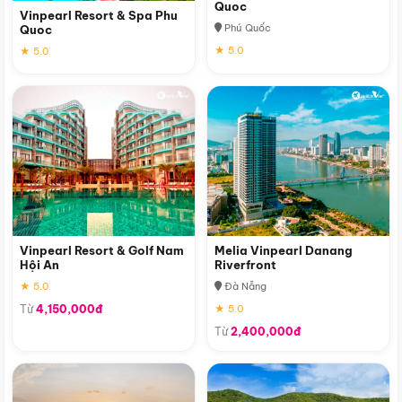
Quoc
Vinpearl Resort & Spa Phu
Phú Quốc
Quoc
★ 5.0
★ 5.0
Vinpearl Resort & Golf Nam
Melia Vinpearl Danang
Hội An
Riverfront
★ 5.0
Đà Nẵng
Từ
4,150,000đ
★ 5.0
Từ
2,400,000đ