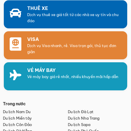
THUÊ XE
Dịch vụ thuê xe giá tốt từ các nhà xe uy tín và chu
đáo
VISA
Dịch vụ Visa nhanh, rẻ. Visa trọn gói, thủ tục đơn
giản
VÉ MÁY BAY
Vé máy bay giá rẻ nhất, nhiều khuyến mãi hấp dẫn
Trong nước
Du lịch Nam Du
Du lịch Đà Lạt
Du lịch Miền tây
Du lịch Nha Trang
Du lịch Côn Đảo
Du lịch Sapa