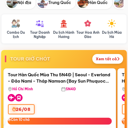
Nội địa
Trung Quốc
Hàn Quốc
N
Combo Du
Tour Doanh
Du lịch Hành
Tour Hoa Anh
Du lịch Mùa
D
lịch
Nghiệp
Hương
Đào
Hè
TOUR GIỜ CHÓT
Xem tất cả
Điểm nổi bật
Còn
19 ngày 09:51:39
Cò
Tour Hàn Quốc Mùa Thu 5N4Đ | Seoul - Everland
To
- Đảo Nami - Tháp Namsan (Bay Sun Phuquoc
Hò
Tặ
Airways)
Aq
Hồ Chí Minh
5N4Đ
26/08
‹
Còn 10 chỗ
Còn 10 chỗ
C
C