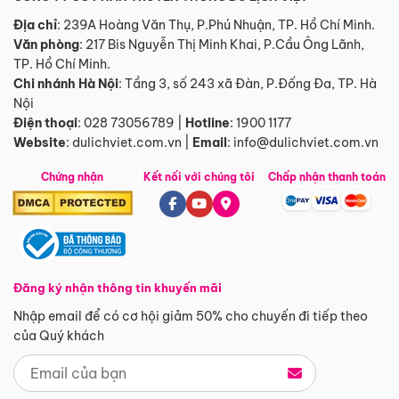
Địa chỉ
: 239A Hoàng Văn Thụ, P.Phú Nhuận, TP. Hồ Chí Minh.
Văn phòng
:
217 Bis Nguyễn Thị Minh Khai, P.Cầu Ông Lãnh,
TP. Hồ Chí Minh.
Chi nhánh Hà Nội
:
Tầng 3, số 243 xã Đàn, P.Đống Đa, TP. Hà
Nội
Điện thoại
:
028 73056789
|
Hotline
:
1900 1177
Website
:
dulichviet.com.vn
|
Email
:
info@dulichviet.com.vn
Chứng nhận
Kết nối với chúng tôi
Chấp nhận thanh toán
Đăng ký nhận thông tin khuyến mãi
Nhập email để có cơ hội giảm 50% cho chuyến đi tiếp theo
của Quý khách