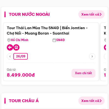
TOUR NƯỚC NGOÀI
Xem tất cả
Điểm nổi bật
Tour Thái Lan Mùa Thu 5N4Đ | Biển Jomtien -
To
Chợ Nổi - Muang Boran - Suanthai
Ku
Si
Hồ Chí Minh
5N4Đ
26/09
Giá từ:
Giá
Xem chi tiết
8.499.000đ
1
TOUR CHÂU Á
Xem tất cả
Điểm nổi bật