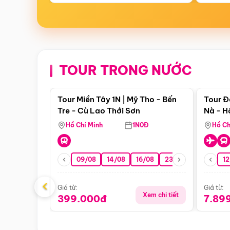
TOUR TRONG NƯỚC
Điểm nổi bật
Tour Miền Tây 1N | Mỹ Tho - Bến
Tour Đ
Tre - Cù Lao Thới Sơn
Nà - H
Nha
Hồ Chí Minh
1N0Đ
Hồ Ch
09/08
14/08
16/08
23/08
30/08
12
0
‹
Giá từ:
Giá từ:
Xem chi tiết
399.000đ
7.89