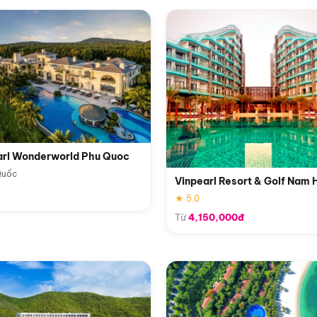
arl Wonderworld Phu Quoc
Quốc
Vinpearl Resort & Golf Nam 
★ 5.0
Từ
4,150,000đ