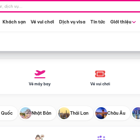
Điểm khởi hành
Tháng khở
Hồ Chí Minh
Bất kỳ 
Khách sạn
Vé vui chơi
Dịch vụ visa
Tin tức
Giới thiệu
Vé máy bay
Vé vui chơi
 Quốc
Nhật Bản
Thái Lan
Châu Âu