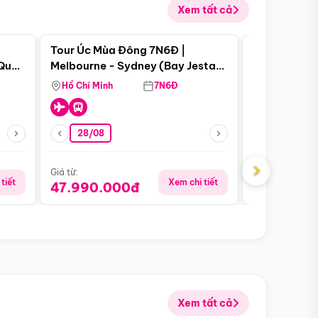
Xem tất cả
 bật
Điểm nổi bật
Tour Úc Mùa Đông 7N6Đ |
Tour Nam Ph
 Quan
Melbourne - Sydney (Bay Jestar
Cape Town -
Airways)
Bàn - Johan
Hồ Chí Minh
7N6Đ
Hồ Chí Minh
Safari - Lo
28/08
28/08
›
Giá từ:
Giá từ:
tiết
Xem chi tiết
47.990.000đ
88.900.0
Xem tất cả