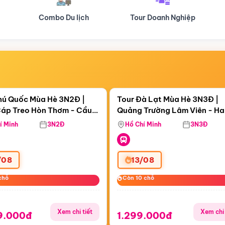
Tour Doanh Nghiệp
Du lịch Hành Hương
Điểm nổi bật
Điểm nổi
ngày 08:51:14
Còn
06 ngày 08:51:14
hú Quốc Mùa Hè 3N2Đ |
Tour Đà Lạt Mùa Hè 3N3Đ |
áp Treo Hòn Thơm - Cầu
Quảng Trường Lâm Viên - H
áp Treo Hòn Thơm
Công Viên Nước Aquatopia
Hill - Puppy Farm
í Minh
3N2Đ
Hồ Chí Minh
3N3Đ
/08
13/08
chỗ
chỗ
Còn 10 chỗ
Còn 10 chỗ
Xem chi tiết
Xem chi 
9.000đ
1.299.000đ