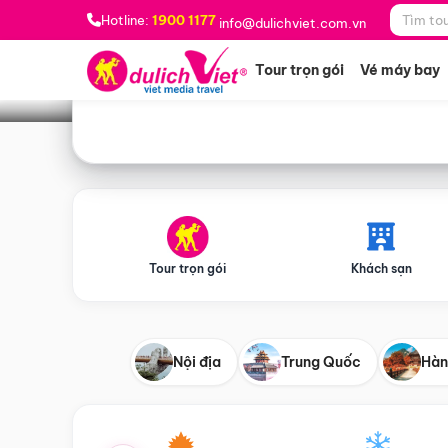
Bạn muốn đi đâu?
*
Hotline:
1900 1177
info@dulichviet.com.vn
Tour trọn gói
Vé máy bay
Tour trọn gói
Khách sạn
Nội địa
Trung Quốc
Hàn