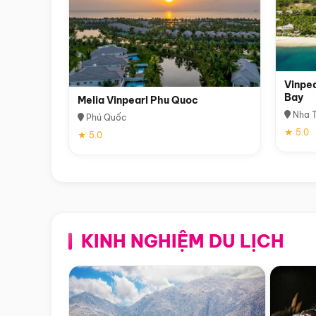
Vinpea
Bay
Melia Vinpearl Phu Quoc
Nha T
Phú Quốc
★ 5.0
★ 5.0
KINH NGHIỆM DU LỊCH