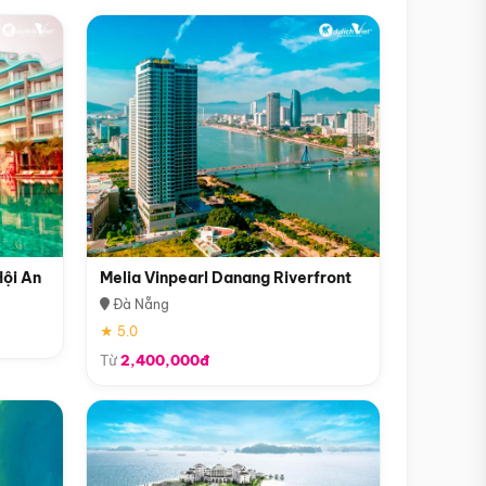
Hội An
Melia Vinpearl Danang Riverfront
Đà Nẵng
★ 5.0
Từ
2,400,000đ