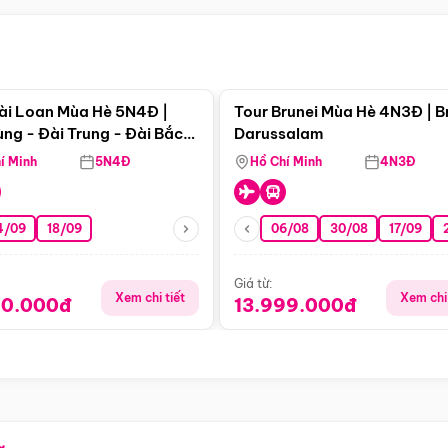
Điểm nổi bật
Điểm nổi
ài Loan Mùa Hè 5N4Đ |
Tour Brunei Mùa Hè 4N3Đ | B
ng - Đài Trung - Đài Bắc
Darussalam
j)
í Minh
5N4Đ
Hồ Chí Minh
4N3Đ
4/09
18/09
06/08
30/08
17/09
Giá từ:
Xem chi tiết
Xem chi 
90.000đ
13.999.000đ