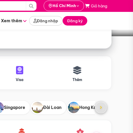
i hành
Hồ Chí Minh
Giỏ hàng
Tìm tour
tháng nào
Xem thêm
Đăng nhập
Đăng ký
Visa
Thêm
Singapore
Đài Loan
Hong Kong
Mỹ