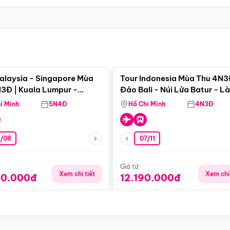
Điểm nổi bật
Điểm nổi
alaysia - Singapore Mùa
Tour Indonesia Mùa Thu 4N3
3Đ | Kuala Lumpur -
Đảo Bali - Núi Lửa Batur - L
a - Johor Baru -
Penglipuran
í Minh
5N4Đ
Hồ Chí Minh
4N3Đ
pore
3/08
07/11
Giá từ:
Xem chi tiết
Xem chi 
90.000đ
12.190.000đ