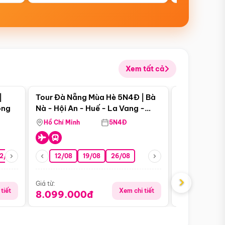
Xem tất cả
 bật
Điểm nổi bật
|
Tour Đà Nẵng Mùa Hè 5N4Đ | Bà
Tour Đà Nẵn
ong
Nà - Hội An - Huế - La Vang -
Nà - Hội An
Động Thiên Đường
Nha
Hồ Chí Minh
5N4Đ
Hồ Chí Minh
2/08
26/08
05/09
12/08
19/08
09/09
26/08
12/09
13/08
›
Giá từ:
Giá từ:
tiết
Xem chi tiết
8.099.000đ
6.899.00