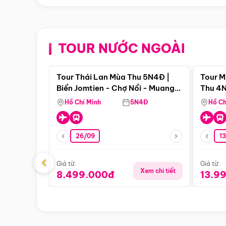
TOUR NƯỚC NGOÀI
Điểm nổi bật
Tour Thái Lan Mùa Thu 5N4Đ |
Tour M
Biển Jomtien - Chợ Nổi - Muang
Thu 4N
Boran - Suanthai
Malacc
Hồ Chí Minh
5N4Đ
Hồ Ch
Singa
26/09
1
‹
Giá từ:
Giá từ:
Xem chi tiết
8.499.000đ
13.9