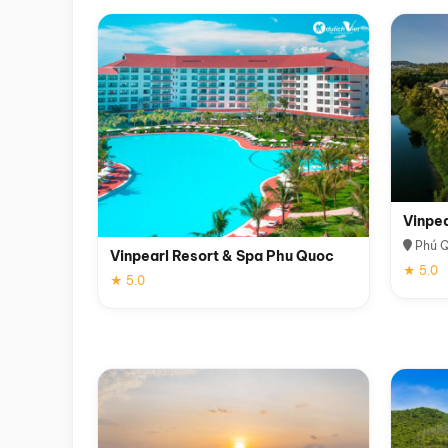
Vinpe
Phú 
Vinpearl Resort & Spa Phu Quoc
★ 5.0
★ 5.0