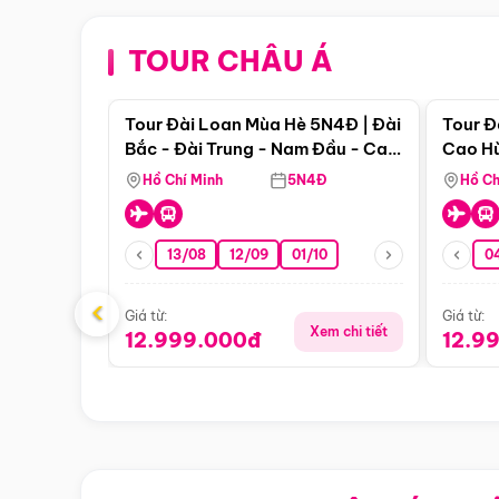
TOUR CHÂU Á
Điểm nổi bật
Tour Đài Loan Mùa Hè 5N4Đ | Đài
Tour Đ
Bắc - Đài Trung - Nam Đầu - Cao
Cao Hù
Hùng ( Bay Vn)
(Bay V
Hồ Chí Minh
5N4Đ
Hồ Ch
13/08
12/09
01/10
0
‹
Giá từ:
Giá từ:
Xem chi tiết
12.999.000đ
12.9