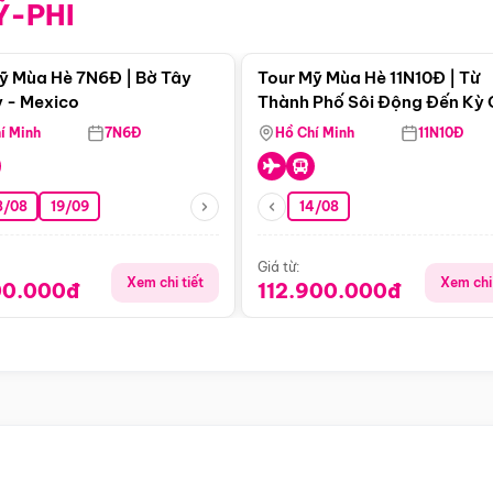
Ỹ-PHI
Điểm nổi bật
Điểm nổi
ỹ Mùa Hè 7N6Đ | Bờ Tây
Tour Mỹ Mùa Hè 11N10Đ | Từ
 - Mexico
Thành Phố Sôi Động Đến Kỳ
Thiên Nhiên Mỹ
í Minh
7N6Đ
Hồ Chí Minh
11N10Đ
8/08
19/09
14/08
Giá từ:
Xem chi tiết
Xem chi 
00.000đ
112.900.000đ