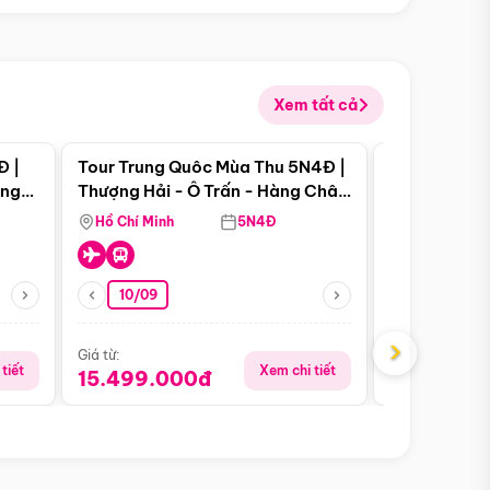
Xem tất cả
 bật
Điểm nổi bật
Đ |
Tour Trung Quôc Mùa Thu 5N4Đ |
Tour Trung
àng
Thượng Hải - Ô Trấn - Hàng Châu
| Thành Đô 
(Tour Không Shopping)
Viên Gấu Tr
Hồ Chí Minh
5N4Đ
Hồ Chí Minh
10/09
06/08
›
Giá từ:
Giá từ:
tiết
Xem chi tiết
15.499.000đ
18.990.0