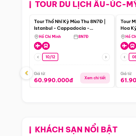
TOUR DU LỊCH ÂU-ÚC-M
Điểm nổi bật
Tour Thổ Nhĩ Kỳ Mùa Thu 8N7Đ |
Tour M
Istanbul - Cappadocia -
Hoa Kỳ
Pamukkale
Hồ Chí Minh
8N7Đ
Hồ Ch
10/12
0
‹
Giá từ:
Giá từ:
Xem chi tiết
60.990.000đ
61.9
KHÁCH SẠN NỔI BẬT