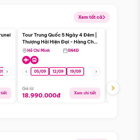
Xem tất cả
 bật
Điểm nổi bật
runei
Tour Trung Quốc 5 Ngày 4 Đêm |
Tour Trung 
Tour Hè
Thượng Hải Hiện Đại - Hàng Châu
Ân Thi - Trư
Nên Thơ - Ô Trấn Cổ Kính
Hồ Chí Minh
5N4Đ
Hồ Chí Minh
01/10
15/10
29/10
05/09
12/09
19/09
16/08
›
Giá từ:
Giá từ:
tiết
Xem chi tiết
18.990.000đ
16.990.0