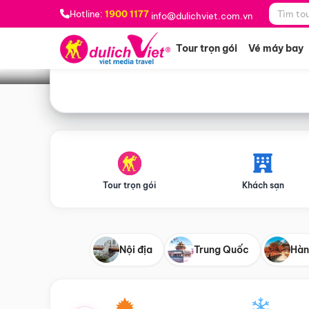
Bạn muốn đi đâu?
*
Hotline:
1900 1177
info@dulichviet.com.vn
Tour trọn gói
Vé máy bay
Tour trọn gói
Khách sạn
Nội địa
Trung Quốc
Hàn