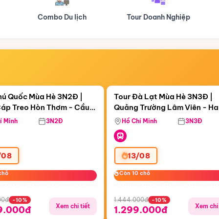
Tour Doanh Nghiệp
Du lịch Hành Hương
Điểm nổi bật
Điểm nổi
ngày 07:58:45
Còn
05 ngày 07:58:45
hú Quốc Mùa Hè 3N2Đ |
Tour Đà Lạt Mùa Hè 3N3Đ |
áp Treo Hòn Thơm - Cầu
Quảng Trường Lâm Viên - H
áp Treo Hòn Thơm
Công Viên Nước Aquatopia
Hill - Puppy Farm
í Minh
3N2Đ
Hồ Chí Minh
3N3Đ
/08
13/08
chỗ
chỗ
Còn 10 chỗ
Còn 10 chỗ
00đ
1.444.000đ
-10%
-10%
Xem chi tiết
Xem chi 
9.000đ
1.299.000đ