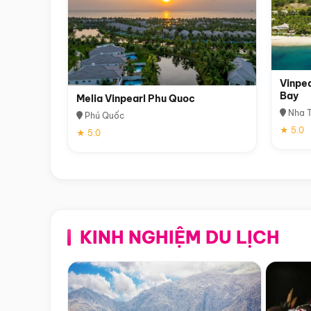
Vinpea
Bay
Melia Vinpearl Phu Quoc
Nha T
Phú Quốc
★ 5.0
★ 5.0
KINH NGHIỆM DU LỊCH