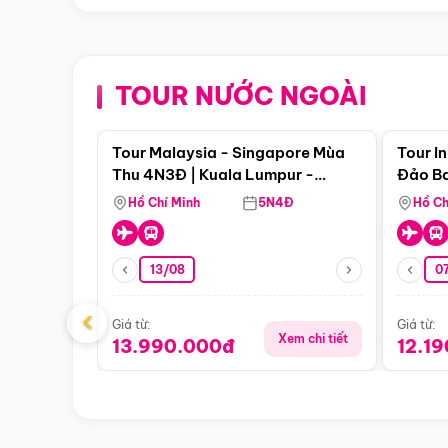
TOUR NƯỚC NGOÀI
Điểm nổi bật
Tour Malaysia - Singapore Mùa
Tour I
Thu 4N3Đ | Kuala Lumpur -
Đảo Ba
Malacca - Johor Baru -
Pengli
Hồ Chí Minh
5N4Đ
Hồ Ch
Singapore
13/08
07
‹
Giá từ:
Giá từ:
Xem chi tiết
13.990.000đ
12.1