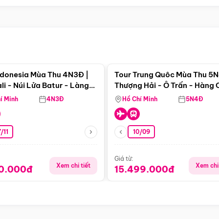
Điểm nổi bật
Điểm nổi
ndonesia Mùa Thu 4N3Đ |
Tour Trung Quôc Mùa Thu 5N
li - Núi Lửa Batur - Làng
Thượng Hải - Ô Trấn - Hàng
puran
(Tour Không Shopping)
í Minh
4N3Đ
Hồ Chí Minh
5N4Đ
/11
10/09
Giá từ:
Xem chi tiết
Xem chi 
90.000đ
15.499.000đ