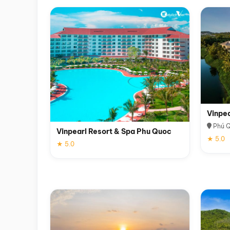
Vinpe
Phú 
Vinpearl Resort & Spa Phu Quoc
★ 5.0
★ 5.0