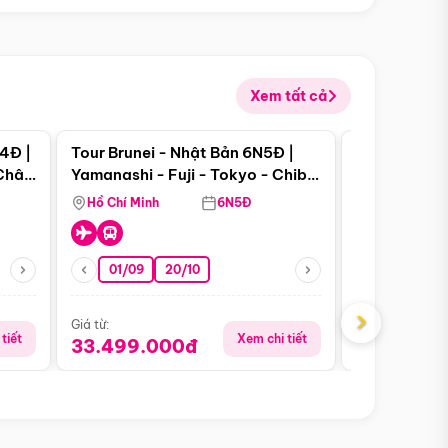
Xem tất cả
 bật
Điểm nổi bật
4Đ |
Tour Brunei - Nhật Bản 6N5Đ |
Tour Campu
 Châu
Yamanashi - Fuji - Tokyo - Chiba
Siem Reap -
- Freeday
Hồ Chí Minh
6N5Đ
Hồ Chí Minh
01/09
20/10
13/08
›
Giá từ:
Giá từ:
tiết
Xem chi tiết
33.499.000đ
5.650.00