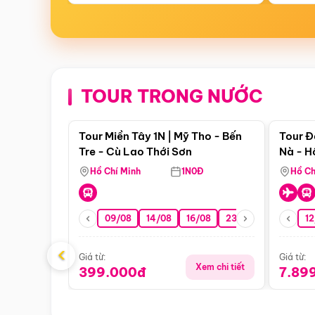
TOUR TRONG NƯỚC
Điểm nổi bật
Tour Miền Tây 1N | Mỹ Tho - Bến
Tour Đ
Tre - Cù Lao Thới Sơn
Nà - H
Nha
Hồ Chí Minh
1N0Đ
Hồ Ch
09/08
14/08
16/08
23/08
30/08
12
0
‹
Giá từ:
Giá từ:
Xem chi tiết
399.000đ
7.89