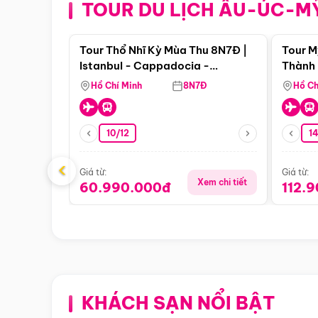
TOUR DU LỊCH ÂU-ÚC-M
Điểm nổi bật
Tour Thổ Nhĩ Kỳ Mùa Thu 8N7Đ |
Tour M
Istanbul - Cappadocia -
Thành 
Pamukkale
Thiên 
Hồ Chí Minh
8N7Đ
Hồ Ch
10/12
1
‹
Giá từ:
Giá từ:
Xem chi tiết
60.990.000đ
112.
KHÁCH SẠN NỔI BẬT