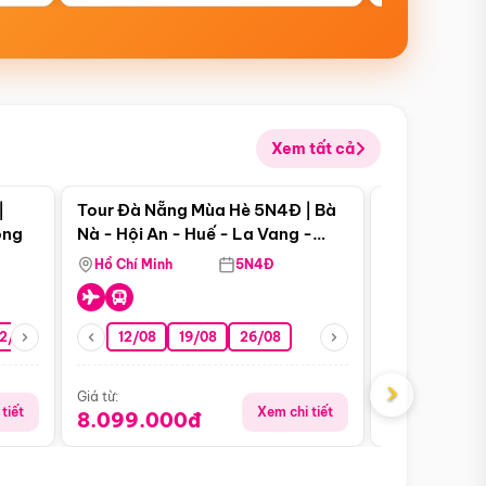
Xem tất cả
 bật
Điểm nổi bật
|
Tour Đà Nẵng Mùa Hè 5N4Đ | Bà
Tour Đà Nẵn
ong
Nà - Hội An - Huế - La Vang -
Nà - Hội An
Động Thiên Đường
Nha
Hồ Chí Minh
5N4Đ
Hồ Chí Minh
2/08
26/08
05/09
12/08
19/08
09/09
26/08
12/09
13/08
›
Giá từ:
Giá từ:
tiết
Xem chi tiết
8.099.000đ
6.899.00