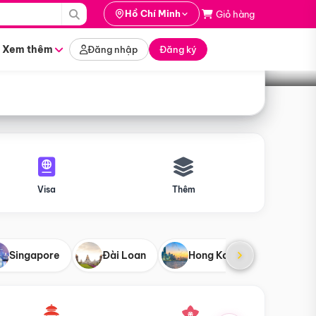
i hành
Hồ Chí Minh
Giỏ hàng
Tìm tour
tháng nào
Xem thêm
Đăng nhập
Đăng ký
Visa
Thêm
Singapore
Đài Loan
Hong Kong
Mỹ