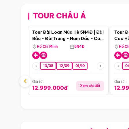
TOUR CHÂU Á
Điểm nổi bật
Tour Đài Loan Mùa Hè 5N4Đ | Đài
Tour Đ
Bắc - Đài Trung - Nam Đầu - Cao
Cao Hù
Hùng ( Bay Vn)
(Bay V
Hồ Chí Minh
5N4Đ
Hồ Ch
13/08
12/09
01/10
0
‹
Giá từ:
Giá từ:
Xem chi tiết
12.999.000đ
12.9