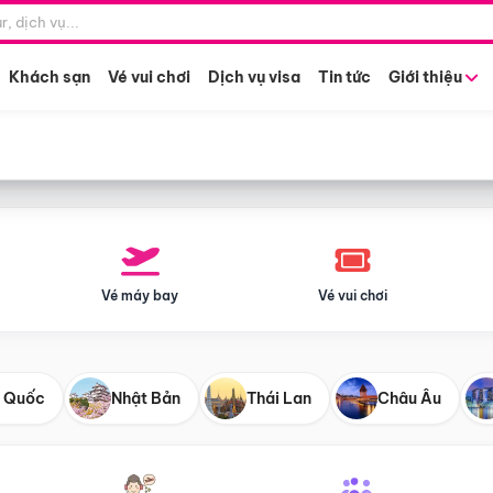
Điểm khởi hành
Tháng khở
Hồ Chí Minh
Bất kỳ 
Khách sạn
Vé vui chơi
Dịch vụ visa
Tin tức
Giới thiệu
Vé máy bay
Vé vui chơi
 Quốc
Nhật Bản
Thái Lan
Châu Âu