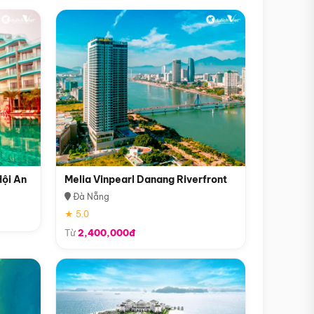
Hội An
Melia Vinpearl Danang Riverfront
Đà Nẵng
★ 5.0
Từ
2,400,000đ