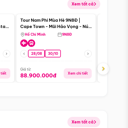
Xem tất cả
 bật
Điểm nổi bật
Tour Nam Phi Mùa Hè 9N8Đ |
Tour Mỹ Mùa
star
Cape Town - Mũi Hảo Vọng - Núi
Hoa Kỳ - Me
Bàn - Johannesburg - Pretoria -
Hồ Chí Minh
9N8Đ
Hồ Chí Minh
Safari - Lodge
28/08
30/10
29/08
›
Giá từ:
Giá từ:
tiết
Xem chi tiết
88.900.000đ
59.900.
Xem tất cả