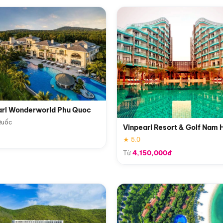
arl Wonderworld Phu Quoc
Quốc
Vinpearl Resort & Golf Nam 
★ 5.0
Từ
4,150,000đ