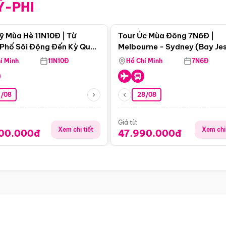
Ỹ-PHI
Điểm nổi bật
Điểm nổi
ỹ Mùa Hè 11N10Đ | Từ
Tour Úc Mùa Đông 7N6Đ |
Phố Sôi Động Đến Kỳ Quan
Melbourne - Sydney (Bay Je
Nhiên Mỹ
Airways)
í Minh
11N10Đ
Hồ Chí Minh
7N6Đ
4/08
28/08
Giá từ:
Xem chi tiết
Xem chi 
900.000đ
47.990.000đ