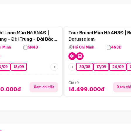
Điểm nổi bật
Điểm nổi
ài Loan Mùa Hè 5N4Đ |
Tour Brunei Mùa Hè 4N3Đ | B
ng - Đài Trung - Đài Bắc
Darussalam
j)
í Minh
5N4Đ
Hồ Chí Minh
4N3Đ
4/09
18/09
30/08
17/09
24/09
Giá từ:
Xem chi tiết
Xem chi 
90.000đ
14.499.000đ