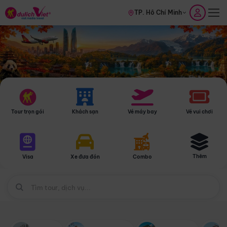
TP. Hồ Chí Minh
Tour trọn gói
Khách sạn
Vé máy bay
Vé vui chơi
Thêm
Visa
Xe đưa đón
Combo