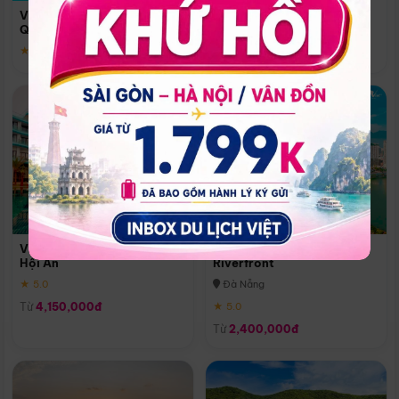
Quoc
Vinpearl Resort & Spa Phu
Phú Quốc
Quoc
★ 5.0
★ 5.0
Vinpearl Resort & Golf Nam
Melia Vinpearl Danang
Hội An
Riverfront
★ 5.0
Đà Nẵng
Từ
4,150,000đ
★ 5.0
Từ
2,400,000đ