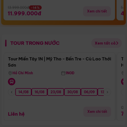
13.999.000đ
5.5
-14%
Xem chi tiết
11.999.000đ
4
TOUR TRONG NƯỚC
Xem tất cả
Điểm nổi bật
Tour Miền Tây 1N | Mỹ Tho - Bến Tre - Cù Lao Thới
To
Sơn
Hu
Hồ Chí Minh
1N0Đ
14/08
16/08
23/08
30/08
06/09
13/09
20/0
Giá
Xem chi tiết
7
Liên hệ