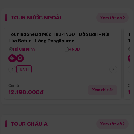
TOUR NƯỚC NGOÀI
Xem tất cả
Điểm nổi bật
Tour Indonesia Mùa Thu 4N3Đ | Đảo Bali - Núi
To
Lửa Batur - Làng Penglipuran
Tr
Hồ Chí Minh
4N3Đ
07/11
Giá từ:
Giá
Xem chi tiết
12.190.000đ
1
TOUR CHÂU Á
Xem tất cả
Điểm nổi bật