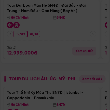
Tour Đài Loan Mùa Hè 5N4Đ | Đài Bắc - Đài
To
Trung - Nam Đầu - Cao Hùng ( Bay Vn)
Tr
Hồ Chí Minh
5N4Đ
12/09
01/10
Giá từ:
Giá
Xem chi tiết
12.999.000đ
1
TOUR DU LỊCH ÂU-ÚC-MỸ-PHI
Xem tất cả
Điểm nổi bật
Tour Thổ Nhĩ Kỳ Mùa Thu 8N7Đ | Istanbul -
To
Cappadocia - Pamukkale
Đế
Hồ Chí Minh
8N7Đ