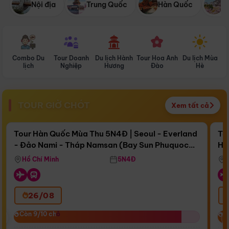
Nội địa
Trung Quốc
Hàn Quốc
N
Combo Du
Tour Doanh
Du lịch Hành
Tour Hoa Anh
Du lịch Mùa
D
lịch
Nghiệp
Hương
Đào
Hè
TOUR GIỜ CHÓT
Xem tất cả
Điểm nổi bật
Còn
16 ngày 10:04:28
Cò
Tour Hàn Quốc Mùa Thu 5N4Đ | Seoul - Everland
To
- Đảo Nami - Tháp Namsan (Bay Sun Phuquoc
Hò
Bay Sun Phuquoc Airways
Tặ
Airways)
Aq
Hồ Chí Minh
5N4Đ
26/08
‹
Còn 9/10 chỗ
Còn 9/10 chỗ
C
C