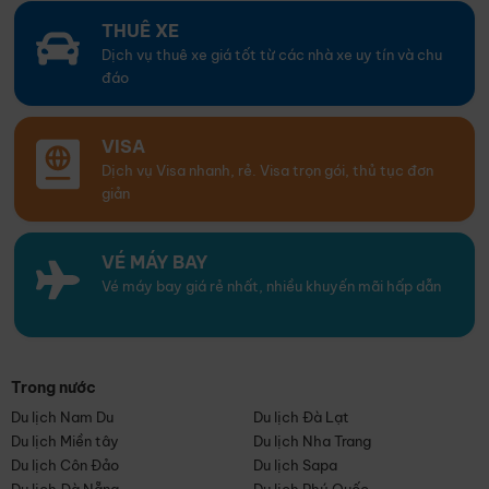
THUÊ XE
Dịch vụ thuê xe giá tốt từ các nhà xe uy tín và chu
đáo
VISA
Dịch vụ Visa nhanh, rẻ. Visa trọn gói, thủ tục đơn
giản
VÉ MÁY BAY
Vé máy bay giá rẻ nhất, nhiều khuyến mãi hấp dẫn
Trong nước
Du lịch Nam Du
Du lịch Đà Lạt
Du lịch Miền tây
Du lịch Nha Trang
Du lịch Côn Đảo
Du lịch Sapa