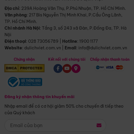
Địa chỉ
: 239A Hoàng Văn Thụ, P.Phú Nhuận, TP. Hồ Chí Minh.
Văn phòng
:
217 Bis Nguyễn Thị Minh Khai, P.Cầu Ông Lãnh,
TP. Hồ Chí Minh.
Chi nhánh Hà Nội
:
Tầng 3, số 243 xã Đàn, P.Đống Đa, TP. Hà
Nội
Điện thoại
:
028 73056789
|
Hotline
:
1900 1177
Website
:
dulichviet.com.vn
|
Email
:
info@dulichviet.com.vn
Chứng nhận
Kết nối với chúng tôi
Chấp nhận thanh toán
Đăng ký nhận thông tin khuyến mãi
Nhập email để có cơ hội giảm 50% cho chuyến đi tiếp theo
của Quý khách