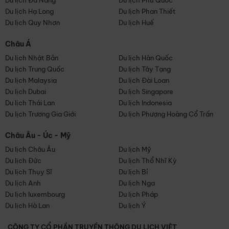
Du lịch Đà Nẵng
Du lịch Phú Quốc
Du lịch Hạ Long
Du lịch Phan Thiết
Du lịch Quy Nhơn
Du lịch Huế
Châu Á
Du lịch Nhật Bản
Du lịch Hàn Quốc
Du lịch Trung Quốc
Du lịch Tây Tạng
Du lịch Malaysia
Du lịch Đài Loan
Du lịch Dubai
Du lịch Singapore
Du lịch Thái Lan
Du lịch Indonesia
Du lịch Trương Gia Giới
Du lịch Phượng Hoàng Cổ Trấn
Châu Âu - Úc - Mỹ
Du lịch Châu Âu
Du lịch Mỹ
Du lịch Đức
Du lịch Thổ Nhĩ Kỳ
Du lịch Thụy Sĩ
Du lịch Bỉ
Du lịch Anh
Du lịch Nga
Du lịch luxembourg
Du lịch Pháp
Du lịch Hà Lan
Du lịch Ý
CÔNG TY CỔ PHẦN TRUYỀN THÔNG DU LỊCH VIỆT