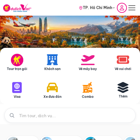
TP. Hồ Chí Minh
Tour trọn gói
Khách sạn
Vé máy bay
Vé vui chơi
Thêm
Visa
Xe đưa đón
Combo