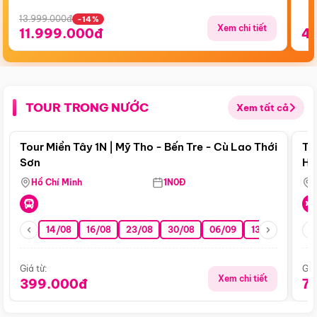
13.999.000đ
-14%
Xem chi tiết
11.999.000đ
4
TOUR TRONG NƯỚC
Xem tất cả
Điểm nổi bật
Tour Miền Tây 1N | Mỹ Tho - Bến Tre - Cù Lao Thới
To
Sơn
Hu
Hồ Chí Minh
1N0Đ
14/08
16/08
23/08
30/08
06/09
13/09
20/0
Giá từ:
Giá
Xem chi tiết
399.000đ
7