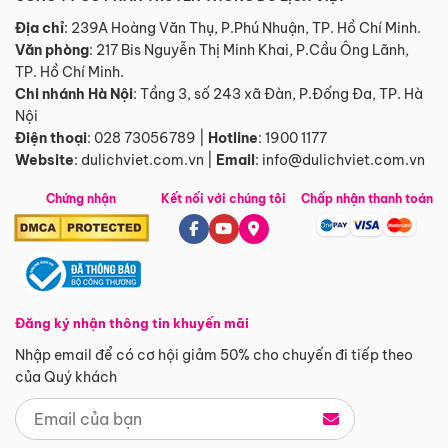
Địa chỉ
: 239A Hoàng Văn Thụ, P.Phú Nhuận, TP. Hồ Chí Minh.
Văn phòng
:
217 Bis Nguyễn Thị Minh Khai, P.Cầu Ông Lãnh,
TP. Hồ Chí Minh.
Chi nhánh Hà Nội
:
Tầng 3, số 243 xã Đàn, P.Đống Đa, TP. Hà
Nội
Điện thoại
:
028 73056789
|
Hotline
:
1900 1177
Website
:
dulichviet.com.vn
|
Email
:
info@dulichviet.com.vn
Chứng nhận
Kết nối với chúng tôi
Chấp nhận thanh toán
Đăng ký nhận thông tin khuyến mãi
Nhập email để có cơ hội giảm 50% cho chuyến đi tiếp theo
của Quý khách