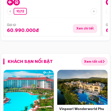
10/12
Giá từ:
Giá
Xem chi tiết
60.990.000đ
6
KHÁCH SẠN NỔI BẬT
Xem tất cả
Vinpearl Wonderworld Phu