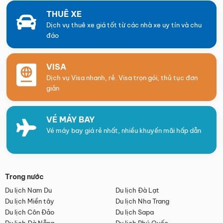
THUÊ XE
Dịch vụ thuê xe giá tốt từ các nhà xe uy tín và chu
đáo
VISA
Dịch vụ Visa nhanh, rẻ. Visa trọn gói, thủ tục đơn
giản
VÉ MÁY BAY
Vé máy bay giá rẻ nhất, nhiều khuyến mãi hấp dẫn
Trong nước
Du lịch Nam Du
Du lịch Đà Lạt
Du lịch Miền tây
Du lịch Nha Trang
Du lịch Côn Đảo
Du lịch Sapa