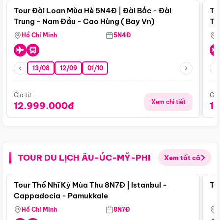
Tour Đài Loan Mùa Hè 5N4Đ | Đài Bắc - Đài
To
Trung - Nam Đầu - Cao Hùng ( Bay Vn)
Tr
Hồ Chí Minh
5N4Đ
13/08
12/09
01/10
Giá từ:
Giá
Xem chi tiết
12.999.000đ
1
TOUR DU LỊCH ÂU-ÚC-MỸ-PHI
Xem tất cả
Điểm nổi bật
Tour Thổ Nhĩ Kỳ Mùa Thu 8N7Đ | Istanbul -
To
Cappadocia - Pamukkale
Hồ Chí Minh
8N7Đ