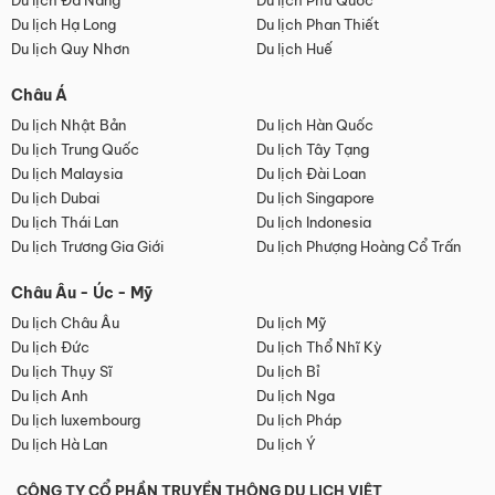
Du lịch Đà Nẵng
Du lịch Phú Quốc
Du lịch Hạ Long
Du lịch Phan Thiết
Du lịch Quy Nhơn
Du lịch Huế
Châu Á
Du lịch Nhật Bản
Du lịch Hàn Quốc
Du lịch Trung Quốc
Du lịch Tây Tạng
Du lịch Malaysia
Du lịch Đài Loan
Du lịch Dubai
Du lịch Singapore
Du lịch Thái Lan
Du lịch Indonesia
Du lịch Trương Gia Giới
Du lịch Phượng Hoàng Cổ Trấn
Châu Âu - Úc - Mỹ
Du lịch Châu Âu
Du lịch Mỹ
Du lịch Đức
Du lịch Thổ Nhĩ Kỳ
Du lịch Thụy Sĩ
Du lịch Bỉ
Du lịch Anh
Du lịch Nga
Du lịch luxembourg
Du lịch Pháp
Du lịch Hà Lan
Du lịch Ý
CÔNG TY CỔ PHẦN TRUYỀN THÔNG DU LỊCH VIỆT