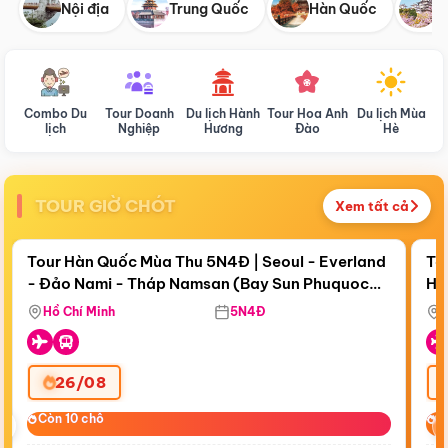
Nội địa
Trung Quốc
Hàn Quốc
N
Combo Du
Tour Doanh
Du lịch Hành
Tour Hoa Anh
Du lịch Mùa
D
lịch
Nghiệp
Hương
Đào
Hè
TOUR GIỜ CHÓT
Xem tất cả
Điểm nổi bật
Còn
19 ngày 04:51:39
Cò
Tour Hàn Quốc Mùa Thu 5N4Đ | Seoul - Everland
To
- Đảo Nami - Tháp Namsan (Bay Sun Phuquoc
Hò
Tặ
Airways)
Aq
Hồ Chí Minh
5N4Đ
26/08
‹
Còn 10 chỗ
Còn 10 chỗ
C
C