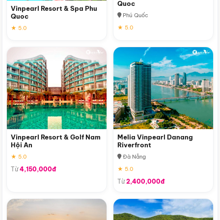
Quoc
Vinpearl Resort & Spa Phu
Phú Quốc
Quoc
★ 5.0
★ 5.0
Vinpearl Resort & Golf Nam
Melia Vinpearl Danang
Hội An
Riverfront
★ 5.0
Đà Nẵng
Từ
4,150,000đ
★ 5.0
Từ
2,400,000đ