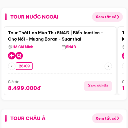
TOUR NƯỚC NGOÀI
Xem tất cả
Điểm nổi bật
Tour Thái Lan Mùa Thu 5N4Đ | Biển Jomtien -
To
Chợ Nổi - Muang Boran - Suanthai
Ku
Si
Hồ Chí Minh
5N4Đ
26/09
Giá từ:
Giá
Xem chi tiết
8.499.000đ
1
TOUR CHÂU Á
Xem tất cả
Điểm nổi bật