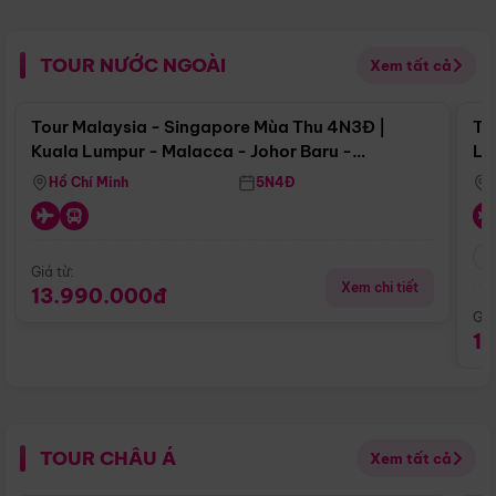
TOUR NƯỚC NGOÀI
Xem tất cả
Điểm nổi bật
Tour Malaysia - Singapore Mùa Thu 4N3Đ |
To
Kuala Lumpur - Malacca - Johor Baru -
Lử
Singapore
Hồ Chí Minh
5N4Đ
Giá từ:
Xem chi tiết
13.990.000đ
Giá
1
TOUR CHÂU Á
Xem tất cả
Điểm nổi bật