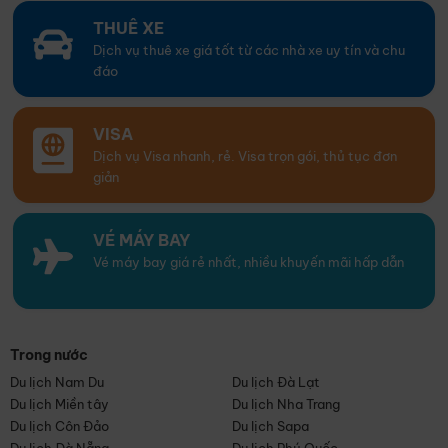
THUÊ XE
Dịch vụ thuê xe giá tốt từ các nhà xe uy tín và chu
đáo
VISA
Dịch vụ Visa nhanh, rẻ. Visa trọn gói, thủ tục đơn
giản
VÉ MÁY BAY
Vé máy bay giá rẻ nhất, nhiều khuyến mãi hấp dẫn
Trong nước
Du lịch Nam Du
Du lịch Đà Lạt
Du lịch Miền tây
Du lịch Nha Trang
Du lịch Côn Đảo
Du lịch Sapa