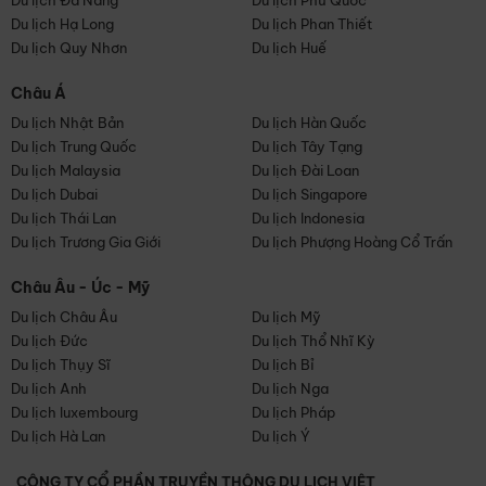
Du lịch Đà Nẵng
Du lịch Phú Quốc
Du lịch Hạ Long
Du lịch Phan Thiết
Du lịch Quy Nhơn
Du lịch Huế
Châu Á
Du lịch Nhật Bản
Du lịch Hàn Quốc
Du lịch Trung Quốc
Du lịch Tây Tạng
Du lịch Malaysia
Du lịch Đài Loan
Du lịch Dubai
Du lịch Singapore
Du lịch Thái Lan
Du lịch Indonesia
Du lịch Trương Gia Giới
Du lịch Phượng Hoàng Cổ Trấn
Châu Âu - Úc - Mỹ
Du lịch Châu Âu
Du lịch Mỹ
Du lịch Đức
Du lịch Thổ Nhĩ Kỳ
Du lịch Thụy Sĩ
Du lịch Bỉ
Du lịch Anh
Du lịch Nga
Du lịch luxembourg
Du lịch Pháp
Du lịch Hà Lan
Du lịch Ý
CÔNG TY CỔ PHẦN TRUYỀN THÔNG DU LỊCH VIỆT