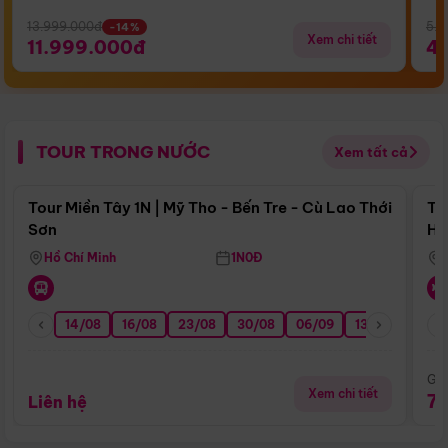
13.999.000đ
5.5
-14%
Xem chi tiết
11.999.000đ
4
TOUR TRONG NƯỚC
Xem tất cả
Điểm nổi bật
Tour Miền Tây 1N | Mỹ Tho - Bến Tre - Cù Lao Thới
To
Sơn
Hu
Hồ Chí Minh
1N0Đ
14/08
16/08
23/08
30/08
06/09
13/09
20/0
Giá
Xem chi tiết
7
Liên hệ