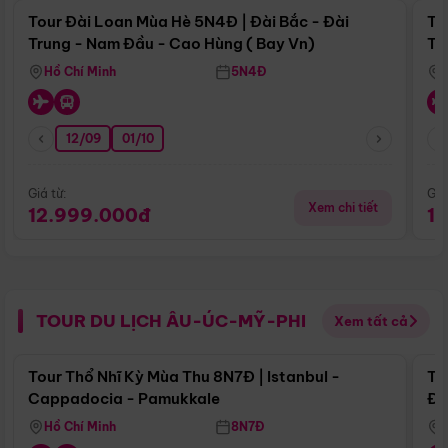
Tour Đài Loan Mùa Hè 5N4Đ | Đài Bắc - Đài
To
Trung - Nam Đầu - Cao Hùng ( Bay Vn)
Tr
Hồ Chí Minh
5N4Đ
12/09
01/10
Giá từ:
Giá
Xem chi tiết
12.999.000đ
1
TOUR DU LỊCH ÂU-ÚC-MỸ-PHI
Xem tất cả
Điểm nổi bật
Tour Thổ Nhĩ Kỳ Mùa Thu 8N7Đ | Istanbul -
To
Cappadocia - Pamukkale
Đế
Hồ Chí Minh
8N7Đ