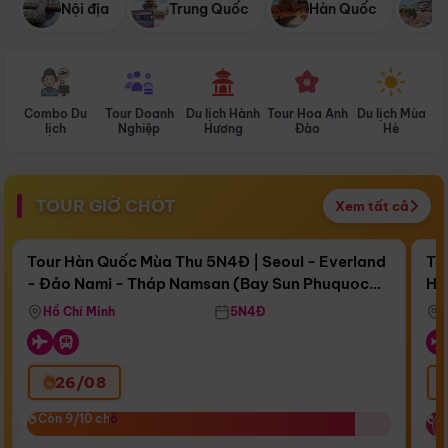
Nội địa
Trung Quốc
Hàn Quốc
N
Combo Du
Tour Doanh
Du lịch Hành
Tour Hoa Anh
Du lịch Mùa
D
lịch
Nghiệp
Hương
Đào
Hè
TOUR GIỜ CHÓT
Xem tất cả
Điểm nổi bật
Còn
17 ngày 06:49:47
Cò
Tour Hàn Quốc Mùa Thu 5N4Đ | Seoul - Everland
To
- Đảo Nami - Tháp Namsan (Bay Sun Phuquoc
Hò
Bay Sun Phuquoc Airways
Tặ
Airways)
Aq
Hồ Chí Minh
5N4Đ
26/08
‹
Còn 9/10 chỗ
Còn 9/10 chỗ
C
C