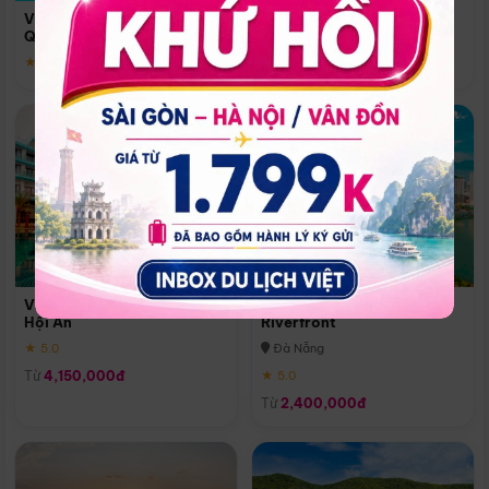
Quoc
Vinpearl Resort & Spa Phu
Phú Quốc
Quoc
★ 5.0
★ 5.0
Vinpearl Resort & Golf Nam
Melia Vinpearl Danang
Hội An
Riverfront
★ 5.0
Đà Nẵng
Từ
4,150,000đ
★ 5.0
Từ
2,400,000đ