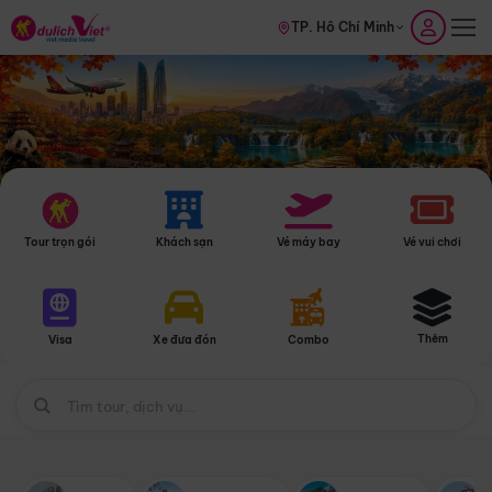
TP. Hồ Chí Minh
Tour trọn gói
Khách sạn
Vé máy bay
Vé vui chơi
Thêm
Visa
Xe đưa đón
Combo