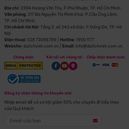
Địa chỉ
: 239A Hoàng Văn Thụ, P.Phú Nhuận, TP. Hồ Chí Minh.
Văn phòng
:
217 Bis Nguyễn Thị Minh Khai, P.Cầu Ông Lãnh,
TP. Hồ Chí Minh.
Chi nhánh Hà Nội
:
Tầng 3, số 243 xã Đàn, P.Đống Đa, TP. Hà
Nội
Điện thoại
:
028 73056789
|
Hotline
:
1900 1177
Website
:
dulichviet.com.vn
|
Email
:
info@dulichviet.com.vn
Chứng nhận
Kết nối với chúng tôi
Chấp nhận thanh toán
Đăng ký nhận thông tin khuyến mãi
Nhập email để có cơ hội giảm 50% cho chuyến đi tiếp theo
của Quý khách