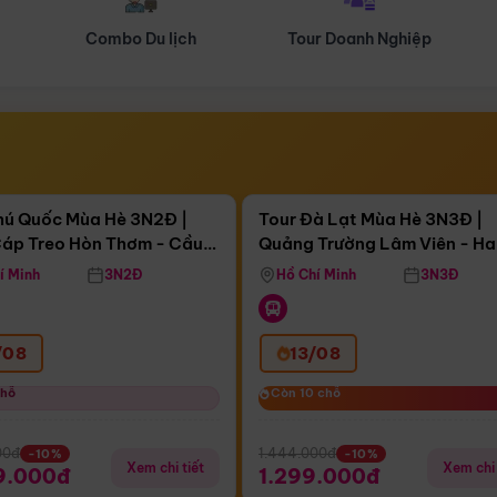
Tour Doanh Nghiệp
Du lịch Hành Hương
Điểm nổi bật
Điểm nổi
ngày 13:21:39
Còn
04 ngày 13:21:39
hú Quốc Mùa Hè 3N2Đ |
Tour Đà Lạt Mùa Hè 3N3Đ |
áp Treo Hòn Thơm - Cầu
Quảng Trường Lâm Viên - H
áp Treo Hòn Thơm
Công Viên Nước Aquatopia
Hill - Puppy Farm
í Minh
3N2Đ
Hồ Chí Minh
3N3Đ
/08
13/08
chỗ
chỗ
Còn 10 chỗ
Còn 10 chỗ
00đ
1.444.000đ
-10%
-10%
Xem chi tiết
Xem chi 
9.000đ
1.299.000đ