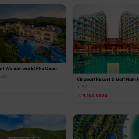
arl Wonderworld Phu Quoc
Quốc
Vinpearl Resort & Golf Nam 
★ 5.0
Từ
4,150,000đ