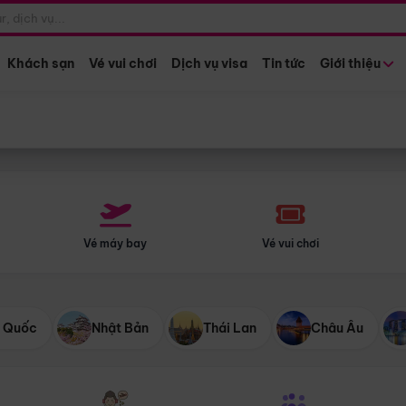
Điểm khởi hành
Tháng khở
Hồ Chí Minh
Bất kỳ 
Khách sạn
Vé vui chơi
Dịch vụ visa
Tin tức
Giới thiệu
Vé máy bay
Vé vui chơi
 Quốc
Nhật Bản
Thái Lan
Châu Âu