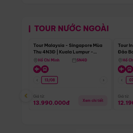
TOUR NƯỚC NGOÀI
Điểm nổi bật
Tour Malaysia - Singapore Mùa
Tour I
Thu 4N3Đ | Kuala Lumpur -
Đảo Ba
Malacca - Johor Baru -
Pengli
Hồ Chí Minh
5N4Đ
Hồ Ch
Singapore
13/08
07
‹
Giá từ:
Giá từ:
Xem chi tiết
13.990.000đ
12.1