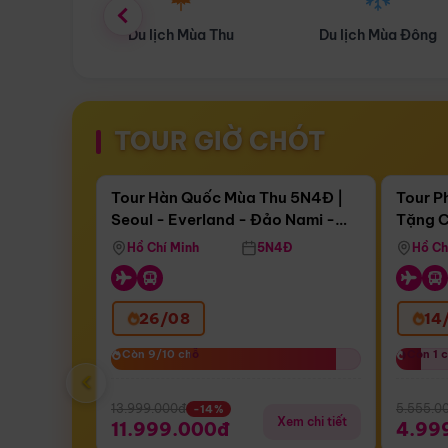
ùa Thu
Du lịch Mùa Đông
Combo Du lịch
TOUR GIỜ CHÓT
Điểm nổi bật
Còn
17 ngày 13:21:39
Còn
05 
Tour Hàn Quốc Mùa Thu 5N4Đ |
Tour P
Seoul - Everland - Đảo Nami -
Tặng C
Bay Sun Phuquoc Airways
Tặng C
Tháp Namsan (Bay Sun Phuquoc
Hôn - 
Hồ Chí Minh
5N4Đ
Hồ Ch
Airways)
26/08
14
Còn 9/10 chỗ
Còn 9/10 chỗ
Còn 1 
Còn 1 
‹
13.999.000đ
5.555.0
-14%
Xem chi tiết
11.999.000đ
4.99