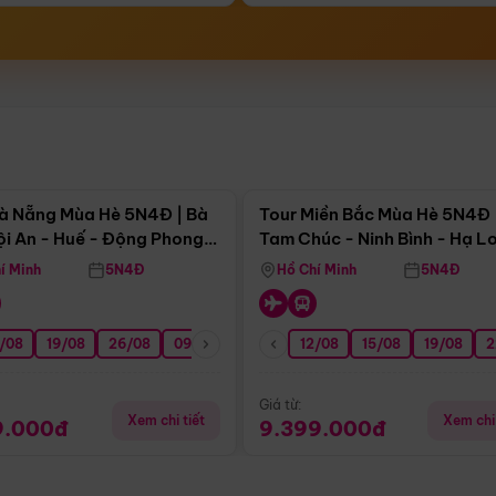
Điểm nổi bật
Điểm nổi
à Nẵng Mùa Hè 5N4Đ | Bà
Tour Miền Bắc Mùa Hè 5N4Đ 
ội An - Huế - Động Phong
Tam Chúc - Ninh Bình - Hạ L
í Minh
5N4Đ
Hồ Chí Minh
5N4Đ
/08
3/09
19/08
20/09
26/08
27/09
09/09
16/09
12/08
23/09
15/08
30/09
19/08
07/10
2
Giá từ:
Xem chi tiết
Xem chi 
9.000đ
9.399.000đ