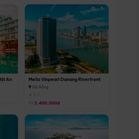
Hội An
Melia Vinpearl Danang Riverfront
Đà Nẵng
★ 5.0
Từ
2,400,000đ