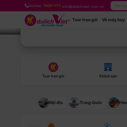
Bạn muốn đi đâu?
*
Hotline:
1900 1177
info@dulichviet.com.vn
Tour trọn gói
Vé máy bay
Tour trọn gói
Khách sạn
Nội địa
Trung Quốc
Hàn