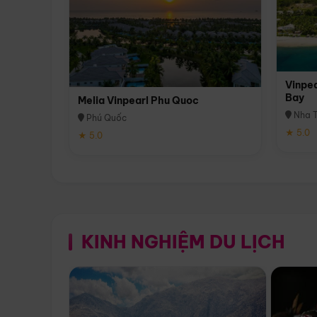
Vinpea
Bay
Melia Vinpearl Phu Quoc
Nha T
Phú Quốc
★ 5.0
★ 5.0
KINH NGHIỆM DU LỊCH