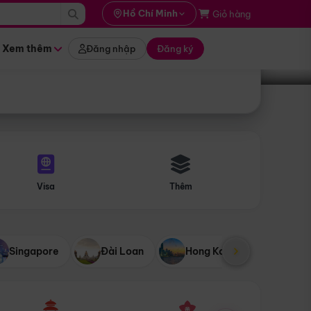
i hành
Hồ Chí Minh
Giỏ hàng
Tìm tour
tháng nào
Xem thêm
Đăng nhập
Đăng ký
Visa
Thêm
Singapore
Đài Loan
Hong Kong
Mỹ