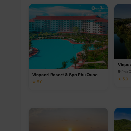
Vinpe
Phú 
Vinpearl Resort & Spa Phu Quoc
★ 5.0
★ 5.0