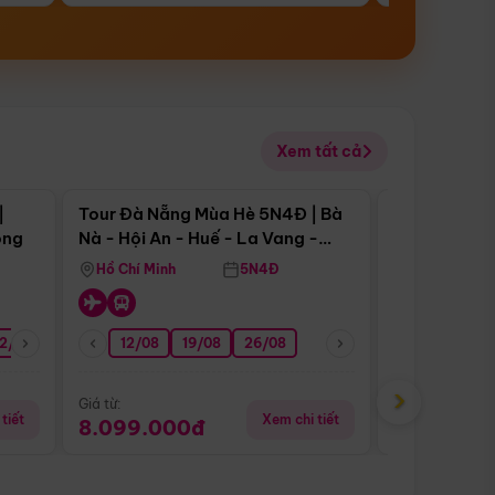
Xem tất cả
 bật
Điểm nổi bật
|
Tour Đà Nẵng Mùa Hè 5N4Đ | Bà
Tour Đà Nẵn
ong
Nà - Hội An - Huế - La Vang -
Nà - Hội An
Động Thiên Đường
Nha
Hồ Chí Minh
5N4Đ
Hồ Chí Minh
2/08
26/08
05/09
12/08
19/08
09/09
26/08
12/09
13/08
›
Giá từ:
Giá từ:
tiết
Xem chi tiết
8.099.000đ
6.899.00