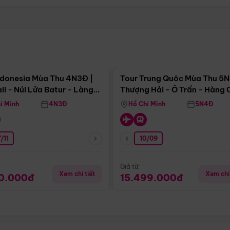
Điểm nổi bật
Điểm nổi
ndonesia Mùa Thu 4N3Đ |
Tour Trung Quôc Mùa Thu 5N
li - Núi Lửa Batur - Làng
Thượng Hải - Ô Trấn - Hàng
puran
(Tour Không Shopping)
í Minh
4N3Đ
Hồ Chí Minh
5N4Đ
/11
10/09
Giá từ:
Xem chi tiết
Xem chi 
90.000đ
15.499.000đ