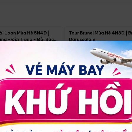
Điểm nổi bật
Điểm nổi
ài Loan Mùa Hè 5N4Đ |
Tour Brunei Mùa Hè 4N3Đ | B
ng - Đài Trung - Đài Bắc
Darussalam
j)
í Minh
5N4Đ
Hồ Chí Minh
4N3Đ
4/09
18/09
30/08
17/09
24/09
Giá từ:
Xem chi tiết
Xem chi 
90.000đ
14.499.000đ