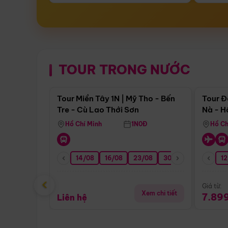
TOUR TRONG NƯỚC
Điểm nổi bật
Tour Miền Tây 1N | Mỹ Tho - Bến
Tour Đ
Tre - Cù Lao Thới Sơn
Nà - H
Nha
Hồ Chí Minh
1N0Đ
Hồ Ch
14/08
16/08
23/08
30/08
06/09
12
1
‹
Giá từ:
Xem chi tiết
7.89
Liên hệ