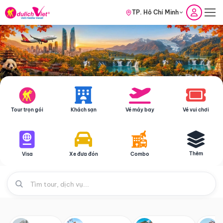
TP. Hồ Chí Minh
Tour trọn gói
Khách sạn
Vé máy bay
Vé vui chơi
Thêm
Visa
Xe đưa đón
Combo