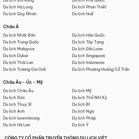
Du lịch Đà Nẵng
Du lịch Phú Quốc
Du lịch Hạ Long
Du lịch Phan Thiết
Du lịch Quy Nhơn
Du lịch Huế
Châu Á
Du lịch Nhật Bản
Du lịch Hàn Quốc
Du lịch Trung Quốc
Du lịch Tây Tạng
Du lịch Malaysia
Du lịch Đài Loan
Du lịch Dubai
Du lịch Singapore
Du lịch Thái Lan
Du lịch Indonesia
Du lịch Trương Gia Giới
Du lịch Phượng Hoàng Cổ Trấn
Châu Âu - Úc - Mỹ
Du lịch Châu Âu
Du lịch Mỹ
Du lịch Đức
Du lịch Thổ Nhĩ Kỳ
Du lịch Thụy Sĩ
Du lịch Bỉ
Du lịch Anh
Du lịch Nga
Du lịch luxembourg
Du lịch Pháp
Du lịch Hà Lan
Du lịch Ý
CÔNG TY CỔ PHẦN TRUYỀN THÔNG DU LỊCH VIỆT