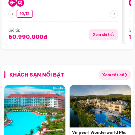
10/12
Giá từ:
Giá
Xem chi tiết
60.990.000đ
1
KHÁCH SẠN NỔI BẬT
Xem tất cả
Vinpearl Wonderworld Phu