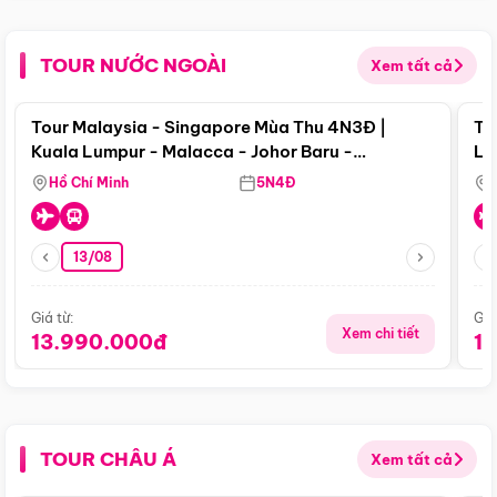
TOUR NƯỚC NGOÀI
Xem tất cả
Điểm nổi bật
Tour Malaysia - Singapore Mùa Thu 4N3Đ |
To
Kuala Lumpur - Malacca - Johor Baru -
Lử
Singapore
Hồ Chí Minh
5N4Đ
13/08
Giá từ:
Giá
Xem chi tiết
13.990.000đ
1
TOUR CHÂU Á
Xem tất cả
Điểm nổi bật