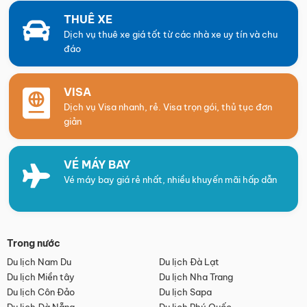
THUÊ XE
Dịch vụ thuê xe giá tốt từ các nhà xe uy tín và chu
đáo
VISA
Dịch vụ Visa nhanh, rẻ. Visa trọn gói, thủ tục đơn
giản
VÉ MÁY BAY
Vé máy bay giá rẻ nhất, nhiều khuyến mãi hấp dẫn
Trong nước
Du lịch Nam Du
Du lịch Đà Lạt
Du lịch Miền tây
Du lịch Nha Trang
Du lịch Côn Đảo
Du lịch Sapa