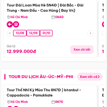
Tour Đài Loan Mùa Hè 5N4Đ | Đài Bắc - Đài
To
Trung - Nam Đầu - Cao Hùng ( Bay Vn)
Tr
Hồ Chí Minh
5N4Đ
13/08
12/09
01/10
Giá từ:
Giá
Xem chi tiết
12.999.000đ
1
TOUR DU LỊCH ÂU-ÚC-MỸ-PHI
Xem tất cả
Điểm nổi bật
Tour Thổ Nhĩ Kỳ Mùa Thu 8N7Đ | Istanbul -
To
Cappadocia - Pamukkale
Đế
Hồ Chí Minh
8N7Đ