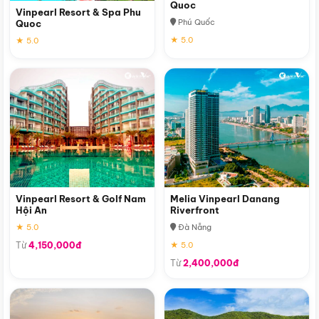
Quoc
Vinpearl Resort & Spa Phu
Phú Quốc
Quoc
★ 5.0
★ 5.0
Vinpearl Resort & Golf Nam
Melia Vinpearl Danang
Hội An
Riverfront
★ 5.0
Đà Nẵng
Từ
4,150,000đ
★ 5.0
Từ
2,400,000đ