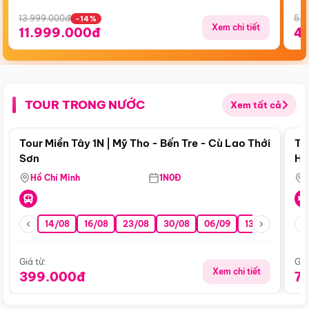
13.999.000đ
5.5
-14%
Xem chi tiết
11.999.000đ
4
TOUR TRONG NƯỚC
Xem tất cả
Điểm nổi bật
Tour Miền Tây 1N | Mỹ Tho - Bến Tre - Cù Lao Thới
To
Sơn
Hu
Hồ Chí Minh
1N0Đ
14/08
16/08
23/08
30/08
06/09
13/09
20/0
Giá từ:
Giá
Xem chi tiết
399.000đ
7