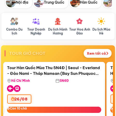
Nội địa
Trung Quốc
Hàn Quốc
N
Combo Du
Tour Doanh
Du lịch Hành
Tour Hoa Anh
Du lịch Mùa
D
lịch
Nghiệp
Hương
Đào
Hè
TOUR GIỜ CHÓT
Xem tất cả
Điểm nổi bật
Còn
18 ngày 00:43:31
Cò
Tour Hàn Quốc Mùa Thu 5N4Đ | Seoul - Everland
To
- Đảo Nami - Tháp Namsan (Bay Sun Phuquoc
Hò
Bay Sun Phuquoc Airways
Tặ
Airways)
Aq
Hồ Chí Minh
5N4Đ
26/08
‹
Còn 10 chỗ
Còn 10 chỗ
C
C