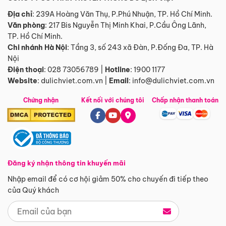
Địa chỉ
: 239A Hoàng Văn Thụ, P.Phú Nhuận, TP. Hồ Chí Minh.
Văn phòng
:
217 Bis Nguyễn Thị Minh Khai, P.Cầu Ông Lãnh,
TP. Hồ Chí Minh.
Chi nhánh Hà Nội
:
Tầng 3, số 243 xã Đàn, P.Đống Đa, TP. Hà
Nội
Điện thoại
:
028 73056789
|
Hotline
:
1900 1177
Website
:
dulichviet.com.vn
|
Email
:
info@dulichviet.com.vn
Chứng nhận
Kết nối với chúng tôi
Chấp nhận thanh toán
Đăng ký nhận thông tin khuyến mãi
Nhập email để có cơ hội giảm 50% cho chuyến đi tiếp theo
của Quý khách