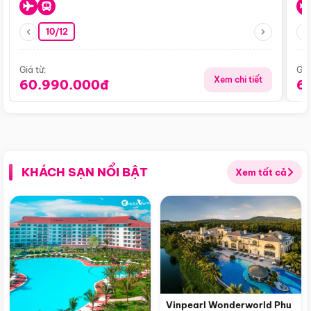
10/12
Giá từ:
Giá
Xem chi tiết
60.990.000đ
6
KHÁCH SẠN NỔI BẬT
Xem tất cả
Vinpearl Wonderworld Phu