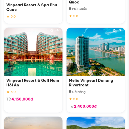
Quoc
Vinpearl Resort & Spa Phu
Phú Quốc
Quoc
★ 5.0
★ 5.0
Vinpearl Resort & Golf Nam
Melia Vinpearl Danang
Hội An
Riverfront
★ 5.0
Đà Nẵng
Từ
4,150,000đ
★ 5.0
Từ
2,400,000đ