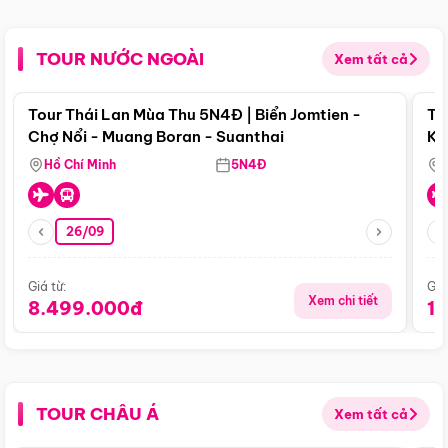
TOUR NƯỚC NGOÀI
Xem tất cả
Điểm nổi bật
Tour Thái Lan Mùa Thu 5N4Đ | Biển Jomtien -
To
Chợ Nổi - Muang Boran - Suanthai
Ku
Si
Hồ Chí Minh
5N4Đ
26/09
Giá từ:
Giá
Xem chi tiết
8.499.000đ
1
TOUR CHÂU Á
Xem tất cả
Điểm nổi bật