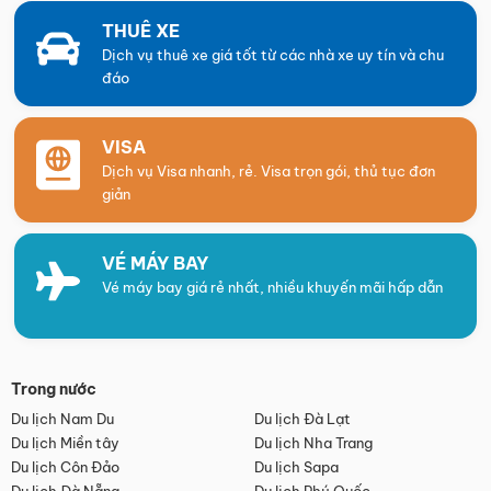
THUÊ XE
Dịch vụ thuê xe giá tốt từ các nhà xe uy tín và chu
đáo
VISA
Dịch vụ Visa nhanh, rẻ. Visa trọn gói, thủ tục đơn
giản
VÉ MÁY BAY
Vé máy bay giá rẻ nhất, nhiều khuyến mãi hấp dẫn
Trong nước
Du lịch Nam Du
Du lịch Đà Lạt
Du lịch Miền tây
Du lịch Nha Trang
Du lịch Côn Đảo
Du lịch Sapa