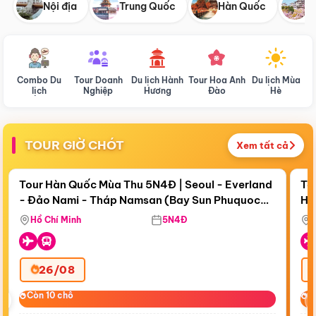
Nội địa
Trung Quốc
Hàn Quốc
N
Combo Du
Tour Doanh
Du lịch Hành
Tour Hoa Anh
Du lịch Mùa
D
lịch
Nghiệp
Hương
Đào
Hè
TOUR GIỜ CHÓT
Xem tất cả
Điểm nổi bật
Còn
19 ngày 02:30:00
Cò
Tour Hàn Quốc Mùa Thu 5N4Đ | Seoul - Everland
To
- Đảo Nami - Tháp Namsan (Bay Sun Phuquoc
Hò
Tặ
Airways)
Aq
Hồ Chí Minh
5N4Đ
26/08
‹
Còn 10 chỗ
Còn 10 chỗ
C
C