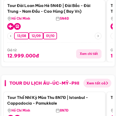
Tour Đài Loan Mùa Hè 5N4Đ | Đài Bắc - Đài
To
Trung - Nam Đầu - Cao Hùng ( Bay Vn)
Tr
Hồ Chí Minh
5N4Đ
13/08
12/09
01/10
Giá từ:
Giá
Xem chi tiết
12.999.000đ
1
TOUR DU LỊCH ÂU-ÚC-MỸ-PHI
Xem tất cả
Điểm nổi bật
Tour Thổ Nhĩ Kỳ Mùa Thu 8N7Đ | Istanbul -
To
Cappadocia - Pamukkale
Hồ Chí Minh
8N7Đ