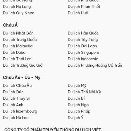
Du lịch Đà Nẵng
Du lịch Phú Quốc
Du lịch Hạ Long
Du lịch Phan Thiết
Du lịch Quy Nhơn
Du lịch Huế
Châu Á
Du lịch Nhật Bản
Du lịch Hàn Quốc
Du lịch Trung Quốc
Du lịch Tây Tạng
Du lịch Malaysia
Du lịch Đài Loan
Du lịch Dubai
Du lịch Singapore
Du lịch Thái Lan
Du lịch Indonesia
Du lịch Trương Gia Giới
Du lịch Phượng Hoàng Cổ Trấn
Châu Âu - Úc - Mỹ
Du lịch Châu Âu
Du lịch Mỹ
Du lịch Đức
Du lịch Thổ Nhĩ Kỳ
Du lịch Thụy Sĩ
Du lịch Bỉ
Du lịch Anh
Du lịch Nga
Du lịch luxembourg
Du lịch Pháp
Du lịch Hà Lan
Du lịch Ý
CÔNG TY CỔ PHẦN TRUYỀN THÔNG DU LỊCH VIỆT