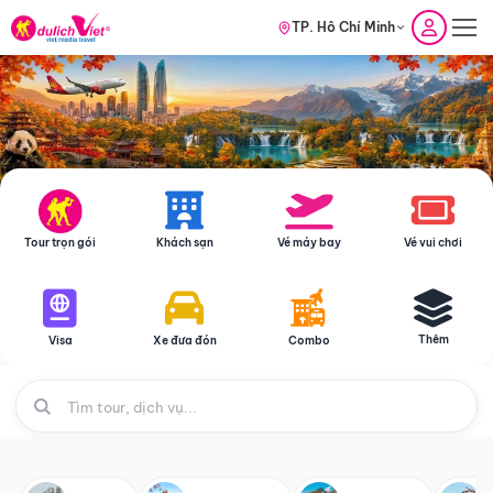
TP. Hồ Chí Minh
Tour trọn gói
Khách sạn
Vé máy bay
Vé vui chơi
Thêm
Visa
Xe đưa đón
Combo