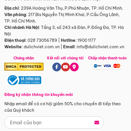
Địa chỉ
: 239A Hoàng Văn Thụ, P.Phú Nhuận, TP. Hồ Chí Minh.
Văn phòng
:
217 Bis Nguyễn Thị Minh Khai, P.Cầu Ông Lãnh,
TP. Hồ Chí Minh.
Chi nhánh Hà Nội
:
Tầng 3, số 243 xã Đàn, P.Đống Đa, TP. Hà
Nội
Điện thoại
:
028 73056789
|
Hotline
:
1900 1177
Website
:
dulichviet.com.vn
|
Email
:
info@dulichviet.com.vn
Chứng nhận
Kết nối với chúng tôi
Chấp nhận thanh toán
Đăng ký nhận thông tin khuyến mãi
Nhập email để có cơ hội giảm 50% cho chuyến đi tiếp theo
của Quý khách