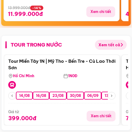
13.999.000đ
-14%
Xem chi tiết
11.999.000đ
4
TOUR TRONG NƯỚC
Xem tất cả
Điểm nổi bật
Tour Miền Tây 1N | Mỹ Tho - Bến Tre - Cù Lao Thới
To
Sơn
Hu
Hồ Chí Minh
1N0Đ
14/08
16/08
23/08
30/08
06/09
13/09
20/0
Giá từ:
Giá
Xem chi tiết
399.000đ
7