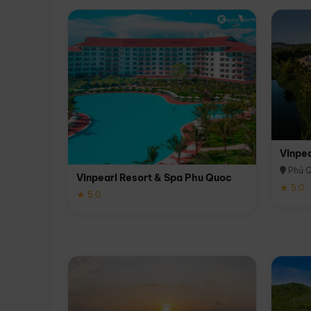
Vinpe
Phú 
Vinpearl Resort & Spa Phu Quoc
★ 5.0
★ 5.0