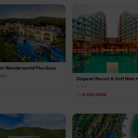
arl Wonderworld Phu Quoc
Quốc
Vinpearl Resort & Golf Nam 
★ 5.0
Từ
4,150,000đ