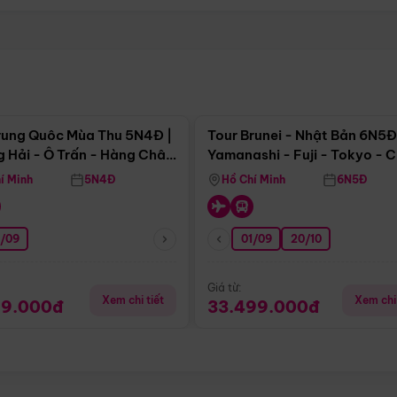
Điểm nổi bật
Điểm nổi
rung Quôc Mùa Thu 5N4Đ |
Tour Brunei - Nhật Bản 6N5Đ
 Hải - Ô Trấn - Hàng Châu
Yamanashi - Fuji - Tokyo - 
Không Shopping)
- Freeday
í Minh
5N4Đ
Hồ Chí Minh
6N5Đ
0/09
01/09
20/10
Giá từ:
Xem chi tiết
Xem chi 
99.000đ
33.499.000đ