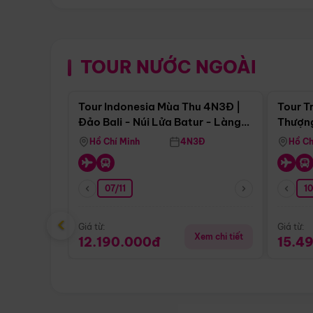
TOUR NƯỚC NGOÀI
Điểm nổi bật
Tour Indonesia Mùa Thu 4N3Đ |
Tour T
Đảo Bali - Núi Lửa Batur - Làng
Thượng
Penglipuran
(Tour 
Hồ Chí Minh
4N3Đ
Hồ Ch
07/11
1
‹
Giá từ:
Giá từ:
Xem chi tiết
12.190.000đ
15.4