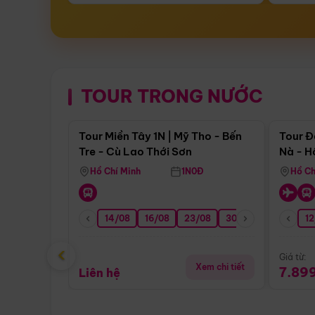
TOUR TRONG NƯỚC
Điểm nổi bật
Tour Miền Tây 1N | Mỹ Tho - Bến
Tour Đ
Tre - Cù Lao Thới Sơn
Nà - H
Nha
Hồ Chí Minh
1N0Đ
Hồ Ch
14/08
16/08
23/08
30/08
06/09
12
1
‹
Giá từ:
Xem chi tiết
7.89
Liên hệ