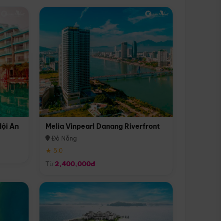
Hội An
Melia Vinpearl Danang Riverfront
Đà Nẵng
★ 5.0
Từ
2,400,000đ