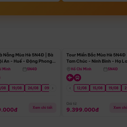
Điểm nổi bật
Điểm nổi
à Nẵng Mùa Hè 5N4Đ | Bà
Tour Miền Bắc Mùa Hè 5N4Đ 
ội An - Huế - Động Phong
Tam Chúc - Ninh Bình - Hạ L
í Minh
5N4Đ
Hồ Chí Minh
5N4Đ
/08
3/09
19/08
20/09
26/08
27/09
09/09
16/09
12/08
23/09
15/08
30/09
19/08
07/10
2
Giá từ:
Xem chi tiết
Xem chi 
9.000đ
9.399.000đ