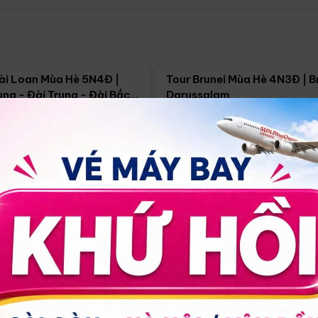
Điểm nổi bật
Điểm nổi
ài Loan Mùa Hè 5N4Đ |
Tour Brunei Mùa Hè 4N3Đ | B
ng - Đài Trung - Đài Bắc
Darussalam
j)
í Minh
5N4Đ
Hồ Chí Minh
4N3Đ
4/09
18/09
30/08
17/09
24/09
Giá từ:
Xem chi tiết
Xem chi 
90.000đ
14.499.000đ