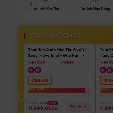
ùa Thu
Du lịch Mùa Đông
Combo Du lịch
TOUR GIỜ CHÓT
Điểm nổi bật
Còn
16 ngày 11:59:42
Còn
04 
Tour Hàn Quốc Mùa Thu 5N4Đ |
Tour P
Seoul - Everland - Đảo Nami -
Tặng C
Bay Sun Phuquoc Airways
Tặng C
Tháp Namsan (Bay Sun Phuquoc
Hôn - 
Hồ Chí Minh
5N4Đ
Hồ Ch
Airways)
26/08
14
Còn 9/10 chỗ
Còn 9/10 chỗ
Còn 6 
Còn 6 
‹
13.999.000đ
5.555.0
-14%
Xem chi tiết
11.999.000đ
4.99