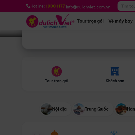
Bạn muốn đi đâu?
*
Hotline:
1900 1177
info@dulichviet.com.vn
Tour trọn gói
Vé máy bay
Tour trọn gói
Khách sạn
Nội địa
Trung Quốc
Hàn