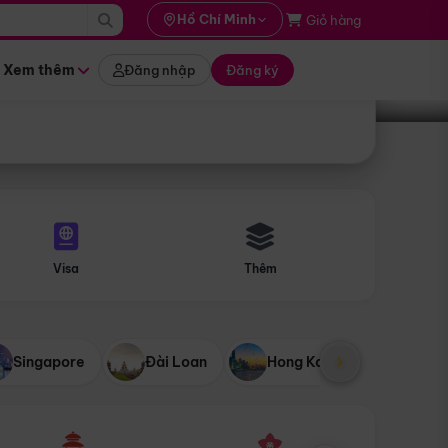
i hành
Hồ Chí Minh
Giỏ hàng
Tìm tour
tháng nào
Xem thêm
Đăng nhập
Đăng ký
Visa
Thêm
Singapore
Đài Loan
Hong Kong
Mỹ