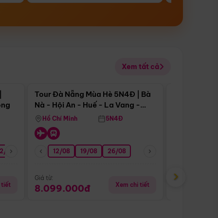
Xem tất cả
 bật
Điểm nổi bật
|
Tour Đà Nẵng Mùa Hè 5N4Đ | Bà
Tour Đà Nẵn
ong
Nà - Hội An - Huế - La Vang -
Nà - Hội An
Động Thiên Đường
Nha
Hồ Chí Minh
5N4Đ
Hồ Chí Minh
2/08
26/08
05/09
12/08
19/08
09/09
26/08
12/09
13/08
›
Giá từ:
Giá từ:
tiết
Xem chi tiết
8.099.000đ
6.899.00