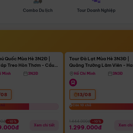
Tour Doanh Nghiệp
Du lịch Hành Hương
Điểm nổi bật
Điểm nổi
ngày 11:59:42
Còn
03 ngày 11:59:42
hú Quốc Mùa Hè 3N2Đ |
Tour Đà Lạt Mùa Hè 3N3Đ |
áp Treo Hòn Thơm - Cầu
Quảng Trường Lâm Viên - H
áp Treo Hòn Thơm
Công Viên Nước Aquatopia
Hill - Puppy Farm
í Minh
3N2Đ
Hồ Chí Minh
3N3Đ
/08
13/08
chỗ
chỗ
Còn 10 chỗ
Còn 10 chỗ
00đ
1.444.000đ
-10%
-10%
Xem chi tiết
Xem chi 
9.000đ
1.299.000đ