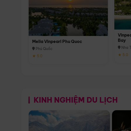
Vinpea
Bay
Melia Vinpearl Phu Quoc
Nha T
Phú Quốc
★ 5.0
★ 5.0
KINH NGHIỆM DU LỊCH