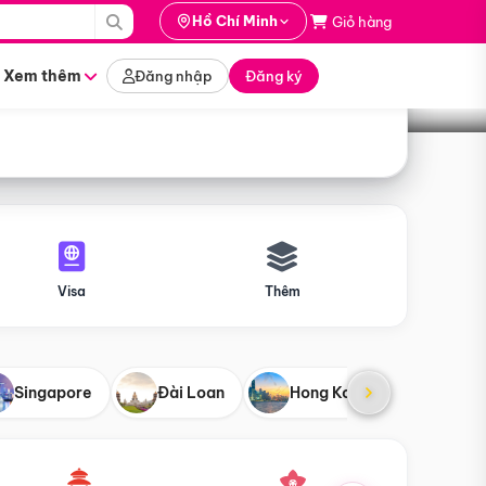
i hành
Hồ Chí Minh
Giỏ hàng
Tìm tour
tháng nào
Xem thêm
Đăng nhập
Đăng ký
Visa
Thêm
Singapore
Đài Loan
Hong Kong
Mỹ