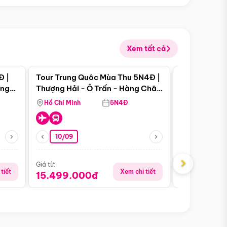
Xem tất cả
 bật
Điểm nổi bật
Đ |
Tour Trung Quôc Mùa Thu 5N4Đ |
Tour Trung
àng
Thượng Hải - Ô Trấn - Hàng Châu
| Thành Đô 
(Tour Không Shopping)
Viên Gấu Tr
Hồ Chí Minh
5N4Đ
Hồ Chí Minh
10/09
06/08
›
Giá từ:
Giá từ:
tiết
Xem chi tiết
15.499.000đ
18.990.0