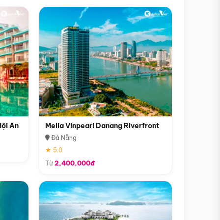
Hội An
Melia Vinpearl Danang Riverfront
Đà Nẵng
★ 5.0
Từ
2,400,000đ