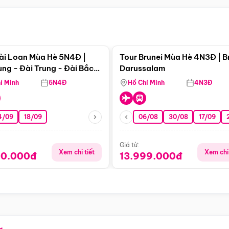
Điểm nổi bật
Điểm nổi
ài Loan Mùa Hè 5N4Đ |
Tour Brunei Mùa Hè 4N3Đ | B
ng - Đài Trung - Đài Bắc
Darussalam
j)
í Minh
5N4Đ
Hồ Chí Minh
4N3Đ
4/09
18/09
06/08
30/08
17/09
Giá từ:
Xem chi tiết
Xem chi 
90.000đ
13.999.000đ