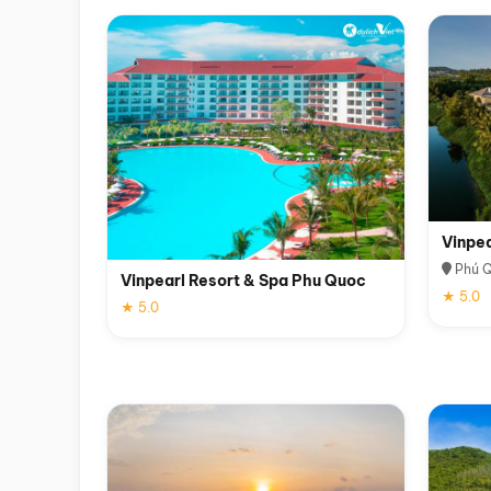
Vinpe
Phú 
Vinpearl Resort & Spa Phu Quoc
★ 5.0
★ 5.0