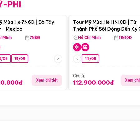
Ỹ-PHI
Điểm nổi bật
Điểm nổi
ỹ Mùa Hè 7N6Đ | Bờ Tây
Tour Mỹ Mùa Hè 11N10Đ | Từ
 - Mexico
Thành Phố Sôi Động Đến Kỳ
Thiên Nhiên Mỹ
í Minh
7N6Đ
Hồ Chí Minh
11N10Đ
8/08
19/09
14/08
Giá từ:
Xem chi tiết
Xem chi 
00.000đ
112.900.000đ