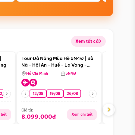
Xem tất cả
 bật
Điểm nổi bật
|
Tour Đà Nẵng Mùa Hè 5N4Đ | Bà
Tour Đà Nẵn
ong
Nà - Hội An - Huế - La Vang -
Nà - Hội An
Động Thiên Đường
Nha
Hồ Chí Minh
5N4Đ
Hồ Chí Minh
2/08
26/08
05/09
12/08
19/08
09/09
26/08
12/09
13/08
›
Giá từ:
Giá từ:
tiết
Xem chi tiết
8.099.000đ
6.899.00