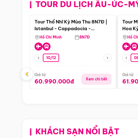
TOUR DU LỊCH ÂU-ÚC-M
Điểm nổi bật
Tour Thổ Nhĩ Kỳ Mùa Thu 8N7Đ |
Tour M
Istanbul - Cappadocia -
Hoa Kỳ
Pamukkale
Hồ Chí Minh
8N7Đ
Hồ Ch
10/12
0
‹
Giá từ:
Giá từ:
Xem chi tiết
60.990.000đ
61.9
KHÁCH SẠN NỔI BẬT