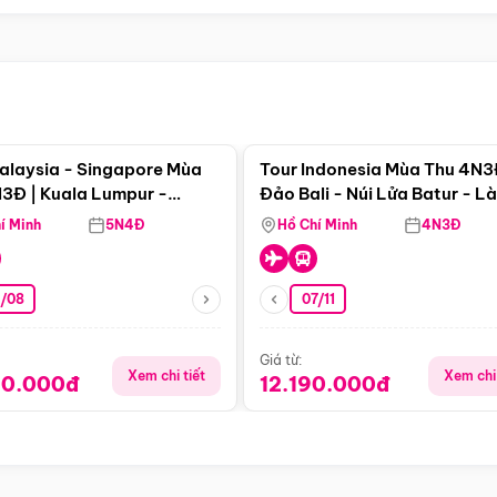
Điểm nổi bật
Điểm nổi
alaysia - Singapore Mùa
Tour Indonesia Mùa Thu 4N3
3Đ | Kuala Lumpur -
Đảo Bali - Núi Lửa Batur - L
a - Johor Baru -
Penglipuran
í Minh
5N4Đ
Hồ Chí Minh
4N3Đ
pore
3/08
07/11
Giá từ:
Xem chi tiết
Xem chi 
90.000đ
12.190.000đ