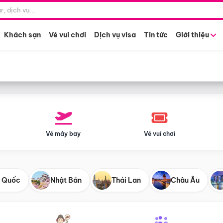
Điểm khởi hành
Tháng khở
Hồ Chí Minh
Bất kỳ 
Khách sạn
Vé vui chơi
Dịch vụ visa
Tin tức
Giới thiệu
Vé máy bay
Vé vui chơi
 Quốc
Nhật Bản
Thái Lan
Châu Âu