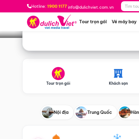
Bạn muốn đi đâu?
*
Hotline:
1900 1177
info@dulichviet.com.vn
Tour trọn gói
Vé máy bay
Tour trọn gói
Khách sạn
Nội địa
Trung Quốc
Hàn