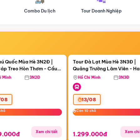
Tour Doanh Nghiệp
Du lịch Hành Hương
Điểm nổi bật
Điểm nổi
ngày 07:48:50
Còn
06 ngày 07:48:50
hú Quốc Mùa Hè 3N2Đ |
Tour Đà Lạt Mùa Hè 3N3Đ |
áp Treo Hòn Thơm - Cầu
Quảng Trường Lâm Viên - H
áp Treo Hòn Thơm
Công Viên Nước Aquatopia
Hill - Puppy Farm
í Minh
3N2Đ
Hồ Chí Minh
3N3Đ
/08
13/08
chỗ
chỗ
Còn 10 chỗ
Còn 10 chỗ
Xem chi tiết
Xem chi 
9.000đ
1.299.000đ