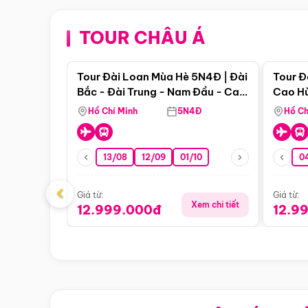
TOUR CHÂU Á
Điểm nổi bật
Tour Đài Loan Mùa Hè 5N4Đ | Đài
Tour Đ
Bắc - Đài Trung - Nam Đầu - Cao
Cao Hù
Hùng ( Bay Vn)
(Bay V
Hồ Chí Minh
5N4Đ
Hồ Ch
13/08
12/09
01/10
0
‹
Giá từ:
Giá từ:
Xem chi tiết
12.999.000đ
12.9