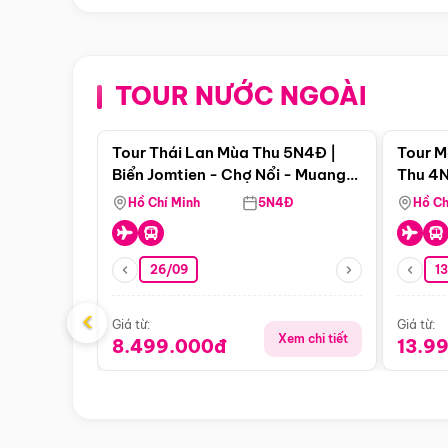
TOUR NƯỚC NGOÀI
Điểm nổi bật
Tour Thái Lan Mùa Thu 5N4Đ |
Tour M
Biển Jomtien - Chợ Nổi - Muang
Thu 4N
Boran - Suanthai
Malacc
Hồ Chí Minh
5N4Đ
Hồ Ch
Singa
26/09
1
‹
Giá từ:
Giá từ:
Xem chi tiết
8.499.000đ
13.9