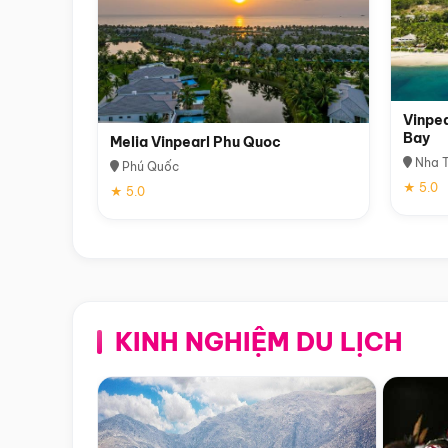
Vinpea
Bay
Melia Vinpearl Phu Quoc
Nha T
Phú Quốc
★ 5.0
★ 5.0
KINH NGHIỆM DU LỊCH