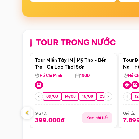
TOUR TRONG NƯỚC
Điểm nổi bật
Tour Miền Tây 1N | Mỹ Tho - Bến
Tour Đ
Tre - Cù Lao Thới Sơn
Nà - H
Nha
Hồ Chí Minh
1N0Đ
Hồ Ch
09/08
14/08
16/08
23/08
30/08
12
0
‹
Giá từ:
Giá từ:
Xem chi tiết
399.000đ
7.89