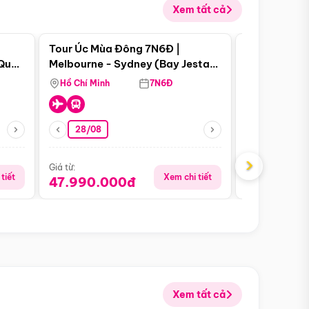
Xem tất cả
 bật
Điểm nổi bật
Tour Úc Mùa Đông 7N6Đ |
Tour Nam Ph
 Quan
Melbourne - Sydney (Bay Jestar
Cape Town -
Airways)
Bàn - Johan
Hồ Chí Minh
7N6Đ
Hồ Chí Minh
Safari - Lo
28/08
28/08
›
Giá từ:
Giá từ:
tiết
Xem chi tiết
47.990.000đ
88.900.0
Xem tất cả