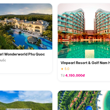
arl Wonderworld Phu Quoc
Quốc
Vinpearl Resort & Golf Nam 
★ 5.0
Từ
4,150,000đ