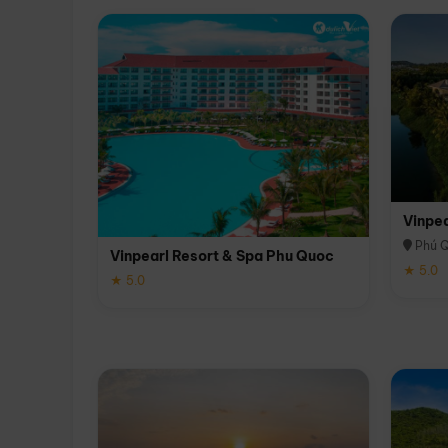
Vinpe
Phú 
Vinpearl Resort & Spa Phu Quoc
★ 5.0
★ 5.0