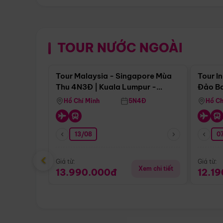
TOUR NƯỚC NGOÀI
Điểm nổi bật
Tour Malaysia - Singapore Mùa
Tour I
Thu 4N3Đ | Kuala Lumpur -
Đảo Ba
Malacca - Johor Baru -
Pengli
Hồ Chí Minh
5N4Đ
Hồ Ch
Singapore
13/08
07
‹
Giá từ:
Giá từ:
Xem chi tiết
13.990.000đ
12.1