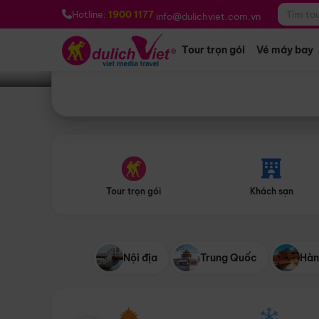
Bạn muốn đi đâu?
*
Hotline:
1900 1177
info@dulichviet.com.vn
Tour trọn gói
Vé máy bay
Tour trọn gói
Khách sạn
Nội địa
Trung Quốc
Hàn