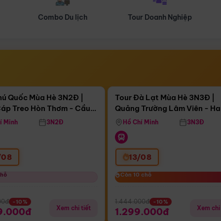
Tour Doanh Nghiệp
Du lịch Hành Hương
Điểm nổi bật
Điểm nổi
ngày 11:22:25
Còn
04 ngày 11:22:25
hú Quốc Mùa Hè 3N2Đ |
Tour Đà Lạt Mùa Hè 3N3Đ |
áp Treo Hòn Thơm - Cầu
Quảng Trường Lâm Viên - H
áp Treo Hòn Thơm
Công Viên Nước Aquatopia
Hill - Puppy Farm
í Minh
3N2Đ
Hồ Chí Minh
3N3Đ
/08
13/08
chỗ
chỗ
Còn 10 chỗ
Còn 10 chỗ
00đ
1.444.000đ
-10%
-10%
Xem chi tiết
Xem chi 
9.000đ
1.299.000đ