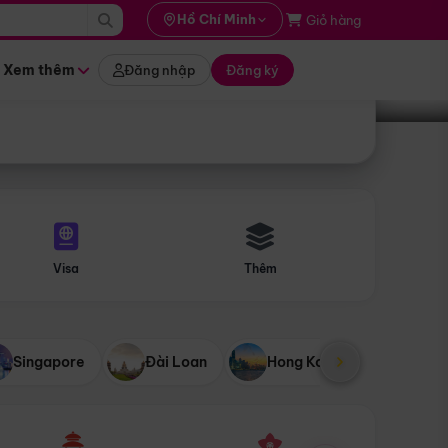
i hành
Hồ Chí Minh
Giỏ hàng
Tìm tour
tháng nào
Xem thêm
Đăng nhập
Đăng ký
Visa
Thêm
Singapore
Đài Loan
Hong Kong
Mỹ