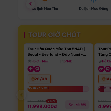
ùa Thu
Du lịch Mùa Đông
Combo Du lịch
TOUR GIỜ CHÓT
Điểm nổi bật
Còn
17 ngày 11:22:25
Còn
05 
Tour Hàn Quốc Mùa Thu 5N4Đ |
Tour P
Seoul - Everland - Đảo Nami -
Tặng C
Bay Sun Phuquoc Airways
Tặng C
Tháp Namsan (Bay Sun Phuquoc
Hôn - 
Hồ Chí Minh
5N4Đ
Hồ Ch
Airways)
26/08
14
Còn 9/10 chỗ
Còn 9/10 chỗ
Còn 1 
Còn 1 
‹
13.999.000đ
5.555.0
-14%
Xem chi tiết
11.999.000đ
4.99