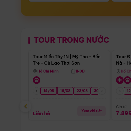
TOUR TRONG NƯỚC
Điểm nổi bật
Tour Miền Tây 1N | Mỹ Tho - Bến
Tour Đ
Tre - Cù Lao Thới Sơn
Nà - H
Nha
Hồ Chí Minh
1N0Đ
Hồ Ch
14/08
16/08
23/08
30/08
06/09
12
1
‹
Giá từ:
Xem chi tiết
7.89
Liên hệ