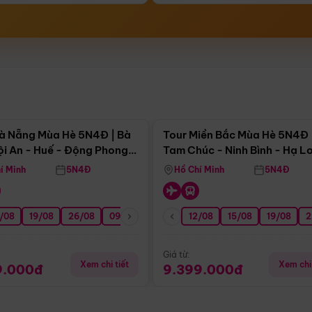
Điểm nổi bật
Điểm nổi
à Nẵng Mùa Hè 5N4Đ | Bà
Tour Miền Bắc Mùa Hè 5N4Đ 
ội An - Huế - Động Phong
Tam Chúc - Ninh Bình - Hạ L
í Minh
5N4Đ
Hồ Chí Minh
5N4Đ
/08
3/09
19/08
20/09
26/08
27/09
09/09
16/09
12/08
23/09
15/08
30/09
19/08
07/10
2
Giá từ:
Xem chi tiết
Xem chi 
9.000đ
9.399.000đ