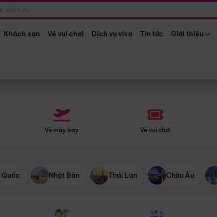
Điểm khởi hành
Tháng khở
Hồ Chí Minh
Bất kỳ 
Khách sạn
Vé vui chơi
Dịch vụ visa
Tin tức
Giới thiệu
Vé máy bay
Vé vui chơi
 Quốc
Nhật Bản
Thái Lan
Châu Âu