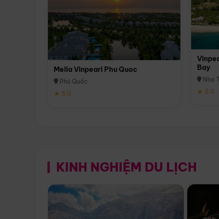
Vinpea
Bay
Melia Vinpearl Phu Quoc
Nha T
Phú Quốc
★ 5.0
★ 5.0
KINH NGHIỆM DU LỊCH