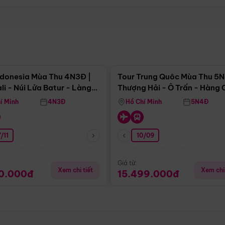
Điểm nổi bật
Điểm nổi
ndonesia Mùa Thu 4N3Đ |
Tour Trung Quôc Mùa Thu 5N
li - Núi Lửa Batur - Làng
Thượng Hải - Ô Trấn - Hàng
puran
(Tour Không Shopping)
í Minh
4N3Đ
Hồ Chí Minh
5N4Đ
/11
10/09
Giá từ:
Xem chi tiết
Xem chi 
90.000đ
15.499.000đ