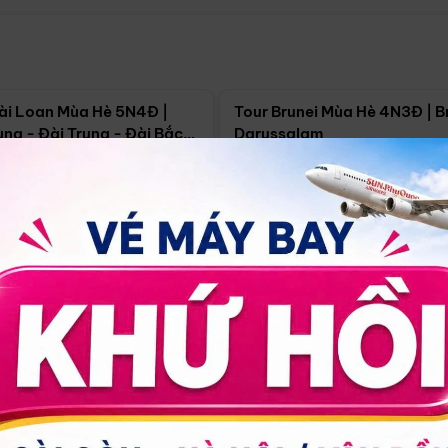
Điểm nổi bật
Điểm nổi
ài Loan Mùa Hè 5N4Đ |
Tour Brunei Mùa Hè 4N3Đ | B
ng - Đài Trung - Đài Bắc
Darussalam
j)
í Minh
5N4Đ
Hồ Chí Minh
4N3Đ
4/09
18/09
30/08
17/09
24/09
Giá từ:
Xem chi tiết
Xem chi 
90.000đ
14.499.000đ