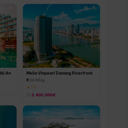
Hội An
Melia Vinpearl Danang Riverfront
Đà Nẵng
★ 5.0
Từ
2,400,000đ