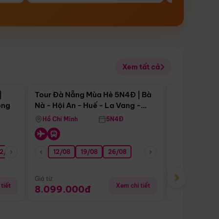
Xem tất cả
 bật
Điểm nổi bật
|
Tour Đà Nẵng Mùa Hè 5N4Đ | Bà
Tour Đà Nẵn
ong
Nà - Hội An - Huế - La Vang -
Nà - Hội An
Động Thiên Đường
Nha
Hồ Chí Minh
5N4Đ
Hồ Chí Minh
2/08
26/08
05/09
12/08
19/08
09/09
26/08
12/09
13/08
›
Giá từ:
Giá từ:
tiết
Xem chi tiết
8.099.000đ
6.899.00