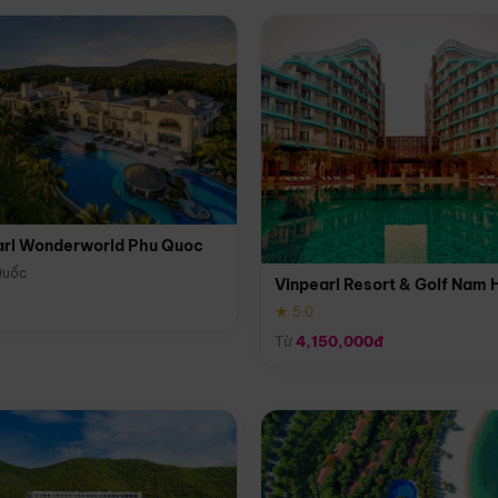
arl Wonderworld Phu Quoc
Quốc
Vinpearl Resort & Golf Nam 
★ 5.0
Từ
4,150,000đ