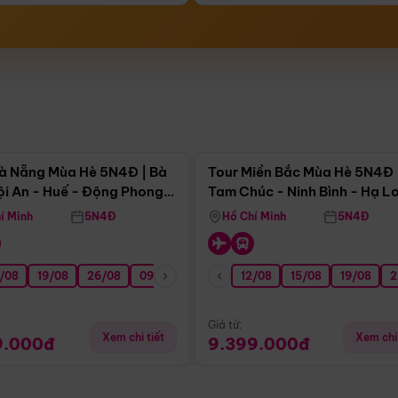
Điểm nổi bật
Điểm nổi
à Nẵng Mùa Hè 5N4Đ | Bà
Tour Miền Bắc Mùa Hè 5N4Đ 
ội An - Huế - Động Phong
Tam Chúc - Ninh Bình - Hạ L
í Minh
5N4Đ
Hồ Chí Minh
5N4Đ
/08
3/09
19/08
20/09
26/08
27/09
09/09
16/09
12/08
23/09
15/08
30/09
19/08
07/10
2
Giá từ:
Xem chi tiết
Xem chi 
9.000đ
9.399.000đ