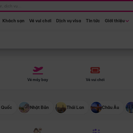
Điểm khởi hành
Tháng khở
Hồ Chí Minh
Bất kỳ 
Khách sạn
Vé vui chơi
Dịch vụ visa
Tin tức
Giới thiệu
Vé máy bay
Vé vui chơi
 Quốc
Nhật Bản
Thái Lan
Châu Âu