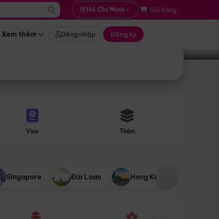
i hành
Hồ Chí Minh
Giỏ hàng
Tìm tour
tháng nào
Xem thêm
Đăng nhập
Đăng ký
Visa
Thêm
Singapore
Đài Loan
Hong Kong
Mỹ