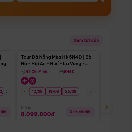
Xem tất cả
 bật
Điểm nổi bật
|
Tour Đà Nẵng Mùa Hè 5N4Đ | Bà
Tour Đà Nẵn
ong
Nà - Hội An - Huế - La Vang -
Nà - Hội An
Động Thiên Đường
Nha
Hồ Chí Minh
5N4Đ
Hồ Chí Minh
2/08
26/08
05/09
12/08
19/08
09/09
26/08
12/09
13/08
›
Giá từ:
Giá từ:
tiết
Xem chi tiết
8.099.000đ
6.899.00