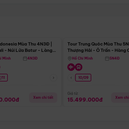
Điểm nổi bật
Điểm nổi
ndonesia Mùa Thu 4N3Đ |
Tour Trung Quôc Mùa Thu 5N
li - Núi Lửa Batur - Làng
Thượng Hải - Ô Trấn - Hàng
puran
(Tour Không Shopping)
í Minh
4N3Đ
Hồ Chí Minh
5N4Đ
/11
10/09
Giá từ:
Xem chi tiết
Xem chi 
90.000đ
15.499.000đ