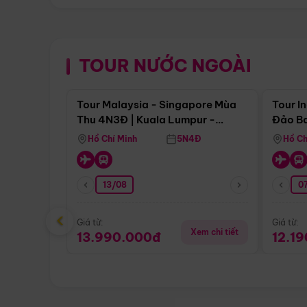
TOUR NƯỚC NGOÀI
Điểm nổi bật
Tour Malaysia - Singapore Mùa
Tour I
Thu 4N3Đ | Kuala Lumpur -
Đảo Ba
Malacca - Johor Baru -
Pengli
Hồ Chí Minh
5N4Đ
Hồ Ch
Singapore
13/08
07
‹
Giá từ:
Giá từ:
Xem chi tiết
13.990.000đ
12.1