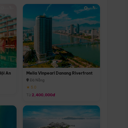
Hội An
Melia Vinpearl Danang Riverfront
Đà Nẵng
★ 5.0
Từ
2,400,000đ