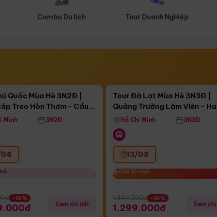
Tour Doanh Nghiệp
Du lịch Hành Hương
Điểm nổi bật
Điểm nổi
ngày 14:06:10
Còn
04 ngày 14:06:10
hú Quốc Mùa Hè 3N2Đ |
Tour Đà Lạt Mùa Hè 3N3Đ |
áp Treo Hòn Thơm - Cầu
Quảng Trường Lâm Viên - H
áp Treo Hòn Thơm
Công Viên Nước Aquatopia
Hill - Puppy Farm
í Minh
3N2Đ
Hồ Chí Minh
3N3Đ
/08
13/08
chỗ
chỗ
Còn 10 chỗ
Còn 10 chỗ
00đ
1.444.000đ
-10%
-10%
Xem chi tiết
Xem chi 
9.000đ
1.299.000đ