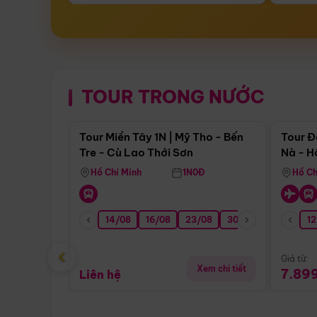
TOUR TRONG NƯỚC
Điểm nổi bật
Tour Miền Tây 1N | Mỹ Tho - Bến
Tour Đ
Tre - Cù Lao Thới Sơn
Nà - H
Nha
Hồ Chí Minh
1N0Đ
Hồ Ch
14/08
16/08
23/08
30/08
06/09
12
1
‹
Giá từ:
Xem chi tiết
7.89
Liên hệ