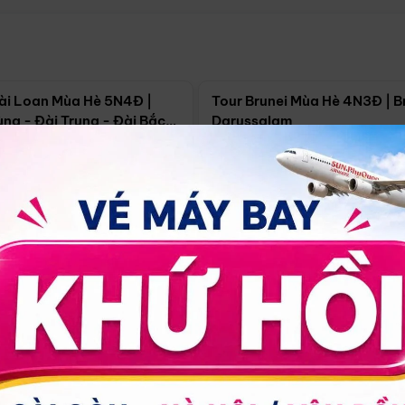
Điểm nổi bật
Điểm nổi
ài Loan Mùa Hè 5N4Đ |
Tour Brunei Mùa Hè 4N3Đ | B
ng - Đài Trung - Đài Bắc
Darussalam
j)
í Minh
5N4Đ
Hồ Chí Minh
4N3Đ
4/09
18/09
30/08
17/09
24/09
Giá từ:
Xem chi tiết
Xem chi 
90.000đ
14.499.000đ