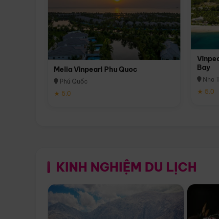
Vinpea
Bay
Melia Vinpearl Phu Quoc
Nha T
Phú Quốc
★ 5.0
★ 5.0
KINH NGHIỆM DU LỊCH