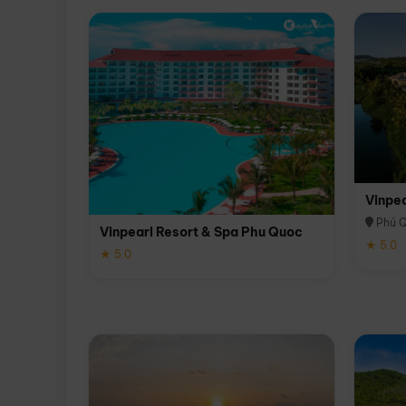
Vinpe
Phú 
Vinpearl Resort & Spa Phu Quoc
★ 5.0
★ 5.0