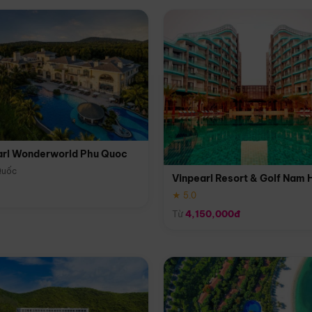
arl Wonderworld Phu Quoc
Quốc
Vinpearl Resort & Golf Nam 
★ 5.0
Từ
4,150,000đ