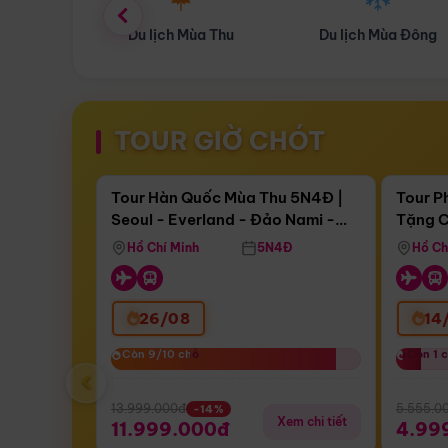
ùa Thu
Du lịch Mùa Đông
Combo Du lịch
TOUR GIỜ CHÓT
Điểm nổi bật
Còn
17 ngày 14:06:10
Còn
05 
Tour Hàn Quốc Mùa Thu 5N4Đ |
Tour P
Seoul - Everland - Đảo Nami -
Tặng C
Bay Sun Phuquoc Airways
Tặng C
Tháp Namsan (Bay Sun Phuquoc
Hôn - 
Hồ Chí Minh
5N4Đ
Hồ Ch
Airways)
26/08
14
Còn 9/10 chỗ
Còn 9/10 chỗ
Còn 1 
Còn 1 
‹
13.999.000đ
5.555.0
-14%
Xem chi tiết
11.999.000đ
4.99