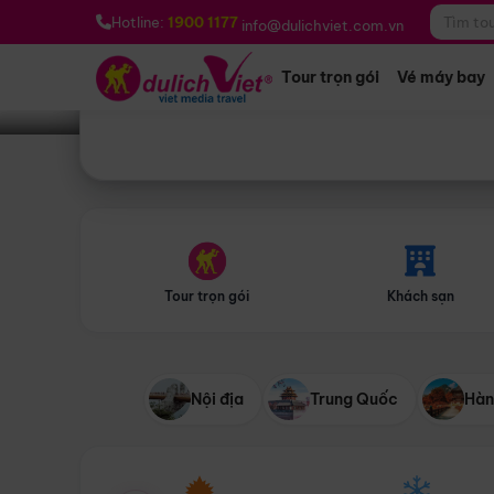
Bạn muốn đi đâu?
*
Hotline:
1900 1177
info@dulichviet.com.vn
Tour trọn gói
Vé máy bay
Tour trọn gói
Khách sạn
Nội địa
Trung Quốc
Hàn