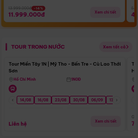
13.999.000đ
5.5
-14%
Xem chi tiết
11.999.000đ
4
TOUR TRONG NƯỚC
Xem tất cả
Điểm nổi bật
Tour Miền Tây 1N | Mỹ Tho - Bến Tre - Cù Lao Thới
To
Sơn
Hu
Hồ Chí Minh
1N0Đ
14/08
16/08
23/08
30/08
06/09
13/09
20/0
Giá
Xem chi tiết
7
Liên hệ