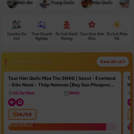
Nội địa
Trung Quốc
Hàn Quốc
N
Combo Du
Tour Doanh
Du lịch Hành
Tour Hoa Anh
Du lịch Mùa
D
lịch
Nghiệp
Hương
Đào
Hè
TOUR GIỜ CHÓT
Xem tất cả
Điểm nổi bật
Còn
17 ngày 08:55:04
Cò
Tour Hàn Quốc Mùa Thu 5N4Đ | Seoul - Everland
To
- Đảo Nami - Tháp Namsan (Bay Sun Phuquoc
Hò
Bay Sun Phuquoc Airways
Tặ
Airways)
Aq
Hồ Chí Minh
5N4Đ
26/08
‹
Còn 9/10 chỗ
Còn 9/10 chỗ
C
C