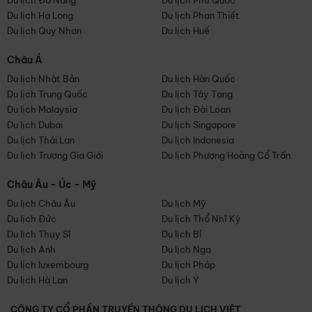
Du lịch Đà Nẵng
Du lịch Phú Quốc
Du lịch Hạ Long
Du lịch Phan Thiết
Du lịch Quy Nhơn
Du lịch Huế
Châu Á
Du lịch Nhật Bản
Du lịch Hàn Quốc
Du lịch Trung Quốc
Du lịch Tây Tạng
Du lịch Malaysia
Du lịch Đài Loan
Du lịch Dubai
Du lịch Singapore
Du lịch Thái Lan
Du lịch Indonesia
Du lịch Trương Gia Giới
Du lịch Phượng Hoàng Cổ Trấn
Châu Âu - Úc - Mỹ
Du lịch Châu Âu
Du lịch Mỹ
Du lịch Đức
Du lịch Thổ Nhĩ Kỳ
Du lịch Thụy Sĩ
Du lịch Bỉ
Du lịch Anh
Du lịch Nga
Du lịch luxembourg
Du lịch Pháp
Du lịch Hà Lan
Du lịch Ý
CÔNG TY CỔ PHẦN TRUYỀN THÔNG DU LỊCH VIỆT