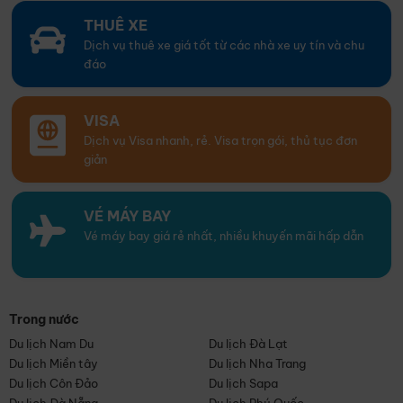
THUÊ XE
Dịch vụ thuê xe giá tốt từ các nhà xe uy tín và chu
đáo
VISA
Dịch vụ Visa nhanh, rẻ. Visa trọn gói, thủ tục đơn
giản
VÉ MÁY BAY
Vé máy bay giá rẻ nhất, nhiều khuyến mãi hấp dẫn
Trong nước
Du lịch Nam Du
Du lịch Đà Lạt
Du lịch Miền tây
Du lịch Nha Trang
Du lịch Côn Đảo
Du lịch Sapa