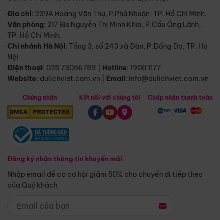
Địa chỉ
: 239A Hoàng Văn Thụ, P.Phú Nhuận, TP. Hồ Chí Minh.
Văn phòng
:
217 Bis Nguyễn Thị Minh Khai, P.Cầu Ông Lãnh,
TP. Hồ Chí Minh.
Chi nhánh Hà Nội
:
Tầng 3, số 243 xã Đàn, P.Đống Đa, TP. Hà
Nội
Điện thoại
:
028 73056789
|
Hotline
:
1900 1177
Website
:
dulichviet.com.vn
|
Email
:
info@dulichviet.com.vn
Chứng nhận
Kết nối với chúng tôi
Chấp nhận thanh toán
Đăng ký nhận thông tin khuyến mãi
Nhập email để có cơ hội giảm 50% cho chuyến đi tiếp theo
của Quý khách