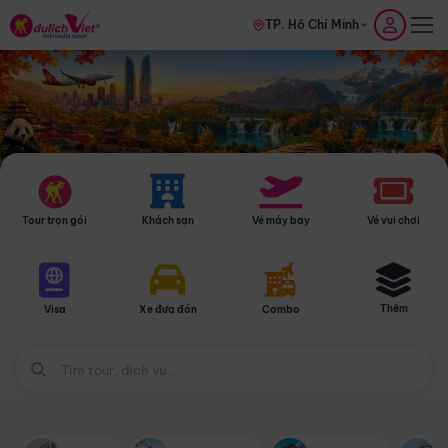
TP. Hồ Chí Minh
Tour trọn gói
Khách sạn
Vé máy bay
Vé vui chơi
Thêm
Visa
Xe đưa đón
Combo