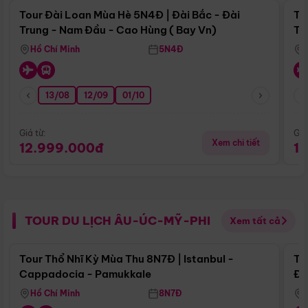
Tour Đài Loan Mùa Hè 5N4Đ | Đài Bắc - Đài
To
Trung - Nam Đầu - Cao Hùng ( Bay Vn)
Tr
Hồ Chí Minh
5N4Đ
13/08
12/09
01/10
Giá từ:
Giá
Xem chi tiết
12.999.000đ
1
TOUR DU LỊCH ÂU-ÚC-MỸ-PHI
Xem tất cả
Điểm nổi bật
Tour Thổ Nhĩ Kỳ Mùa Thu 8N7Đ | Istanbul -
To
Cappadocia - Pamukkale
Đế
Hồ Chí Minh
8N7Đ