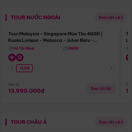
TOUR NƯỚC NGOÀI
Xem tất cả
Điểm nổi bật
Tour Malaysia - Singapore Mùa Thu 4N3Đ |
To
Kuala Lumpur - Malacca - Johor Baru -
Lử
Singapore
Hồ Chí Minh
5N4Đ
13/08
Giá từ:
Giá
Xem chi tiết
13.990.000đ
1
TOUR CHÂU Á
Xem tất cả
Điểm nổi bật