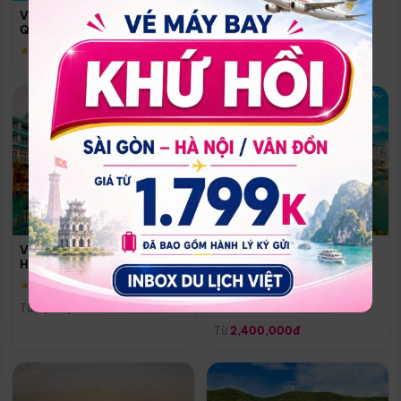
Quoc
Vinpearl Resort & Spa Phu
Phú Quốc
Quoc
★ 5.0
★ 5.0
Vinpearl Resort & Golf Nam
Melia Vinpearl Danang
Hội An
Riverfront
★ 5.0
Đà Nẵng
Từ
4,150,000đ
★ 5.0
Từ
2,400,000đ