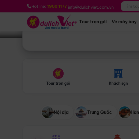
Bạn muốn đi đâu?
*
Hotline:
1900 1177
info@dulichviet.com.vn
Tour trọn gói
Vé máy bay
Tour trọn gói
Khách sạn
Nội địa
Trung Quốc
Hàn