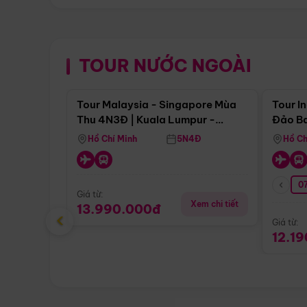
TOUR NƯỚC NGOÀI
Điểm nổi bật
Tour Malaysia - Singapore Mùa
Tour I
Thu 4N3Đ | Kuala Lumpur -
Đảo Ba
Malacca - Johor Baru -
Pengli
Hồ Chí Minh
5N4Đ
Hồ Ch
Singapore
07
Giá từ:
Xem chi tiết
13.990.000đ
‹
Giá từ:
12.1