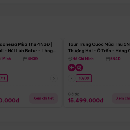
Điểm nổi bật
Điểm nổi
ndonesia Mùa Thu 4N3Đ |
Tour Trung Quôc Mùa Thu 5N
li - Núi Lửa Batur - Làng
Thượng Hải - Ô Trấn - Hàng
puran
(Tour Không Shopping)
í Minh
4N3Đ
Hồ Chí Minh
5N4Đ
/11
10/09
Giá từ:
Xem chi tiết
Xem chi 
90.000đ
15.499.000đ