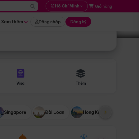
i hành
Hồ Chí Minh
Giỏ hàng
Tìm tour
tháng nào
Xem thêm
Đăng nhập
Đăng ký
Visa
Thêm
Singapore
Đài Loan
Hong Kong
Mỹ