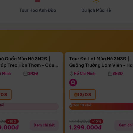
Du lịch Mùa Hè
Du lịch Mùa Thu
Điểm nổi bật
Điểm nổi
ngày 04:30:51
Còn
04 ngày 04:30:51
hú Quốc Mùa Hè 3N2Đ |
Tour Đà Lạt Mùa Hè 3N3Đ |
áp Treo Hòn Thơm - Cầu
Quảng Trường Lâm Viên - H
áp Treo Hòn Thơm
Công Viên Nước Aquatopia
Hill - Puppy Farm
í Minh
3N2Đ
Hồ Chí Minh
3N3Đ
/08
13/08
chỗ
chỗ
Còn 10 chỗ
Còn 10 chỗ
00đ
1.444.000đ
-10%
-10%
Xem chi tiết
Xem chi 
9.000đ
1.299.000đ