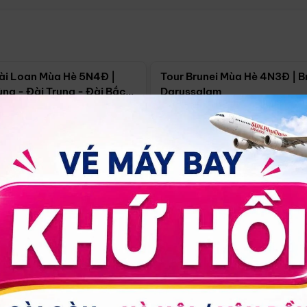
Điểm nổi bật
Điểm nổi
ài Loan Mùa Hè 5N4Đ |
Tour Brunei Mùa Hè 4N3Đ | B
ng - Đài Trung - Đài Bắc
Darussalam
j)
í Minh
5N4Đ
Hồ Chí Minh
4N3Đ
4/09
18/09
30/08
17/09
24/09
Giá từ:
Xem chi tiết
Xem chi 
90.000đ
14.499.000đ