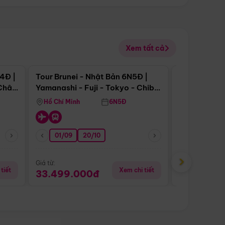
Xem tất cả
 bật
Điểm nổi bật
4Đ |
Tour Brunei - Nhật Bản 6N5Đ |
Tour Campu
 Châu
Yamanashi - Fuji - Tokyo - Chiba
Siem Reap -
- Freeday
Hồ Chí Minh
6N5Đ
Hồ Chí Minh
01/09
20/10
20/08
›
Giá từ:
Giá từ:
tiết
Xem chi tiết
33.499.000đ
5.650.00