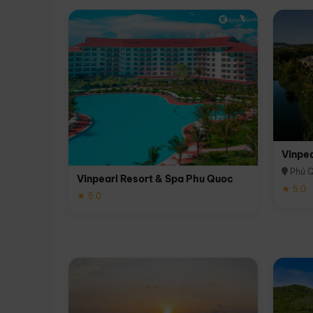
Vinpe
Phú 
Vinpearl Resort & Spa Phu Quoc
★ 5.0
★ 5.0