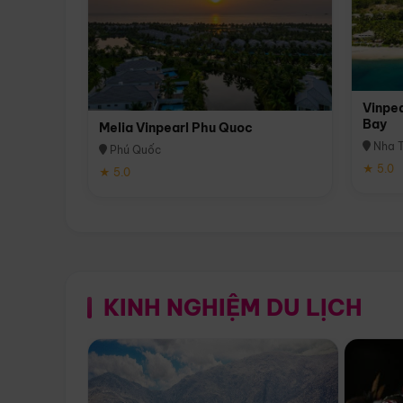
Vinpea
Bay
Melia Vinpearl Phu Quoc
Nha T
Phú Quốc
★ 5.0
★ 5.0
KINH NGHIỆM DU LỊCH