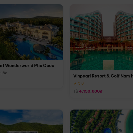
arl Wonderworld Phu Quoc
Quốc
Vinpearl Resort & Golf Nam 
★ 5.0
Từ
4,150,000đ