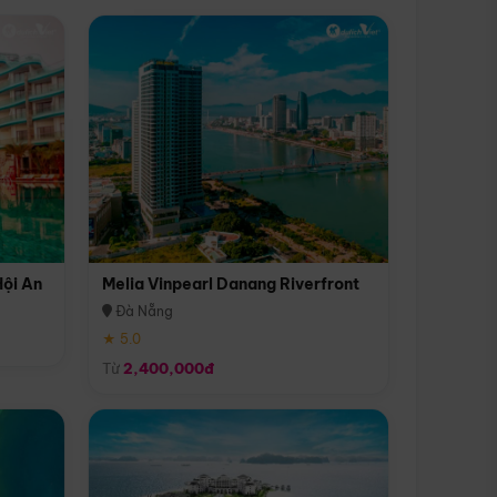
Hội An
Melia Vinpearl Danang Riverfront
Đà Nẵng
★ 5.0
Từ
2,400,000đ