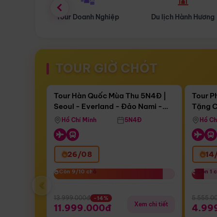
 Nghiệp
Du lịch Hành Hương
Tour Hoa Anh Đào
TOUR GIỜ CHÓT
Điểm nổi bật
Còn
17 ngày 04:30:51
Còn
05 
Tour Hàn Quốc Mùa Thu 5N4Đ |
Tour P
Seoul - Everland - Đảo Nami -
Tặng C
Bay Sun Phuquoc Airways
Tặng C
Tháp Namsan (Bay Sun Phuquoc
Hôn - 
Hồ Chí Minh
5N4Đ
Hồ Ch
Airways)
26/08
14
Còn 9/10 chỗ
Còn 9/10 chỗ
Còn 1 
Còn 1 
‹
13.999.000đ
5.555.0
-14%
Xem chi tiết
11.999.000đ
4.99