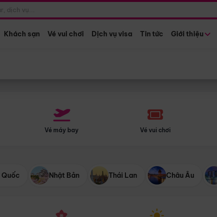
Điểm khởi hành
Tháng khở
Hồ Chí Minh
Bất kỳ 
Khách sạn
Vé vui chơi
Dịch vụ visa
Tin tức
Giới thiệu
Vé máy bay
Vé vui chơi
 Quốc
Nhật Bản
Thái Lan
Châu Âu