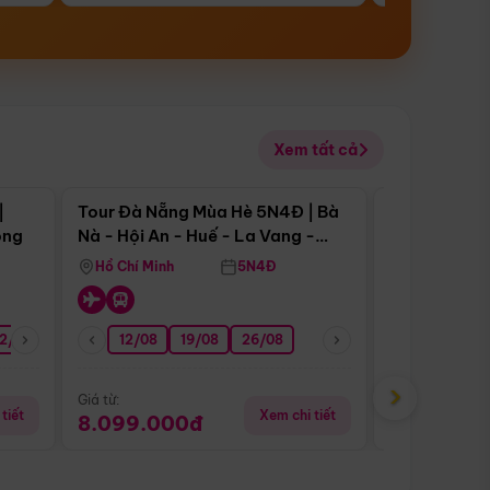
Xem tất cả
 bật
Điểm nổi bật
|
Tour Đà Nẵng Mùa Hè 5N4Đ | Bà
Tour Đà Nẵn
ong
Nà - Hội An - Huế - La Vang -
Nà - Hội An
Động Thiên Đường
Nha
Hồ Chí Minh
5N4Đ
Hồ Chí Minh
2/08
26/08
05/09
12/08
19/08
09/09
26/08
12/09
13/08
›
Giá từ:
Giá từ:
tiết
Xem chi tiết
8.099.000đ
6.899.00