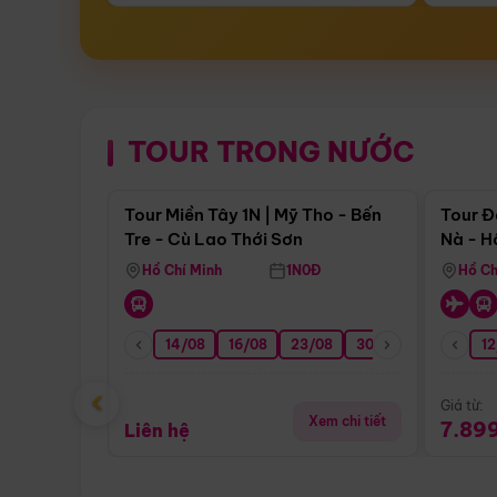
TOUR TRONG NƯỚC
Điểm nổi bật
Tour Miền Tây 1N | Mỹ Tho - Bến
Tour Đ
Tre - Cù Lao Thới Sơn
Nà - H
Nha
Hồ Chí Minh
1N0Đ
Hồ Ch
14/08
16/08
23/08
30/08
06/09
12
1
‹
Giá từ:
Xem chi tiết
7.89
Liên hệ