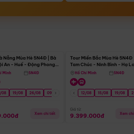
Điểm nổi bật
Điểm nổi
à Nẵng Mùa Hè 5N4Đ | Bà
Tour Miền Bắc Mùa Hè 5N4Đ 
ội An - Huế - Động Phong
Tam Chúc - Ninh Bình - Hạ L
í Minh
5N4Đ
Hồ Chí Minh
5N4Đ
/08
3/09
19/08
20/09
26/08
27/09
09/09
16/09
12/08
23/09
15/08
30/09
19/08
07/10
2
Giá từ:
Xem chi tiết
Xem chi 
9.000đ
9.399.000đ