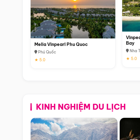
Vinpea
Bay
Melia Vinpearl Phu Quoc
Nha T
Phú Quốc
★ 5.0
★ 5.0
KINH NGHIỆM DU LỊCH