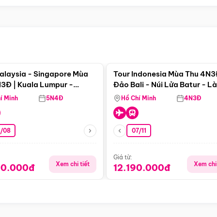
Điểm nổi bật
Điểm nổi
alaysia - Singapore Mùa
Tour Indonesia Mùa Thu 4N3
3Đ | Kuala Lumpur -
Đảo Bali - Núi Lửa Batur - L
a - Johor Baru -
Penglipuran
í Minh
5N4Đ
Hồ Chí Minh
4N3Đ
pore
3/08
07/11
Giá từ:
Xem chi tiết
Xem chi 
90.000đ
12.190.000đ