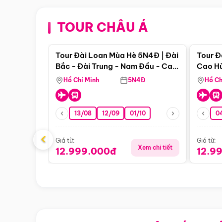
TOUR CHÂU Á
Điểm nổi bật
Tour Đài Loan Mùa Hè 5N4Đ | Đài
Tour Đ
Bắc - Đài Trung - Nam Đầu - Cao
Cao Hù
Hùng ( Bay Vn)
(Bay V
Hồ Chí Minh
5N4Đ
Hồ Ch
13/08
12/09
01/10
0
‹
Giá từ:
Giá từ:
Xem chi tiết
12.999.000đ
12.9