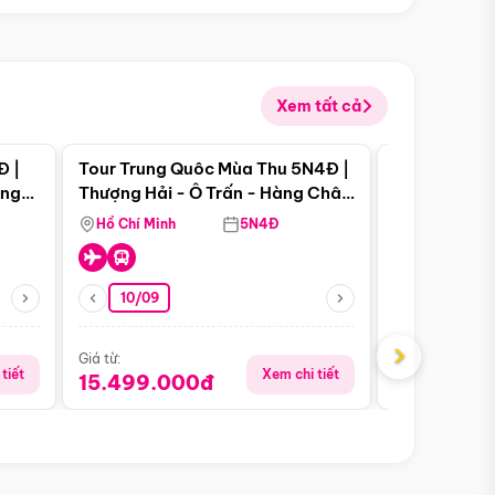
Xem tất cả
 bật
Điểm nổi bật
Đ |
Tour Trung Quôc Mùa Thu 5N4Đ |
Tour Trung
àng
Thượng Hải - Ô Trấn - Hàng Châu
| Thành Đô 
(Tour Không Shopping)
Viên Gấu Tr
Hồ Chí Minh
5N4Đ
Hồ Chí Minh
10/09
23/08
›
Giá từ:
Giá từ:
tiết
Xem chi tiết
15.499.000đ
18.990.0