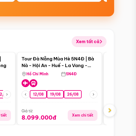
Xem tất cả
 bật
Điểm nổi bật
|
Tour Đà Nẵng Mùa Hè 5N4Đ | Bà
Tour Đà Nẵn
ong
Nà - Hội An - Huế - La Vang -
Nà - Hội An
Động Thiên Đường
Nha
Hồ Chí Minh
5N4Đ
Hồ Chí Minh
2/08
26/08
05/09
12/08
19/08
09/09
26/08
12/09
13/08
›
Giá từ:
Giá từ:
tiết
Xem chi tiết
8.099.000đ
6.899.00