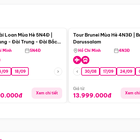
Điểm nổi bật
Điểm nổi
ài Loan Mùa Hè 5N4Đ |
Tour Brunei Mùa Hè 4N3Đ | B
ng - Đài Trung - Đài Bắc
Darussalam
j)
í Minh
5N4Đ
Hồ Chí Minh
4N3Đ
4/09
18/09
30/08
17/09
24/09
Giá từ:
Xem chi tiết
Xem chi 
90.000đ
13.999.000đ