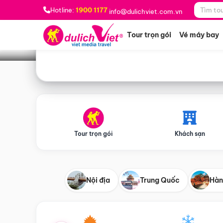
Bạn muốn đi đâu?
*
Hotline:
1900 1177
info@dulichviet.com.vn
Tour trọn gói
Vé máy bay
Tour trọn gói
Khách sạn
Nội địa
Trung Quốc
Hàn