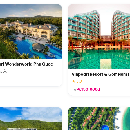
arl Wonderworld Phu Quoc
Quốc
Vinpearl Resort & Golf Nam 
★ 5.0
Từ
4,150,000đ