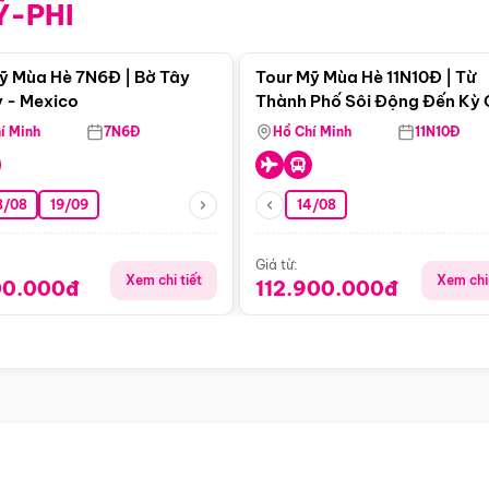
Ỹ-PHI
Điểm nổi bật
Điểm nổi
ỹ Mùa Hè 7N6Đ | Bờ Tây
Tour Mỹ Mùa Hè 11N10Đ | Từ
 - Mexico
Thành Phố Sôi Động Đến Kỳ
Thiên Nhiên Mỹ
í Minh
7N6Đ
Hồ Chí Minh
11N10Đ
8/08
19/09
14/08
Giá từ:
Xem chi tiết
Xem chi 
00.000đ
112.900.000đ