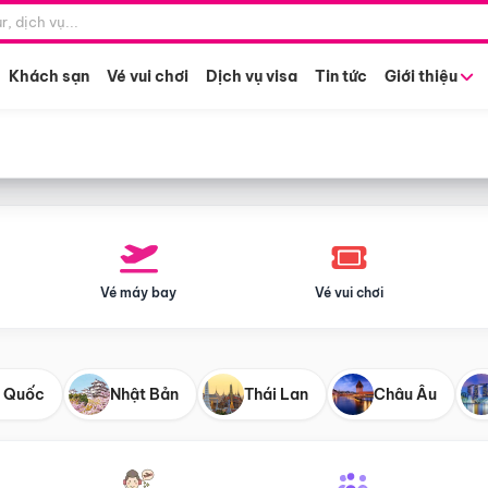
Điểm khởi hành
Tháng khở
Hồ Chí Minh
Bất kỳ 
Khách sạn
Vé vui chơi
Dịch vụ visa
Tin tức
Giới thiệu
Vé máy bay
Vé vui chơi
 Quốc
Nhật Bản
Thái Lan
Châu Âu