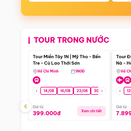
TOUR TRONG NƯỚC
Điểm nổi bật
Tour Miền Tây 1N | Mỹ Tho - Bến
Tour Đ
Tre - Cù Lao Thới Sơn
Nà - H
Nha
Hồ Chí Minh
1N0Đ
Hồ Ch
14/08
16/08
23/08
30/08
06/09
12
1
‹
Giá từ:
Giá từ:
Xem chi tiết
399.000đ
7.89