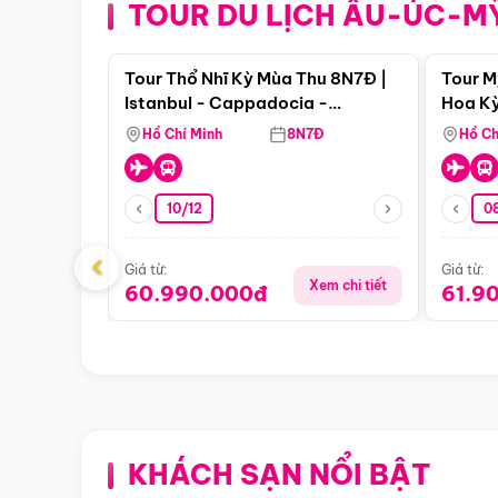
TOUR DU LỊCH ÂU-ÚC-M
Điểm nổi bật
Tour Thổ Nhĩ Kỳ Mùa Thu 8N7Đ |
Tour M
Istanbul - Cappadocia -
Hoa Kỳ
Pamukkale
Hồ Chí Minh
8N7Đ
Hồ Ch
10/12
0
‹
Giá từ:
Giá từ:
Xem chi tiết
60.990.000đ
61.9
KHÁCH SẠN NỔI BẬT