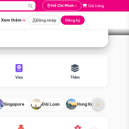
i hành
Hồ Chí Minh
Giỏ hàng
Tìm tour
tháng nào
Xem thêm
Đăng nhập
Đăng ký
Visa
Thêm
Singapore
Đài Loan
Hong Kong
Mỹ