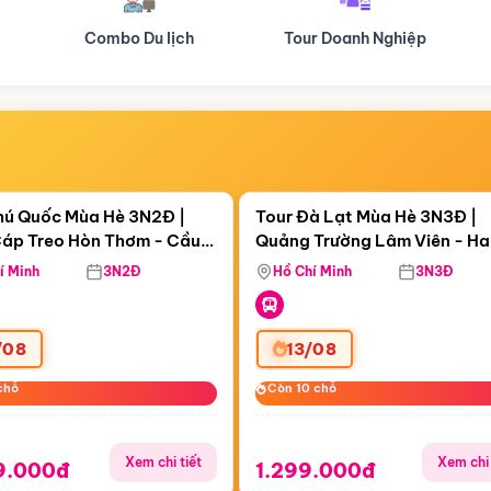
Tour Doanh Nghiệp
Du lịch Hành Hương
Điểm nổi bật
Điểm nổi
gày 01:47:17
Còn
06 ngày 01:47:17
hú Quốc Mùa Hè 3N2Đ |
Tour Đà Lạt Mùa Hè 3N3Đ |
áp Treo Hòn Thơm - Cầu
Quảng Trường Lâm Viên - H
áp Treo Hòn Thơm
Công Viên Nước Aquatopia
Hill - Puppy Farm
í Minh
3N2Đ
Hồ Chí Minh
3N3Đ
/08
13/08
chỗ
chỗ
Còn 10 chỗ
Còn 10 chỗ
Xem chi tiết
Xem chi 
9.000đ
1.299.000đ