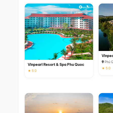
Vinpe
Phú 
Vinpearl Resort & Spa Phu Quoc
★ 5.0
★ 5.0