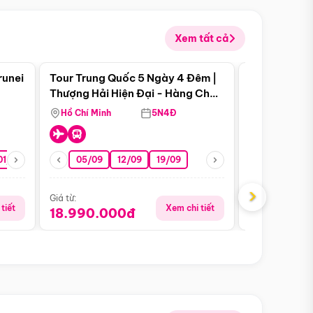
Xem tất cả
 bật
Điểm nổi bật
runei
Tour Trung Quốc 5 Ngày 4 Đêm |
Tour Trung 
Tour Hè
Thượng Hải Hiện Đại - Hàng Châu
Ân Thi - Trư
Nên Thơ - Ô Trấn Cổ Kính
Hồ Chí Minh
5N4Đ
Hồ Chí Minh
01/10
15/10
29/10
05/09
12/09
19/09
07/08
›
Giá từ:
Giá từ:
tiết
Xem chi tiết
18.990.000đ
16.990.0