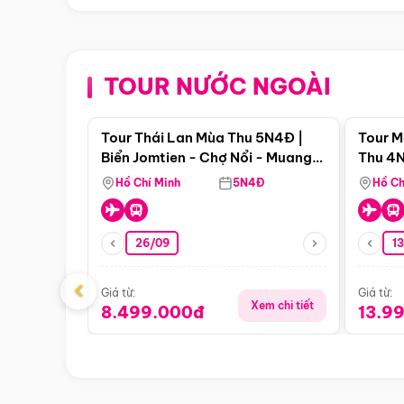
TOUR NƯỚC NGOÀI
Điểm nổi bật
Tour Thái Lan Mùa Thu 5N4Đ |
Tour M
Biển Jomtien - Chợ Nổi - Muang
Thu 4N
Boran - Suanthai
Malacc
Hồ Chí Minh
5N4Đ
Hồ Ch
Singa
26/09
1
‹
Giá từ:
Giá từ:
Xem chi tiết
8.499.000đ
13.9