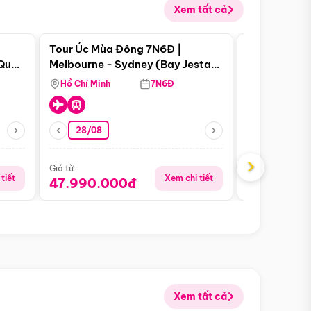
Xem tất cả
 bật
Điểm nổi bật
Tour Úc Mùa Đông 7N6Đ |
Tour Nam Ph
 Quan
Melbourne - Sydney (Bay Jestar
Cape Town -
Airways)
Bàn - Johan
Hồ Chí Minh
7N6Đ
Hồ Chí Minh
Safari - Lo
28/08
28/08
›
Giá từ:
Giá từ:
tiết
Xem chi tiết
47.990.000đ
88.900.0
Xem tất cả