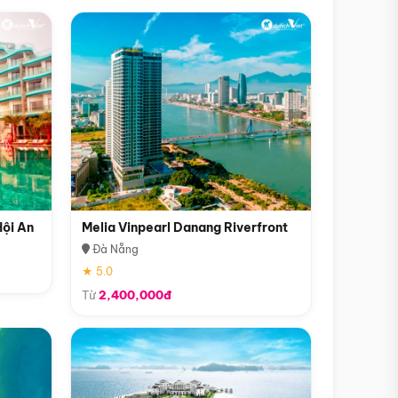
Hội An
Melia Vinpearl Danang Riverfront
Đà Nẵng
★ 5.0
Từ
2,400,000đ