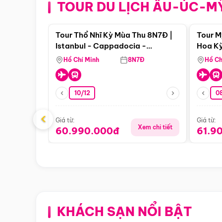
TOUR DU LỊCH ÂU-ÚC-M
Điểm nổi bật
Tour Thổ Nhĩ Kỳ Mùa Thu 8N7Đ |
Tour M
Istanbul - Cappadocia -
Hoa Kỳ
Pamukkale
Hồ Chí Minh
8N7Đ
Hồ Ch
10/12
0
‹
Giá từ:
Giá từ:
Xem chi tiết
60.990.000đ
61.9
KHÁCH SẠN NỔI BẬT