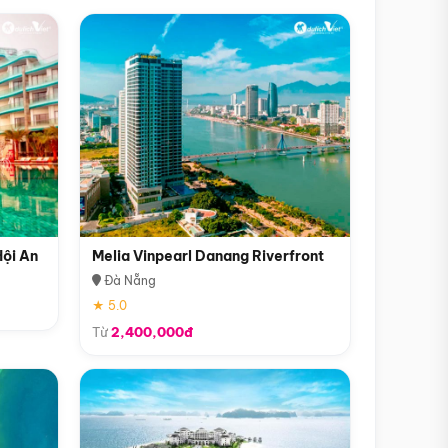
Hội An
Melia Vinpearl Danang Riverfront
Đà Nẵng
★ 5.0
Từ
2,400,000đ