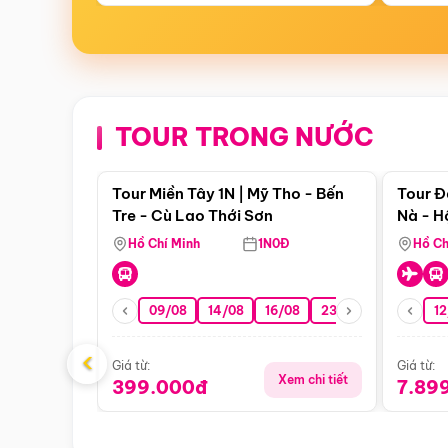
TOUR TRONG NƯỚC
Điểm nổi bật
Tour Miền Tây 1N | Mỹ Tho - Bến
Tour Đ
Tre - Cù Lao Thới Sơn
Nà - H
Nha
Hồ Chí Minh
1N0Đ
Hồ Ch
09/08
14/08
16/08
23/08
30/08
12
0
‹
Giá từ:
Giá từ:
Xem chi tiết
399.000đ
7.89