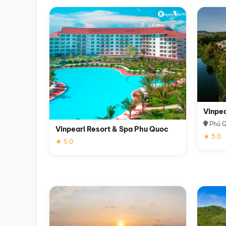
Vinpe
Phú 
Vinpearl Resort & Spa Phu Quoc
★ 5.0
★ 5.0