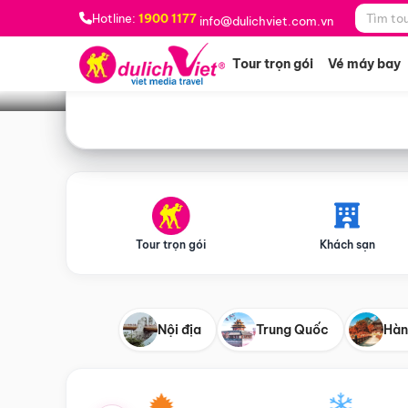
Bạn muốn đi đâu?
*
Hotline:
1900 1177
info@dulichviet.com.vn
Tour trọn gói
Vé máy bay
Tour trọn gói
Khách sạn
Nội địa
Trung Quốc
Hàn