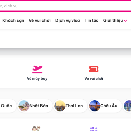
Điểm khởi hành
Tháng khở
Hồ Chí Minh
Bất kỳ 
Khách sạn
Vé vui chơi
Dịch vụ visa
Tin tức
Giới thiệu
Vé máy bay
Vé vui chơi
 Quốc
Nhật Bản
Thái Lan
Châu Âu