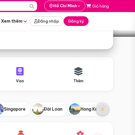
i hành
Hồ Chí Minh
Giỏ hàng
Tìm tour
tháng nào
Xem thêm
Đăng nhập
Đăng ký
Visa
Thêm
Singapore
Đài Loan
Hong Kong
Mỹ