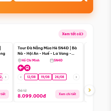
Xem tất cả
 bật
Điểm nổi bật
|
Tour Đà Nẵng Mùa Hè 5N4Đ | Bà
Tour Đà Nẵn
ong
Nà - Hội An - Huế - La Vang -
Nà - Hội An
Động Thiên Đường
Nha
Hồ Chí Minh
5N4Đ
Hồ Chí Minh
2/08
26/08
05/09
12/08
19/08
09/09
26/08
12/09
13/08
›
Giá từ:
Giá từ:
tiết
Xem chi tiết
8.099.000đ
6.899.00