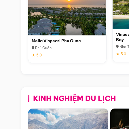
Vinpea
Bay
Melia Vinpearl Phu Quoc
Nha T
Phú Quốc
★ 5.0
★ 5.0
KINH NGHIỆM DU LỊCH