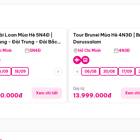
Điểm nổi bật
Điểm nổi
ài Loan Mùa Hè 5N4Đ |
Tour Brunei Mùa Hè 4N3Đ | B
ng - Đài Trung - Đài Bắc
Darussalam
j)
í Minh
5N4Đ
Hồ Chí Minh
4N3Đ
4/09
18/09
06/08
30/08
17/09
Giá từ:
Xem chi tiết
Xem chi 
90.000đ
13.999.000đ