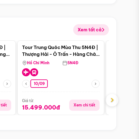
Xem tất cả
 bật
Điểm nổi bật
Đ |
Tour Trung Quôc Mùa Thu 5N4Đ |
Tour Trung
àng
Thượng Hải - Ô Trấn - Hàng Châu
| Thành Đô 
(Tour Không Shopping)
Viên Gấu Tr
Hồ Chí Minh
5N4Đ
Hồ Chí Minh
10/09
06/08
›
Giá từ:
Giá từ:
tiết
Xem chi tiết
15.499.000đ
18.990.0