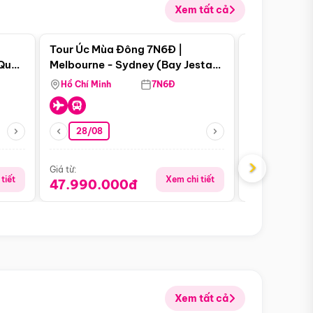
Xem tất cả
 bật
Điểm nổi bật
Tour Úc Mùa Đông 7N6Đ |
Tour Nam Ph
 Quan
Melbourne - Sydney (Bay Jestar
Cape Town -
Airways)
Bàn - Johan
Hồ Chí Minh
7N6Đ
Hồ Chí Minh
Safari - Lo
28/08
28/08
›
Giá từ:
Giá từ:
tiết
Xem chi tiết
47.990.000đ
88.900.0
Xem tất cả