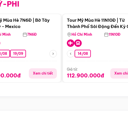
Ỹ-PHI
Điểm nổi bật
Điểm nổi
ỹ Mùa Hè 7N6Đ | Bờ Tây
Tour Mỹ Mùa Hè 11N10Đ | Từ
 - Mexico
Thành Phố Sôi Động Đến Kỳ
Thiên Nhiên Mỹ
í Minh
7N6Đ
Hồ Chí Minh
11N10Đ
8/08
19/09
14/08
Giá từ:
Xem chi tiết
Xem chi 
00.000đ
112.900.000đ