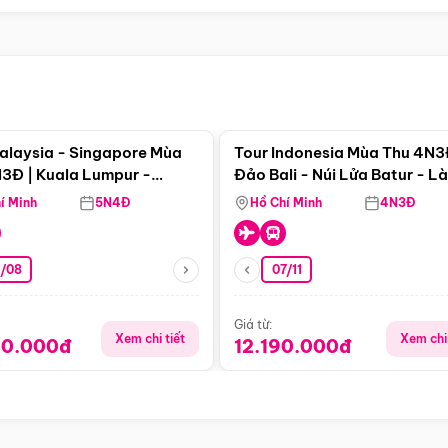
Điểm nổi bật
Điểm nổi
alaysia - Singapore Mùa
Tour Indonesia Mùa Thu 4N3
3Đ | Kuala Lumpur -
Đảo Bali - Núi Lửa Batur - L
a - Johor Baru -
Penglipuran
í Minh
5N4Đ
Hồ Chí Minh
4N3Đ
pore
3/08
07/11
Giá từ:
Xem chi tiết
Xem chi 
90.000đ
12.190.000đ