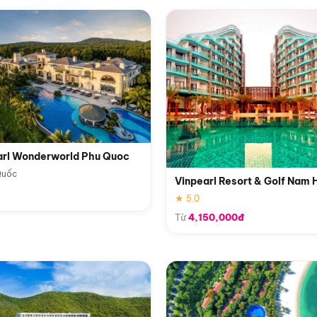
arl Wonderworld Phu Quoc
Quốc
Vinpearl Resort & Golf Nam 
★ 5.0
Từ
4,150,000đ