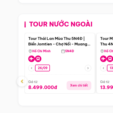
TOUR NƯỚC NGOÀI
Điểm nổi bật
Tour Thái Lan Mùa Thu 5N4Đ |
Tour M
Biển Jomtien - Chợ Nổi - Muang
Thu 4N
Boran - Suanthai
Malacc
Hồ Chí Minh
5N4Đ
Hồ Ch
Singa
26/09
1
‹
Giá từ:
Giá từ:
Xem chi tiết
8.499.000đ
13.9