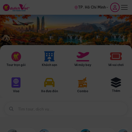
TP. Hồ Chí Minh
Tour trọn gói
Khách sạn
Vé máy bay
Vé vui chơi
Thêm
Visa
Xe đưa đón
Combo