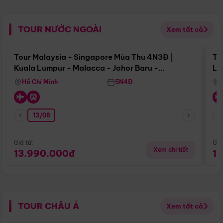
TOUR NƯỚC NGOÀI
Xem tất cả
Điểm nổi bật
Tour Malaysia - Singapore Mùa Thu 4N3Đ |
To
Kuala Lumpur - Malacca - Johor Baru -
Lử
Singapore
Hồ Chí Minh
5N4Đ
13/08
Giá từ:
Giá
Xem chi tiết
13.990.000đ
1
TOUR CHÂU Á
Xem tất cả
Điểm nổi bật