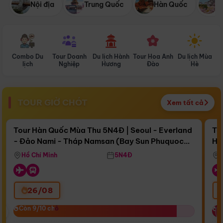
Nội địa
Trung Quốc
Hàn Quốc
N
Combo Du
Tour Doanh
Du lịch Hành
Tour Hoa Anh
Du lịch Mùa
D
lịch
Nghiệp
Hương
Đào
Hè
TOUR GIỜ CHÓT
Xem tất cả
Điểm nổi bật
Còn
17 ngày 07:40:21
Cò
Tour Hàn Quốc Mùa Thu 5N4Đ | Seoul - Everland
To
- Đảo Nami - Tháp Namsan (Bay Sun Phuquoc
Hò
Bay Sun Phuquoc Airways
Tặ
Airways)
Aq
Hồ Chí Minh
5N4Đ
26/08
‹
Còn 9/10 chỗ
Còn 9/10 chỗ
C
C