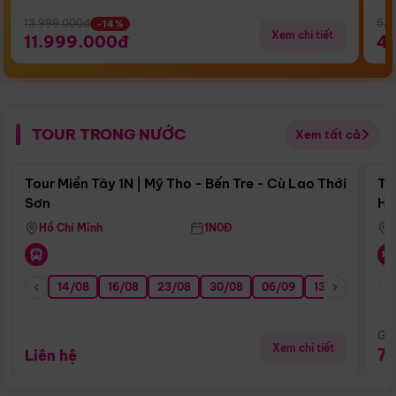
13.999.000đ
5.5
-14%
Xem chi tiết
11.999.000đ
4
TOUR TRONG NƯỚC
Xem tất cả
Điểm nổi bật
Tour Miền Tây 1N | Mỹ Tho - Bến Tre - Cù Lao Thới
To
Sơn
Hu
Hồ Chí Minh
1N0Đ
14/08
16/08
23/08
30/08
06/09
13/09
20/0
Giá
Xem chi tiết
7
Liên hệ