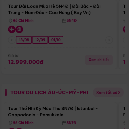
Tour Đài Loan Mùa Hè 5N4Đ | Đài Bắc - Đài
To
Trung - Nam Đầu - Cao Hùng ( Bay Vn)
Tr
Hồ Chí Minh
5N4Đ
13/08
12/09
01/10
Giá từ:
Giá
Xem chi tiết
12.999.000đ
1
TOUR DU LỊCH ÂU-ÚC-MỸ-PHI
Xem tất cả
Điểm nổi bật
Tour Thổ Nhĩ Kỳ Mùa Thu 8N7Đ | Istanbul -
To
Cappadocia - Pamukkale
Đế
Hồ Chí Minh
8N7Đ