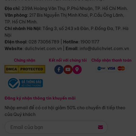
Địa chỉ
: 239A Hoàng Văn Thụ, P.Phú Nhuận, TP. Hồ Chí Minh.
Văn phòng
:
217 Bis Nguyễn Thị Minh Khai, P.Cầu Ông Lãnh,
TP. Hồ Chí Minh.
Chi nhánh Hà Nội
:
Tầng 3, số 243 xã Đàn, P.Đống Đa, TP. Hà
Nội
Điện thoại
:
028 73056789
|
Hotline
:
1900 1177
Website
:
dulichviet.com.vn
|
Email
:
info@dulichviet.com.vn
Chứng nhận
Kết nối với chúng tôi
Chấp nhận thanh toán
Đăng ký nhận thông tin khuyến mãi
Nhập email để có cơ hội giảm 50% cho chuyến đi tiếp theo
của Quý khách