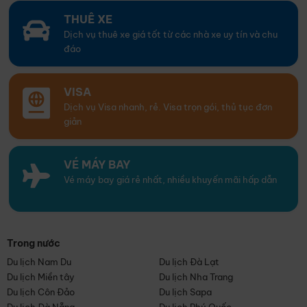
THUÊ XE
Dịch vụ thuê xe giá tốt từ các nhà xe uy tín và chu
đáo
VISA
Dịch vụ Visa nhanh, rẻ. Visa trọn gói, thủ tục đơn
giản
VÉ MÁY BAY
Vé máy bay giá rẻ nhất, nhiều khuyến mãi hấp dẫn
Trong nước
Du lịch Nam Du
Du lịch Đà Lạt
Du lịch Miền tây
Du lịch Nha Trang
Du lịch Côn Đảo
Du lịch Sapa