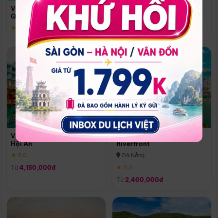
Quoc
Vinpearl Resort & Spa Phu
Phú Quốc
Quoc
★ 5.0
★ 5.0
Vinpearl Resort & Golf Nam
Melia Vinpearl Danang
Hội An
Riverfront
★ 5.0
Đà Nẵng
Từ
4,150,000đ
★ 5.0
Từ
2,400,000đ