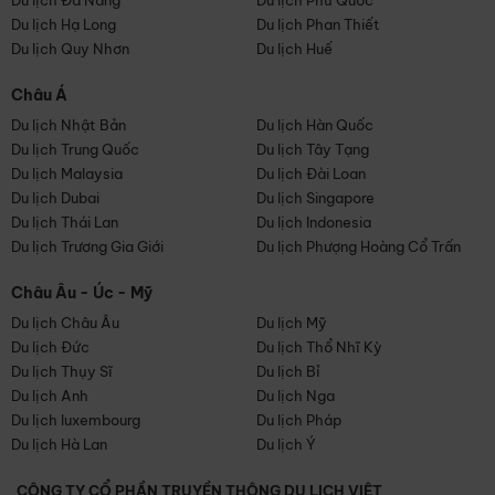
Du lịch Đà Nẵng
Du lịch Phú Quốc
Du lịch Hạ Long
Du lịch Phan Thiết
Du lịch Quy Nhơn
Du lịch Huế
Châu Á
Du lịch Nhật Bản
Du lịch Hàn Quốc
Du lịch Trung Quốc
Du lịch Tây Tạng
Du lịch Malaysia
Du lịch Đài Loan
Du lịch Dubai
Du lịch Singapore
Du lịch Thái Lan
Du lịch Indonesia
Du lịch Trương Gia Giới
Du lịch Phượng Hoàng Cổ Trấn
Châu Âu - Úc - Mỹ
Du lịch Châu Âu
Du lịch Mỹ
Du lịch Đức
Du lịch Thổ Nhĩ Kỳ
Du lịch Thụy Sĩ
Du lịch Bỉ
Du lịch Anh
Du lịch Nga
Du lịch luxembourg
Du lịch Pháp
Du lịch Hà Lan
Du lịch Ý
CÔNG TY CỔ PHẦN TRUYỀN THÔNG DU LỊCH VIỆT