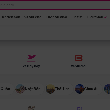
Điểm khởi hành
Tháng khở
Hồ Chí Minh
Bất kỳ 
Khách sạn
Vé vui chơi
Dịch vụ visa
Tin tức
Giới thiệu
Vé máy bay
Vé vui chơi
 Quốc
Nhật Bản
Thái Lan
Châu Âu