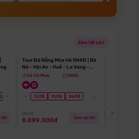
Xem tất cả
 bật
Điểm nổi bật
|
Tour Đà Nẵng Mùa Hè 5N4Đ | Bà
Tour Đà Nẵn
ong
Nà - Hội An - Huế - La Vang -
Nà - Hội An
Động Thiên Đường
Nha
Hồ Chí Minh
5N4Đ
Hồ Chí Minh
2/08
26/08
05/09
12/08
19/08
09/09
26/08
12/09
13/08
›
Giá từ:
Giá từ:
tiết
Xem chi tiết
8.099.000đ
6.899.00