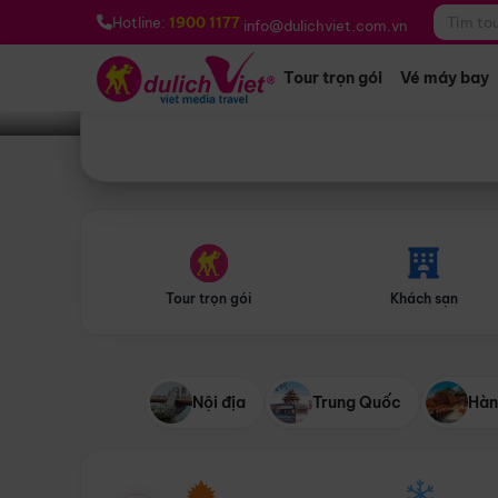
Bạn muốn đi đâu?
*
Hotline:
1900 1177
info@dulichviet.com.vn
Tour trọn gói
Vé máy bay
Tour trọn gói
Khách sạn
Nội địa
Trung Quốc
Hàn