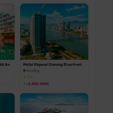
Hội An
Melia Vinpearl Danang Riverfront
Đà Nẵng
★ 5.0
Từ
2,400,000đ