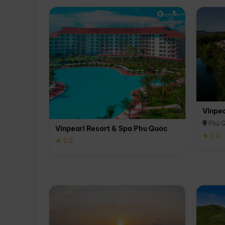
Vinpe
Phú 
Vinpearl Resort & Spa Phu Quoc
★ 5.0
★ 5.0