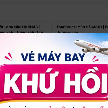
Điểm nổi bật
Điểm nổi
ài Loan Mùa Hè 5N4Đ |
Tour Brunei Mùa Hè 4N3Đ | B
ng - Đài Trung - Đài Bắc
Darussalam
j)
í Minh
5N4Đ
Hồ Chí Minh
4N3Đ
4/09
18/09
30/08
17/09
24/09
Giá từ:
Xem chi tiết
Xem chi 
90.000đ
14.499.000đ