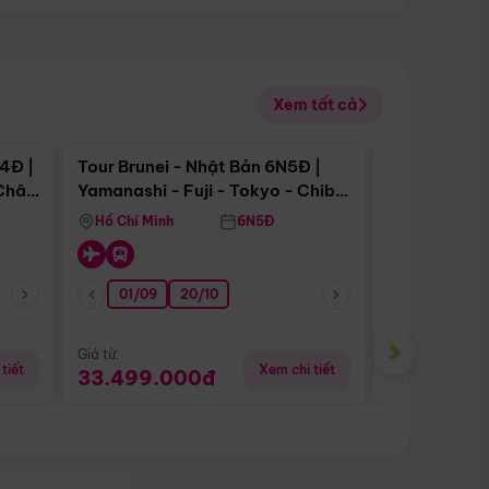
Xem tất cả
 bật
Điểm nổi bật
4Đ |
Tour Brunei - Nhật Bản 6N5Đ |
Tour Campu
 Châu
Yamanashi - Fuji - Tokyo - Chiba
Siem Reap -
- Freeday
Hồ Chí Minh
6N5Đ
Hồ Chí Minh
01/09
20/10
20/08
›
Giá từ:
Giá từ:
tiết
Xem chi tiết
33.499.000đ
5.650.00