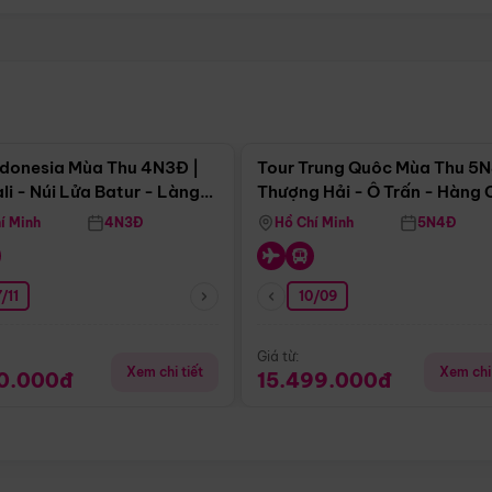
Điểm nổi bật
Điểm nổi
ndonesia Mùa Thu 4N3Đ |
Tour Trung Quôc Mùa Thu 5N
li - Núi Lửa Batur - Làng
Thượng Hải - Ô Trấn - Hàng
puran
(Tour Không Shopping)
í Minh
4N3Đ
Hồ Chí Minh
5N4Đ
/11
10/09
Giá từ:
Xem chi tiết
Xem chi 
90.000đ
15.499.000đ