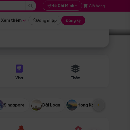
i hành
Hồ Chí Minh
Giỏ hàng
Tìm tour
tháng nào
Xem thêm
Đăng nhập
Đăng ký
Visa
Thêm
Singapore
Đài Loan
Hong Kong
Mỹ