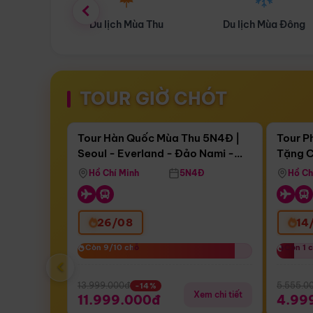
ùa Thu
Du lịch Mùa Đông
Combo Du lịch
TOUR GIỜ CHÓT
Điểm nổi bật
Còn
17 ngày 04:31:35
Còn
05 
Tour Hàn Quốc Mùa Thu 5N4Đ |
Tour P
Seoul - Everland - Đảo Nami -
Tặng C
Bay Sun Phuquoc Airways
Tặng C
Tháp Namsan (Bay Sun Phuquoc
Hôn - 
Hồ Chí Minh
5N4Đ
Hồ Ch
Airways)
26/08
14
Còn 9/10 chỗ
Còn 9/10 chỗ
Còn 1 
Còn 1 
‹
13.999.000đ
5.555.0
-14%
Xem chi tiết
11.999.000đ
4.99