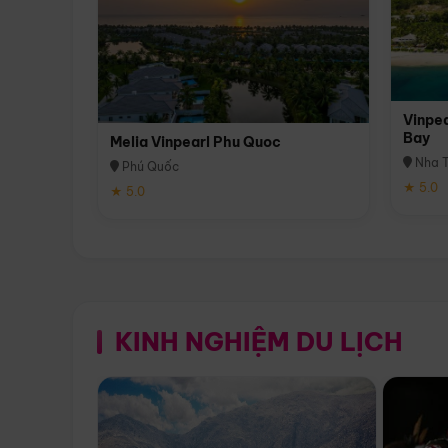
Vinpea
Bay
Melia Vinpearl Phu Quoc
Nha T
Phú Quốc
★ 5.0
★ 5.0
KINH NGHIỆM DU LỊCH