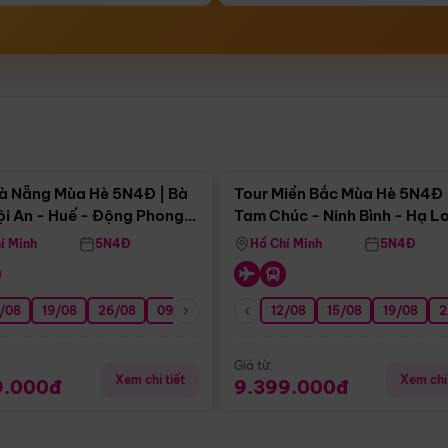
Điểm nổi bật
Điểm nổi
à Nẵng Mùa Hè 5N4Đ | Bà
Tour Miền Bắc Mùa Hè 5N4Đ 
ội An - Huế - Động Phong
Tam Chúc - Ninh Bình - Hạ L
í Minh
5N4Đ
Hồ Chí Minh
5N4Đ
/08
3/09
19/08
20/09
26/08
27/09
09/09
16/09
12/08
23/09
15/08
30/09
19/08
07/10
2
Giá từ:
Xem chi tiết
Xem chi 
9.000đ
9.399.000đ