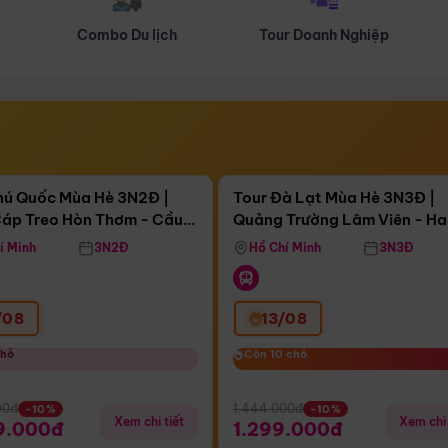
Tour Doanh Nghiệp
Du lịch Hành Hương
Điểm nổi bật
Điểm nổi
ngày 04:31:35
Còn
04 ngày 04:31:35
hú Quốc Mùa Hè 3N2Đ |
Tour Đà Lạt Mùa Hè 3N3Đ |
áp Treo Hòn Thơm - Cầu
Quảng Trường Lâm Viên - H
áp Treo Hòn Thơm
Công Viên Nước Aquatopia
Hill - Puppy Farm
í Minh
3N2Đ
Hồ Chí Minh
3N3Đ
/08
13/08
chỗ
chỗ
Còn 10 chỗ
Còn 10 chỗ
00đ
1.444.000đ
-10%
-10%
Xem chi tiết
Xem chi 
9.000đ
1.299.000đ