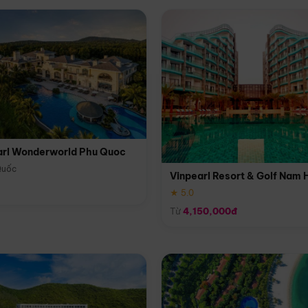
arl Wonderworld Phu Quoc
Quốc
Vinpearl Resort & Golf Nam 
★ 5.0
Từ
4,150,000đ