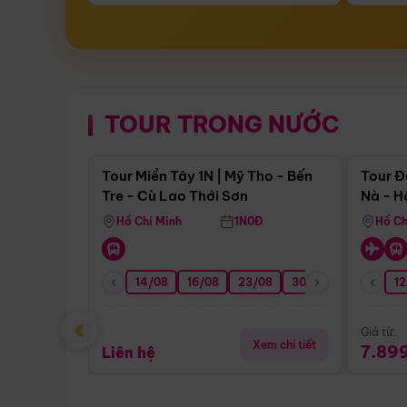
TOUR TRONG NƯỚC
Điểm nổi bật
Tour Miền Tây 1N | Mỹ Tho - Bến
Tour Đ
Tre - Cù Lao Thới Sơn
Nà - H
Nha
Hồ Chí Minh
1N0Đ
Hồ Ch
14/08
16/08
23/08
30/08
06/09
12
1
‹
Giá từ:
Xem chi tiết
7.89
Liên hệ