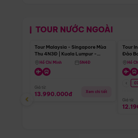
TOUR NƯỚC NGOÀI
Điểm nổi bật
Tour Malaysia - Singapore Mùa
Tour I
Thu 4N3Đ | Kuala Lumpur -
Đảo Ba
Malacca - Johor Baru -
Pengli
Hồ Chí Minh
5N4Đ
Hồ Ch
Singapore
07
Giá từ:
Xem chi tiết
13.990.000đ
‹
Giá từ:
12.1