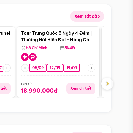
Xem tất cả
 bật
Điểm nổi bật
runei
Tour Trung Quốc 5 Ngày 4 Đêm |
Tour Trung 
Tour Hè
Thượng Hải Hiện Đại - Hàng Châu
Ân Thi - Trư
Nên Thơ - Ô Trấn Cổ Kính
Hồ Chí Minh
5N4Đ
Hồ Chí Minh
01/10
15/10
29/10
05/09
12/09
19/09
16/08
›
Giá từ:
Giá từ:
tiết
Xem chi tiết
18.990.000đ
16.990.0