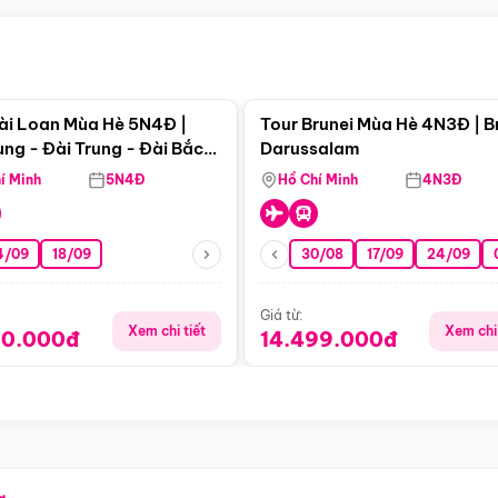
Điểm nổi bật
Điểm nổi
ài Loan Mùa Hè 5N4Đ |
Tour Brunei Mùa Hè 4N3Đ | B
ng - Đài Trung - Đài Bắc
Darussalam
j)
í Minh
5N4Đ
Hồ Chí Minh
4N3Đ
4/09
18/09
30/08
17/09
24/09
Giá từ:
Xem chi tiết
Xem chi 
90.000đ
14.499.000đ