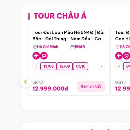
TOUR CHÂU Á
Điểm nổi bật
Tour Đài Loan Mùa Hè 5N4Đ | Đài
Tour Đ
Bắc - Đài Trung - Nam Đầu - Cao
Cao Hù
Hùng ( Bay Vn)
(Bay V
Hồ Chí Minh
5N4Đ
Hồ Ch
13/08
12/09
01/10
0
‹
Giá từ:
Giá từ:
Xem chi tiết
12.999.000đ
12.9