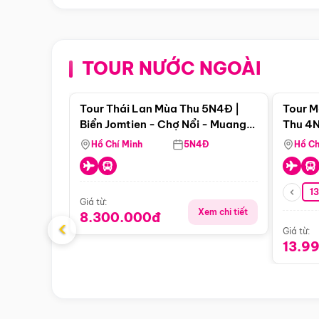
TOUR NƯỚC NGOÀI
Điểm nổi bật
Tour Thái Lan Mùa Thu 5N4Đ |
Tour M
Biển Jomtien - Chợ Nổi - Muang
Thu 4N
Boran - Suanthai (Bay Vietnam
Malacc
Hồ Chí Minh
5N4Đ
Hồ Ch
Airlines)
Singa
1
Giá từ:
Xem chi tiết
8.300.000đ
‹
Giá từ:
13.9