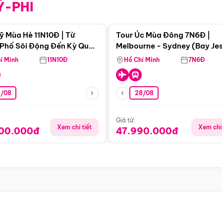
Ỹ-PHI
Điểm nổi bật
Điểm nổi
ỹ Mùa Hè 11N10Đ | Từ
Tour Úc Mùa Đông 7N6Đ |
Phố Sôi Động Đến Kỳ Quan
Melbourne - Sydney (Bay Je
Nhiên Mỹ
Airways)
í Minh
11N10Đ
Hồ Chí Minh
7N6Đ
4/08
28/08
Giá từ:
Xem chi tiết
Xem chi 
900.000đ
47.990.000đ