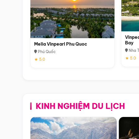
Vinpea
Bay
Melia Vinpearl Phu Quoc
Nha T
Phú Quốc
★ 5.0
★ 5.0
KINH NGHIỆM DU LỊCH