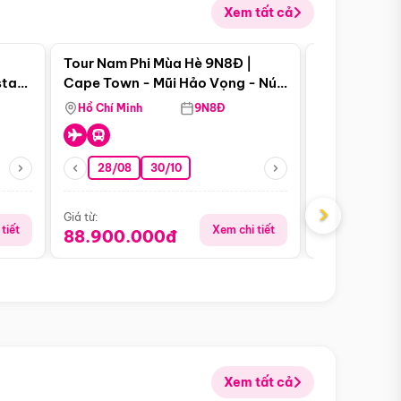
Xem tất cả
 bật
Điểm nổi bật
Tour Nam Phi Mùa Hè 9N8Đ |
Tour Mỹ Mùa
star
Cape Town - Mũi Hảo Vọng - Núi
Hoa Kỳ - Me
Bàn - Johannesburg - Pretoria -
Hồ Chí Minh
9N8Đ
Hồ Chí Minh
Safari - Lodge
28/08
30/10
29/08
›
Giá từ:
Giá từ:
tiết
Xem chi tiết
88.900.000đ
59.900.
Xem tất cả