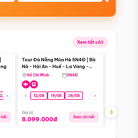
Xem tất cả
 bật
Điểm nổi bật
|
Tour Đà Nẵng Mùa Hè 5N4Đ | Bà
Tour Đà Nẵn
ong
Nà - Hội An - Huế - La Vang -
Nà - Hội An
Động Thiên Đường
Nha
Hồ Chí Minh
5N4Đ
Hồ Chí Minh
2/08
26/08
05/09
12/08
19/08
09/09
26/08
12/09
13/08
›
Giá từ:
Giá từ:
tiết
Xem chi tiết
8.099.000đ
6.899.00