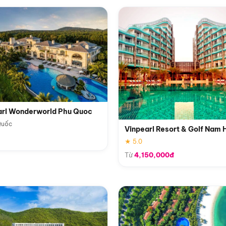
arl Wonderworld Phu Quoc
Quốc
Vinpearl Resort & Golf Nam 
★ 5.0
Từ
4,150,000đ