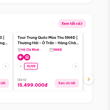
Xem tất cả
 bật
Điểm nổi bật
Đ |
Tour Trung Quôc Mùa Thu 5N4Đ |
Tour Trung
àng
Thượng Hải - Ô Trấn - Hàng Châu
| Thành Đô 
(Tour Không Shopping)
Viên Gấu Tr
Hồ Chí Minh
5N4Đ
Hồ Chí Minh
10/09
21/08
›
Giá từ:
Giá từ:
tiết
Xem chi tiết
15.499.000đ
16.999.0