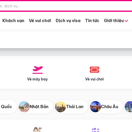
Điểm khởi hành
Tháng khở
Hồ Chí Minh
Bất kỳ 
Khách sạn
Vé vui chơi
Dịch vụ visa
Tin tức
Giới thiệu
Vé máy bay
Vé vui chơi
 Quốc
Nhật Bản
Thái Lan
Châu Âu