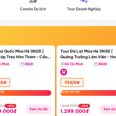
Tour Doanh Nghiệp
Du lịch Hành Hương
Điểm nổi bật
Điểm nổi
ngày 12:06:34
Còn
05 ngày 12:06:34
hú Quốc Mùa Hè 3N2Đ |
Tour Đà Lạt Mùa Hè 3N3Đ |
áp Treo Hòn Thơm - Cầu
Quảng Trường Lâm Viên - H
áp Treo Hòn Thơm
Công Viên Nước Aquatopia
Hill - Puppy Farm
í Minh
3N2Đ
Hồ Chí Minh
3N3Đ
/08
13/08
chỗ
chỗ
Còn 10 chỗ
Còn 10 chỗ
00đ
1.444.000đ
-10%
-10%
Xem chi tiết
Xem chi 
9.000đ
1.299.000đ