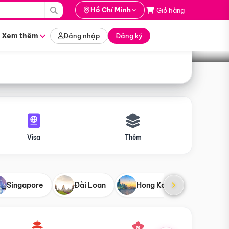
i hành
Hồ Chí Minh
Giỏ hàng
Tìm tour
tháng nào
Xem thêm
Đăng nhập
Đăng ký
Visa
Thêm
Singapore
Đài Loan
Hong Kong
Mỹ