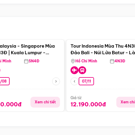
Điểm nổi bật
Điểm nổi
alaysia - Singapore Mùa
Tour Indonesia Mùa Thu 4N3
3Đ | Kuala Lumpur -
Đảo Bali - Núi Lửa Batur - L
a - Johor Baru -
Penglipuran
í Minh
5N4Đ
Hồ Chí Minh
4N3Đ
pore
3/08
07/11
Giá từ:
Xem chi tiết
Xem chi 
90.000đ
12.190.000đ