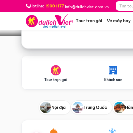
Bạn muốn đi đâu?
*
Hotline:
1900 1177
info@dulichviet.com.vn
Tour trọn gói
Vé máy bay
Tour trọn gói
Khách sạn
Nội địa
Trung Quốc
Hàn