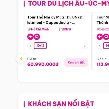
TOUR DU LỊCH ÂU-ÚC-M
Điểm nổi bật
Tour Thổ Nhĩ Kỳ Mùa Thu 8N7Đ |
Tour M
Istanbul - Cappadocia -
Thành 
Pamukkale
Thiên 
Hồ Chí Minh
8N7Đ
Hồ Ch
10/12
1
‹
Giá từ:
Giá từ:
Xem chi tiết
60.990.000đ
112.
KHÁCH SẠN NỔI BẬT