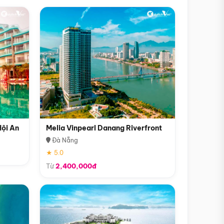
Hội An
Melia Vinpearl Danang Riverfront
Đà Nẵng
★ 5.0
Từ
2,400,000đ