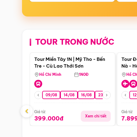
TOUR TRONG NƯỚC
Điểm nổi bật
Tour Miền Tây 1N | Mỹ Tho - Bến
Tour Đ
Tre - Cù Lao Thới Sơn
Nà - H
Nha
Hồ Chí Minh
1N0Đ
Hồ Ch
09/08
14/08
16/08
23/08
30/08
12
0
‹
Giá từ:
Giá từ:
Xem chi tiết
399.000đ
7.89