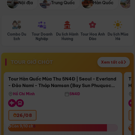
Nội địa
Trung Quốc
Hàn Quốc
N
Combo Du
Tour Doanh
Du lịch Hành
Tour Hoa Anh
Du lịch Mùa
D
lịch
Nghiệp
Hương
Đào
Hè
TOUR GIỜ CHÓT
Xem tất cả
Điểm nổi bật
Còn
16 ngày 18:50:13
Cò
Tour Hàn Quốc Mùa Thu 5N4Đ | Seoul - Everland
To
- Đảo Nami - Tháp Namsan (Bay Sun Phuquoc
Hò
Bay Sun Phuquoc Airways
Tặ
Airways)
Aq
Hồ Chí Minh
5N4Đ
26/08
‹
Còn 9/10 chỗ
Còn 9/10 chỗ
C
C