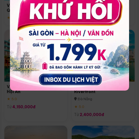
Quoc
Vinpearl Resort & Spa Phu
Phú Quốc
Quoc
★ 5.0
★ 5.0
Vinpearl Resort & Golf Nam
Melia Vinpearl Danang
Hội An
Riverfront
★ 5.0
Đà Nẵng
Từ
4,150,000đ
★ 5.0
Từ
2,400,000đ