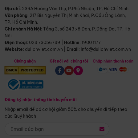
Địa chỉ
: 239A Hoàng Văn Thụ, P.Phú Nhuận, TP. Hồ Chí Minh.
Văn phòng
:
217 Bis Nguyễn Thị Minh Khai, P.Cầu Ông Lãnh,
TP. Hồ Chí Minh.
Chi nhánh Hà Nội
:
Tầng 3, số 243 xã Đàn, P.Đống Đa, TP. Hà
Nội
Điện thoại
:
028 73056789
|
Hotline
:
1900 1177
Website
:
dulichviet.com.vn
|
Email
:
info@dulichviet.com.vn
Chứng nhận
Kết nối với chúng tôi
Chấp nhận thanh toán
Đăng ký nhận thông tin khuyến mãi
Nhập email để có cơ hội giảm 50% cho chuyến đi tiếp theo
của Quý khách