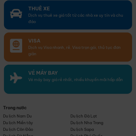
THUÊ XE
Dịch vụ thuê xe giá tốt từ các nhà xe uy tín và chu
đáo
VISA
Dịch vụ Visa nhanh, rẻ. Visa trọn gói, thủ tục đơn
giản
VÉ MÁY BAY
Vé máy bay giá rẻ nhất, nhiều khuyến mãi hấp dẫn
Trong nước
Du lịch Nam Du
Du lịch Đà Lạt
Du lịch Miền tây
Du lịch Nha Trang
Du lịch Côn Đảo
Du lịch Sapa