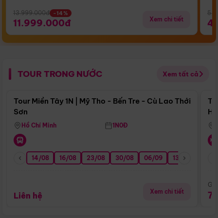
13.999.000đ
5.5
-14%
Xem chi tiết
11.999.000đ
4
TOUR TRONG NƯỚC
Xem tất cả
Điểm nổi bật
Tour Miền Tây 1N | Mỹ Tho - Bến Tre - Cù Lao Thới
To
Sơn
Hu
Hồ Chí Minh
1N0Đ
14/08
16/08
23/08
30/08
06/09
13/09
20/0
Giá
Xem chi tiết
7
Liên hệ