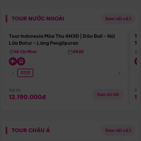
TOUR NƯỚC NGOÀI
Xem tất cả
Điểm nổi bật
Tour Indonesia Mùa Thu 4N3Đ | Đảo Bali - Núi
To
Lửa Batur - Làng Penglipuran
Tr
Hồ Chí Minh
4N3Đ
07/11
Giá từ:
Giá
Xem chi tiết
12.190.000đ
1
TOUR CHÂU Á
Xem tất cả
Điểm nổi bật