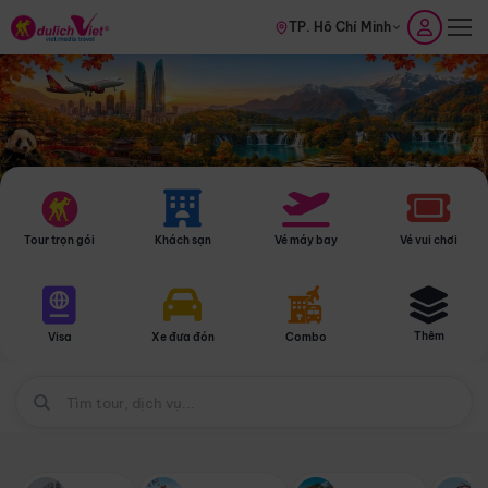
TP. Hồ Chí Minh
Tour trọn gói
Khách sạn
Vé máy bay
Vé vui chơi
Thêm
Visa
Xe đưa đón
Combo