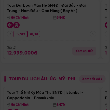
Tour Đài Loan Mùa Hè 5N4Đ | Đài Bắc - Đài
To
Trung - Nam Đầu - Cao Hùng ( Bay Vn)
Tr
Hồ Chí Minh
5N4Đ
12/09
01/10
Giá từ:
Giá
Xem chi tiết
12.999.000đ
1
TOUR DU LỊCH ÂU-ÚC-MỸ-PHI
Xem tất cả
Điểm nổi bật
Tour Thổ Nhĩ Kỳ Mùa Thu 8N7Đ | Istanbul -
To
Cappadocia - Pamukkale
Đế
Hồ Chí Minh
8N7Đ