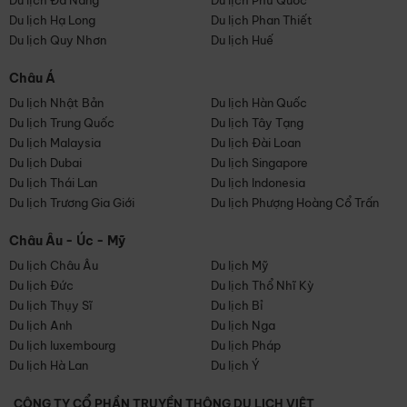
Du lịch Đà Nẵng
Du lịch Phú Quốc
Du lịch Hạ Long
Du lịch Phan Thiết
Du lịch Quy Nhơn
Du lịch Huế
Châu Á
Du lịch Nhật Bản
Du lịch Hàn Quốc
Du lịch Trung Quốc
Du lịch Tây Tạng
Du lịch Malaysia
Du lịch Đài Loan
Du lịch Dubai
Du lịch Singapore
Du lịch Thái Lan
Du lịch Indonesia
Du lịch Trương Gia Giới
Du lịch Phượng Hoàng Cổ Trấn
Châu Âu - Úc - Mỹ
Du lịch Châu Âu
Du lịch Mỹ
Du lịch Đức
Du lịch Thổ Nhĩ Kỳ
Du lịch Thụy Sĩ
Du lịch Bỉ
Du lịch Anh
Du lịch Nga
Du lịch luxembourg
Du lịch Pháp
Du lịch Hà Lan
Du lịch Ý
CÔNG TY CỔ PHẦN TRUYỀN THÔNG DU LỊCH VIỆT