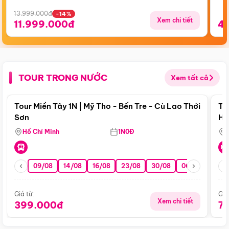
13.999.000đ
-14%
Xem chi tiết
11.999.000đ
4
TOUR TRONG NƯỚC
Xem tất cả
Điểm nổi bật
Tour Miền Tây 1N | Mỹ Tho - Bến Tre - Cù Lao Thới
To
Sơn
Hu
Hồ Chí Minh
1N0Đ
09/08
14/08
16/08
23/08
30/08
06/09
13/0
Giá từ:
Giá
Xem chi tiết
399.000đ
7