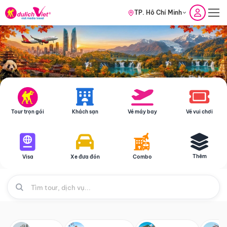
TP. Hồ Chí Minh
Tour trọn gói
Khách sạn
Vé máy bay
Vé vui chơi
Thêm
Visa
Xe đưa đón
Combo