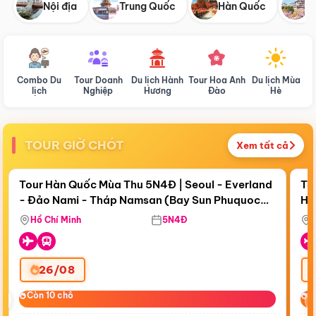
Nội địa
Trung Quốc
Hàn Quốc
N
Combo Du
Tour Doanh
Du lịch Hành
Tour Hoa Anh
Du lịch Mùa
D
lịch
Nghiệp
Hương
Đào
Hè
TOUR GIỜ CHÓT
Xem tất cả
Điểm nổi bật
Còn
19 ngày 07:35:41
Cò
Tour Hàn Quốc Mùa Thu 5N4Đ | Seoul - Everland
To
- Đảo Nami - Tháp Namsan (Bay Sun Phuquoc
Hò
Tặ
Airways)
Aq
Hồ Chí Minh
5N4Đ
26/08
‹
Còn 10 chỗ
Còn 10 chỗ
C
C