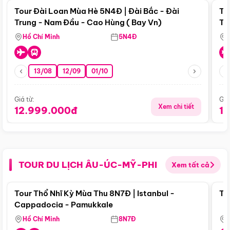
Tour Đài Loan Mùa Hè 5N4Đ | Đài Bắc - Đài
To
Trung - Nam Đầu - Cao Hùng ( Bay Vn)
Tr
Hồ Chí Minh
5N4Đ
13/08
12/09
01/10
Giá từ:
Giá
Xem chi tiết
12.999.000đ
1
TOUR DU LỊCH ÂU-ÚC-MỸ-PHI
Xem tất cả
Điểm nổi bật
Tour Thổ Nhĩ Kỳ Mùa Thu 8N7Đ | Istanbul -
To
Cappadocia - Pamukkale
Hồ Chí Minh
8N7Đ