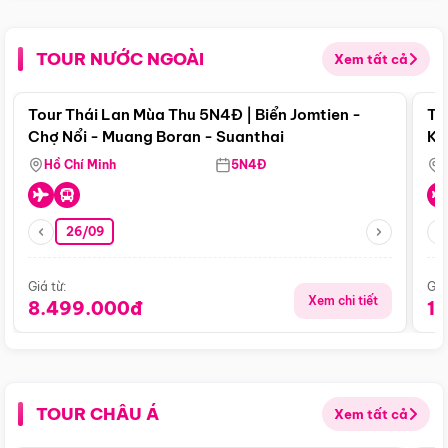
TOUR NƯỚC NGOÀI
Xem tất cả
Điểm nổi bật
Tour Thái Lan Mùa Thu 5N4Đ | Biển Jomtien -
To
Chợ Nổi - Muang Boran - Suanthai
Ku
Si
Hồ Chí Minh
5N4Đ
26/09
Giá từ:
Giá
Xem chi tiết
8.499.000đ
1
TOUR CHÂU Á
Xem tất cả
Điểm nổi bật