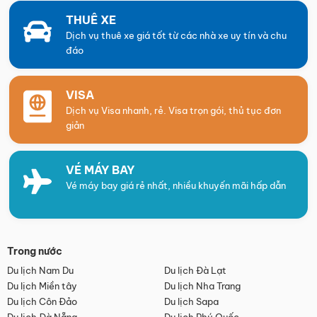
THUÊ XE
Dịch vụ thuê xe giá tốt từ các nhà xe uy tín và chu
đáo
VISA
Dịch vụ Visa nhanh, rẻ. Visa trọn gói, thủ tục đơn
giản
VÉ MÁY BAY
Vé máy bay giá rẻ nhất, nhiều khuyến mãi hấp dẫn
Trong nước
Du lịch Nam Du
Du lịch Đà Lạt
Du lịch Miền tây
Du lịch Nha Trang
Du lịch Côn Đảo
Du lịch Sapa