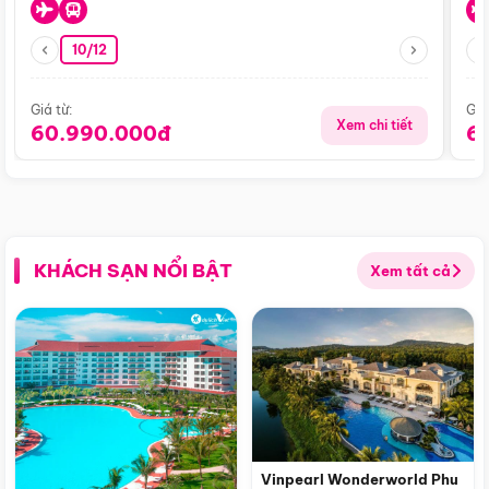
10/12
Giá từ:
Giá
Xem chi tiết
60.990.000đ
6
KHÁCH SẠN NỔI BẬT
Xem tất cả
Vinpearl Wonderworld Phu