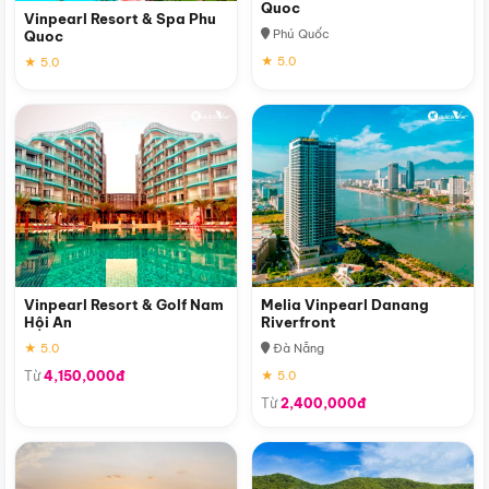
Quoc
Vinpearl Resort & Spa Phu
Phú Quốc
Quoc
★ 5.0
★ 5.0
Vinpearl Resort & Golf Nam
Melia Vinpearl Danang
Hội An
Riverfront
★ 5.0
Đà Nẵng
Từ
4,150,000đ
★ 5.0
Từ
2,400,000đ