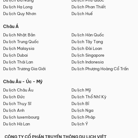
Du lịch Đà Nẵng
Du lịch Phú Quốc
Du lịch Hạ Long
Du lịch Phan Thiết
Du lịch Quy Nhơn
Du lịch Huế
Châu Á
Du lịch Nhật Bản
Du lịch Hàn Quốc
Du lịch Trung Quốc
Du lịch Tây Tạng
Du lịch Malaysia
Du lịch Đài Loan
Du lịch Dubai
Du lịch Singapore
Du lịch Thái Lan
Du lịch Indonesia
Du lịch Trương Gia Giới
Du lịch Phượng Hoàng Cổ Trấn
Châu Âu - Úc - Mỹ
Du lịch Châu Âu
Du lịch Mỹ
Du lịch Đức
Du lịch Thổ Nhĩ Kỳ
Du lịch Thụy Sĩ
Du lịch Bỉ
Du lịch Anh
Du lịch Nga
Du lịch luxembourg
Du lịch Pháp
Du lịch Hà Lan
Du lịch Ý
CÔNG TY CỔ PHẦN TRUYỀN THÔNG DU LỊCH VIỆT