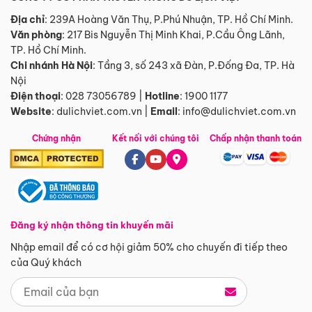
Địa chỉ
: 239A Hoàng Văn Thụ, P.Phú Nhuận, TP. Hồ Chí Minh.
Văn phòng
:
217 Bis Nguyễn Thị Minh Khai, P.Cầu Ông Lãnh,
TP. Hồ Chí Minh.
Chi nhánh Hà Nội
:
Tầng 3, số 243 xã Đàn, P.Đống Đa, TP. Hà
Nội
Điện thoại
:
028 73056789
|
Hotline
:
1900 1177
Website
:
dulichviet.com.vn
|
Email
:
info@dulichviet.com.vn
Chứng nhận
Kết nối với chúng tôi
Chấp nhận thanh toán
Đăng ký nhận thông tin khuyến mãi
Nhập email để có cơ hội giảm 50% cho chuyến đi tiếp theo
của Quý khách