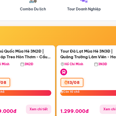
Tour Doanh Nghiệp
Du lịch Hành Hương
Điểm nổi bật
Điểm nổi
ngày 11:29:48
Còn
06 ngày 11:29:48
hú Quốc Mùa Hè 3N2Đ |
Tour Đà Lạt Mùa Hè 3N3Đ |
áp Treo Hòn Thơm - Cầu
Quảng Trường Lâm Viên - H
áp Treo Hòn Thơm
Công Viên Nước Aquatopia
Hill - Puppy Farm
í Minh
3N2Đ
Hồ Chí Minh
3N3Đ
/08
13/08
chỗ
chỗ
Còn 10 chỗ
Còn 10 chỗ
Xem chi tiết
Xem chi 
9.000đ
1.299.000đ