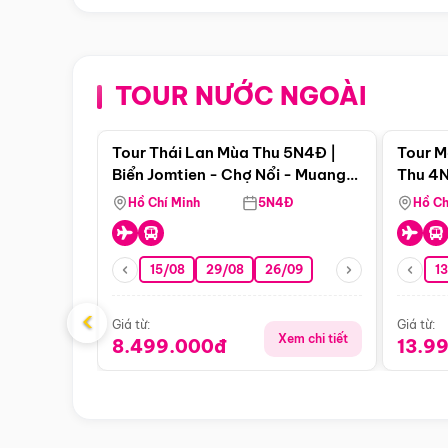
TOUR NƯỚC NGOÀI
Điểm nổi bật
Tour Thái Lan Mùa Thu 5N4Đ |
Tour M
Biển Jomtien - Chợ Nổi - Muang
Thu 4N
Boran - Suanthai
Malacc
Hồ Chí Minh
5N4Đ
Hồ Ch
Singa
15/08
29/08
26/09
1
‹
Giá từ:
Giá từ:
Xem chi tiết
8.499.000đ
13.9