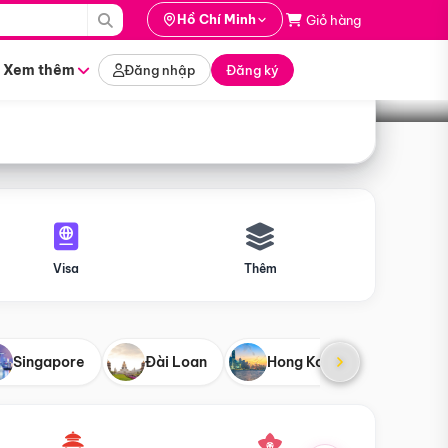
i hành
Hồ Chí Minh
Giỏ hàng
Tìm tour
tháng nào
Xem thêm
Đăng nhập
Đăng ký
Visa
Thêm
Singapore
Đài Loan
Hong Kong
Mỹ