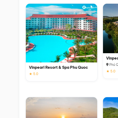
Vinpe
Phú 
Vinpearl Resort & Spa Phu Quoc
★ 5.0
★ 5.0