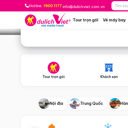
Bạn muốn đi đâu?
*
Hotline:
1900 1177
info@dulichviet.com.vn
Tour trọn gói
Vé máy bay
Tour trọn gói
Khách sạn
Nội địa
Trung Quốc
Hàn