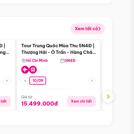
Xem tất cả
 bật
Điểm nổi bật
Đ |
Tour Trung Quôc Mùa Thu 5N4Đ |
Tour Trung
àng
Thượng Hải - Ô Trấn - Hàng Châu
| Thành Đô 
(Tour Không Shopping)
Viên Gấu Tr
Hồ Chí Minh
5N4Đ
Hồ Chí Minh
10/09
06/08
›
Giá từ:
Giá từ:
tiết
Xem chi tiết
15.499.000đ
18.990.0