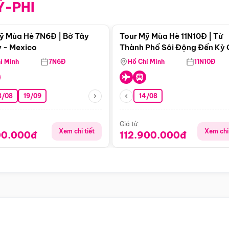
Ỹ-PHI
Điểm nổi bật
Điểm nổi
ỹ Mùa Hè 7N6Đ | Bờ Tây
Tour Mỹ Mùa Hè 11N10Đ | Từ
 - Mexico
Thành Phố Sôi Động Đến Kỳ
Thiên Nhiên Mỹ
í Minh
7N6Đ
Hồ Chí Minh
11N10Đ
8/08
19/09
14/08
Giá từ:
Xem chi tiết
Xem chi 
00.000đ
112.900.000đ