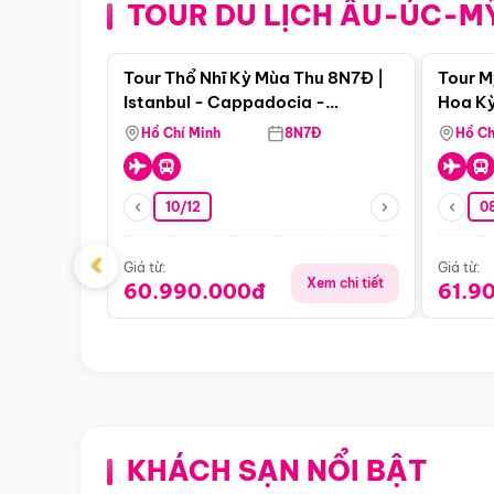
TOUR DU LỊCH ÂU-ÚC-M
Điểm nổi bật
Tour Thổ Nhĩ Kỳ Mùa Thu 8N7Đ |
Tour M
Istanbul - Cappadocia -
Hoa Kỳ
Pamukkale
Hồ Chí Minh
8N7Đ
Hồ Ch
10/12
0
‹
Giá từ:
Giá từ:
Xem chi tiết
60.990.000đ
61.9
KHÁCH SẠN NỔI BẬT