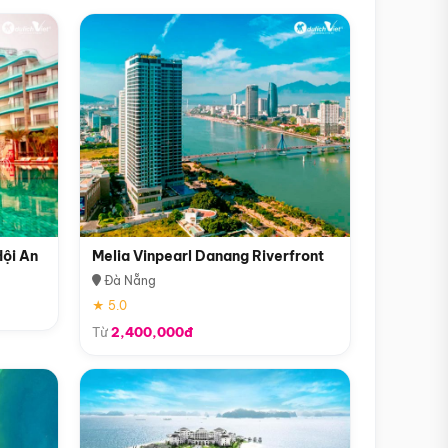
Hội An
Melia Vinpearl Danang Riverfront
Đà Nẵng
★ 5.0
Từ
2,400,000đ