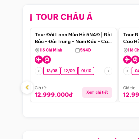
TOUR CHÂU Á
Điểm nổi bật
Tour Đài Loan Mùa Hè 5N4Đ | Đài
Tour Đ
Bắc - Đài Trung - Nam Đầu - Cao
Cao Hù
Hùng ( Bay Vn)
(Bay V
Hồ Chí Minh
5N4Đ
Hồ Ch
13/08
12/09
01/10
0
‹
Giá từ:
Giá từ:
Xem chi tiết
12.999.000đ
12.9