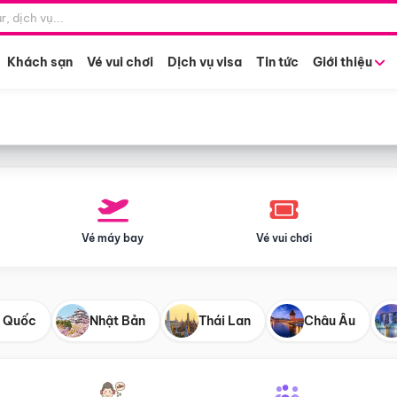
Điểm khởi hành
Tháng khở
Hồ Chí Minh
Bất kỳ 
Khách sạn
Vé vui chơi
Dịch vụ visa
Tin tức
Giới thiệu
Vé máy bay
Vé vui chơi
 Quốc
Nhật Bản
Thái Lan
Châu Âu