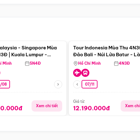
Điểm nổi bật
Điểm nổi
alaysia - Singapore Mùa
Tour Indonesia Mùa Thu 4N3
3Đ | Kuala Lumpur -
Đảo Bali - Núi Lửa Batur - L
a - Johor Baru -
Penglipuran
í Minh
5N4Đ
Hồ Chí Minh
4N3Đ
pore
3/08
07/11
Giá từ:
Xem chi tiết
Xem chi 
90.000đ
12.190.000đ