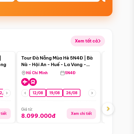
Xem tất cả
 bật
Điểm nổi bật
|
Tour Đà Nẵng Mùa Hè 5N4Đ | Bà
Tour Đà Nẵn
ong
Nà - Hội An - Huế - La Vang -
Nà - Hội An
Động Thiên Đường
Nha
Hồ Chí Minh
5N4Đ
Hồ Chí Minh
2/08
26/08
05/09
12/08
19/08
09/09
26/08
12/09
13/08
›
Giá từ:
Giá từ:
tiết
Xem chi tiết
8.099.000đ
6.899.00