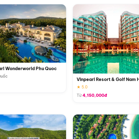
arl Wonderworld Phu Quoc
Quốc
Vinpearl Resort & Golf Nam 
★ 5.0
Từ
4,150,000đ