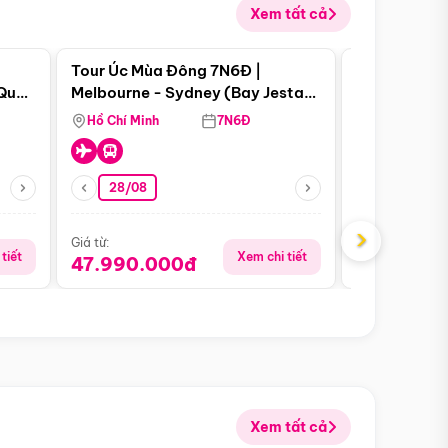
Xem tất cả
 bật
Điểm nổi bật
Tour Úc Mùa Đông 7N6Đ |
Tour Nam Ph
 Quan
Melbourne - Sydney (Bay Jestar
Cape Town -
Airways)
Bàn - Johan
Hồ Chí Minh
7N6Đ
Hồ Chí Minh
Safari - Lo
28/08
28/08
›
Giá từ:
Giá từ:
tiết
Xem chi tiết
47.990.000đ
88.900.0
Xem tất cả