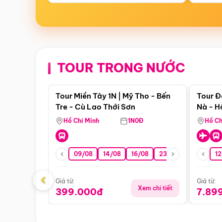
TOUR TRONG NƯỚC
Điểm nổi bật
Tour Miền Tây 1N | Mỹ Tho - Bến
Tour Đ
Tre - Cù Lao Thới Sơn
Nà - H
Nha
Hồ Chí Minh
1N0Đ
Hồ Ch
09/08
14/08
16/08
23/08
30/08
12
0
‹
Giá từ:
Giá từ:
Xem chi tiết
399.000đ
7.89