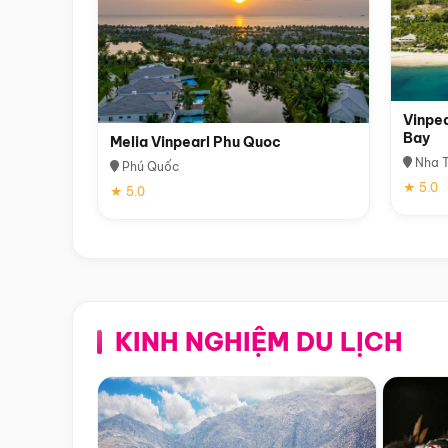
Vinpea
Bay
Melia Vinpearl Phu Quoc
Nha T
Phú Quốc
★ 5.0
★ 5.0
KINH NGHIỆM DU LỊCH