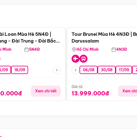
Điểm nổi bật
Điểm nổi
ài Loan Mùa Hè 5N4Đ |
Tour Brunei Mùa Hè 4N3Đ | B
ng - Đài Trung - Đài Bắc
Darussalam
j)
í Minh
5N4Đ
Hồ Chí Minh
4N3Đ
4/09
18/09
06/08
30/08
17/09
Giá từ:
Xem chi tiết
Xem chi 
90.000đ
13.999.000đ