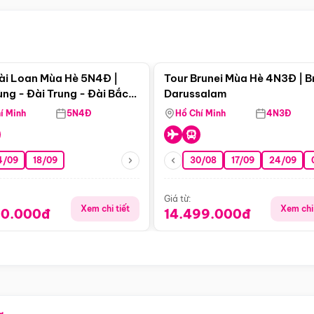
Điểm nổi bật
Điểm nổi
ài Loan Mùa Hè 5N4Đ |
Tour Brunei Mùa Hè 4N3Đ | B
ng - Đài Trung - Đài Bắc
Darussalam
j)
í Minh
5N4Đ
Hồ Chí Minh
4N3Đ
4/09
18/09
30/08
17/09
24/09
Giá từ:
Xem chi tiết
Xem chi 
90.000đ
14.499.000đ