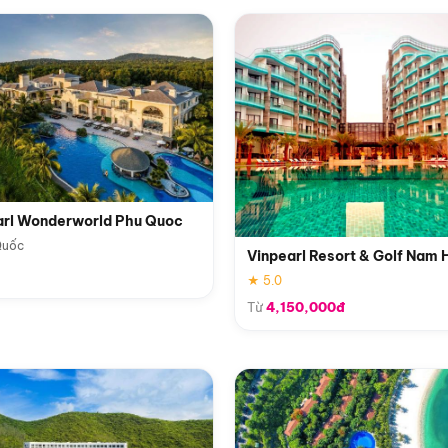
arl Wonderworld Phu Quoc
Quốc
Vinpearl Resort & Golf Nam 
★ 5.0
Từ
4,150,000đ