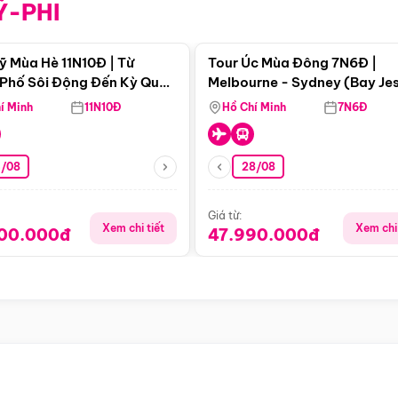
Ỹ-PHI
Điểm nổi bật
Điểm nổi
ỹ Mùa Hè 11N10Đ | Từ
Tour Úc Mùa Đông 7N6Đ |
Phố Sôi Động Đến Kỳ Quan
Melbourne - Sydney (Bay Je
Nhiên Mỹ
Airways)
í Minh
11N10Đ
Hồ Chí Minh
7N6Đ
4/08
28/08
Giá từ:
Xem chi tiết
Xem chi 
900.000đ
47.990.000đ