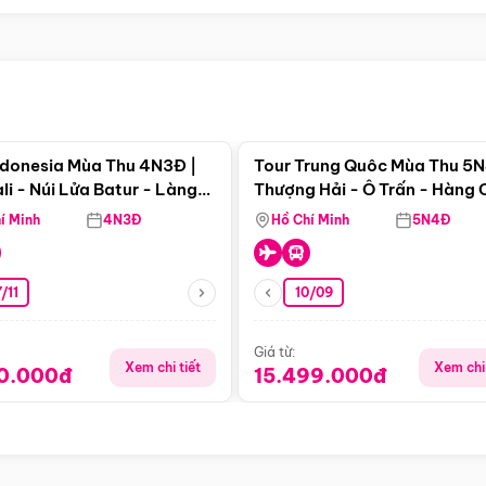
Điểm nổi bật
Điểm nổi
ndonesia Mùa Thu 4N3Đ |
Tour Trung Quôc Mùa Thu 5N
li - Núi Lửa Batur - Làng
Thượng Hải - Ô Trấn - Hàng
puran
(Tour Không Shopping)
í Minh
4N3Đ
Hồ Chí Minh
5N4Đ
/11
10/09
Giá từ:
Xem chi tiết
Xem chi 
90.000đ
15.499.000đ