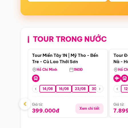
TOUR TRONG NƯỚC
Điểm nổi bật
Tour Miền Tây 1N | Mỹ Tho - Bến
Tour Đ
Tre - Cù Lao Thới Sơn
Nà - H
Nha
Hồ Chí Minh
1N0Đ
Hồ Ch
14/08
16/08
23/08
30/08
06/09
12
1
‹
Giá từ:
Giá từ:
Xem chi tiết
399.000đ
7.89