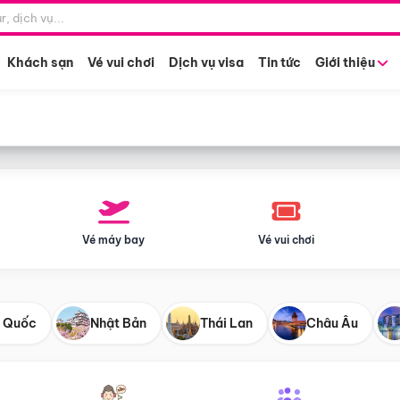
Điểm khởi hành
Tháng khở
Hồ Chí Minh
Bất kỳ 
Khách sạn
Vé vui chơi
Dịch vụ visa
Tin tức
Giới thiệu
Vé máy bay
Vé vui chơi
 Quốc
Nhật Bản
Thái Lan
Châu Âu