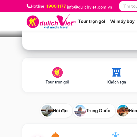
Bạn muốn đi đâu?
*
Hotline:
1900 1177
info@dulichviet.com.vn
Tour trọn gói
Vé máy bay
Tour trọn gói
Khách sạn
Nội địa
Trung Quốc
Hàn