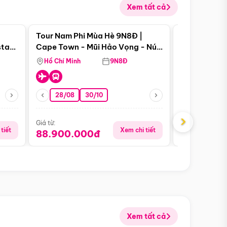
Xem tất cả
 bật
Điểm nổi bật
Tour Nam Phi Mùa Hè 9N8Đ |
Tour Mỹ Mùa
star
Cape Town - Mũi Hảo Vọng - Núi
Hoa Kỳ - Me
Bàn - Johannesburg - Pretoria -
Hồ Chí Minh
9N8Đ
Hồ Chí Minh
Safari - Lodge
28/08
30/10
29/08
›
Giá từ:
Giá từ:
tiết
Xem chi tiết
88.900.000đ
59.900.
Xem tất cả