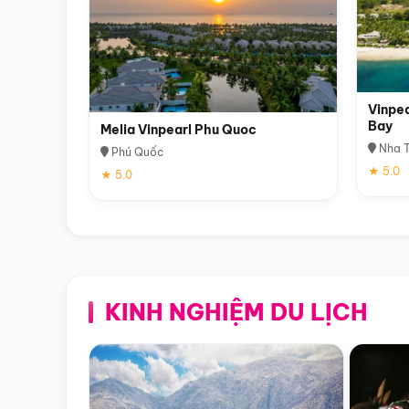
Vinpea
Bay
Melia Vinpearl Phu Quoc
Nha T
Phú Quốc
★ 5.0
★ 5.0
KINH NGHIỆM DU LỊCH