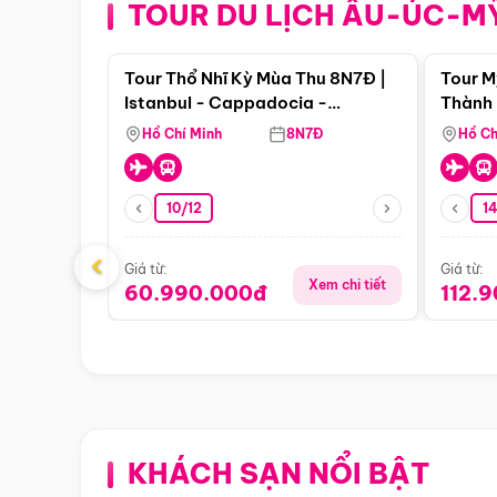
TOUR DU LỊCH ÂU-ÚC-M
Điểm nổi bật
Tour Thổ Nhĩ Kỳ Mùa Thu 8N7Đ |
Tour M
Istanbul - Cappadocia -
Thành 
Pamukkale
Thiên 
Hồ Chí Minh
8N7Đ
Hồ Ch
10/12
1
‹
Giá từ:
Giá từ:
Xem chi tiết
60.990.000đ
112.
KHÁCH SẠN NỔI BẬT