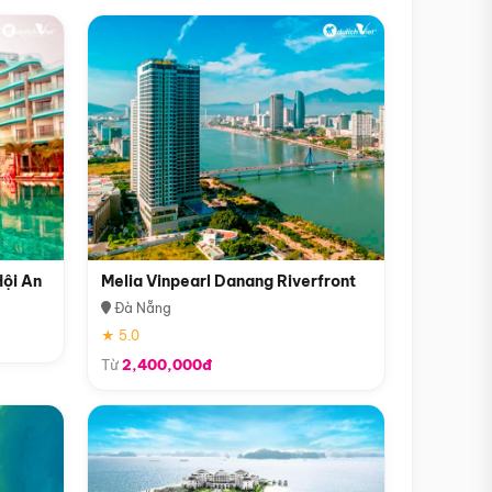
Hội An
Melia Vinpearl Danang Riverfront
Đà Nẵng
★ 5.0
Từ
2,400,000đ