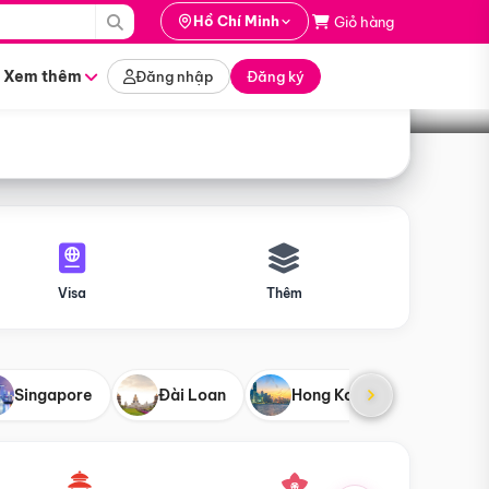
i hành
Hồ Chí Minh
Giỏ hàng
Tìm tour
tháng nào
Xem thêm
Đăng nhập
Đăng ký
Visa
Thêm
Singapore
Đài Loan
Hong Kong
Mỹ