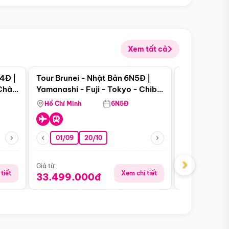
Xem tất cả
 bật
Điểm nổi bật
4Đ |
Tour Brunei - Nhật Bản 6N5Đ |
Tour Campu
 Châu
Yamanashi - Fuji - Tokyo - Chiba
Siem Reap -
- Freeday
Hồ Chí Minh
6N5Đ
Hồ Chí Minh
01/09
20/10
13/08
›
Giá từ:
Giá từ:
tiết
Xem chi tiết
33.499.000đ
5.650.00