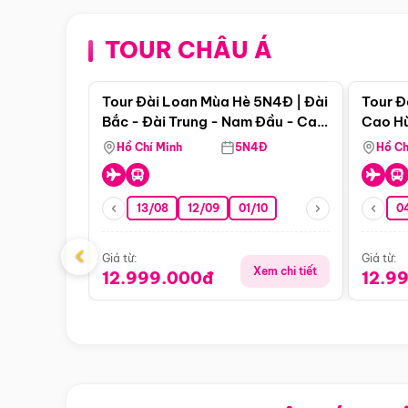
TOUR CHÂU Á
Điểm nổi bật
Tour Đài Loan Mùa Hè 5N4Đ | Đài
Tour Đ
Bắc - Đài Trung - Nam Đầu - Cao
Cao Hù
Hùng ( Bay Vn)
(Bay V
Hồ Chí Minh
5N4Đ
Hồ Ch
13/08
12/09
01/10
0
‹
Giá từ:
Giá từ:
Xem chi tiết
12.999.000đ
12.9