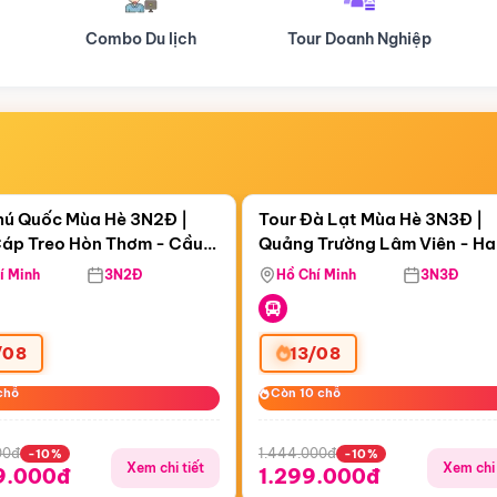
Tour Doanh Nghiệp
Du lịch Hành Hương
Điểm nổi bật
Điểm nổi
ngày 06:00:27
Còn
05 ngày 06:00:27
hú Quốc Mùa Hè 3N2Đ |
Tour Đà Lạt Mùa Hè 3N3Đ |
áp Treo Hòn Thơm - Cầu
Quảng Trường Lâm Viên - H
áp Treo Hòn Thơm
Công Viên Nước Aquatopia
Hill - Puppy Farm
í Minh
3N2Đ
Hồ Chí Minh
3N3Đ
/08
13/08
chỗ
chỗ
Còn 10 chỗ
Còn 10 chỗ
00đ
1.444.000đ
-10%
-10%
Xem chi tiết
Xem chi 
9.000đ
1.299.000đ