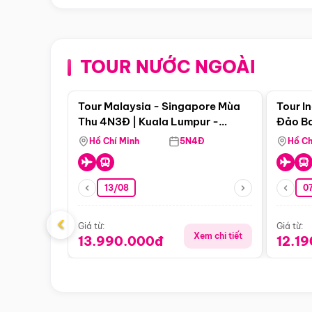
TOUR NƯỚC NGOÀI
Điểm nổi bật
Tour Malaysia - Singapore Mùa
Tour I
Thu 4N3Đ | Kuala Lumpur -
Đảo Ba
Malacca - Johor Baru -
Pengli
Hồ Chí Minh
5N4Đ
Hồ Ch
Singapore
13/08
07
‹
Giá từ:
Giá từ:
Xem chi tiết
13.990.000đ
12.1