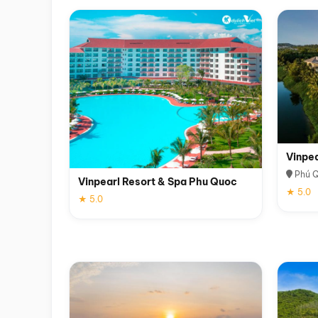
Vinpe
Phú 
Vinpearl Resort & Spa Phu Quoc
★ 5.0
★ 5.0