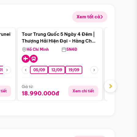
Xem tất cả
 bật
Điểm nổi bật
runei
Tour Trung Quốc 5 Ngày 4 Đêm |
Tour Trung 
Tour Hè
Thượng Hải Hiện Đại - Hàng Châu
Ân Thi - Trư
Nên Thơ - Ô Trấn Cổ Kính
Hồ Chí Minh
5N4Đ
Hồ Chí Minh
01/10
15/10
29/10
05/09
12/09
19/09
16/08
›
Giá từ:
Giá từ:
tiết
Xem chi tiết
18.990.000đ
16.990.0