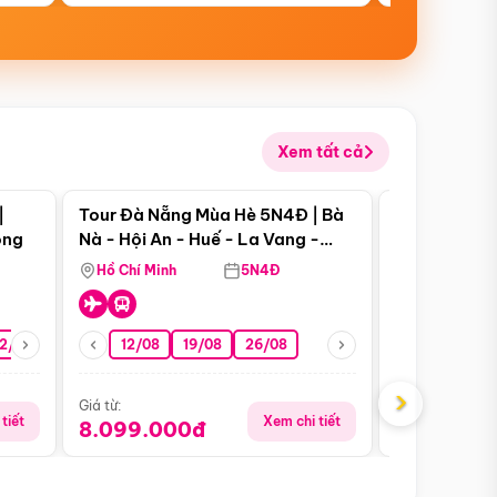
Xem tất cả
 bật
Điểm nổi bật
|
Tour Đà Nẵng Mùa Hè 5N4Đ | Bà
Tour Đà Nẵn
ong
Nà - Hội An - Huế - La Vang -
Nà - Hội An
Động Thiên Đường
Nha
Hồ Chí Minh
5N4Đ
Hồ Chí Minh
2/08
26/08
05/09
12/08
19/08
09/09
26/08
12/09
13/08
›
Giá từ:
Giá từ:
tiết
Xem chi tiết
8.099.000đ
6.899.00