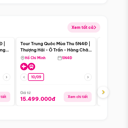
Xem tất cả
 bật
Điểm nổi bật
Đ |
Tour Trung Quôc Mùa Thu 5N4Đ |
Tour Trung
àng
Thượng Hải - Ô Trấn - Hàng Châu
| Thành Đô 
(Tour Không Shopping)
Viên Gấu Tr
Hồ Chí Minh
5N4Đ
Hồ Chí Minh
10/09
06/08
›
Giá từ:
Giá từ:
tiết
Xem chi tiết
15.499.000đ
18.990.0