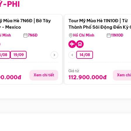
Ỹ-PHI
Điểm nổi bật
Điểm nổi
ỹ Mùa Hè 7N6Đ | Bờ Tây
Tour Mỹ Mùa Hè 11N10Đ | Từ
 - Mexico
Thành Phố Sôi Động Đến Kỳ
Thiên Nhiên Mỹ
í Minh
7N6Đ
Hồ Chí Minh
11N10Đ
8/08
19/09
14/08
Giá từ:
Xem chi tiết
Xem chi 
00.000đ
112.900.000đ