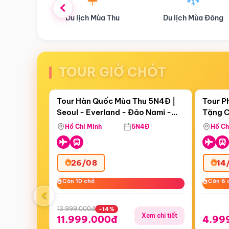
ùa Thu
Du lịch Mùa Đông
Combo Du lịch
TOUR GIỜ CHÓT
Điểm nổi bật
Còn
19 ngày 11:25:54
Còn
07 
Tour Hàn Quốc Mùa Thu 5N4Đ |
Tour P
Seoul - Everland - Đảo Nami -
Tặng C
Tặng C
Tháp Namsan (Bay Sun Phuquoc
Hôn - 
Hồ Chí Minh
5N4Đ
Hồ Ch
Airways)
26/08
14
Còn 10 chỗ
Còn 10 chỗ
Còn 6 
Còn 6 
‹
13.999.000đ
-14%
Xem chi tiết
11.999.000đ
4.99