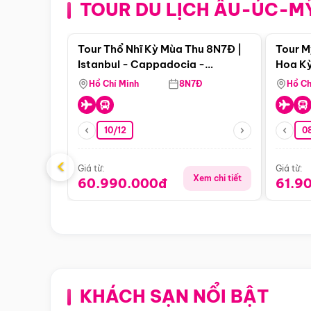
TOUR DU LỊCH ÂU-ÚC-M
Điểm nổi bật
Tour Thổ Nhĩ Kỳ Mùa Thu 8N7Đ |
Tour M
Istanbul - Cappadocia -
Hoa Kỳ
Pamukkale
Hồ Chí Minh
8N7Đ
Hồ Ch
10/12
0
‹
Giá từ:
Giá từ:
Xem chi tiết
60.990.000đ
61.9
KHÁCH SẠN NỔI BẬT