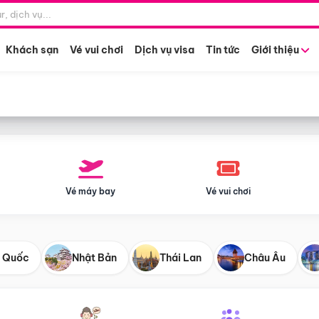
Điểm khởi hành
Tháng khở
Hồ Chí Minh
Bất kỳ 
Khách sạn
Vé vui chơi
Dịch vụ visa
Tin tức
Giới thiệu
Vé máy bay
Vé vui chơi
 Quốc
Nhật Bản
Thái Lan
Châu Âu