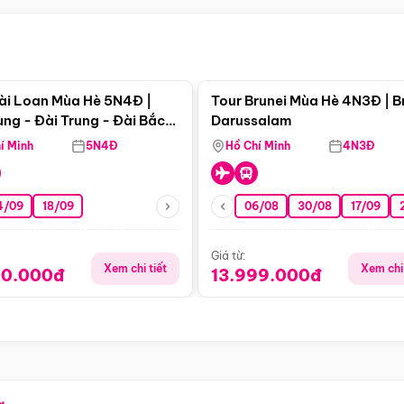
Điểm nổi bật
Điểm nổi
ài Loan Mùa Hè 5N4Đ |
Tour Brunei Mùa Hè 4N3Đ | B
ng - Đài Trung - Đài Bắc
Darussalam
j)
í Minh
5N4Đ
Hồ Chí Minh
4N3Đ
4/09
18/09
06/08
30/08
17/09
Giá từ:
Xem chi tiết
Xem chi 
90.000đ
13.999.000đ