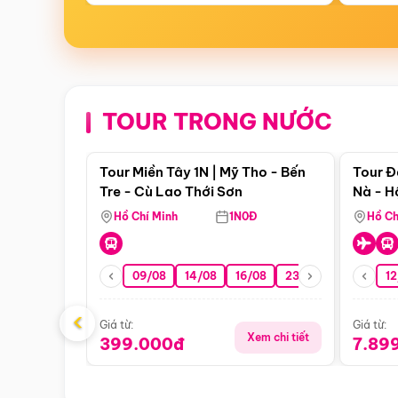
TOUR TRONG NƯỚC
Điểm nổi bật
Tour Miền Tây 1N | Mỹ Tho - Bến
Tour Đ
Tre - Cù Lao Thới Sơn
Nà - H
Nha
Hồ Chí Minh
1N0Đ
Hồ Ch
09/08
14/08
16/08
23/08
30/08
12
0
‹
Giá từ:
Giá từ:
Xem chi tiết
399.000đ
7.89