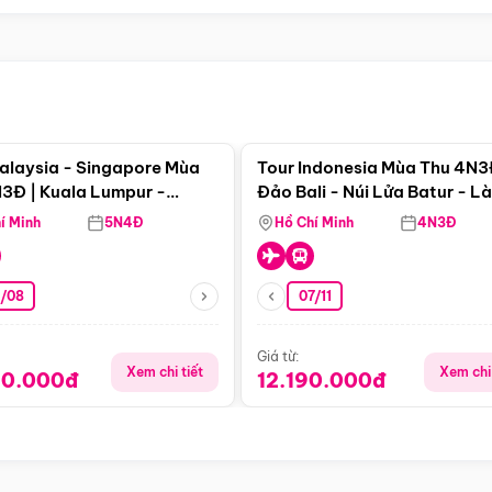
Điểm nổi bật
Điểm nổi
alaysia - Singapore Mùa
Tour Indonesia Mùa Thu 4N3
3Đ | Kuala Lumpur -
Đảo Bali - Núi Lửa Batur - L
a - Johor Baru -
Penglipuran
í Minh
5N4Đ
Hồ Chí Minh
4N3Đ
pore
3/08
07/11
Giá từ:
Xem chi tiết
Xem chi 
90.000đ
12.190.000đ