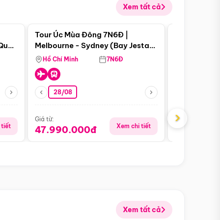
Xem tất cả
 bật
Điểm nổi bật
Tour Úc Mùa Đông 7N6Đ |
Tour Nam Ph
 Quan
Melbourne - Sydney (Bay Jestar
Cape Town -
Airways)
Bàn - Johan
Hồ Chí Minh
7N6Đ
Hồ Chí Minh
Safari - Lo
28/08
28/08
›
Giá từ:
Giá từ:
tiết
Xem chi tiết
47.990.000đ
88.900.0
Xem tất cả