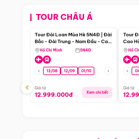
TOUR CHÂU Á
Điểm nổi bật
Tour Đài Loan Mùa Hè 5N4Đ | Đài
Tour Đ
Bắc - Đài Trung - Nam Đầu - Cao
Cao Hù
Hùng ( Bay Vn)
(Bay V
Hồ Chí Minh
5N4Đ
Hồ Ch
13/08
12/09
01/10
0
‹
Giá từ:
Giá từ:
Xem chi tiết
12.999.000đ
12.9