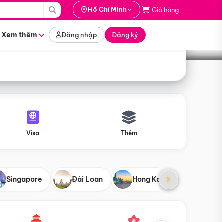
i hành
Hồ Chí Minh
Giỏ hàng
Tìm tour
tháng nào
Xem thêm
Đăng nhập
Đăng ký
Visa
Thêm
Singapore
Đài Loan
Hong Kong
Mỹ