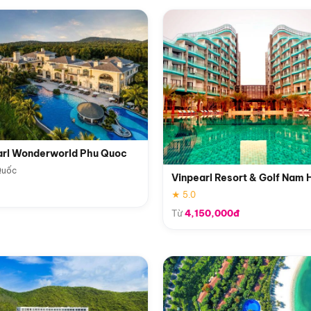
arl Wonderworld Phu Quoc
Quốc
Vinpearl Resort & Golf Nam 
★ 5.0
Từ
4,150,000đ