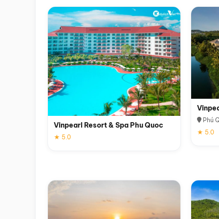
Vinpe
Phú 
Vinpearl Resort & Spa Phu Quoc
★ 5.0
★ 5.0