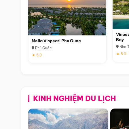
Vinpea
Bay
Melia Vinpearl Phu Quoc
Nha T
Phú Quốc
★ 5.0
★ 5.0
KINH NGHIỆM DU LỊCH