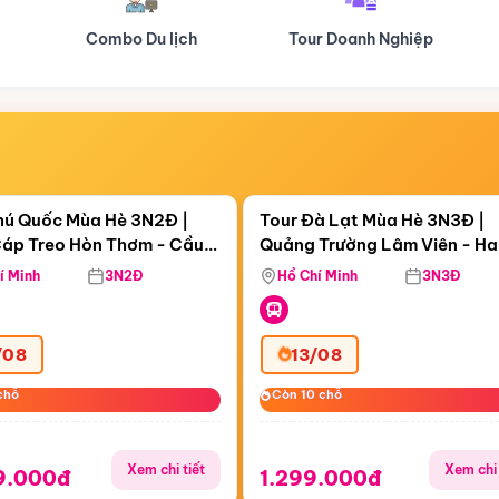
Tour Doanh Nghiệp
Du lịch Hành Hương
Điểm nổi bật
Điểm nổi
ngày 11:25:54
Còn
06 ngày 11:25:54
hú Quốc Mùa Hè 3N2Đ |
Tour Đà Lạt Mùa Hè 3N3Đ |
áp Treo Hòn Thơm - Cầu
Quảng Trường Lâm Viên - H
áp Treo Hòn Thơm
Công Viên Nước Aquatopia
Hill - Puppy Farm
í Minh
3N2Đ
Hồ Chí Minh
3N3Đ
/08
13/08
chỗ
chỗ
Còn 10 chỗ
Còn 10 chỗ
Xem chi tiết
Xem chi 
9.000đ
1.299.000đ