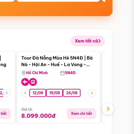
Xem tất cả
 bật
Điểm nổi bật
|
Tour Đà Nẵng Mùa Hè 5N4Đ | Bà
Tour Đà Nẵn
ong
Nà - Hội An - Huế - La Vang -
Nà - Hội An
Động Thiên Đường
Nha
Hồ Chí Minh
5N4Đ
Hồ Chí Minh
2/08
26/08
05/09
12/08
19/08
09/09
26/08
12/09
13/08
›
Giá từ:
Giá từ:
tiết
Xem chi tiết
8.099.000đ
6.899.00