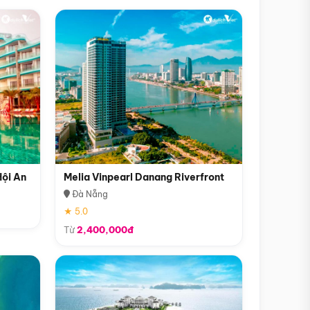
Hội An
Melia Vinpearl Danang Riverfront
Đà Nẵng
★ 5.0
Từ
2,400,000đ