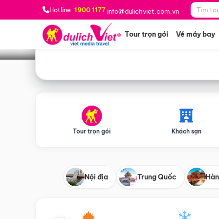
Bạn muốn đi đâu?
*
Hotline:
1900 1177
info@dulichviet.com.vn
Tour trọn gói
Vé máy bay
Tour trọn gói
Khách sạn
Nội địa
Trung Quốc
Hàn