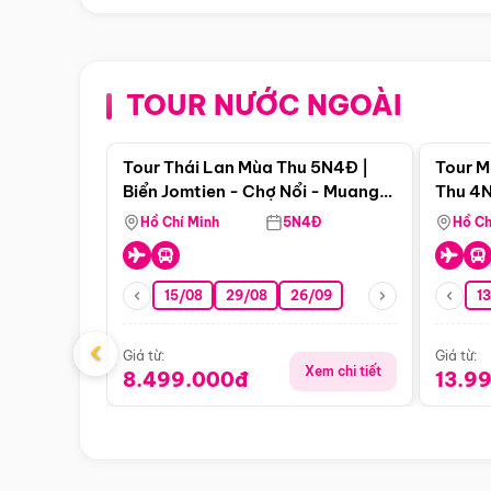
TOUR NƯỚC NGOÀI
Điểm nổi bật
Tour Thái Lan Mùa Thu 5N4Đ |
Tour M
Biển Jomtien - Chợ Nổi - Muang
Thu 4N
Boran - Suanthai
Malacc
Hồ Chí Minh
5N4Đ
Hồ Ch
Singa
15/08
29/08
26/09
1
‹
Giá từ:
Giá từ:
Xem chi tiết
8.499.000đ
13.9