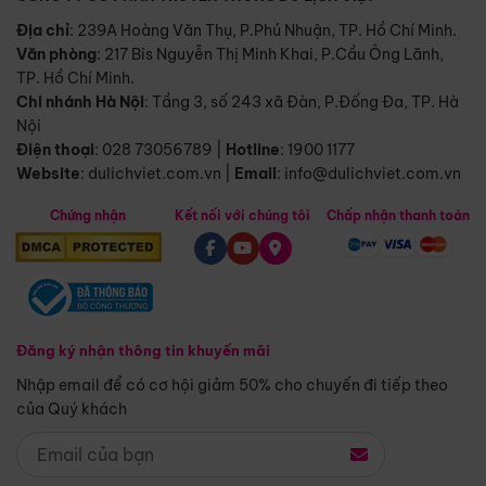
Địa chỉ
: 239A Hoàng Văn Thụ, P.Phú Nhuận, TP. Hồ Chí Minh.
Văn phòng
:
217 Bis Nguyễn Thị Minh Khai, P.Cầu Ông Lãnh,
TP. Hồ Chí Minh.
Chi nhánh Hà Nội
:
Tầng 3, số 243 xã Đàn, P.Đống Đa, TP. Hà
Nội
Điện thoại
:
028 73056789
|
Hotline
:
1900 1177
Website
:
dulichviet.com.vn
|
Email
:
info@dulichviet.com.vn
Chứng nhận
Kết nối với chúng tôi
Chấp nhận thanh toán
Đăng ký nhận thông tin khuyến mãi
Nhập email để có cơ hội giảm 50% cho chuyến đi tiếp theo
của Quý khách