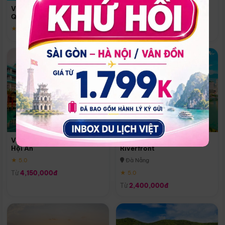
Quoc
Vinpearl Resort & Spa Phu
Phú Quốc
Quoc
★ 5.0
★ 5.0
Vinpearl Resort & Golf Nam
Melia Vinpearl Danang
Hội An
Riverfront
★ 5.0
Đà Nẵng
Từ
4,150,000đ
★ 5.0
Từ
2,400,000đ