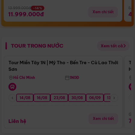
13.999.000đ
5.5
-14%
Xem chi tiết
11.999.000đ
4
TOUR TRONG NƯỚC
Xem tất cả
Điểm nổi bật
Tour Miền Tây 1N | Mỹ Tho - Bến Tre - Cù Lao Thới
To
Sơn
Hu
Hồ Chí Minh
1N0Đ
14/08
16/08
23/08
30/08
06/09
13/09
20/0
Giá
Xem chi tiết
7
Liên hệ