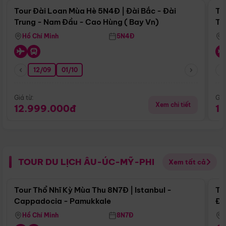
Tour Đài Loan Mùa Hè 5N4Đ | Đài Bắc - Đài
To
Trung - Nam Đầu - Cao Hùng ( Bay Vn)
Tr
Hồ Chí Minh
5N4Đ
12/09
01/10
Giá từ:
Giá
Xem chi tiết
12.999.000đ
1
TOUR DU LỊCH ÂU-ÚC-MỸ-PHI
Xem tất cả
Điểm nổi bật
Tour Thổ Nhĩ Kỳ Mùa Thu 8N7Đ | Istanbul -
To
Cappadocia - Pamukkale
Đế
Hồ Chí Minh
8N7Đ