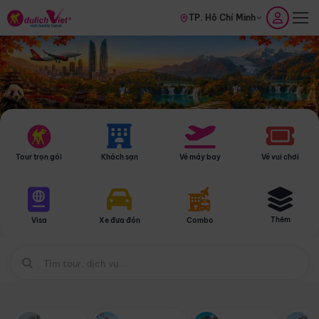
TP. Hồ Chí Minh
Tour trọn gói
Khách sạn
Vé máy bay
Vé vui chơi
Thêm
Visa
Xe đưa đón
Combo