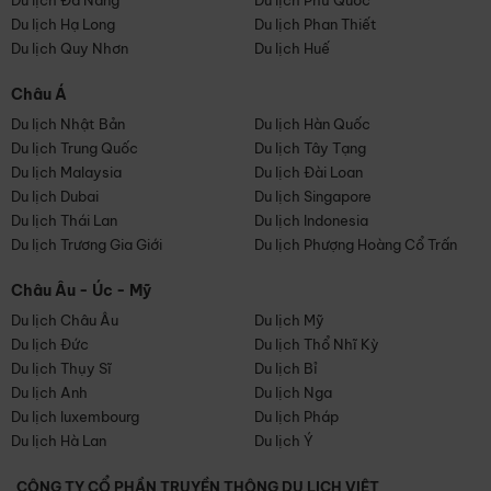
Du lịch Đà Nẵng
Du lịch Phú Quốc
Du lịch Hạ Long
Du lịch Phan Thiết
Du lịch Quy Nhơn
Du lịch Huế
Châu Á
Du lịch Nhật Bản
Du lịch Hàn Quốc
Du lịch Trung Quốc
Du lịch Tây Tạng
Du lịch Malaysia
Du lịch Đài Loan
Du lịch Dubai
Du lịch Singapore
Du lịch Thái Lan
Du lịch Indonesia
Du lịch Trương Gia Giới
Du lịch Phượng Hoàng Cổ Trấn
Châu Âu - Úc - Mỹ
Du lịch Châu Âu
Du lịch Mỹ
Du lịch Đức
Du lịch Thổ Nhĩ Kỳ
Du lịch Thụy Sĩ
Du lịch Bỉ
Du lịch Anh
Du lịch Nga
Du lịch luxembourg
Du lịch Pháp
Du lịch Hà Lan
Du lịch Ý
CÔNG TY CỔ PHẦN TRUYỀN THÔNG DU LỊCH VIỆT