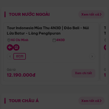
TOUR NƯỚC NGOÀI
Xem tất cả
Điểm nổi bật
Tour Indonesia Mùa Thu 4N3Đ | Đảo Bali - Núi
To
Lửa Batur - Làng Penglipuran
Tr
Hồ Chí Minh
4N3Đ
07/11
Giá từ:
Giá
Xem chi tiết
12.190.000đ
1
TOUR CHÂU Á
Xem tất cả
Điểm nổi bật