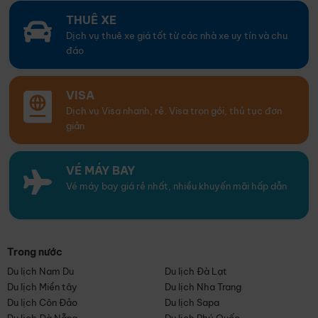
THUÊ XE
Dịch vụ thuê xe giá tốt từ các nhà xe uy tín và chu
đáo
VISA
Dịch vụ Visa nhanh, rẻ. Visa trọn gói, thủ tục đơn
giản
VÉ MÁY BAY
Vé máy bay giá rẻ nhất, nhiều khuyến mãi hấp dẫn
Trong nước
Du lịch Nam Du
Du lịch Đà Lạt
Du lịch Miền tây
Du lịch Nha Trang
Du lịch Côn Đảo
Du lịch Sapa