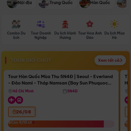
Nội địa
Trung Quốc
Hàn Quốc
N
Combo Du
Tour Doanh
Du lịch Hành
Tour Hoa Anh
Du lịch Mùa
D
lịch
Nghiệp
Hương
Đào
Hè
TOUR GIỜ CHÓT
Xem tất cả
Điểm nổi bật
Còn
16 ngày 06:23:27
Cò
Tour Hàn Quốc Mùa Thu 5N4Đ | Seoul - Everland
To
- Đảo Nami - Tháp Namsan (Bay Sun Phuquoc
Hò
Bay Sun Phuquoc Airways
Tặ
Airways)
Aq
Hồ Chí Minh
5N4Đ
26/08
‹
Còn 9/10 chỗ
Còn 9/10 chỗ
C
C