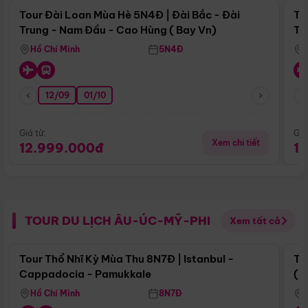
Tour Đài Loan Mùa Hè 5N4Đ | Đài Bắc - Đài
To
Trung - Nam Đầu - Cao Hùng ( Bay Vn)
Tr
Hồ Chí Minh
5N4Đ
12/09
01/10
Giá từ:
Giá
Xem chi tiết
12.999.000đ
1
TOUR DU LỊCH ÂU-ÚC-MỸ-PHI
Xem tất cả
Điểm nổi bật
Tour Thổ Nhĩ Kỳ Mùa Thu 8N7Đ | Istanbul -
To
Cappadocia - Pamukkale
(B
Hồ Chí Minh
8N7Đ