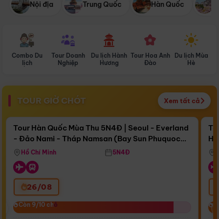
Nội địa
Trung Quốc
Hàn Quốc
N
Combo Du
Tour Doanh
Du lịch Hành
Tour Hoa Anh
Du lịch Mùa
D
lịch
Nghiệp
Hương
Đào
Hè
TOUR GIỜ CHÓT
Xem tất cả
Điểm nổi bật
Còn
15 ngày 08:10:57
Cò
Tour Hàn Quốc Mùa Thu 5N4Đ | Seoul - Everland
To
- Đảo Nami - Tháp Namsan (Bay Sun Phuquoc
Hò
Bay Sun Phuquoc Airways
Tặ
Airways)
Aq
Hồ Chí Minh
5N4Đ
26/08
‹
Còn 9/10 chỗ
Còn 9/10 chỗ
C
C