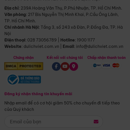
Địa chỉ
: 239A Hoàng Văn Thụ, P.Phú Nhuận, TP. Hồ Chí Minh.
Văn phòng
:
217 Bis Nguyễn Thị Minh Khai, P.Cầu Ông Lãnh,
TP. Hồ Chí Minh.
Chi nhánh Hà Nội
:
Tầng 3, số 243 xã Đàn, P.Đống Đa, TP. Hà
Nội
Điện thoại
:
028 73056789
|
Hotline
:
1900 1177
Website
:
dulichviet.com.vn
|
Email
:
info@dulichviet.com.vn
Chứng nhận
Kết nối với chúng tôi
Chấp nhận thanh toán
Đăng ký nhận thông tin khuyến mãi
Nhập email để có cơ hội giảm 50% cho chuyến đi tiếp theo
của Quý khách