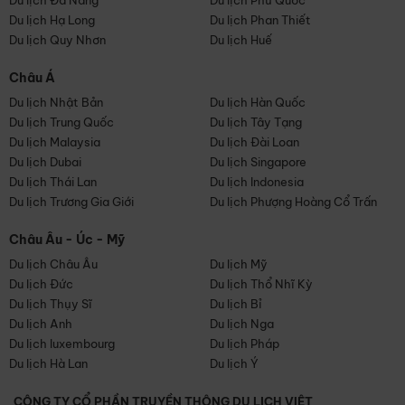
Du lịch Đà Nẵng
Du lịch Phú Quốc
Du lịch Hạ Long
Du lịch Phan Thiết
Du lịch Quy Nhơn
Du lịch Huế
Châu Á
Du lịch Nhật Bản
Du lịch Hàn Quốc
Du lịch Trung Quốc
Du lịch Tây Tạng
Du lịch Malaysia
Du lịch Đài Loan
Du lịch Dubai
Du lịch Singapore
Du lịch Thái Lan
Du lịch Indonesia
Du lịch Trương Gia Giới
Du lịch Phượng Hoàng Cổ Trấn
Châu Âu - Úc - Mỹ
Du lịch Châu Âu
Du lịch Mỹ
Du lịch Đức
Du lịch Thổ Nhĩ Kỳ
Du lịch Thụy Sĩ
Du lịch Bỉ
Du lịch Anh
Du lịch Nga
Du lịch luxembourg
Du lịch Pháp
Du lịch Hà Lan
Du lịch Ý
CÔNG TY CỔ PHẦN TRUYỀN THÔNG DU LỊCH VIỆT