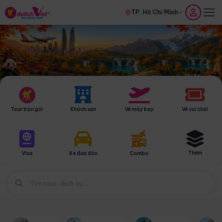
TP. Hồ Chí Minh
Tour trọn gói
Khách sạn
Vé máy bay
Vé vui chơi
Thêm
Visa
Xe đưa đón
Combo