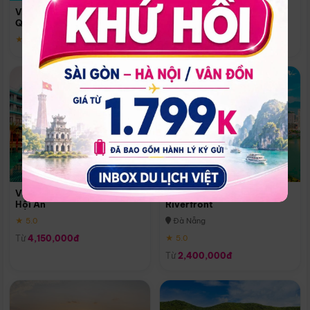
Quoc
Vinpearl Resort & Spa Phu
Phú Quốc
Quoc
★ 5.0
★ 5.0
Vinpearl Resort & Golf Nam
Melia Vinpearl Danang
Hội An
Riverfront
★ 5.0
Đà Nẵng
Từ
4,150,000đ
★ 5.0
Từ
2,400,000đ