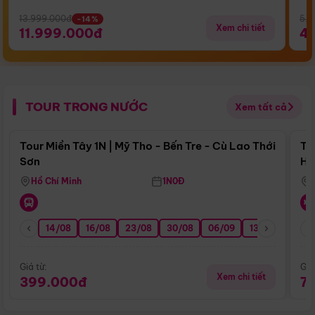
13.999.000đ
5.5
-14%
Xem chi tiết
11.999.000đ
4
TOUR TRONG NƯỚC
Xem tất cả
Điểm nổi bật
Tour Miền Tây 1N | Mỹ Tho - Bến Tre - Cù Lao Thới
To
Sơn
Hu
Hồ Chí Minh
1N0Đ
14/08
16/08
23/08
30/08
06/09
13/09
20/0
Giá từ:
Giá
Xem chi tiết
399.000đ
7