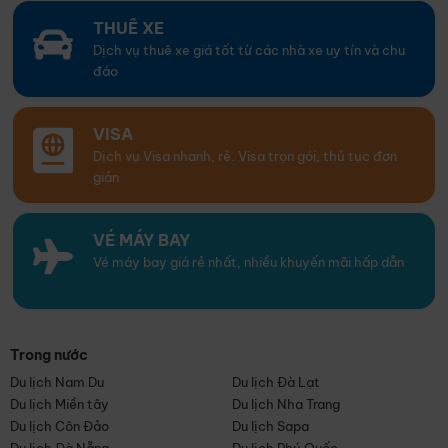
THUÊ XE
Dịch vụ thuê xe giá tốt từ các nhà xe uy tín và chu
đáo
VISA
Dịch vụ Visa nhanh, rẻ. Visa trọn gói, thủ tục đơn
giản
VÉ MÁY BAY
Vé máy bay giá rẻ nhất, nhiều khuyến mãi hấp dẫn
Trong nước
Du lịch Nam Du
Du lịch Đà Lạt
Du lịch Miền tây
Du lịch Nha Trang
Du lịch Côn Đảo
Du lịch Sapa