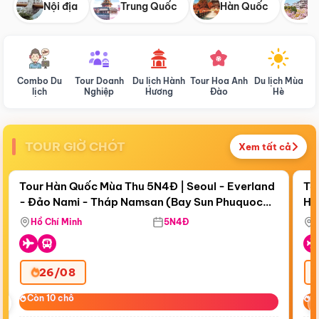
Nội địa
Trung Quốc
Hàn Quốc
N
Combo Du
Tour Doanh
Du lịch Hành
Tour Hoa Anh
Du lịch Mùa
D
lịch
Nghiệp
Hương
Đào
Hè
TOUR GIỜ CHÓT
Xem tất cả
Điểm nổi bật
Còn
19 ngày 07:26:03
Cò
Tour Hàn Quốc Mùa Thu 5N4Đ | Seoul - Everland
To
- Đảo Nami - Tháp Namsan (Bay Sun Phuquoc
Hò
Tặ
Airways)
Aq
Hồ Chí Minh
5N4Đ
26/08
‹
Còn 10 chỗ
Còn 10 chỗ
C
C