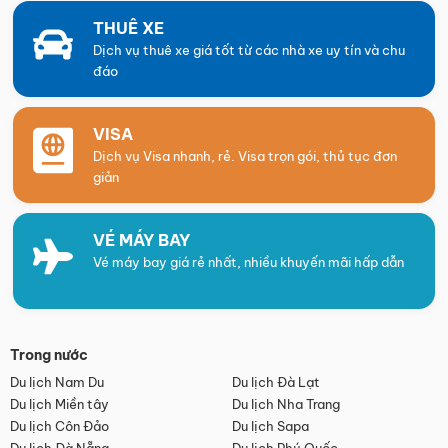
THUÊ XE
Dịch vụ thuê xe giá tốt từ các nhà xe uy tín và chu
đáo
VISA
Dịch vụ Visa nhanh, rẻ. Visa trọn gói, thủ tục đơn
giản
VÉ MÁY BAY
Vé máy bay giá rẻ nhất, nhiều khuyến mãi hấp dẫn
Trong nước
Du lịch Nam Du
Du lịch Đà Lạt
Du lịch Miền tây
Du lịch Nha Trang
Du lịch Côn Đảo
Du lịch Sapa