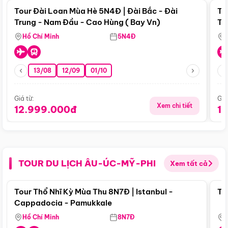
Tour Đài Loan Mùa Hè 5N4Đ | Đài Bắc - Đài
To
Trung - Nam Đầu - Cao Hùng ( Bay Vn)
Tr
Hồ Chí Minh
5N4Đ
13/08
12/09
01/10
Giá từ:
Giá
Xem chi tiết
12.999.000đ
1
TOUR DU LỊCH ÂU-ÚC-MỸ-PHI
Xem tất cả
Điểm nổi bật
Tour Thổ Nhĩ Kỳ Mùa Thu 8N7Đ | Istanbul -
To
Cappadocia - Pamukkale
Hồ Chí Minh
8N7Đ