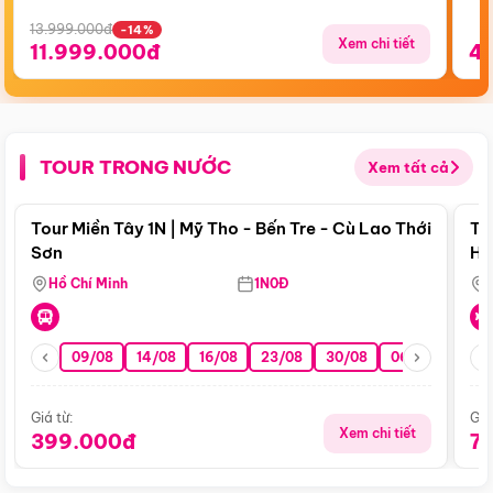
13.999.000đ
-14%
Xem chi tiết
11.999.000đ
4
TOUR TRONG NƯỚC
Xem tất cả
Điểm nổi bật
Tour Miền Tây 1N | Mỹ Tho - Bến Tre - Cù Lao Thới
To
Sơn
Hu
Hồ Chí Minh
1N0Đ
09/08
14/08
16/08
23/08
30/08
06/09
13/0
Giá từ:
Giá
Xem chi tiết
399.000đ
7