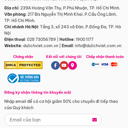
Địa chỉ
: 239A Hoàng Văn Thụ, P.Phú Nhuận, TP. Hồ Chí Minh.
Văn phòng
:
217 Bis Nguyễn Thị Minh Khai, P.Cầu Ông Lãnh,
TP. Hồ Chí Minh.
Chi nhánh Hà Nội
:
Tầng 3, số 243 xã Đàn, P.Đống Đa, TP. Hà
Nội
Điện thoại
:
028 73056789
|
Hotline
:
1900 1177
Website
:
dulichviet.com.vn
|
Email
:
info@dulichviet.com.vn
Chứng nhận
Kết nối với chúng tôi
Chấp nhận thanh toán
Đăng ký nhận thông tin khuyến mãi
Nhập email để có cơ hội giảm 50% cho chuyến đi tiếp theo
của Quý khách