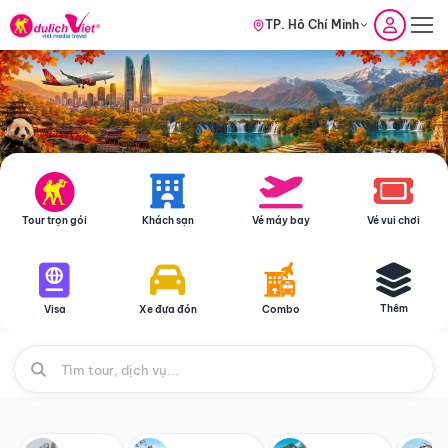
TP. Hồ Chí Minh
Tour trọn gói
Khách sạn
Vé máy bay
Vé vui chơi
Thêm
Visa
Xe đưa đón
Combo