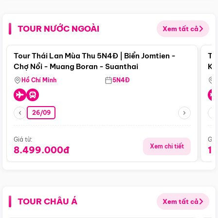
TOUR NƯỚC NGOÀI
Xem tất cả
Điểm nổi bật
Tour Thái Lan Mùa Thu 5N4Đ | Biển Jomtien -
To
Chợ Nổi - Muang Boran - Suanthai
Ku
Si
Hồ Chí Minh
5N4Đ
26/09
Giá từ:
Giá
Xem chi tiết
8.499.000đ
1
TOUR CHÂU Á
Xem tất cả
Điểm nổi bật