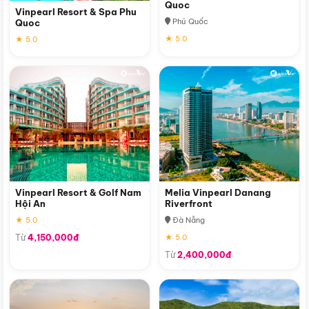
Quoc
Vinpearl Resort & Spa Phu
Phú Quốc
Quoc
★ 5.0
★ 5.0
Vinpearl Resort & Golf Nam
Melia Vinpearl Danang
Hội An
Riverfront
★ 5.0
Đà Nẵng
Từ
4,150,000đ
★ 5.0
Từ
2,400,000đ