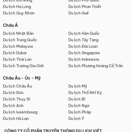
Du lịch Đà Nẵng
Du lịch Phú Quốc
Du lịch Hạ Long
Du lịch Phan Thiết
Du lịch Quy Nhơn
Du lịch Huế
Châu Á
Du lịch Nhật Bản
Du lịch Hàn Quốc
Du lịch Trung Quốc
Du lịch Tây Tạng
Du lịch Malaysia
Du lịch Đài Loan
Du lịch Dubai
Du lịch Singapore
Du lịch Thái Lan
Du lịch Indonesia
Du lịch Trương Gia Giới
Du lịch Phượng Hoàng Cổ Trấn
Châu Âu - Úc - Mỹ
Du lịch Châu Âu
Du lịch Mỹ
Du lịch Đức
Du lịch Thổ Nhĩ Kỳ
Du lịch Thụy Sĩ
Du lịch Bỉ
Du lịch Anh
Du lịch Nga
Du lịch luxembourg
Du lịch Pháp
Du lịch Hà Lan
Du lịch Ý
CÔNG TY CỔ PHẦN TRUYỀN THÔNG DU LỊCH VIỆT