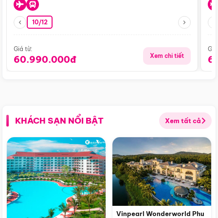
10/12
Giá từ:
Giá
Xem chi tiết
60.990.000đ
6
KHÁCH SẠN NỔI BẬT
Xem tất cả
Vinpearl Wonderworld Phu