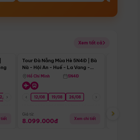
Xem tất cả
 bật
Điểm nổi bật
|
Tour Đà Nẵng Mùa Hè 5N4Đ | Bà
Tour Đà Nẵn
ong
Nà - Hội An - Huế - La Vang -
Nà - Hội An
Động Thiên Đường
Nha
Hồ Chí Minh
5N4Đ
Hồ Chí Minh
2/08
26/08
05/09
12/08
19/08
09/09
26/08
12/09
13/08
›
Giá từ:
Giá từ:
tiết
Xem chi tiết
8.099.000đ
6.899.00