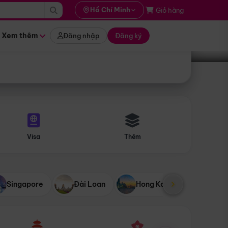
i hành
Hồ Chí Minh
Giỏ hàng
Tìm tour
tháng nào
Xem thêm
Đăng nhập
Đăng ký
Visa
Thêm
Singapore
Đài Loan
Hong Kong
Mỹ