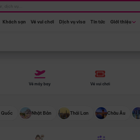
Điểm khởi hành
Tháng khở
Hồ Chí Minh
Bất kỳ 
Khách sạn
Vé vui chơi
Dịch vụ visa
Tin tức
Giới thiệu
Vé máy bay
Vé vui chơi
 Quốc
Nhật Bản
Thái Lan
Châu Âu