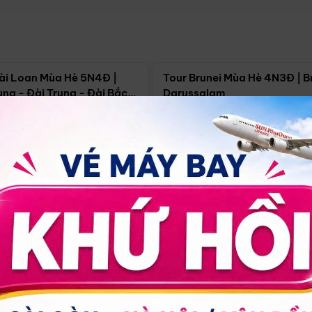
Điểm nổi bật
Điểm nổi
ài Loan Mùa Hè 5N4Đ |
Tour Brunei Mùa Hè 4N3Đ | B
ng - Đài Trung - Đài Bắc
Darussalam
j)
í Minh
5N4Đ
Hồ Chí Minh
4N3Đ
4/09
18/09
30/08
17/09
24/09
Giá từ:
Xem chi tiết
Xem chi 
90.000đ
14.499.000đ