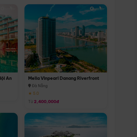
Hội An
Melia Vinpearl Danang Riverfront
Đà Nẵng
★ 5.0
Từ
2,400,000đ