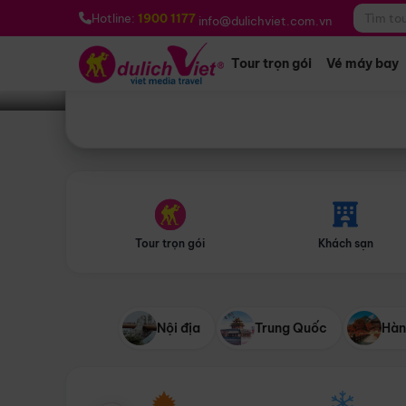
Bạn muốn đi đâu?
*
Hotline:
1900 1177
info@dulichviet.com.vn
Tour trọn gói
Vé máy bay
Tour trọn gói
Khách sạn
Nội địa
Trung Quốc
Hàn