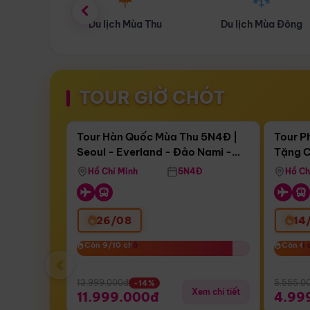
ùa Thu
Du lịch Mùa Đông
Combo Du lịch
TOUR GIỜ CHÓT
Điểm nổi bật
Còn
16 ngày 11:06:25
Còn
04 
Tour Hàn Quốc Mùa Thu 5N4Đ |
Tour P
Seoul - Everland - Đảo Nami -
Tặng C
Bay Sun Phuquoc Airways
Tặng C
Tháp Namsan (Bay Sun Phuquoc
Hôn - 
Hồ Chí Minh
5N4Đ
Hồ Ch
Airways)
26/08
14
Còn 9/10 chỗ
Còn 9/10 chỗ
Còn 6 
Còn 6 
‹
13.999.000đ
5.555.0
-14%
Xem chi tiết
11.999.000đ
4.99