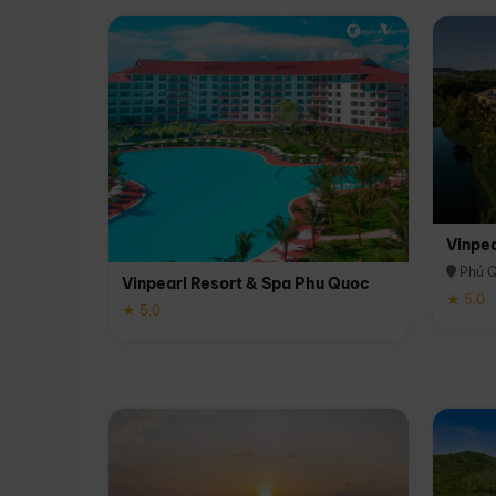
Vinpe
Phú 
Vinpearl Resort & Spa Phu Quoc
★ 5.0
★ 5.0