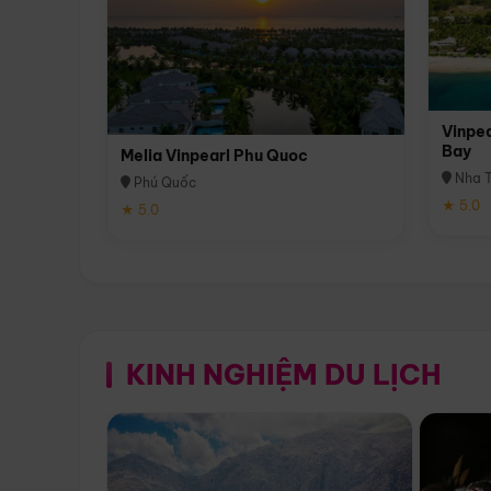
Vinpea
Bay
Melia Vinpearl Phu Quoc
Nha T
Phú Quốc
★ 5.0
★ 5.0
KINH NGHIỆM DU LỊCH