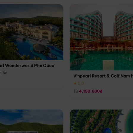
arl Wonderworld Phu Quoc
Quốc
Vinpearl Resort & Golf Nam 
★ 5.0
Từ
4,150,000đ