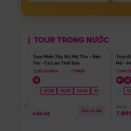
TOUR TRONG NƯỚC
Điểm nổi bật
Tour Miền Tây 1N | Mỹ Tho - Bến
Tour Đ
Tre - Cù Lao Thới Sơn
Nà - H
Nha
Hồ Chí Minh
1N0Đ
Hồ Ch
14/08
16/08
23/08
30/08
06/09
12
1
‹
Giá từ:
Xem chi tiết
7.89
Liên hệ