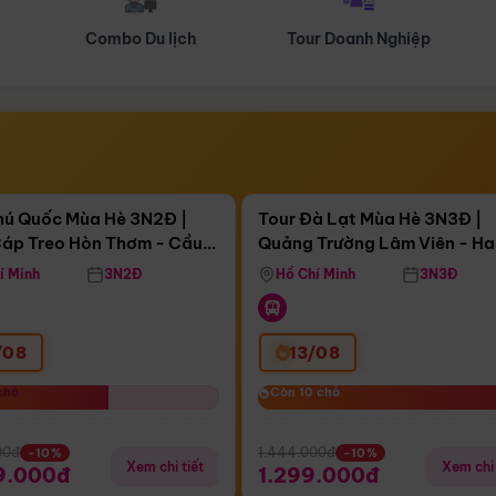
Tour Doanh Nghiệp
Du lịch Hành Hương
Điểm nổi bật
Điểm nổi
ngày 11:06:25
Còn
03 ngày 11:06:25
hú Quốc Mùa Hè 3N2Đ |
Tour Đà Lạt Mùa Hè 3N3Đ |
áp Treo Hòn Thơm - Cầu
Quảng Trường Lâm Viên - H
áp Treo Hòn Thơm
Công Viên Nước Aquatopia
Hill - Puppy Farm
í Minh
3N2Đ
Hồ Chí Minh
3N3Đ
/08
13/08
chỗ
chỗ
Còn 10 chỗ
Còn 10 chỗ
00đ
1.444.000đ
-10%
-10%
Xem chi tiết
Xem chi 
9.000đ
1.299.000đ