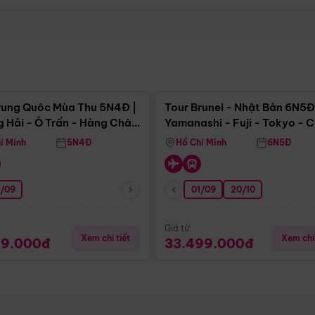
Điểm nổi bật
Điểm nổi
rung Quôc Mùa Thu 5N4Đ |
Tour Brunei - Nhật Bản 6N5Đ
 Hải - Ô Trấn - Hàng Châu
Yamanashi - Fuji - Tokyo - 
Không Shopping)
- Freeday
í Minh
5N4Đ
Hồ Chí Minh
6N5Đ
0/09
01/09
20/10
Giá từ:
Xem chi tiết
Xem chi 
99.000đ
33.499.000đ