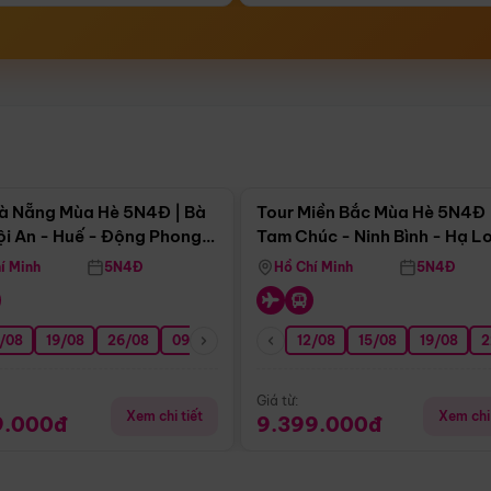
Điểm nổi bật
Điểm nổi
à Nẵng Mùa Hè 5N4Đ | Bà
Tour Miền Bắc Mùa Hè 5N4Đ 
ội An - Huế - Động Phong
Tam Chúc - Ninh Bình - Hạ L
í Minh
5N4Đ
Hồ Chí Minh
5N4Đ
/08
3/09
19/08
20/09
26/08
27/09
09/09
16/09
12/08
23/09
15/08
30/09
19/08
07/10
2
Giá từ:
Xem chi tiết
Xem chi 
9.000đ
9.399.000đ