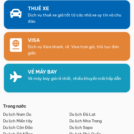
THUÊ XE
Dịch vụ thuê xe giá tốt từ các nhà xe uy tín và chu
đáo
VISA
Dịch vụ Visa nhanh, rẻ. Visa trọn gói, thủ tục đơn
giản
VÉ MÁY BAY
Vé máy bay giá rẻ nhất, nhiều khuyến mãi hấp dẫn
Trong nước
Du lịch Nam Du
Du lịch Đà Lạt
Du lịch Miền tây
Du lịch Nha Trang
Du lịch Côn Đảo
Du lịch Sapa