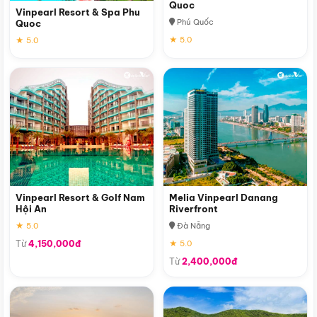
Quoc
Vinpearl Resort & Spa Phu
Phú Quốc
Quoc
★ 5.0
★ 5.0
Vinpearl Resort & Golf Nam
Melia Vinpearl Danang
Hội An
Riverfront
★ 5.0
Đà Nẵng
Từ
4,150,000đ
★ 5.0
Từ
2,400,000đ