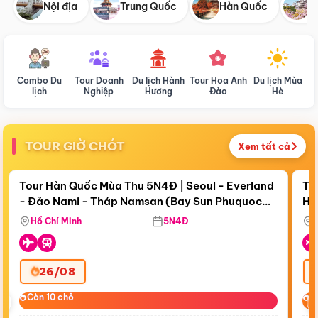
Nội địa
Trung Quốc
Hàn Quốc
N
Combo Du
Tour Doanh
Du lịch Hành
Tour Hoa Anh
Du lịch Mùa
D
lịch
Nghiệp
Hương
Đào
Hè
TOUR GIỜ CHÓT
Xem tất cả
Điểm nổi bật
Còn
18 ngày 02:54:07
Cò
Tour Hàn Quốc Mùa Thu 5N4Đ | Seoul - Everland
To
- Đảo Nami - Tháp Namsan (Bay Sun Phuquoc
Hò
Bay Sun Phuquoc Airways
Tặ
Airways)
Aq
Hồ Chí Minh
5N4Đ
26/08
‹
Còn 10 chỗ
Còn 10 chỗ
C
C