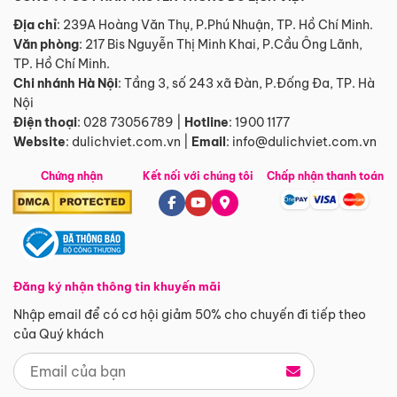
Địa chỉ
: 239A Hoàng Văn Thụ, P.Phú Nhuận, TP. Hồ Chí Minh.
Văn phòng
:
217 Bis Nguyễn Thị Minh Khai, P.Cầu Ông Lãnh,
TP. Hồ Chí Minh.
Chi nhánh Hà Nội
:
Tầng 3, số 243 xã Đàn, P.Đống Đa, TP. Hà
Nội
Điện thoại
:
028 73056789
|
Hotline
:
1900 1177
Website
:
dulichviet.com.vn
|
Email
:
info@dulichviet.com.vn
Chứng nhận
Kết nối với chúng tôi
Chấp nhận thanh toán
Đăng ký nhận thông tin khuyến mãi
Nhập email để có cơ hội giảm 50% cho chuyến đi tiếp theo
của Quý khách