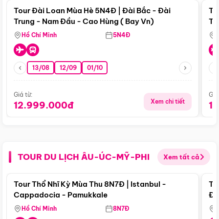
Tour Đài Loan Mùa Hè 5N4Đ | Đài Bắc - Đài
To
Trung - Nam Đầu - Cao Hùng ( Bay Vn)
Tr
Hồ Chí Minh
5N4Đ
13/08
12/09
01/10
Giá từ:
Giá
Xem chi tiết
12.999.000đ
1
TOUR DU LỊCH ÂU-ÚC-MỸ-PHI
Xem tất cả
Điểm nổi bật
Tour Thổ Nhĩ Kỳ Mùa Thu 8N7Đ | Istanbul -
To
Cappadocia - Pamukkale
Đế
Hồ Chí Minh
8N7Đ