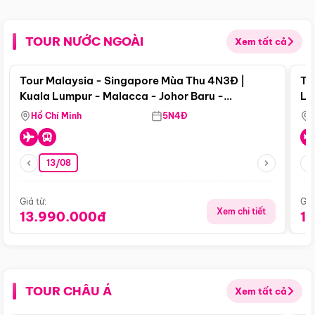
TOUR NƯỚC NGOÀI
Xem tất cả
Điểm nổi bật
Tour Malaysia - Singapore Mùa Thu 4N3Đ |
To
Kuala Lumpur - Malacca - Johor Baru -
Lử
Singapore
Hồ Chí Minh
5N4Đ
13/08
Giá từ:
Giá
Xem chi tiết
13.990.000đ
1
TOUR CHÂU Á
Xem tất cả
Điểm nổi bật