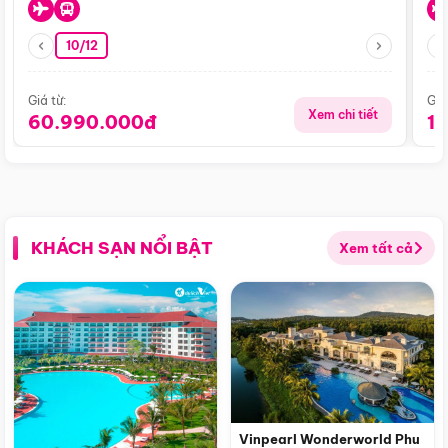
10/12
Giá từ:
Giá
Xem chi tiết
60.990.000đ
1
KHÁCH SẠN NỔI BẬT
Xem tất cả
Vinpearl Wonderworld Phu