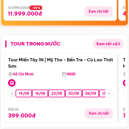
13.999.000đ
5.5
-14%
Xem chi tiết
11.999.000đ
4
TOUR TRONG NƯỚC
Xem tất cả
Điểm nổi bật
Tour Miền Tây 1N | Mỹ Tho - Bến Tre - Cù Lao Thới
To
Sơn
Hu
Hồ Chí Minh
1N0Đ
14/08
16/08
23/08
30/08
06/09
13/09
20/0
Giá từ:
Giá
Xem chi tiết
399.000đ
7