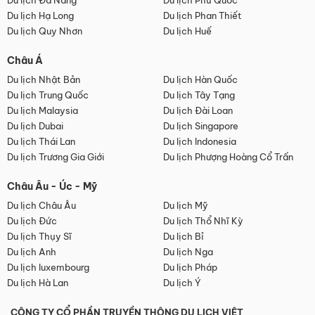
Du lịch Đà Nẵng
Du lịch Phú Quốc
Du lịch Hạ Long
Du lịch Phan Thiết
Du lịch Quy Nhơn
Du lịch Huế
Châu Á
Du lịch Nhật Bản
Du lịch Hàn Quốc
Du lịch Trung Quốc
Du lịch Tây Tạng
Du lịch Malaysia
Du lịch Đài Loan
Du lịch Dubai
Du lịch Singapore
Du lịch Thái Lan
Du lịch Indonesia
Du lịch Trương Gia Giới
Du lịch Phượng Hoàng Cổ Trấn
Châu Âu - Úc - Mỹ
Du lịch Châu Âu
Du lịch Mỹ
Du lịch Đức
Du lịch Thổ Nhĩ Kỳ
Du lịch Thụy Sĩ
Du lịch Bỉ
Du lịch Anh
Du lịch Nga
Du lịch luxembourg
Du lịch Pháp
Du lịch Hà Lan
Du lịch Ý
CÔNG TY CỔ PHẦN TRUYỀN THÔNG DU LỊCH VIỆT