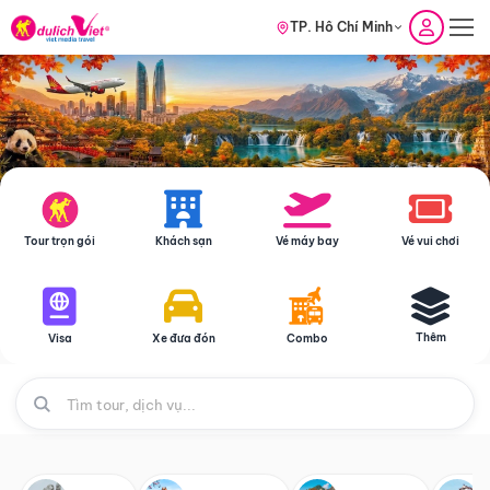
TP. Hồ Chí Minh
Tour trọn gói
Khách sạn
Vé máy bay
Vé vui chơi
Thêm
Visa
Xe đưa đón
Combo