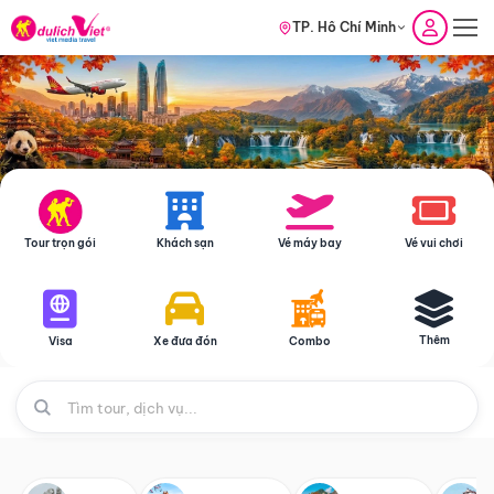
TP. Hồ Chí Minh
Tour trọn gói
Khách sạn
Vé máy bay
Vé vui chơi
Thêm
Visa
Xe đưa đón
Combo