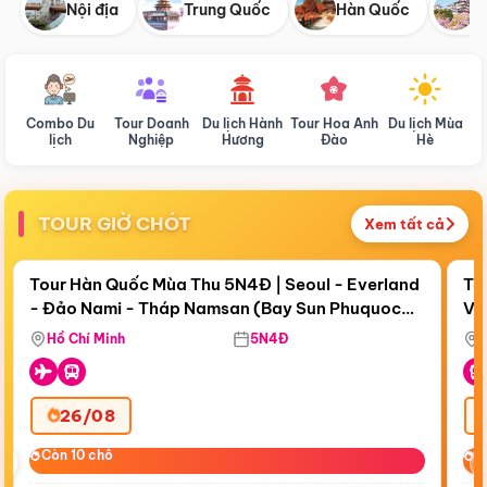
Nội địa
Trung Quốc
Hàn Quốc
N
Combo Du
Tour Doanh
Du lịch Hành
Tour Hoa Anh
Du lịch Mùa
D
lịch
Nghiệp
Hương
Đào
Hè
TOUR GIỜ CHÓT
Xem tất cả
Điểm nổi bật
Còn
19 ngày 17:36:19
Cò
Tour Hàn Quốc Mùa Thu 5N4Đ | Seoul - Everland
To
- Đảo Nami - Tháp Namsan (Bay Sun Phuquoc
Vi
Airways)
Hồ Chí Minh
5N4Đ
26/08
‹
Còn 10 chỗ
Còn 10 chỗ
C
C