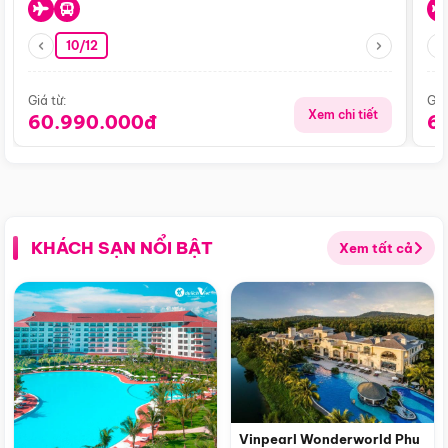
10/12
Giá từ:
Giá
Xem chi tiết
60.990.000đ
6
KHÁCH SẠN NỔI BẬT
Xem tất cả
Vinpearl Wonderworld Phu