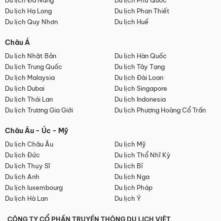
Du lịch Đà Nẵng
Du lịch Phú Quốc
Du lịch Hạ Long
Du lịch Phan Thiết
Du lịch Quy Nhơn
Du lịch Huế
Châu Á
Du lịch Nhật Bản
Du lịch Hàn Quốc
Du lịch Trung Quốc
Du lịch Tây Tạng
Du lịch Malaysia
Du lịch Đài Loan
Du lịch Dubai
Du lịch Singapore
Du lịch Thái Lan
Du lịch Indonesia
Du lịch Trương Gia Giới
Du lịch Phượng Hoàng Cổ Trấn
Châu Âu - Úc - Mỹ
Du lịch Châu Âu
Du lịch Mỹ
Du lịch Đức
Du lịch Thổ Nhĩ Kỳ
Du lịch Thụy Sĩ
Du lịch Bỉ
Du lịch Anh
Du lịch Nga
Du lịch luxembourg
Du lịch Pháp
Du lịch Hà Lan
Du lịch Ý
CÔNG TY CỔ PHẦN TRUYỀN THÔNG DU LỊCH VIỆT