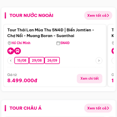
TOUR NƯỚC NGOÀI
Xem tất cả
Điểm nổi bật
Tour Thái Lan Mùa Thu 5N4Đ | Biển Jomtien -
To
Chợ Nổi - Muang Boran - Suanthai
Ku
Si
Hồ Chí Minh
5N4Đ
15/08
29/08
26/09
Giá từ:
Giá
Xem chi tiết
8.499.000đ
1
TOUR CHÂU Á
Xem tất cả
Điểm nổi bật