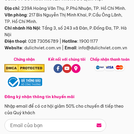
Địa chỉ
: 239A Hoàng Văn Thụ, P.Phú Nhuận, TP. Hồ Chí Minh.
Văn phòng
:
217 Bis Nguyễn Thị Minh Khai, P.Cầu Ông Lãnh,
TP. Hồ Chí Minh.
Chi nhánh Hà Nội
:
Tầng 3, số 243 xã Đàn, P.Đống Đa, TP. Hà
Nội
Điện thoại
:
028 73056789
|
Hotline
:
1900 1177
Website
:
dulichviet.com.vn
|
Email
:
info@dulichviet.com.vn
Chứng nhận
Kết nối với chúng tôi
Chấp nhận thanh toán
Đăng ký nhận thông tin khuyến mãi
Nhập email để có cơ hội giảm 50% cho chuyến đi tiếp theo
của Quý khách