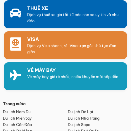
THUÊ XE
Dịch vụ thuê xe giá tốt từ các nhà xe uy tín và chu
đáo
VISA
Dịch vụ Visa nhanh, rẻ. Visa trọn gói, thủ tục đơn
giản
VÉ MÁY BAY
Vé máy bay giá rẻ nhất, nhiều khuyến mãi hấp dẫn
Trong nước
Du lịch Nam Du
Du lịch Đà Lạt
Du lịch Miền tây
Du lịch Nha Trang
Du lịch Côn Đảo
Du lịch Sapa