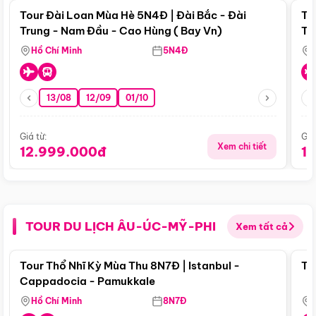
Tour Đài Loan Mùa Hè 5N4Đ | Đài Bắc - Đài
To
Trung - Nam Đầu - Cao Hùng ( Bay Vn)
Tr
Hồ Chí Minh
5N4Đ
13/08
12/09
01/10
Giá từ:
Giá
Xem chi tiết
12.999.000đ
1
TOUR DU LỊCH ÂU-ÚC-MỸ-PHI
Xem tất cả
Điểm nổi bật
Tour Thổ Nhĩ Kỳ Mùa Thu 8N7Đ | Istanbul -
To
Cappadocia - Pamukkale
Hồ Chí Minh
8N7Đ