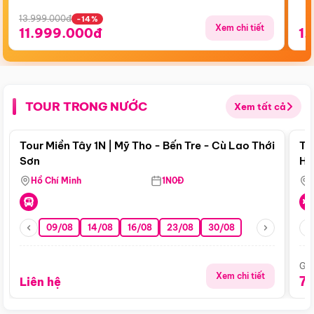
13.999.000đ
-14%
Xem chi tiết
11.999.000đ
1.
TOUR TRONG NƯỚC
Xem tất cả
Điểm nổi bật
Tour Miền Tây 1N | Mỹ Tho - Bến Tre - Cù Lao Thới
To
Sơn
Hu
Hồ Chí Minh
1N0Đ
09/08
14/08
16/08
23/08
30/08
Giá
Xem chi tiết
7
Liên hệ