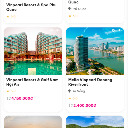
Quoc
Vinpearl Resort & Spa Phu
Phú Quốc
Quoc
★ 5.0
★ 5.0
Vinpearl Resort & Golf Nam
Melia Vinpearl Danang
Hội An
Riverfront
★ 5.0
Đà Nẵng
Từ
4,150,000đ
★ 5.0
Từ
2,400,000đ